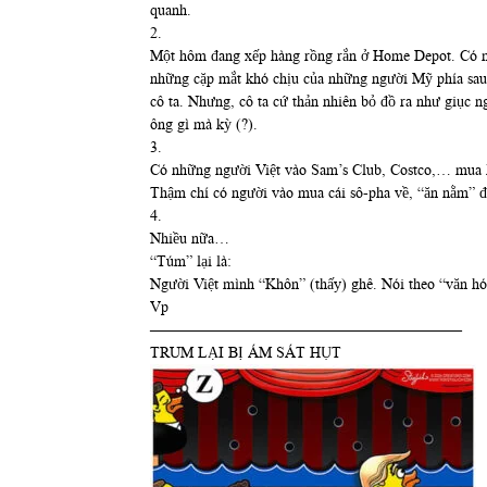
quanh.
2.
Một hôm đang xếp hàng rồng rắn ở Home Depot. Có một
những cặp mắt khó chịu của những người Mỹ phía sau. 
cô ta. Nhưng, cô ta cứ thản nhiên bỏ đồ ra như giục ng
ông gì mà kỳ (?).
3.
Có những người Việt vào Sam’s Club, Costco,… mua hoa,
Thậm chí có người vào mua cái sô-pha về, “ăn nằm” đã 
4.
Nhiều nữa…
“Túm” lại là:
Người Việt mình “Khôn” (thấy) ghê. Nói theo “văn h
Vp
————————————————————–
TRUM LẠI BỊ ÁM SÁT HỤT