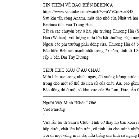
TIN THÊM VỀ BÃO BIỂN BEBINCA
https://www.youtube.com/watch?v=uV5CmAorR48
Sau khi tấn công Anami, một đảo nhỏ của Nhật và hai
Bebinca tiến vào Trung Hoa.
Tất cả các chuyến bay ở hai phi trường Thượng Hải (S
Hán (Wuhan), với lượng mưa lớn bất thường. Đập này 
Ngoài các phi trường phải đóng cửa, Thượng Hải đã bị 
Bão biển Bebinca mạnh nhất trong 75 năm, tính từ 19
cấp 1 bên Đại Tây Dương.
————————————————————–
THỜI TIẾT XẤU Ở ÂU CHÂU
Mưa liên tục trong nhiều ngày, đổ xuống lượng nước p
trọng cho một số thủ đô lịch sử của châu Âu, bao gồm
Báo động đỏ ở một số khu vực của Ba Lan, Đức, Áo Cz
————————————————————
Người Việt Mình “Khôn” Ghê
Việt Phương
1.
Vừa rồi tôi đi Sam’s Club. Tình cờ thấy họ bán xoài r
hộp dưới, chất lên hộp trên, cố tình lựa cho mình nhữ
Tôi đi một vòng mua đồ, nửa tiếng sau tình cờ ngang h