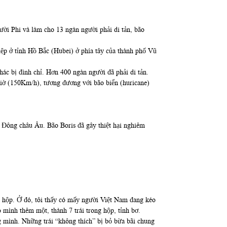
ời Phi và làm cho 13 ngàn người phải di tản, bão
iệp ở tỉnh Hồ Bắc (Hubei) ở phía tây của thành phố Vũ
hác bị đình chỉ. Hơn 400 ngàn người đã phải di tản.
giờ (150Km/h), tương đương với bão biển (huricane)
n Đông châu Âu. Bão Boris đã gây thiệt hại nghiêm
ột hộp. Ở đó, tôi thấy có mấy người Việt Nam đang kéo
 mình thêm một, thành 7 trái trong hộp, tỉnh bơ.
ng mình. Những trái “không thích” bị bỏ bừa bãi chung