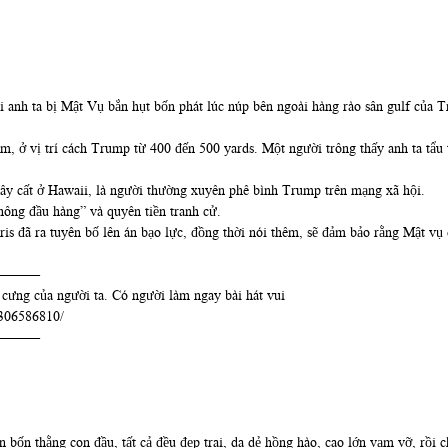
i anh ta bị Mật Vụ bắn hụt bốn phát lúc núp bên ngoài hàng rào sân gulf của
m, ở vị trí cách Trump từ 400 đến 500 yards. Một người trông thấy anh ta tẩu 
xây cất ở Hawaii, là người thường xuyên phê bình Trump trên mạng xã hội.
hông đầu hàng” và quyên tiền tranh cử.
 đã ra tuyên bố lên án bạo lực, đồng thời nói thêm, sẽ đảm bảo rằng Mật vụ 
———
 cưng của người ta. Có người làm ngay bài hát vui
3306586810/
———
bốn thằng con đầu, tất cả đều đẹp trai, da dẻ hồng hào, cao lớn vạm vỡ, rồi c