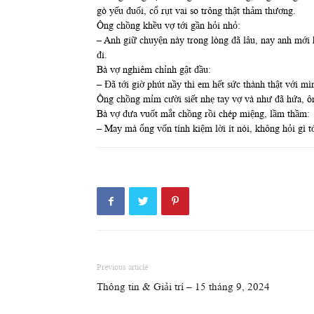
gò yếu đuối, cổ rụt vai so trông thật thảm thương.
Ông chồng khều vợ tới gần hỏi nhỏ:
– Anh giữ chuyện này trong lòng đã lâu, nay anh mới 
đi.
Bà vợ nghiêm chỉnh gật đầu:
– Đã tới giờ phút nầy thì em hết sức thành thật với m
Ông chồng mỉm cười siết nhẹ tay vợ và như đã hứa, ôn
Bà vợ đưa vuốt mắt chồng rồi chép miệng, lầm thầm:
– May mà ổng vốn tính kiệm lời ít nói, không hỏi gì t
Previous article
Thông tin & Giải trí – 15 tháng 9, 2024