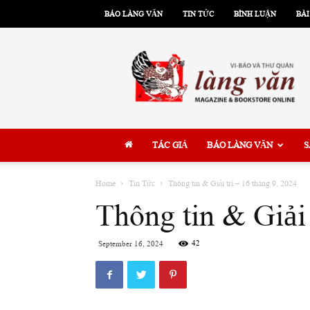
BÁO LÀNG VĂN
TIN TỨC
BÌNH LUẬN
BÀI
Làng
Văn
TÁC GIẢ
BÁO LÀNG VĂN
S
Home
Tin Tức
Thông tin & Giải trí – 16 tháng 9, 2024
Thông tin & Giải 
42
September 16, 2024