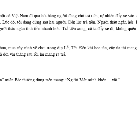
 cô Việt Nam đi qua hết hàng người đang chờ trả tiền, tự nhiên đẩy xe vào t
Lúc đó, tôi đang đứng sau hai người. Đến lúc trả tiền. Người thâu ngân hỏi: H
ười thâu ngân tính tiền nhanh hơn. Trả tiền xong, cô ta đẩy xe đi, không quên l
 mua cây cảnh về chơi trong dịp Lễ, Tết. Đến khi hoa tàn, cây úa thì mang ra
đời vài tháng sau rồi lại mang ra trả.
óa” miền Bắc thường dùng trên mạng: “Người Việt mình khôn… vãi.”