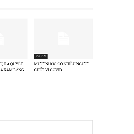
Tin Tức
HQ RA QUYẾT
MƯỜI NƯỚC CÓ NHIỀU NGƯỜI
GA XÂM LĂNG
CHẾT VÌ COVID