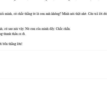
hỏi mình, có chắc thằng út là con anh không? Mình nói thật nhé. Câu trả lời d
ình, có sao nói vậy. Nó con của mình đấy. Chắc chắn.
g thanh thản ra đi.
ới bốn thằng lớn!