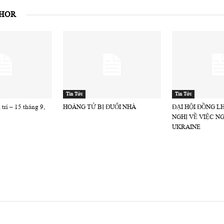
THOR
Tin Tức
Tin Tức
trí – 15 tháng 9,
HOÀNG TỬ BỊ ĐUỔI NHÀ
ĐẠI HỘI ĐỒNG L
NGHỊ VỀ VIỆC N
UKRAINE