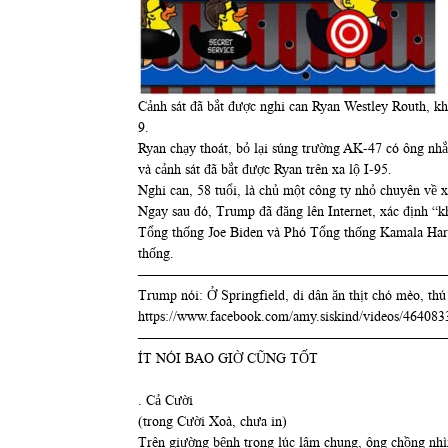
Cảnh sát đã bắt được nghi can Ryan Westley Routh, kh
9.
Ryan chạy thoát, bỏ lại súng trường AK-47 có ông nhắ
và cảnh sát đã bắt được Ryan trên xa lộ I-95.
Nghi can, 58 tuổi, là chủ một công ty nhỏ chuyên về 
Ngay sau đó, Trump đã đăng lên Internet, xác định “k
Tổng thống Joe Biden và Phó Tổng thống Kamala Harris
thống.
——————————————————————
Trump nói: Ở Springfield, di dân ăn thịt chó mèo, thú
https://www.facebook.com/amy.siskind/videos/46408
——————————————————————
ÍT NÓI BAO GIỜ CŨNG TỐT
. Cả Cười
(trong Cười Xoà, chưa in)
Trên giường bệnh trong lúc lâm chung, ông chồng nhìn 