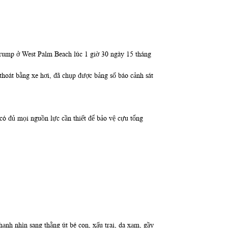
 Trump ở West Palm Beach lúc 1 giờ 30 ngày 15 tháng
thoát bằng xe hơi, đã chụp được bảng số báo cảnh sát
có đủ mọi nguồn lực cần thiết để bảo vệ cựu tổng
hạnh nhìn sang thằng út bé con, xấu trai, da xạm, gầy