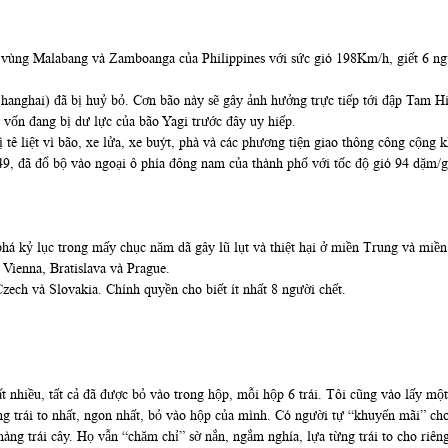
 vùng Malabang và Zamboanga của Philippines với sức gió 198Km/h, giết 6 ngư
hanghai) đã bị huỷ bỏ. Cơn bão này sẽ gây ảnh hưởng trực tiếp tới đập Tam H
vốn đang bị dư lực của bão Yagi trước đây uy hiếp.
tê liệt vì bão, xe lửa, xe buýt, phà và các phương tiện giao thông công cộng k
49, đã đổ bộ vào ngoại ô phía đông nam của thành phố với tốc độ gió 94 dặm/
há kỷ lục trong mấy chục năm dã gây lũ lụt và thiệt hại ở miền Trung và miề
 Vienna, Bratislava và Prague.
ech và Slovakia. Chính quyền cho biết ít nhất 8 người chết.
ất nhiều, tất cả đã được bỏ vào trong hộp, mỗi hộp 6 trái. Tôi cũng vào lấy m
ng trái to nhất, ngon nhất, bỏ vào hộp của mình. Có người tự “khuyến mãi” cho
àng trái cây. Họ vẫn “chăm chỉ” sờ nắn, ngắm nghía, lựa từng trái to cho riê