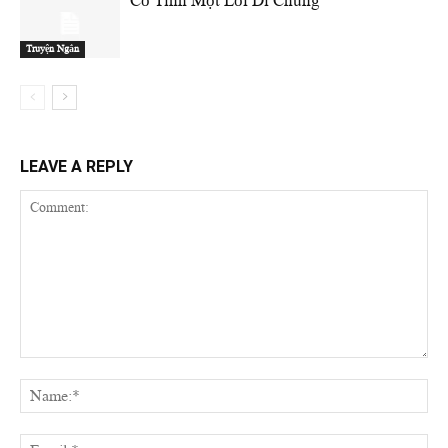
Cố Tình Một Lối Ði Chung
Truyện Ngắn
LEAVE A REPLY