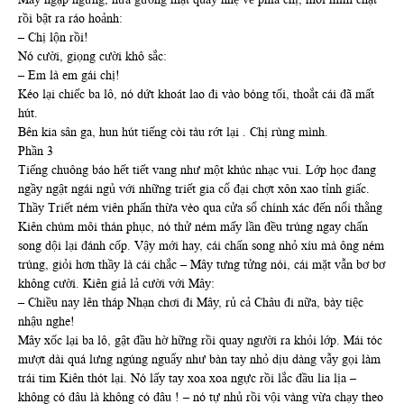
rồi bật ra ráo hoảnh:
– Chị lộn rồi!
Nó cười, giọng cười khô sắc:
– Em là em gái chị!
Kéo lại chiếc ba lô, nó dứt khoát lao đi vào bóng tối, thoắt cái đã mất
hút.
Bên kia sân ga, hun hút tiếng còi tàu rớt lại . Chị rùng mình.
Phần 3
Tiếng chuông báo hết tiết vang như một khúc nhạc vui. Lớp học đang
ngầy ngật ngái ngủ với những triết gia cổ đại chợt xôn xao tỉnh giấc.
Thầy Triết ném viên phấn thừa vèo qua cửa sổ chính xác đến nổi thằng
Kiên chúm môi thán phục, nó thử ném mấy lần đều trúng ngay chấn
song dội lại đánh cốp. Vậy mới hay, cái chấn song nhỏ xíu mà ông ném
trúng, giỏi hơn thầy là cái chắc – Mây tưng tửng nói, cái mặt vẫn bơ bơ
không cười. Kiên giả lả cười với Mây:
– Chiều nay lên tháp Nhạn chơi đi Mây, rủ cả Châu đi nữa, bày tiệc
nhậu nghe!
Mây xốc lại ba lô, gật đầu hờ hững rồi quay người ra khỏi lớp. Mái tóc
mượt dài quá lưng ngúng nguẩy như bàn tay nhỏ dịu dàng vẫy gọi làm
trái tim Kiên thót lại. Nó lấy tay xoa xoa ngực rồi lắc đầu lia lịa –
không có đâu là không có đâu ! – nó tự nhủ rồi vội vàng vừa chạy theo