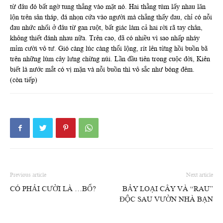
từ đâu đó bất ngờ tung thẳng vào mặt nó. Hai thằng túm lấy nhau lăn
lộn trên sân tháp, đá nhọn cứa vào người mà chẳng thấy đau, chỉ có nỗi
đau nhức nhối ở đâu từ gan ruột, bất giác làm cả hai rời rã tay chân,
không thiết đánh nhau nữa. Trên cao, đã có nhiều vì sao nhấp nháy
mỉm cười vô tư. Gió càng lúc càng thổi lộng, rít lên từng hồi buồn bã
trên những lùm cây lưng chừng núi. Lần đầu tiên trong cuộc đời, Kiên
biết là nước mắt có vị mặn và nỗi buồn thì vô sắc như bóng đêm.
(còn tiếp)
Previous article
Next article
CÓ PHẢI CƯỜI LÀ …BỔ?
BẢY LOẠI CÂY VÀ “RAU”
ĐỘC SAU VƯỜN NHÀ BẠN