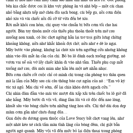
bên kia chắc được coi là khu vực phòng ăn và nhà bếp – một cái chạn
nhỏ bằng nhựa xếp mớ chén đĩa sạch bong, cái bếp ga, nồi cơm điện
nhỏ xíu và vài chiếc nồi đủ cỡ từ vừa đến bé xíu.
Rời mắt khỏi con hẻm, chị quay vào chuẩn bị bữa cơm tối cho hai
người. Bàn tay thuôn nuột của thiếu phụ thoăn thoắt trên mớ rau
muống non xanh, có lúc chợt ngừng hẵn lại trơ trọi giữa lưng chừng
khoảng không, nửa như khắc khoải đợi chờ, nửa như e dè lo ngại.
Mây bước vào phòng, khựng lại chút xíu trên ngưỡng cửa nhưng không
nhìn vào đôi mắt ân cần của chị. Bỏ ba lô đánh oạch xuống giường, nó
vươn vai uể oải vớ lấy chiếc khăn đi vào nhà tắm. Thiếu phụ cụp mắt
xuống mớ rau, đôi môi mím nhẹ hằn lên một nét nhẫn nhục.
Bữa cơm chiều rốt cuộc chỉ có mình chị trong căn phòng trọ thân quen
mà lạ lẫm của Mây sau cái câu thông báo cụt ngủn của nó : “Em vô ký
túc xá ngủ. Mai chị về sớm, để lại chìa khóa dưới ngạch cửa.”
Chị nhìn đăm đắm vào mái tóc mượt dài xấp xãi trên chiếc ba lô giờ đã
nhẹ hẩng. Mây bước đi vội vã, dáng lầm lũi và cô độc đến nao lòng,
khuất sâu vào bóng chiều trên những tàng hoa sữa. Chị thở dài dọn dẹp
mâm cơm gần như chưa đụng đũa…
Giai điệu du dương quen thuộc của Love Story bất chợt vang lên, như
một nhát kéo xé rách tấm màn tĩnh lặng của bóng đêm, chị giật bắn
người ngó quanh. Mây vội vã đến mức bỏ lại điện thoại trong phòng