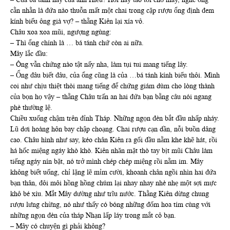
cằn nhằn là đứa nào thuỗn mất một chai trong cặp rượu ổng định đem
kính biếu ông già vợ? – thằng Kiên lại xía vô.
Châu xoa xoa mũi, ngượng ngùng:
– Thì ổng chính là … bá tánh chứ còn ai nữa.
Mây lắc đầu:
– Ông vẫn chứng nào tật nấy nha, làm tụi tui mang tiếng lây.
– Ổng đâu biết đâu, của ổng cũng là của …bá tánh kính biếu thôi. Mình
coi như chịu thiệt thòi mang tiếng để chứng giám dùm cho lòng thành
của bọn họ vậy – thằng Châu trấn an hai đứa bạn bằng câu nói ngang
phè thường lệ.
Chiều xuống chậm trên đỉnh Tháp. Những ngọn đèn bắt đầu nhấp nháy.
Lũ dơi hoàng hôn bay chập choạng. Chai rượu cạn dần, nỗi buồn dâng
cao. Châu hình như say, kéo chân Kiên ra gối đầu nằm khe khẽ hát, rồi
há hốc miệng ngáy khò khò. Kiên nhăn mặt thò tay bịt mũi Châu làm
tiếng ngáy nín bặt, nó trở mình chép chép miệng rồi nằm im. Mây
không biết uống, chỉ lặng lẽ mỉm cười, khoanh chân ngồi nhìn hai đứa
bạn thân, đôi môi hồng hồng chúm lại nhay nhay nhè nhẹ một sợi mực
khô bé xíu. Mắt Mây dường như trĩu nước. Thằng Kiên dừng chung
rượu lưng chừng, nó như thấy có bóng những đốm hoa tím cùng với
những ngọn đèn của tháp Nhạn lấp láy trong mắt cô bạn.
– Mây có chuyện gì phải không?