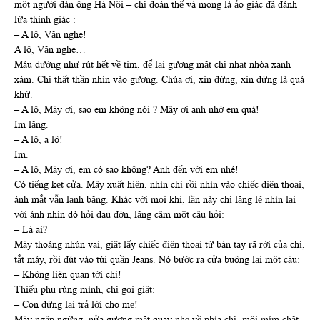
một người đàn ông Hà Nội – chị đoán thế và mong là ảo giác đã đánh
lừa thính giác :
– A lô, Văn nghe!
A lô, Văn nghe…
Máu dường như rút hết về tim, để lại gương mặt chị nhạt nhòa xanh
xám. Chị thất thần nhìn vào gương. Chúa ơi, xin đừng, xin đừng là quá
khứ.
– A lô, Mây ơi, sao em không nói ? Mây ơi anh nhớ em quá!
Im lặng.
– A lô, a lô!
Im.
– A lô, Mây ơi, em có sao không? Anh đến với em nhé!
Có tiếng kẹt cửa. Mây xuất hiện, nhìn chị rồi nhìn vào chiếc điện thoại,
ánh mắt vẫn lạnh băng. Khác với mọi khi, lần này chị lặng lẽ nhìn lại
với ánh nhìn dò hỏi đau đớn, lặng câm một câu hỏi:
– Là ai?
Mây thoáng nhún vai, giật lấy chiếc điện thoại từ bàn tay rã rời của chị,
tắt máy, rồi đút vào túi quần Jeans. Nó bước ra cửa buông lại một câu:
– Không liên quan tới chị!
Thiếu phụ rùng mình, chị gọi giật:
– Con đứng lại trả lời cho mẹ!
Mây ngập ngừng, nửa gương mặt quay nhẹ về phía chị, môi mím chặt