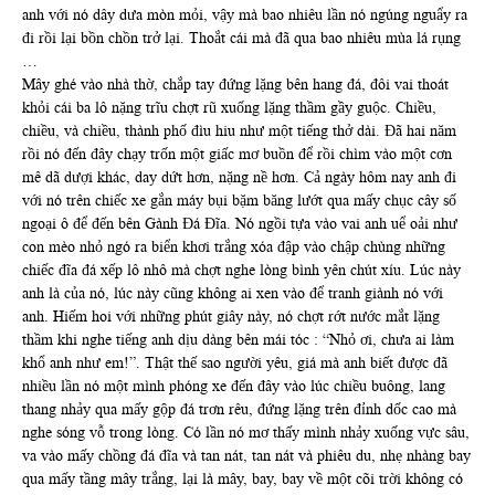
anh với nó dây dưa mòn mỏi, vậy mà bao nhiêu lần nó ngúng nguẩy ra
đi rồi lại bồn chồn trở lại. Thoắt cái mà đã qua bao nhiêu mùa lá rụng
…
Mây ghé vào nhà thờ, chắp tay đứng lặng bên hang đá, đôi vai thoát
khỏi cái ba lô nặng trĩu chợt rũ xuống lặng thầm gầy guộc. Chiều,
chiều, và chiều, thành phố đìu hiu như một tiếng thở dài. Đã hai năm
rồi nó đến đây chạy trốn một giấc mơ buồn để rồi chìm vào một cơn
mê dã dượi khác, day dứt hơn, nặng nề hơn. Cả ngày hôm nay anh đi
với nó trên chiếc xe gắn máy bụi bặm băng lướt qua mấy chục cây số
ngoại ô để đến bên Gành Đá Đĩa. Nó ngồi tựa vào vai anh uể oải như
con mèo nhỏ ngó ra biển khơi trắng xóa đập vào chập chùng những
chiếc đĩa đá xếp lô nhô mà chợt nghe lòng bình yên chút xíu. Lúc này
anh là của nó, lúc này cũng không ai xen vào để tranh giành nó với
anh. Hiếm hoi với những phút giây này, nó chợt rớt nước mắt lặng
thầm khi nghe tiếng anh dịu dàng bên mái tóc : “Nhỏ ơi, chưa ai làm
khổ anh như em!”. Thật thế sao người yêu, giá mà anh biết được đã
nhiều lần nó một mình phóng xe đến đây vào lúc chiều buông, lang
thang nhảy qua mấy gộp đá trơn rêu, đứng lặng trên đỉnh dốc cao mà
nghe sóng vỗ trong lòng. Có lần nó mơ thấy mình nhảy xuống vực sâu,
va vào mấy chồng đá đĩa và tan nát, tan nát và phiêu du, nhẹ nhàng bay
qua mấy tầng mây trắng, lại là mây, bay, bay về một cõi trời không có