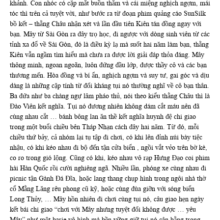
khảnh. Con nhóc có cặp mắt buồn thẳm và cái miệng nghịch ngợm, mái
tóc thì trên cả tuyệt vời, như bước ra từ đoạn phim quảng cáo SunSilk
bồ kết – thằng Châu nhận xét và lần đầu tiên Kiên tán đồng ngay với
bạn. Mây từ Sài Gòn ra đây trọ học, đi ngược với dòng sinh viên từ các
tỉnh xa đổ về Sài Gòn, đó là điều kỳ lạ mà suốt hai năm làm bạn, thằng
Kiên vẫn ngầm tìm hiểu mà chưa ra được lời giải đáp thỏa đáng. Mây
thông minh, ngoan ngoãn, luôn đứng đầu lớp, được thầy cô và các bạn
thương mến. Hòa đồng và bí ẩn, nghịch ngợm và suy tư, gai góc và dịu
dàng là những cặp tính từ đối kháng tụi nó thường nghĩ về cô bạn thân.
Ba đứa như ba chàng ngự lâm pháo thủ, nói theo kiểu thằng Châu thì là
Đào Viên kết nghĩa. Tụi nó đương nhiên không dám cắt máu nên đã
cùng nhau cắt … bánh bông lan ăn thề kết nghĩa huynh đệ chi giao
trong một buổi chiều bên Tháp Nhạn cách đây hai năm. Từ đó, mỗi
chiều thứ bảy, cả nhóm lại tụ tập đi chơi, có khi lên đỉnh núi bày tiệc
nhậu, có khi kéo nhau đi bộ đến tận cửa biển , ngồi vắt vẻo trên bờ kè,
co ro trong gió lộng. Cũng có khi, kéo nhau vô rạp Hưng Đạo coi phim
hài Hàn Quốc rồi cười nghiêng ngã. Nhiều lần, phóng xe cùng nhau đi
picnic tận Gành Đá Đĩa, hoặc lang thang chụp hình trong ngôi nhà thờ
cổ Mằng Lăng rêu phong cũ kỹ, hoặc cùng đùa giỡn với sóng biển
Long Thủy, … Mây hồn nhiên đi chơi cùng tụi nó, câu giao hẹn ngày
kết bái chi giao “chơi với Mây nhưng tuyệt đối không được … yêu
Mây” như một barie vô hình mà bền vững giữ tụi nó cân bằng trong