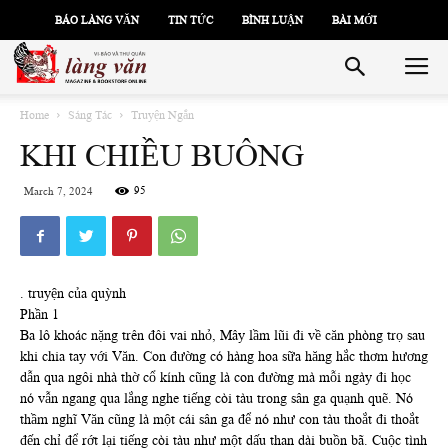
BÁO LÀNG VĂN
TIN TỨC
BÌNH LUẬN
BÀI MỚI
Home
Sáng Tác
Truyện Ngắn
KHI CHIỀU BUÔNG
95
March 7, 2024
. truyện của quỳnh
Phần 1
Ba lô khoác nặng trên đôi vai nhỏ, Mây lầm lũi đi về căn phòng trọ sau
khi chia tay với Văn. Con đường có hàng hoa sữa hăng hắc thơm hương
dẫn qua ngôi nhà thờ cổ kính cũng là con đường mà mỗi ngày đi học
nó vẫn ngang qua lắng nghe tiếng còi tàu trong sân ga quạnh quẽ. Nó
thầm nghĩ Văn cũng là một cái sân ga để nó như con tàu thoắt đi thoắt
đến chỉ để rớt lại tiếng còi tàu như một dấu than dài buồn bã. Cuộc tình