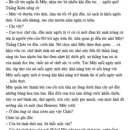
– Bà cắt tóc ngắn đi Mây, nhìn tóc bà nhiều khi đầu tui … ngứa quá!
Thằng Kiên sửng cồ:
– Mày vô duyên vừa thôi, làm ơn tối về gội đầu, xả sạch là khỏi ngứa
thôi. Còn nếu không, tao cho mượn năm ngàn ra tiệm.
– Chi vậy?
– Cạo trọc chứ chi, đầu mày ngứa là vì có cả một đám ký sinh trùng có
tên là người-yêu-của-Nở trú ngụ trên đó, liên quan gì đến tóc nhỏ Mây!
Thằng Châu vò đầu, cười khì. Nó chọc nhỏ Mây theo thói quen … cà
khịa vốn có, chứ thiệt tình nó mê mái tóc nhỏ này đến độ thầm lặng
sáng tác bao nhiêu bài thơ đem nhét kỹ dưới gối, sợ thằng bạn tai ác
của mình đọc lén, chắc nó sẽ chết sặc vì cười. Tóc Mây mỗi ngày một
dài, tập thơ của nó mỗi ngày một dày, khả năng bày tỏ nỗi lòng với
Mây mỗi ngày một ít trong khi khả năng trở thành thi sĩ mỗi ngày một
…hiện thực.
Mây quấn tóc thành búi cao rồi trải tấm ny lông dưới lùm cây nở đầy
những bông hoa tim tím. Hai đứa con trai tạm dừng cuộc khẩu chiến,
bày ra mớ bánh mì, thịt nguội, trái cây, mấy gói snack, con mực khô đã
nướng sẵn và một chai Henessy. Mây cười:
– Ở đâu ông có chai rượu này vậy Châu?
Châu lại gãi đầu:
– Của bá tánh thôi mà, bà thắc mắc chi?
– Của bá tánh hay của anh Hiếu? Hồi nãy tao tới chờ mày, nghe ổng