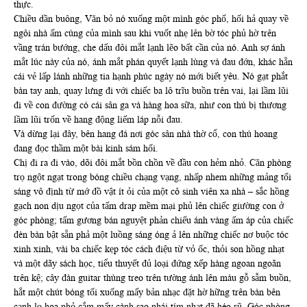
thực.
Chiều dần buông, Văn bỏ nó xuống một mình góc phố, hối hả quay về
ngôi nhà ấm cúng của mình sau khi vuốt nhẹ lên bờ tóc phủ hờ trên
vầng trán bướng, che dấu đôi mắt lạnh lẽo bất cần của nó. Anh sợ ánh
mắt lúc này của nó, ánh mắt phán quyết lạnh lùng và đau đớn, khác hẵn
cái vẻ lấp lánh những tia hạnh phúc ngày nó mới biết yêu. Nó gạt phắt
bàn tay anh, quay lưng đi với chiếc ba lô trĩu buồn trên vai, lại lầm lũi
đi về con đường có cái sân ga và hàng hoa sữa, như con thú bị thương
lầm lũi trốn về hang động liếm láp nỗi đau.
Và dừng lại đây, bên hang đá nơi góc sân nhà thờ cổ, con thú hoang
đang đọc thầm một bài kinh sám hối.
Chị đi ra đi vào, dõi đôi mắt bồn chồn về đầu con hẻm nhỏ. Căn phòng
trọ ngột ngạt trong bóng chiều chạng vạng, nhấp nhem những mảng tối
sáng vô định từ mớ đồ vật ít ỏi của một cô sinh viên xa nhà – sắc hồng
gạch non dịu ngọt của tấm drap mềm mại phủ lên chiếc giường con ở
góc phòng; tấm gương bán nguyệt phản chiếu ánh vàng ấm áp của chiếc
đèn bàn bật sẵn phả một luồng sáng óng ả lên những chiếc nơ buộc tóc
xinh xinh, vài ba chiếc kẹp tóc cách điệu từ vỏ ốc, thỏi son hồng nhạt
và một dãy sách học, tiểu thuyết đủ loại đứng xếp hàng ngoan ngoãn
trên kệ; cây đàn guitar thùng treo trên tường ánh lên màu gỗ sẫm buồn,
hắt một chút bóng tối xuống mấy bản nhạc đặt hờ hững trên bàn bên
cạnh lọ hoa nhỏ cắm mấy cành sao nhái tím nhạt đã héo rũ. Góc phòng