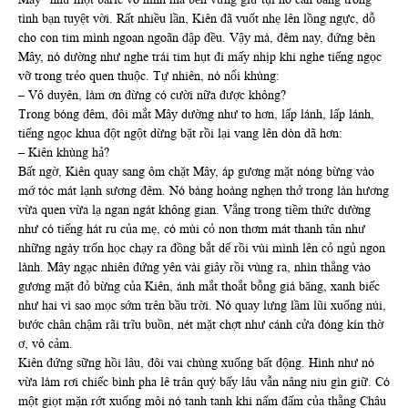
tình bạn tuyệt vời. Rất nhiều lần, Kiên đã vuốt nhẹ lên lồng ngực, dỗ
cho con tim mình ngoan ngoãn đập đều. Vậy mà, đêm nay, đứng bên
Mây, nó dường như nghe trái tim hụt đi mấy nhịp khi nghe tiếng ngọc
vỡ trong trẻo quen thuộc. Tự nhiên, nó nổi khùng:
– Vô duyên, làm ơn đừng có cười nữa được không?
Trong bóng đêm, đôi mắt Mây dường như to hơn, lấp lánh, lấp lánh,
tiếng ngọc khua đột ngột dừng bặt rồi lại vang lên dòn dã hơn:
– Kiên khùng hả?
Bất ngờ, Kiên quay sang ôm chặt Mây, áp gương mặt nóng bừng vào
mớ tóc mát lạnh sương đêm. Nó bàng hoàng nghẹn thở trong làn hương
vừa quen vừa lạ ngan ngát không gian. Vẳng trong tiềm thức dường
như có tiếng hát ru của mẹ, có mùi cỏ non thơm mát thanh tân như
những ngày trốn học chạy ra đồng bắt dế rồi vùi mình lên cỏ ngủ ngon
lành. Mây ngạc nhiên đứng yên vài giây rồi vùng ra, nhìn thẳng vào
gương mặt đỏ bừng của Kiên, ánh mắt thoắt bỗng giá băng, xanh biếc
như hai vì sao mọc sớm trên bầu trời. Nó quay lưng lầm lũi xuống núi,
bước chân chậm rãi trĩu buồn, nét mặt chợt như cánh cửa đóng kín thờ
ơ, vô cảm.
Kiên đứng sững hồi lâu, đôi vai chùng xuống bất động. Hình như nó
vừa làm rơi chiếc bình pha lê trân quý bấy lâu vẫn nâng niu gìn giữ. Có
một giọt mặn rớt xuống môi nó tanh tanh khi nấm đấm của thằng Châu