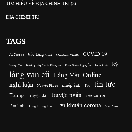
TÌM HIỂU VỀ ĐỊA CHÍNH TRỊ (2)
ĐỊA CHÍNH TRỊ
TAGS
COVID-19
báo làng văn
corona virus
Al Capone
ký
Cung Vũ
Dương Thị Vành Khuyên
Kim Xuân Nguyễn
kiến thức
làng văn cũ
Làng Văn Online
tin tức
nghị luận
nhiếp ảnh
Nguyên Phong
Thơ
truyện ngắn
Trump
Truyện dài
Trần Văn Tích
vi khuẩn corona
tâm linh
Tổng Thống Trump
Việt Nam