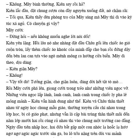
– Không, Mây bình thường, Kiên say rồi hả?
Kiên lắc đầu, đặt chung rượu còn đầy nguyên xuống đất, nó chậm rãi:
– Tối qua, Kiên thấy đèn phòng trọ của Mây sáng mà Mây thì đi vào ký
túc xá ngủ. Có chuyện gì vậy?
Mây cười:
– Đừng hỏi – nếu không muốn nghe lời nói dối!
Kiên yên lặng. Hồi lâu nó nhẹ nhàng đặt đầu Châu gối lên chiếc áo gió
cuộn tròn, lấy thêm chiếc áo khoác của mình đắp cho bạn rồi đứng dậy
đến bên lan can tựa vào ngó mênh mông ra hướng cửa biển. Mây đi
theo, dịu dàng:
– Kiên giận Mây?
– Không!
– Vậy tốt đó! Tưởng giận, cho giận luôn, đáng đời hết tật tò mò…
Rồi Mây cười phá lên, giọng cười trong trẻo như những viên ngọc vỡ.
Những viên ngọc lấp lánh, lanh canh, lanh canh trong chiếc ly pha lê
mỏng mảnh – Kiên vẫn hình dung như thế. Kiên và Châu thân thiết
nhau từ ngày học chung mẫu giáo, thường xuyên cấu chí nhau trong
lớp học, bị cô giáo phạt, nhưng vẫn là cặp bài trùng thân thiết mãi đến
năm lớp mười hai rồi cùng rủ nhau thi vào chung một trường cao đẳng.
Ngày đầu tiên nhập học, hai đứa bắt gặp một con nhóc lạ hoắc lạ hươ
ngơ ngơ ngác ngác trước sân ga, ba lô trĩu nặng trên đôi vai mảnh