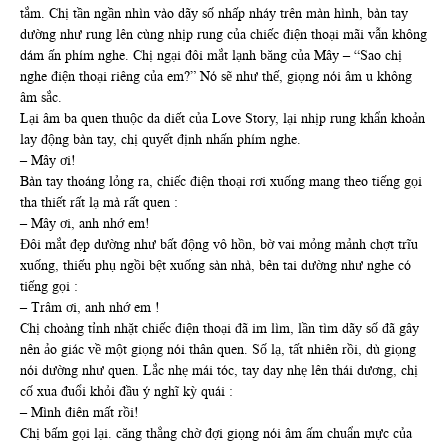
tắm. Chị tần ngần nhìn vào dãy số nhấp nháy trên màn hình, bàn tay
dường như rung lên cùng nhịp rung của chiếc điện thoại mãi vẫn không
dám ấn phím nghe. Chị ngại đôi mắt lạnh băng của Mây – “Sao chị
nghe điện thoại riêng của em?” Nó sẽ như thế, giọng nói âm u không
âm sắc.
Lại âm ba quen thuộc da diết của Love Story, lại nhịp rung khẩn khoản
lay động bàn tay, chị quyết định nhấn phím nghe.
– Mây ơi!
Bàn tay thoáng lỏng ra, chiếc điện thoại rơi xuống mang theo tiếng gọi
tha thiết rất lạ mà rất quen :
– Mây ơi, anh nhớ em!
Đôi mắt đẹp dường như bất động vô hồn, bờ vai mỏng mảnh chợt trĩu
xuống, thiếu phụ ngồi bệt xuống sàn nhà, bên tai dường như nghe có
tiếng gọi :
– Trâm ơi, anh nhớ em !
Chị choàng tỉnh nhặt chiếc điện thoại đã im lìm, lần tìm dãy số đã gây
nên ảo giác về một giọng nói thân quen. Số lạ, tất nhiên rồi, dù giọng
nói dường như quen. Lắc nhẹ mái tóc, tay day nhẹ lên thái dương, chị
cố xua đuổi khỏi đầu ý nghĩ kỳ quái :
– Mình điên mất rồi!
Chị bấm gọi lại. căng thẳng chờ đợi giọng nói âm ấm chuẩn mực của