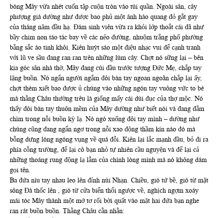
bóng Mây vừa nhét cuốn tập cuộn tròn vào túi quần. Ngoài sân, cây
phượng già dường như được bao phủ một ánh hào quang đỏ gắt gay
của tháng năm đầu hạ. Đám sinh viên vừa ra khỏi lớp thoắt cái đã như
bầy chim non táo tác bay về các nẻo đường, nhuộm trắng phố phường
bằng sắc áo tinh khôi. Kiên huýt sáo một điệu nhạc vui để cạnh tranh
với lũ ve sầu đang ran ran trên những lùm cây. Chợt nó sững lại – bên
kia góc sân nhà thờ, Mây đang cúi đầu trước tượng Đức Mẹ, chắp tay
lặng buồn. Nó ngẩn người ngắm đôi bàn tay ngoan ngoãn chắp lại ấy,
chợt thèm xiết bao được ủ chúng vào những ngón tay vuông vức to bè
mà thằng Châu thường trêu là giống mấy cái dùi đục của thợ mộc. Nó
thấy đôi bàn tay thuôn mềm của Mây dường như biết nói và đang đắm
chìm trong nỗi buồn kỳ lạ. Nó ngó xuống đôi tay mình – dường như
chúng cũng đang ngẩn ngơ trong nỗi xao động thầm kín nào đó mà
bỗng dưng lóng ngóng vụng về quá đỗi. Kiên lại lắc mạnh đầu, bỏ đi ra
phía cỗng trường, để lại cô bạn nhỏ tự nhiên cầu nguyện và để lại cả
những thoáng rung động lạ lẫm của chính lòng mình mà nó không dám
gọi tên.
Ba đứa níu tay nhau leo lên đỉnh núi Nhạn. Chiều, gió tứ bề, gió từ mặt
sông Đà thốc lên , gió từ cửa biển thổi ngược về, nghịch ngợm xoáy
mái tóc Mây thành một mớ tơ rối bời quất vào mặt hai đứa bạn nghe
ran rát buồn buồn. Thằng Châu cằn nhằn: