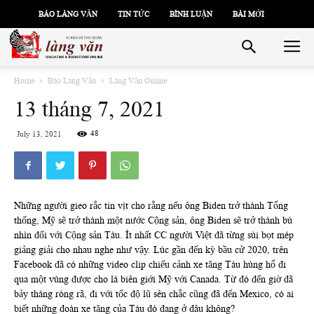
BÁO LÀNG VĂN
TIN TỨC
BÌNH LUẬN
BÀI MỚI
Home
Báo Làng Văn
Làng Văn Online
13 tháng 7, 2021
48
July 13, 2021
Những người gieo rắc tin vịt cho rằng nếu ông Biden trở thành Tổng
thống, Mỹ sẽ trở thành một nước Cộng sản, ông Biden sẽ trở thành bù
nhìn đối với Cộng sản Tàu. Ít nhất CC người Việt đã từng sùi bọt mép
giảng giải cho nhau nghe như vậy. Lúc gần đến kỳ bầu cử 2020, trên
Facebook đã có những video clip chiếu cảnh xe tăng Tàu hùng hổ đi
qua một vùng được cho là biên giới Mỹ với Canada. Từ đó đến giờ đã
bảy tháng ròng rã, đi với tốc độ lũ sên chắc cũng đã đến Mexico, có ai
biết những đoàn xe tăng của Tàu đó đang ở đâu không?