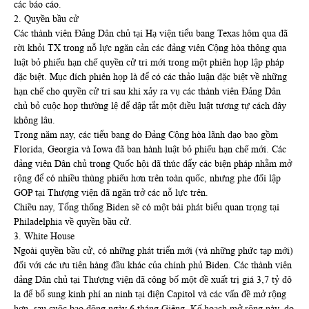
các báo cáo.
2. Quyền bầu cử
Các thành viên Đảng Dân chủ tại Hạ viện tiểu bang Texas hôm qua đã
rời khỏi TX trong nỗ lực ngăn cản các đảng viên Cộng hòa thông qua
luật bỏ phiếu hạn chế quyền cử tri mới trong một phiên họp lập pháp
đặc biệt. Mục đích phiên họp là để có các thảo luận đặc biệt về những
hạn chế cho quyền cử tri sau khi xảy ra vụ các thành viên Đảng Dân
chủ bỏ cuộc họp thường lệ để dập tắt một điều luật tương tự cách đây
không lâu.
Trong năm nay, các tiểu bang do Đảng Cộng hòa lãnh đạo bao gồm
Florida, Georgia và Iowa đã ban hành luật bỏ phiếu hạn chế mới. Các
đảng viên Dân chủ trong Quốc hội đã thúc đẩy các biện pháp nhằm mở
rộng để có nhiều thùng phiếu hơn trên toàn quốc, nhưng phe đối lập
GOP tại Thượng viện đã ngăn trở các nỗ lực trên.
Chiều nay, Tổng thống Biden sẽ có một bài phát biểu quan trọng tại
Philadelphia về quyền bầu cử.
3. White House
Ngoài quyền bầu cử, có những phát triển mới (và những phức tạp mới)
đối với các ưu tiên hàng đầu khác của chính phủ Biden. Các thành viên
đảng Dân chủ tại Thượng viện đã công bố một đề xuất trị giá 3,7 tỷ đô
la để bổ sung kinh phí an ninh tại điện Capitol và các vấn đề mở rộng
hơn, sau cuộc bạo động ngày 6 tháng Giêng. Kế hoạch mở rộng này, do