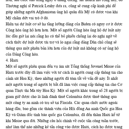
Thượng nghị sĩ Patrick Leahy đưa ra, cũng sẽ cung cấp kinh phí để
giúp những người Afghanistan ủng hộ quân đội Mỹ có được visa khi
Mỹ chấm dứt vai trò ở đó.
Hiện tại dự luật cơ sở hạ tầng lưỡng đảng của Biden có nguy cơ ít được
Cộng hòa ủng hộ hơn hơn. Một số người Cộng hòa ủng hộ dự luật này
lúc đầu giờ lại nói rằng họ có thể bỏ phiếu chống lại do nghi ngờ về
cách thức dự luật được tài trợ và lo ngại rằng đảng Dân chủ cũng sẽ
thông qua một phiên bản lớn hơn của dự luật mà không có sự ủng hộ
của Đảng Cộng hòa.
4. Haiti
Một số người pliên quan đến vụ ám sát Tổng thống Jovenel Moise của
Haiti trước đây đã làm việc với tư cách là người cung cấp thông tin cho
cảnh sát Hoa Kỳ, theo những người đã tóm tắt về vấn đề này. Ít nhất
một người trong số người bị bắt.đã làm việc cung cấp thông tin cho Cơ
quan Thực thi Ma túy Hoa Kỳ. Một số người khác trong số 28 người bị
giam giữ được cho là lính đánh thuê Colombia được thuê thông qua
một công ty an ninh có trụ sở tại Florida. Các quan chức nước ngoài
hàng đầu, bao gồm các thành viên của Hội đồng An ninh Quốc gia Hoa
Kỳ và Giám đốc tình báo quốc gia Colombia, đã đến thăm Haiti kể từ
khi Moise qua đời. Những câu hỏi chính về cuộc tấn công tuần trước,
như làm thế nào những kẻ tấn công vào được Haiti, cách họ được trang