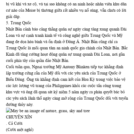
bị vũ khí và xe cộ, và tại sao không có an ninh hoặc nhân viên khu dân
cư nào của Moise bị thương giữa rất nhiều vụ nổ súng, vẫn chưa có lời
giải đáp.
5. Trung Quốc
Nhật Bản cảnh báo căng thẳng quân sự ngày càng tăng xung quanh Đài
Loan và sự cạnh tranh kinh tế và công nghệ giữa Trung Quốc và Mỹ
đang đe dọa hòa bình và ổn định ở Đông Á. Nhật Bản cũng chỉ ra
Trung Quốc là mối quan tâm an ninh quốc gia chính của Nhật Bản. Bắc
Kinh đã tăng cường hoạt động quân sự xung quanh Đài Loan, nơi gần
cuối phía tây của quần đảo Nhật Bản.
Cuối tuần qua, Ngoại trưởng Mỹ Antony Blinken tiếp tục khẳng định
lập trường cứng rắn của Mỹ đối với các yêu sách của Trung Quốc ở
Biển Đông. Ông tái khẳng định cam kết của Hoa Kỳ trong việc bảo vệ
các lực lượng vũ trang của Philippines khỏi các cuộc tấn công trong
khu vực và ông đã quan sát kỷ niệm 5 năm ngày ra phán quyết bác bỏ
các yêu sách lãnh thổ ngày càng mở rộng của Trung Quốc đối với tuyến
đường thủy này.
CHUYỆN XỈN
. Cả Cười
(Cười mệt nghỉ)