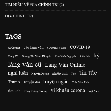
TÌM HIỂU VỀ ĐỊA CHÍNH TRỊ (2)
ĐỊA CHÍNH TRỊ
TAGS
COVID-19
báo làng văn
corona virus
Al Capone
ký
Cung Vũ
Dương Thị Vành Khuyên
Kim Xuân Nguyễn
kiến thức
làng văn cũ
Làng Văn Online
tin tức
nghị luận
nhiếp ảnh
Nguyên Phong
Thơ
truyện ngắn
Trump
Truyện dài
Trần Văn Tích
vi khuẩn corona
tâm linh
Tổng Thống Trump
Việt Nam