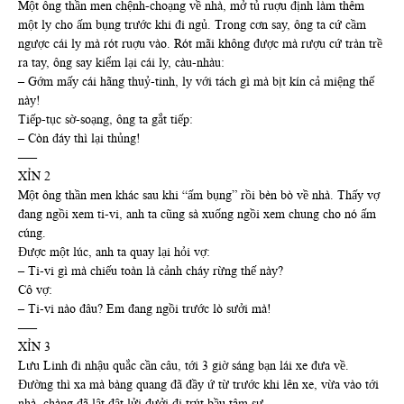
Một ông thần men chệnh-choạng về nhà, mở tủ ruợu định làm thêm
một ly cho ấm bụng trước khi đi ngủ. Trong cơn say, ông ta cứ cầm
ngược cái ly mà rót ruợu vào. Rót mãi không được mà rượu cứ tràn trề
ra tay, ông say kiểm lại cái ly, càu-nhàu:
– Gớm mấy cái hãng thuỷ-tinh, ly với tách gì mà bịt kín cả miệng thế
này!
Tiếp-tục sờ-soạng, ông ta gắt tiếp:
– Còn đáy thì lại thủng!
—–
XỈN 2
Một ông thần men khác sau khi “ấm bụng” rồi bèn bò về nhà. Thấy vợ
đang ngồi xem ti-vi, anh ta cũng sà xuống ngồi xem chung cho nó ấm
cúng.
Được một lúc, anh ta quay lại hỏi vợ:
– Ti-vi gì mà chiếu toàn là cảnh cháy rừng thế này?
Cô vợ:
– Ti-vi nào đâu? Em đang ngồi trước lò sưởi mà!
—–
XỈN 3
Lưu Linh đi nhậu quắc cần câu, tới 3 giờ sáng bạn lái xe đưa về.
Đường thì xa mà bàng quang đã đầy ứ từ trước khi lên xe, vừa vào tới
nhà, chàng đã lật đật lửi đưởi đi trút bầu tâm sự.