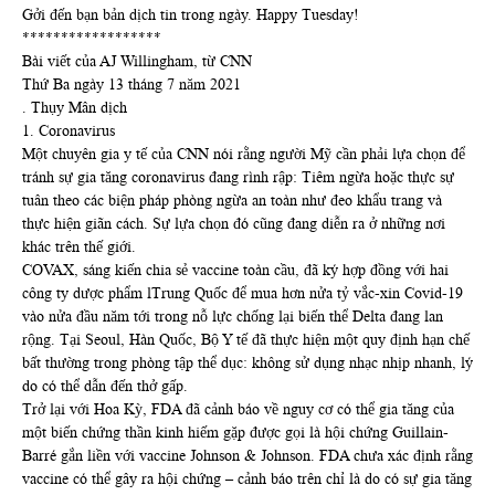
Gởi đến bạn bản dịch tin trong ngày. Happy Tuesday!
******************
Bài viết của AJ Willingham, từ CNN
Thứ Ba ngày 13 tháng 7 năm 2021
. Thụy Mân dịch
1. Coronavirus
Một chuyên gia y tế của CNN nói rằng người Mỹ cần phải lựa chọn để
tránh sự gia tăng coronavirus đang rình rập: Tiêm ngừa hoặc thực sự
tuân theo các biện pháp phòng ngừa an toàn như đeo khẩu trang và
thực hiện giãn cách. Sự lựa chọn đó cũng đang diễn ra ở những nơi
khác trên thế giới.
COVAX, sáng kiến ​​chia sẻ vaccine toàn cầu, đã ký hợp đồng với hai
công ty dược phẩm lTrung Quốc để mua hơn nửa tỷ vắc-xin Covid-19
vào nửa đầu năm tới trong nỗ lực chống lại biến thể Delta đang lan
rộng. Tại Seoul, Hàn Quốc, Bộ Y tế đã thực hiện một quy định hạn chế
bất thường trong phòng tập thể dục: không sử dụng nhạc nhịp nhanh, lý
do có thể dẫn đến thở gấp.
Trở lại với Hoa Kỳ, FDA đã cảnh báo về nguy cơ có thể gia tăng của
một biến chứng thần kinh hiếm gặp được gọi là hội chứng Guillain-
Barré gắn liền với vaccine Johnson & Johnson. FDA chưa xác định rằng
vaccine có thể gây ra hội chứng – cảnh báo trên chỉ là do có sự gia tăng