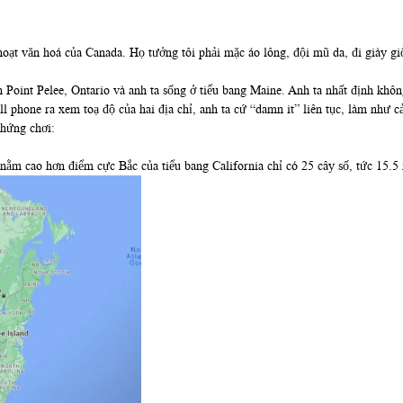
h hoạt văn hoá của Canada. Họ tưởng tôi phải mặc áo lông, đội mũ da, đi giày g
 Point Pelee, Ontario và anh ta sống ở tiểu bang Maine. Anh ta nhất định không
ell phone ra xem toạ độ của hai địa chỉ, anh ta cứ “damn it” liên tục, làm như 
chứng chơi:
nằm cao hơn điểm cực Bắc của tiểu bang California chỉ có 25 cây số, tức 15.5 