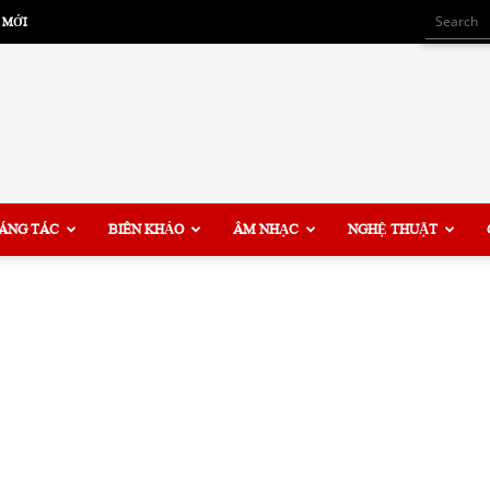
 MỚI
ÁNG TÁC
BIÊN KHẢO
ÂM NHẠC
NGHỆ THUẬT