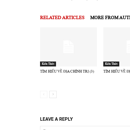
RELATED ARTICLES
MORE FROM AU
Kiến Thức
Kiến Thức
TÌM HIỂU VỀ ĐỊA CHÍNH TRỊ (3)
TÌM HIỂU VỀ ĐỊ
LEAVE A REPLY