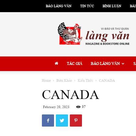
BÁO LÀNG VĂN
TIN TỨC
BÌNH LUẬN
BÀI
Làng
Văn
TÁC GIẢ
BÁO LÀNG VĂN
S
Home
Biên Khảo
Kiến Thức
CANADA
CANADA
37
February 20, 2023