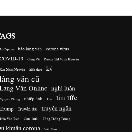
TAGS
báo làng văn
corona virus
Al Capone
COVID-19
Cung Vũ
Dương Thị Vành Khuyên
ký
Kim Xuân Nguyễn
kiến thức
làng văn cũ
Làng Văn Online
nghị luận
tin tức
nhiếp ảnh
Nguyên Phong
Thơ
truyện ngắn
Trump
Truyện dài
tâm linh
Trần Văn Tích
Tổng Thống Trump
vi khuẩn corona
Việt Nam