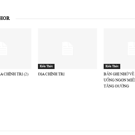
THOR
Kiến Thức
Kiến Thức
A CHÍNH TRỊ (2)
ĐỊA CHÍNH TRỊ
BẢN GHI NHỚ VỀ
UỐNG NGON MIỆ
TĂNG ĐƯỜNG