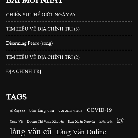
BÀI MỚI NHẤT
CHIẾN SỰ THẾ GIỚI, NGÀY 65
TÌM HIỂU VỀ ĐỊA CHÍNH TRỊ (3)
Disarming Peace (song)
TÌM HIỂU VỀ ĐỊA CHÍNH TRỊ (2)
ĐỊA CHÍNH TRỊ
TAGS
COVID-19
báo làng văn
corona virus
Al Capone
ký
Cung Vũ
Dương Thị Vành Khuyên
Kim Xuân Nguyễn
kiến thức
làng văn cũ
Làng Văn Online