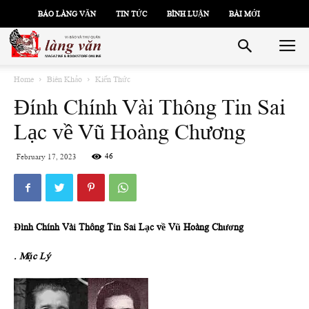
BÁO LÀNG VĂN
TIN TỨC
BÌNH LUẬN
BÀI MỚI
Home
Biên Khảo
Kiến Thức
Đính Chính Vài Thông Tin Sai
Lạc về Vũ Hoàng Chương
46
February 17, 2023
Đình Chính Vài Thông Tin Sai Lạc về Vũ Hoàng Chương
. Mặc Lý