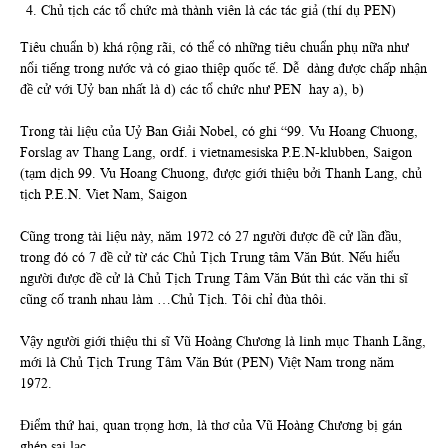
Chủ tịch các tổ chức mà thành viên là các tác giả (thí dụ PEN)
Tiêu chuẩn b) khá rộng rãi, có thể có những tiêu chuẩn phụ nữa như
nổi tiếng trong nước và có giao thiệp quốc tế. Dễ dàng được chấp nhận
đề cử với Uỷ ban nhất là d) các tổ chức như PEN hay a), b)
Trong tài liệu của Uỷ Ban Giải Nobel, có ghi “99. Vu Hoang Chuong,
Forslag av Thang Lang, ordf. i vietnamesiska P.E.N-klubben, Saigon
(tạm dịch 99. Vu Hoang Chuong, được giới thiệu bởi Thanh Lang, chủ
tịch P.E.N. Viet Nam, Saigon
Cũng trong tài liệu này, năm 1972 có 27 người được đề cử lần đầu,
trong đó có 7 đề cử từ các Chủ Tịch Trung tâm Văn Bút. Nếu hiểu
người được đề cử là Chủ Tịch Trung Tâm Văn Bút thì các văn thi sĩ
cũng cố tranh nhau làm …Chủ Tịch. Tôi chỉ đùa thôi.
Vậy người giới thiệu thi sĩ Vũ Hoàng Chương là linh mục Thanh Lãng,
mới là Chủ Tịch Trung Tâm Văn Bút (PEN) Việt Nam trong năm
1972.
Điểm thứ hai, quan trọng hơn, là thơ của Vũ Hoàng Chương bị gán
ghép sai lạc.