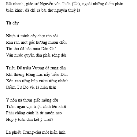
Rất nhanh, giáo sư Nguyễn văn Tuấn (Úc), ngoài những điểm phản
biện khác, đã chỉ ra bài thơ nguyên thuỷ là
Từ đây
Nhựa ứ mình cây chợt réo sôi
Ran ran một gốc hướng muôn chồi
Tin thơ đã báo mùa Dân Chủ
Vận nước quyền dân phải sóng đôi
Triều Đế triều Vương đã rụng dần
Khí thiêng Hồng Lạc nẩy triều Dân
Xôn xao từng búp vươn từng nhánh
Điềm Tự Do về, lá hiện thân
Ý nõn nà thơm giấc mộng đời
Trăm ngàn vạn triệu cánh lên khơi
Phải chăng cánh lá từ muôn nẻo
Họp ý toàn dân kết ý Trời?
Lá phiếu Trưng-cầu một hiển linh