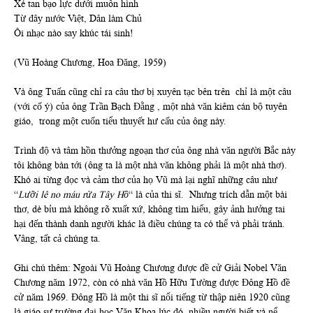
Xé tan bạo lực dưới muôn hình
Từ đây nước Việt, Dân làm Chủ
Ôi nhạc nào say khúc tái sinh!
(Vũ Hoàng Chương, Hoa Đăng, 1959)
Và ông Tuấn cũng chỉ ra câu thơ bị xuyên tạc bên trên chỉ là một câu
(với cố ý) của ông Trần Bạch Đằng , một nhà văn kiêm cán bộ tuyên
giáo, trong một cuốn tiểu thuyết hư cấu của ông này.
Trình độ và tâm hồn thưởng ngoạn thơ của ông nhà văn người Bắc này
tôi không bàn tới (ông ta là một nhà văn không phải là một nhà thơ).
Khó ai từng đọc và cảm thơ của họ Vũ mà lại nghĩ những câu như
“
Lưỡi lê no máu rửa Tây Hồ
“ là của thi sĩ. Nhưng trích dẫn một bài
thơ, dè bỉu mà không rõ xuất xứ, không tìm hiểu, gây ảnh hưởng tai
hại đến thành danh người khác là điều chúng ta có thể và phải tránh.
Vâng, tất cả chúng ta.
Ghi chú thêm: Ngoài Vũ Hoàng Chương được đề cử Giải Nobel Văn
Chương năm 1972, còn có nhà văn Hồ Hữu Tường được Đông Hồ đề
cử năm 1969. Đông Hồ là một thi sĩ nổi tiếng từ thập niên 1920 cũng
là giáo sư trường đại học Văn Khoa lúc đó, nhiều người biết và nể