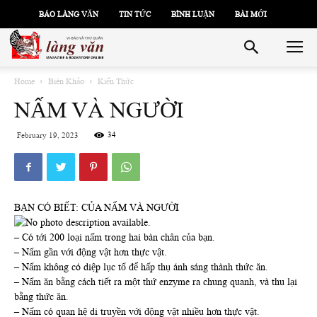
BÁO LÀNG VĂN
TIN TỨC
BÌNH LUẬN
BÀI MỚI
Home
Biên Khảo
Kiến Thức
NẤM VÀ NGƯỜI
34
February 19, 2023
BẠN CÓ BIẾT: CỦA NẤM VÀ NGƯỜI
– Có tới 200 loại nấm trong hai bàn chân của bạn.
– Nấm gần với động vật hơn thực vật.
– Nấm không có diệp lục tố để hấp thụ ánh sáng thành thức ăn.
– Nấm ăn bằng cách tiết ra một thứ enzyme ra chung quanh, và thu lại
bằng thức ăn.
– Nấm có quan hệ di truyền với động vật nhiều hơn thực vật.