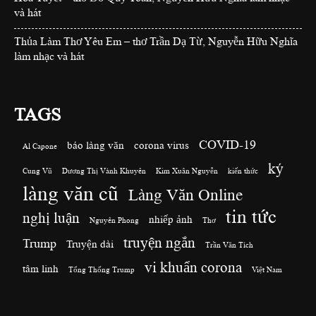
và hát
Thủa Làm Thơ Yêu Em – thơ Trần Dạ Từ, Nguyễn Hữu Nghĩa
làm nhạc và hát
TAGS
COVID-19
báo làng văn
corona virus
Al Capone
ký
Cung Vũ
Dương Thị Vành Khuyên
Kim Xuân Nguyễn
kiến thức
làng văn cũ
Làng Văn Online
tin tức
nghị luận
nhiếp ảnh
Nguyên Phong
Thơ
truyện ngắn
Trump
Truyện dài
Trần Văn Tích
vi khuẩn corona
tâm linh
Tổng Thống Trump
Việt Nam