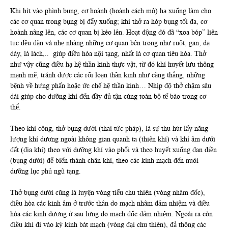
Khi hít vào phình bụng, cơ hoành (hoành cách mô) hạ xuống làm cho
các cơ quan trong bụng bị đẩy xuống; khi thở ra hóp bụng tối đa, cơ
hoành nâng lên, các cơ quan bị kéo lên. Hoạt động đó đã “xoa bóp” liên
tục đều đặn và nhẹ nhàng những cơ quan bên trong như ruột, gan, dạ
dày, lá lách,.. giúp điều hòa nội tạng, nhất là cơ quan tiêu hóa. Thở
như vậy cũng điều hạ hệ thần kinh thực vật, từ đó khí huyết lưu thông
mạnh mẽ, tránh được các rối loạn thần kinh như căng thẳng, những
bệnh về hưng phấn hoặc ức chế hệ thần kinh… Nhịp độ thở chậm sâu
dài giúp cho dưỡng khí đến đầy đủ tận cùng toàn bộ tế bào trong cơ
thể.
Theo khí công, thở bụng dưới (thai tức pháp), là sự thu hút lấy năng
lượng khí dương ngoài không gian quanh ta (thiên khí) và khí âm dưới
đất (địa khí) theo với dưỡng khí vào phổi và theo huyết xuống đan điền
(bụng dưới) để biến thành chân khí, theo các kinh mạch đến nuôi
dưỡng lục phủ ngũ tạng.
Thở bụng dưới cũng là luyện vòng tiểu chu thiên (vòng nhâm đốc),
điều hòa các kinh âm ở trước thân do mạch nhâm đảm nhiệm và điều
hòa các kinh dương ở sau lưng do mạch đốc đảm nhiệm. Ngoài ra còn
điều khí đi vào kỳ kinh bát mạch (vòng đại chu thiên), đả thông các