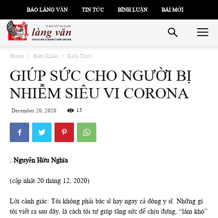
BÁO LÀNG VĂN
TIN TỨC
BÌNH LUẬN
BÀI MỚI
Home
Biên Khảo
Kiến Thức
GIÚP SỨC CHO NGƯỜI BỊ
NHIỄM SIÊU VI CORONA
15
December 20, 2020
. Nguyễn Hữu Nghĩa
(cập nhật 20 tháng 12, 2020)
Lời cảnh giác: Tôi không phải bác sĩ hay ngay cả đông y sĩ. Những gì
tôi viết ra sau đây, là cách tôi tự giúp tăng sức để chịu đựng, “làm khó”