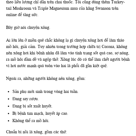
theo liều lượng chỉ dẫn trên chai thuốc. Tôi cũng dùng thêm Turkey-
tail Mushroom và Triple Magnesium mua của hãng Swanson trên
online để tăng sức.
Bây giờ nói chuyện xông.
Ai lớn lên ở miền quê chắc không lạ gì chuyện xông hơi để làm tháo
mồ hôi, giải cảm. Tuy nhiên trong trường hợp chữa trị Corona, không
nên xông hơi khi bệnh nhân đã lâm vào tình trạng sốt quá cao, sợ nóng,
ra mồ hôi dầm dề và ngộp thở. Xông lúc đó có thể làm chết người bệnh
vì hơi nước mạnh quá tuôn vào hai lá phổi đã gần kiệt quệ.
Ngoài ra, những người không nên xông, gồm:
Sản phụ mới sinh trong vòng hai tuần.
Đang say rượu.
Đang bị sốt xuất huyết.
Bị bệnh tim mạch, huyết áp cao.
Không thể ra mồ hôi.
Chuẩn bị nồi lá xông, gồm các thứ: