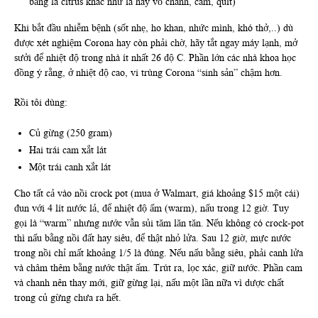
bằng lá citrus khác như lá hay vỏ chanh, cam, quít)
Khi bắt đầu nhiễm bệnh (sốt nhẹ, ho khan, nhức mình, khó thở,..) dù
được xét nghiệm Corona hay còn phải chờ, hãy tắt ngay máy lạnh, mở
sưởi để nhiệt độ trong nhà ít nhất 26 độ C. Phần lớn các nhà khoa học
đồng ý rằng, ở nhiệt độ cao, vi trùng Corona “sinh sản” chậm hơn.
Rồi tôi dùng:
Củ gừng (250 gram)
Hai trái cam xắt lát
Một trái canh xắt lát
Cho tất cả vào nồi crock pot (mua ở Walmart, giá khoảng $15 một cái)
đun với 4 lít nước lả, để nhiệt độ ấm (warm), nấu trong 12 giờ. Tuy
gọi là “warm” nhưng nước vẫn sủi tăm lăn tăn. Nếu không có crock-pot
thì nấu bằng nồi đất hay siêu, để thật nhỏ lửa. Sau 12 giờ, mực nước
trong nồi chỉ mất khoảng 1/5 là đúng. Nếu nấu bằng siêu, phải canh lửa
và châm thêm bằng nước thật ấm. Trút ra, lọc xác, giữ nước. Phần cam
và chanh nên thay mới, giữ gừng lại, nấu một lần nữa vì dược chất
trong củ gừng chưa ra hết.