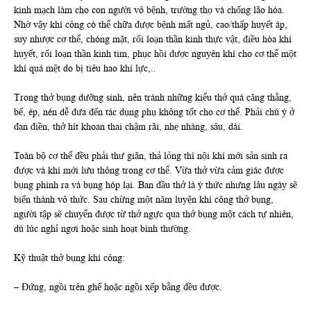
kinh mạch làm cho con người vô bệnh, trường thọ và chống lão hóa.
Nhờ vậy khí công có thể chữa được bệnh mất ngủ, cao/thấp huyết áp,
suy nhược cơ thể, chóng mặt, rối loạn thần kinh thực vật, điều hòa khí
huyết, rối loạn thần kinh tim, phục hồi được nguyên khí cho cơ thể một
khí quá mệt do bị tiêu hao khí lực,..
Trong thở bụng dưỡng sinh, nên tránh những kiểu thở quá căng thẳng,
bế, ép, nén dễ đưa đến tác dụng phụ không tốt cho cơ thể. Phải chú ý ở
đan điền, thở hít khoan thai chậm rãi, nhẹ nhàng, sâu, dài.
Toàn bộ cơ thể đều phải thư giãn, thả lỏng thì nội khí mới sản sinh ra
được và khí mới lưu thông trong cơ thể. Vừa thở vừa cảm giác được
bụng phình ra và bụng hóp lại. Ban đầu thở là ý thức nhưng lâu ngày sẽ
biến thành vô thức. Sau chừng một năm luyện khí công thở bụng,
người tập sẽ chuyển được từ thở ngực qua thở bụng một cách tự nhiên,
dù lúc nghỉ ngơi hoặc sinh hoạt bình thường.
Kỹ thuật thở bụng khí công:
– Đứng, ngồi trên ghế hoặc ngồi xếp bằng đều được.