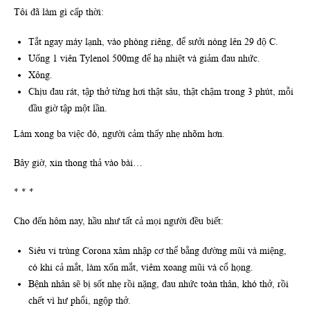
Tôi đã làm gì cấp thời:
Tắt ngay máy lạnh, vào phòng riêng, để sưởi nóng lên 29 độ C.
Uống 1 viên Tylenol 500mg để hạ nhiệt và giảm đau nhức.
Xông.
Chịu đau rát, tập thở từng hơi thật sâu, thật chậm trong 3 phút, mỗi
đầu giờ tập một lần.
Làm xong ba việc đó, người cảm thấy nhẹ nhõm hơn.
Bây giờ, xin thong thả vào bài…
* * *
Cho đến hôm nay, hầu như tất cả mọi người đều biết:
Siêu vi trùng Corona xâm nhập cơ thể bằng đường mũi và miệng,
có khi cả mắt, làm xốn mắt, viêm xoang mũi và cổ họng.
Bệnh nhân sẽ bị sốt nhẹ rồi nặng, đau nhức toàn thân, khó thở, rồi
chết vì hư phổi, ngộp thở.