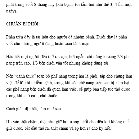
phút trong suốt 8 tháng nay (khi bệnh, tôi tắm hơi như thế 3, 4 lần một
ngày).
CHUẨN BỊ PHỔI:
Phần trên đây là tài liệu cho người đã nhiễm bệnh. Dưới đây là phần
viết cho những người đang hoàn toàn lành mạnh.
Hầu hết mọi người đều thở rất cạn, hơi ngắn, chỉ dùng khoảng 2/3 phế
nang trên cao, 1/3 bên dưới vẫn tốt nhưng không dùng tới.
Nên “đánh thức” toàn bộ phế nang trong hai lá phổi, tập cho chúng làm
việc để lỡ khi nhiễm bệnh, trong khi các phế nang trên cao bị xâm hại,
các phế nang bên dưới đã quen làm việc, sẽ giúp bạn tiếp tục thở được
trong khi chờ cứu, chờ thuốc.
Cách giản dị nhất, làm như sau:
Hít vào thật chậm, thật sâu, giữ hơi trong phổi cho đến khi không thể
giữ được, bắt đầu thở ra, thật chậm và ép hơi ra cho kỳ hết.