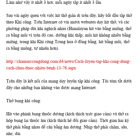
Làm như vậy ít nhất 3 hơi; mỗi ngày tập ít nhất 3 lần.
Sau vài ngày quen với việc hít thở giản dị trên đây, hãy bắt đầu tập thở
theo Khí công. Trên Internet có vài mươi websites dạy hít thở, và các
phương pháp đôi khi nghịch nhau (Himalayan hít vào bằng miệng, thở
ra bằng mũi vì trên độ cao, dưỡng khí thấp, mũi hít không nhiều bằng
miệng; trong khi Khí công Trung hoa ở đồng bằng, hít bằng mũi, thở
ra bằng miệng, tự nhiên hơn).
http://chamsoccongdong.com/d4/news/Cach-luyen-tap-khi-cong-dung-
cach-chua-duoc-nhieu-benh-13-76.aspx
Trên đây là kết nối của mạng dạy luyện tập khí công. Tôi tóm tắt dưới
đây cho những bạn không vào được mạng Internet.
Thở bụng khí công:
Hít vào phình bụng thuộc dương (kích thích trực giao cảm) và thở ra
hóp bụng lại thuộc âm (kích thích hệ đối giao cảm). Thời gian hai kỳ
thở phải bằng nhau để cân bằng âm dương. Nhịp thở phải chậm, sâu,
nhẹ, dài.