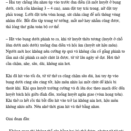
– Hai tay chồng lên nhau úp vào trước đan điền (là một huyệt ở bụng
dưới, cách rốn khoảng 3 – 4 cm), nam đặt tay trái trong, nữ đặt tay
phải trong. Lưỡi đặt trên vòm họng, sát chân răng để nối thông vòng
nhâm đốc. Bắt đầu tập trung tư tưởng, mắt mở hay nhắm cũng được,
thả lỏng thư giãn toàn bộ cơ thể.
– Hít vào bụng dưới phình to ra, khí từ huyệt thừa tương (huyệt ở chỗ
lõm dưới môi dưới) xuống đan điền và hội âm (huyệt sát hậu môn).
Người mới học không nên cưỡng ép quá và không cần cố gắng phình to
lắm mà chỉ phình ra một chút là được, từ từ lâu ngày sẽ đạt. Hơi thở
cần chậm, nhẹ, sâu, dài, không nín hơi.
Khi đã hít vào tối đa, từ từ thở ra cũng chậm sâu dài, hai tay ép vào
bụng dưới càng sâu càng tốt, hậu môn nhíu lại một chút để khỏi bị
thoát khí. Khí qua huyệt trường cường và đi lên dọc theo mạch đốc đến
huyệt bách hội giữa đỉnh đầu, xuống huyệt ngân giao (vòm họng trên).
Khi thở ra hết rồi thì bắt đầu hít vào trở lại không nín hơi, hậu môn
không nhíu nữa. Nên nhớ thời gian hít và thở bằng nhau.
Giai đoạn đầu: