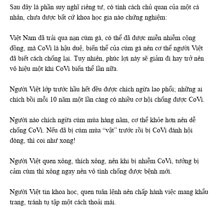
Sau đây là phần suy nghĩ riêng tư, có tính cách chủ quan của một cá
nhân, chưa được bất cứ khoa học gia nào chứng nghiệm:
Việt Nam đã trải qua nạn cúm gà, có thể đã được miễn nhiễm cộng
đồng, mà CoVi là hậu duệ, biến thể của cúm gà nên cơ thể người Việt
đã biết cách chống lại. Tuy nhiên, phúc lợi này sẽ giảm đi hay trở nên
vô hiệu một khi CoVi biến thể lần nữa.
Người Việt lớp trước hầu hết đều được chích ngừa lao phổi; những ai
chích bồi mỗi 10 năm một lần càng có nhiều cơ hội chống được CoVi.
Người nào chích ngừa cúm mùa hàng năm, cơ thể khỏe hơn nên dễ
chống CoVi. Nếu đã bị cúm mùa “vật” trước rồi bị CoVi đánh hội
đòng, thì coi như xong!
Người Việt quen xông, thích xông, nên khi bị nhiễm CoVi, tưởng bị
cảm cúm thì xông ngay nên vô tình chống được bệnh mới.
Người Việt tin khoa học, quen tuân lệnh nên chấp hành việc mang khẩu
trang, tránh tụ tập một cách thoải mái.