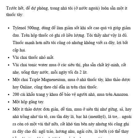
Trước hết, để dự phòng, trong nhà tôi (ở nước ngoài) luôn sẵn một ít
thuốc tây:
Tylenol 500mg, dùng để làm giảm sốt khi sốt cao quá và giúp giảm
đau. Trên hộp thuốc có ghi rõ liều lượng. Tôi thấy như vậy là đủ.
Thuốc mạnh hơn nữa tôi cũng có nhưng không viết ra đây, lợi bất
cập hại.
Vài chai thuốc nhỏ mắt.
Vài chai tonic water mua ở các siêu thị, pha sẵn chất ký-ninh, rất
nhẹ, uống thay nước, mỗi ngày tối đa 2 lít.
Một chai Triple Magnenesium, mua ở nhà thuốc tây, khu thảo dược
hay Online, cũng theo chỉ dẫn in trên chai thuốc.
200 cái khẩu trang y khoa để bảo vệ người nhà, mua trên Amazon.
Một hộp găng tay.
Một ít thảo dược đơn giản, dễ tìm, mua ở siêu thị như gừng, sả, hay
nhà trồng như tía tô, rau tần dày lá, bạc hà (menthyl), lá tre,.. ngoài
ra còn có một vài thứ nữa, rất khó tìm bên này nhưng tôi cũng ghi
ra đây cho đủ: ngũ trảo, hương nhu, ngải cứu, lá bưởi (có thể thay