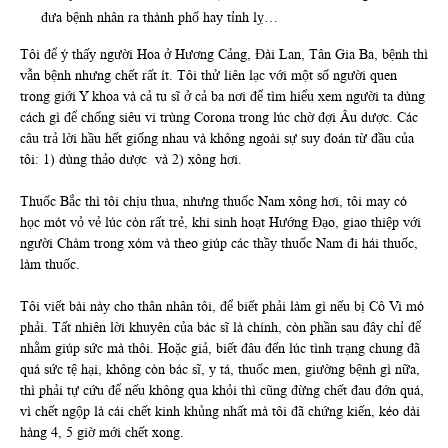
đưa bệnh nhân ra thành phố hay tỉnh lỵ…
Tôi để ý thấy người Hoa ở Hương Cảng, Đài Lan, Tân Gia Ba, bệnh thì
vẫn bệnh nhưng chết rất ít. Tôi thử liên lạc với một số người quen
trong giới Y khoa và cả tu sĩ ở cả ba nơi để tìm hiểu xem người ta dùng
cách gì để chống siêu vi trùng Corona trong lúc chờ đợi Âu dược. Các
câu trả lời hầu hết giống nhau và không ngoài sự suy đoán từ đầu của
tôi: 1) dùng thảo dược và 2) xông hơi.
Thuốc Bắc thì tôi chịu thua, nhưng thuốc Nam xông hơi, tôi may có
học mót vỏ vẻ lúc còn rất trẻ, khi sinh hoạt Hướng Đạo, giao thiệp với
người Chàm trong xóm và theo giúp các thầy thuốc Nam đi hái thuốc,
làm thuốc.
Tôi viết bài này cho thân nhân tôi, để biết phải làm gì nếu bị Cô Vi mó
phải. Tất nhiên lời khuyên của bác sĩ là chính, còn phần sau đây chỉ để
nhằm giúp sức mà thôi. Hoặc giả, biết đâu đến lúc tình trạng chung đã
quá sức tệ hại, không còn bác sĩ, y tá, thuốc men, giường bệnh gì nữa,
thì phải tự cứu để nếu không qua khỏi thì cũng đừng chết đau đớn quá,
vì chết ngộp là cái chết kinh khủng nhất mà tôi đã chứng kiến, kéo dài
hàng 4, 5 giờ mới chết xong.