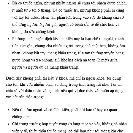
Đã có thuốc ngừa, nhưng nhiều người sẽ chưa tới phiên được chích,
ít nhất từ 3 tới 6 tháng. Đã có thuốc trị, nhưng không phải ai cũng
với tay tới được. Hiện tại, phần lớn trông vào sức đề kháng của cơ
thể từng người. Người già, người có bệnh sẵn sẽ dễ chết hơn vì
không đủ sức chống bệnh.
Phương pháp ngăn dịch lây lan hiện nay là hạn chế ra ngoài, tránh
tiếp xúc gần, chung chạ nhiều người trong chỗ chật hẹp, không ôm
nhau, khong bắt tay, mang khẩu trang, rửa tay thường xuyên bằng
nước nóng và xà-phòng, giữ khoảng cách an toàn (2 mét) giữa
người và người dù đã mang khẩu trang.
Dưới đây không phải tài liệu Y khoa, mà chỉ là ngoại khoa, tôi dùng
cho tôi, khi vừa nhiễm bệnh và đang trong tình trạng rất nhẹ. Tôi chỉ
chia sẻ với thân nhân và bạn bè, nếu quí vị đọc thấy và muốn áp dụng,
xin hết sức thận trọng:
Nếu ở nước ngoài và có điều kiện, phải hỏi bác sĩ hay cơ quan
chống dịch.
Chỉ trong trường hợp tuyệt vọng (ở làng mạc xa xôi, không có nhân
viên y tế, thiếu thốn thuốc men), có thể làm như tôi trong khi chờ