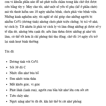
con vi khuẩn phần nào để nó phát triển chậm trong khi chờ đợi được
cứu bằng tây y. May cho tôi, nhờ một số yếu tố phụ (kể ở phần chót)
mà tôi thoát hiểm sau 10 ngày nhiễm bệnh, chưa phải vào bệnh viện.
Những kinh nghiệm này, tôi nghĩ sẽ chỉ giúp cho những người bị
nhiễm CoVi (dương tính) nhưng chưa phát triệu chứng, bị trả về nhà,
tự cách ly. Tất nhiên là phải tự cách ly và làm đúng những gì được sở y
tế dặn dò, nhưng bên cạnh đó, nếu làm thêm được những gì như tôi
làm, có thể tốt hơn là chỉ phòng thủ thụ động, chờ đủ 14 ngày rồi trở
lại sinh hoạt bình thường.
Tôi đã:
Dương tính với CoVi
Sốt 39 độ C
Nhức đầu như búa bổ
Đau nhức toàn thân
Mất khứu giác, vị giác
Phát lãnh (lạnh run), người run bần bật như lên cơn sốt rét
Tiêu chảy nhẹ.
Ngực nặng như bị đá đè, khi hít thở bị rát như phỏng.