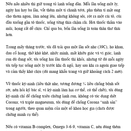
Nếu nấu nhiều thì giữ trong tủ lạnh uống dần. Mỗi lần uống một ly,
ngày hai hay ba lần, vắt thêm một tí chanh tươi, pha thêm tí mật ong
cho thơm ngon, làm nóng lên, nhưng không sôi, rót ra một cái tô, cúi
đầu xuống gần tô thuốc, uống từng thìa chậm rãi. Hơi thuốc thấm vào
mũi, họng rất dễ chịu. Chỉ qua ba, bốn lần uống là toàn thân thư thái
hơn.
Trong mấy tháng trước, tôi đã trải qua một lần sốt nhẹ (39C), ho khan,
đau cổ họng, thở khò khè, nhức mình, mất khứu giác và vị giác, lạnh
run dù đang sốt; tôi uống hai lần thuốc thì khỏi, nhưng từ đó mỗi ngày
tôi tiếp tục uống một ly trước khi đi ngủ, hay sau khi ra ngoài giao tiếp
và cảm thấy khó chịu (dù mang khẩu trang và giữ khoảng cách 2 mét).
Về thuốc ký-ninh (liều thật nhẹ, tương đương ¼ liều chống bệnh sốt
rét, nên hỏi kỹ bác sĩ, vì ký-ninh làm hại cơ thể, có thể chết), tôi dùng
ký-ninh chỉ để chống triệu chứng lạnh run, không có tác dụng diệt
Corona; và triple magnesium, tôi dùng để chống Corona “sinh sản”
trong người, theo quan niệm của một số khoa học gia (chưa được
chứng minh cụ thể).
Nếu có vitamin B-complex, Omega 3-6-9, vitamin C, nên dùng thêm