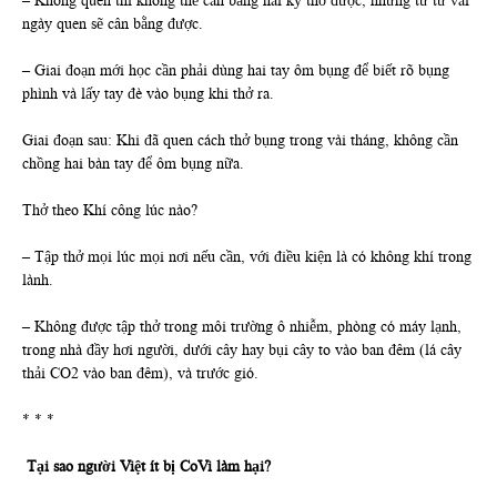
– Không quen thì không thể cân bằng hai kỳ thở được, nhưng từ từ vài
ngày quen sẽ cân bằng được.
– Giai đoạn mới học cần phải dùng hai tay ôm bụng để biết rõ bụng
phình và lấy tay đè vào bụng khi thở ra.
Giai đoạn sau: Khi đã quen cách thở bụng trong vài tháng, không cần
chồng hai bàn tay để ôm bụng nữa.
Thở theo Khí công lúc nào?
– Tập thở mọi lúc mọi nơi nếu cần, với điều kiện là có không khí trong
lành.
– Không được tập thở trong môi trường ô nhiễm, phòng có máy lạnh,
trong nhà đầy hơi người, dưới cây hay bụi cây to vào ban đêm (lá cây
thải CO2 vào ban đêm), và trước gió.
* * *
Tại sao người Việt ít bị CoVi làm hại?