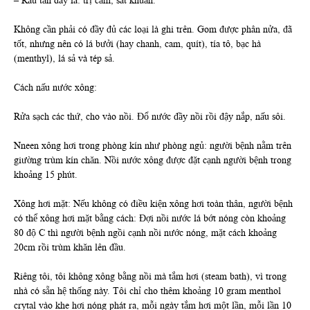
– Rau tần dày lá: trị cảm, sát khuẩn.
Không cần phải có đầy đủ các loại là ghi trên. Gom được phân nửa, đã
tốt, nhưng nên có lá bưởi (hay chanh, cam, quít), tía tô, bạc hà
(menthyl), lá sả và tép sả.
Cách nấu nước xông:
Rửa sạch các thứ, cho vào nồi. Đổ nước đầy nồi rồi đậy nắp, nấu sôi.
Nneen xông hơi trong phòng kín như phòng ngủ: người bệnh nằm trên
giường trùm kín chăn. Nồi nước xông được đặt cạnh người bệnh trong
khoảng 15 phút.
Xông hơi mặt: Nếu không có điều kiện xông hơi toàn thân, người bệnh
có thể xông hơi mặt bằng cách: Đợi nồi nước lá bớt nóng còn khoảng
80 độ C thì người bệnh ngồi cạnh nồi nước nóng, mặt cách khoảng
20cm rồi trùm khăn lên đầu.
Riêng tôi, tôi không xông bằng nồi mà tắm hơi (steam bath), vì trong
nhà có sẵn hệ thống này. Tôi chỉ cho thêm khoảng 10 gram menthol
crytal vào khe hơi nóng phát ra, mỗi ngày tắm hơi một lần, mỗi lần 10