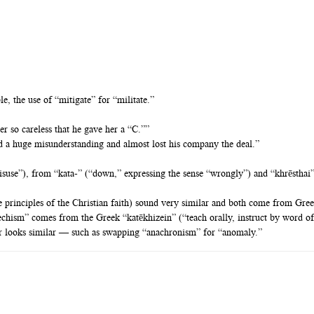
e, the use of “mitigate” for “militate.”
er so careless that he gave her a “C.””
d a huge misunderstanding and almost lost his company the deal.”
suse”), from “kata-” (“down,” expressing the sense “wrongly”) and “khrēsthai”
principles of the Christian faith) sound very similar and both come from Greek
chism” comes from the Greek “katēkhizein” (“teach orally, instruct by word of 
or looks similar — such as swapping “anachronism” for “anomaly.”