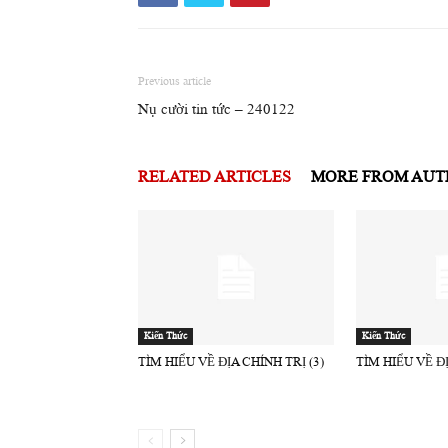
Previous article
Nụ cười tin tức – 240122
RELATED ARTICLES
MORE FROM AU
Kiến Thức
Kiến Thức
TÌM HIỂU VỀ ĐỊA CHÍNH TRỊ (3)
TÌM HIỂU VỀ ĐỊ