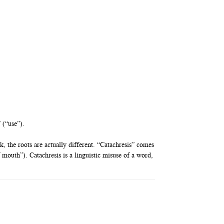
 (“use”).
, the roots are actually different. “Catachresis” comes
mouth”). Catachresis is a linguistic misuse of a word,