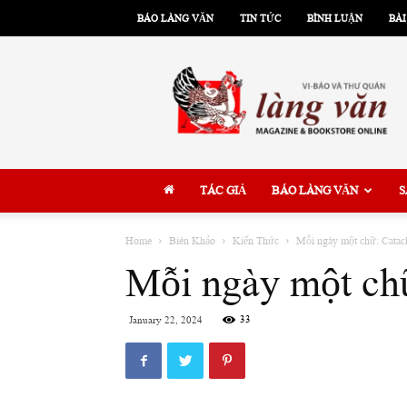
BÁO LÀNG VĂN
TIN TỨC
BÌNH LUẬN
BÀI
Làng
Văn
TÁC GIẢ
BÁO LÀNG VĂN
S
Home
Biên Khảo
Kiến Thức
Mỗi ngày một chữ: Catac
Mỗi ngày một chữ
33
January 22, 2024