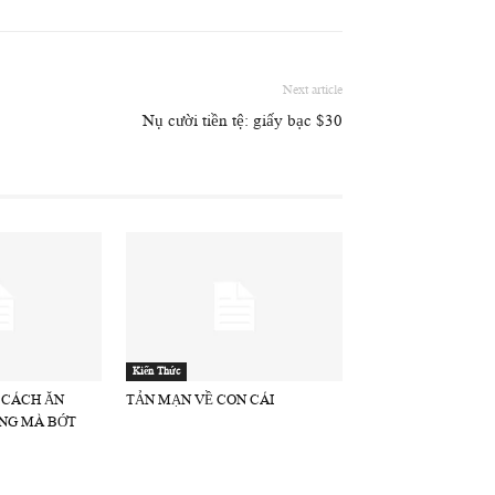
Next article
Nụ cười tiền tệ: giấy bạc $30
Kiến Thức
 CÁCH ĂN
TẢN MẠN VỀ CON CÁI
NG MÀ BỚT