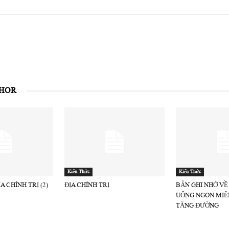
THOR
Kiến Thức
Kiến Thức
A CHÍNH TRỊ (2)
ĐỊA CHÍNH TRỊ
BẢN GHI NHỚ VỀ
UỐNG NGON MIỆ
TĂNG ĐƯỜNG