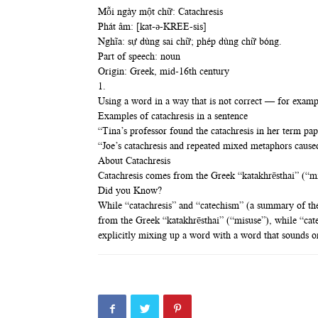
Mỗi ngày một chữ: Catachresis
Phát âm: [kat-ə-KREE-sis]
Nghĩa: sự dùng sai chữ; phép dùng chữ bóng.
Part of speech: noun
Origin: Greek, mid-16th century
1.
Using a word in a way that is not correct — for exampl
Examples of catachresis in a sentence
“Tina’s professor found the catachresis in her term pap
“Joe’s catachresis and repeated mixed metaphors cause
About Catachresis
Catachresis comes from the Greek “katakhrēsthai” (“mi
Did you Know?
While “catachresis” and “catechism” (a summary of the 
from the Greek “katakhrēsthai” (“misuse”), while “cate
explicitly mixing up a word with a word that sounds 