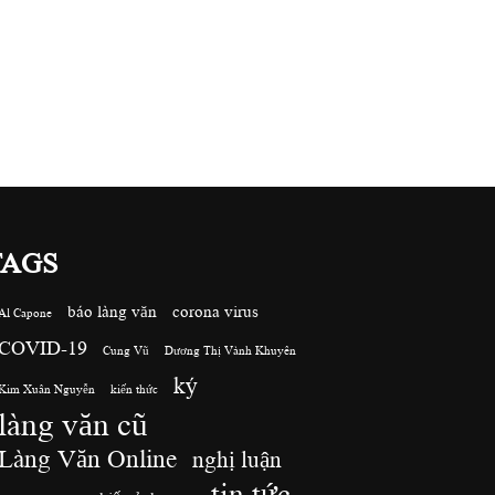
TAGS
báo làng văn
corona virus
Al Capone
COVID-19
Cung Vũ
Dương Thị Vành Khuyên
ký
Kim Xuân Nguyễn
kiến thức
làng văn cũ
Làng Văn Online
nghị luận
tin tức