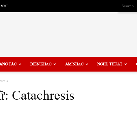
 MỚI
ÁNG TÁC
BIÊN KHẢO
ÂM NHẠC
NGHỆ THUẬT
hresis
: Catachresis