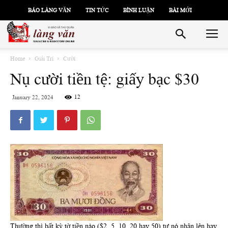
BÁO LÀNG VĂN
TIN TỨC
BÌNH LUẬN
BÀI MỚI
Home
Giải Trí
Cười
Nụ cười tiền tệ: giấy bạc $30
12
January 22, 2024
Thường thì bất kỳ tờ tiền nào ($2, 5, 10, 20 hay 50) tự nó nhân lên hay