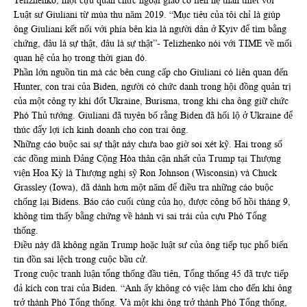
Telizhenko, một cựu quan chức ngoại giao có liên hệ thân thiết với
Luật sư Giuliani từ mùa thu năm 2019. “Mục tiêu của tôi chỉ là giúp
ông Giuliani kết nối với phía bên kìa là người dân ở Kyiv để tìm bằng
chứng, đâu là sự thật, đâu là sự thật”- Telizhenko nói với TIME về mối
quan hệ của họ trong thời gian đó.
Phần lớn nguồn tin mà các bên cung cấp cho Giuliani có liên quan đến
Hunter, con trai của Biden, người có chức danh trong hội đồng quản trị
của một công ty khí đốt Ukraine, Burisma, trong khi cha ông giữ chức
Phó Thủ tướng. Giuliani đã tuyên bố rằng Biden đã hối lộ ở Ukraine để
thúc đẩy lợi ích kinh doanh cho con trai ông.
Những cáo buộc sai sự thật này chưa bao giờ soi xét kỹ. Hai trong số
các đồng minh Đảng Cộng Hòa thân cận nhất của Trump tại Thượng
viện Hoa Kỳ là Thượng nghị sỹ Ron Johnson (Wisconsin) và Chuck
Grassley (Iowa), đã dành hơn một năm để điều tra những cáo buộc
chống lại Bidens. Báo cáo cuối cùng của họ, được công bố hồi tháng 9,
không tìm thấy bằng chứng về hành vi sai trái của cựu Phó Tổng
thống.
Điều này đã không ngăn Trump hoặc luật sư của ông tiếp tục phổ biến
tin đồn sai lệch trong cuộc bầu cử.
Trong cuộc tranh luận tổng thống đầu tiên, Tổng thống 45 đã trực tiếp
đả kích con trai của Biden. “Anh ấy không có việc làm cho đến khi ông
trở thành Phó Tổng thống. Và một khi ông trở thành Phó Tổng thống,