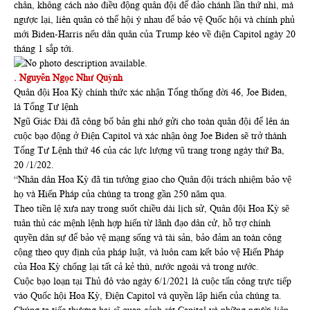
chân, không cách nào điều động quân đội để đảo chánh lần thứ nhì, mà
ngược lại, liên quân có thể hội ý nhau để bảo vệ Quốc hội và chính phủ
mới Biden-Harris nếu dân quân của Trump kéo về điện Capitol ngày 20
tháng 1 sắp tới.
. Nguyễn Ngọc Như Quỳnh
Quân đội Hoa Kỳ chính thức xác nhận Tổng thống đời 46, Joe Biden,
là Tổng Tư lệnh
Ngũ Giác Đài đã công bố bản ghi nhớ gửi cho toàn quân đội để lên án
cuộc bạo động ở Điện Capitol và xác nhận ông Joe Biden sẽ trở thành
Tổng Tư Lệnh thứ 46 của các lực lượng vũ trang trong ngày thứ Ba,
20 /1/202.
“Nhân dân Hoa Kỳ đã tin tưởng giao cho Quân đội trách nhiệm bảo vệ
họ và Hiến Pháp của chúng ta trong gần 250 năm qua.
Theo tiền lệ xưa nay trong suốt chiều dài lịch sử, Quân đội Hoa Kỳ sẽ
tuân thủ các mệnh lệnh hợp hiến từ lãnh đạo dân cử, hỗ trợ chính
quyền dân sự để bảo vệ mạng sống và tài sản, bảo đảm an toàn công
cộng theo quy định của pháp luật, và luôn cam kết bảo vệ Hiến Pháp
của Hoa Kỳ chống lại tất cả kẻ thù, nước ngoài và trong nước.
Cuộc bạo loạn tại Thủ đô vào ngày 6/1/2021 là cuộc tấn công trực tiếp
vào Quốc hội Hoa Kỳ, Điện Capitol và quyền lập hiến của chúng ta.