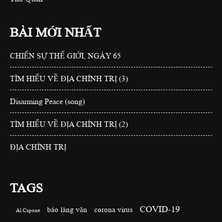
BÀI MỚI NHẤT
CHIẾN SỰ THẾ GIỚI, NGÀY 65
TÌM HIỂU VỀ ĐỊA CHÍNH TRỊ (3)
Disarming Peace (song)
TÌM HIỂU VỀ ĐỊA CHÍNH TRỊ (2)
ĐỊA CHÍNH TRỊ
TAGS
COVID-19
báo làng văn
corona virus
Al Capone