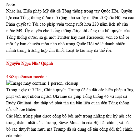
Note.
Nhắc lại, Hiến pháp Mỹ đặt để Tổng thống trong tay Quốc Hội. Quyền
lực của Tổng thống được mở rộng nhờ sự ủy nhiệm từ Quốc Hội và các
Phán quyết từ Tối cao pháp viện trong suốt hơn 230 năm lịch sử của
nước Mỹ. Ủy quyền cho Tổng thống được thì cũng thu hồi quyền của
Tổng thống được, sá gì một Twitter hay một Facebook, vốn có thể bị
một ủy ban chuyên môn nho nhỏ trong Quốc Hội xé lẻ thành nhiều
mảnh trong trường hợp cần thiết. Luật lệ lâu nay đã thế rồi.
_______________________________________
Nguyễn Ngọc Như Quỳnh
4StSrpo9onsormoedc
·
Trong ngày thứ Hai, Chính quyền Trump đã áp đặt các biện pháp trừng
phạt với một nhóm người Ukraine đã giúp Tổng thống 45 và luật sư
Rudy Giuliani, thu thập và phát tán tin bẩn liên quan đến Tổng thống
đắc cử Joe Biden.
Các lệnh trừng phạt được công bố bởi một trong những thư ký nội các
trung thành nhất của Trump, Steve Mnuchin của Bộ Tài chính, và bác
bỏ các thuyết âm mưu mà Trump đã sử dụng để tấn công đối thủ chính
của mình.