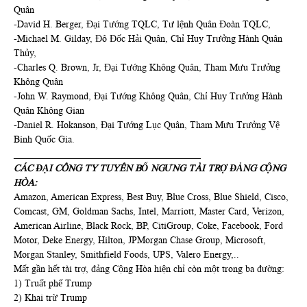
Quân
-David H. Berger, Đại Tướng TQLC, Tư lệnh Quân Đoàn TQLC,
-Michael M. Gilday, Đô Đốc Hải Quân, Chỉ Huy Trưởng Hành Quân
Thủy,
-Charles Q. Brown, Jr, Đại Tướng Không Quân, Tham Mưu Trưởng
Không Quân
-John W. Raymond, Đại Tướng Không Quân, Chỉ Huy Trưởng Hành
Quân Không Gian
-Daniel R. Hokanson, Đại Tướng Lục Quân, Tham Mưu Trưởng Vệ
Binh Quốc Gia.
_______________________________________
CÁC ĐẠI CÔNG TY TUYÊN BỐ NGƯNG TÀI TRỢ ĐẢNG CỘNG
HÒA:
Amazon, American Express, Best Buy, Blue Cross, Blue Shield, Cisco,
Comcast, GM, Goldman Sachs, Intel, Marriott, Master Card, Verizon,
American Airline, Black Rock, BP, CitiGroup, Coke, Facebook, Ford
Motor, Deke Energy, Hilton, JPMorgan Chase Group, Microsoft,
Morgan Stanley, Smithfield Foods, UPS, Valero Energy,..
Mất gần hết tài trợ, đảng Cộng Hòa hiện chỉ còn một trong ba đường:
1) Truất phế Trump
2) Khai trừ Trump