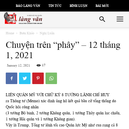
BÁO LÀNG VĂN
TIN TỨC
BÌNH LUẬN
BÀI MỚI
Home
Biên Khảo
Nghị Luận
Chuyện trên “phây” – 12 tháng
1, 2021
17
January 12, 2021
LIÊN QUÂN MỸ VỚI CHỮ KÝ 8 TƯỚNG LÃNH CHỈ HUY
ra Thông tư (Memo) xác định ủng hộ kết quả bầu cử tổng thống do
Quốc hội công nhận
(3 tướng Bộ binh, 2 tướng Không quân, 1 tướng Thủy quân lục chiến,
1 tướng Hải quân và 1 tướng Không gian).
Vậy là Trump, Tổng tư lệnh tối cao Quân lực Mỹ như cua rụng cả 8