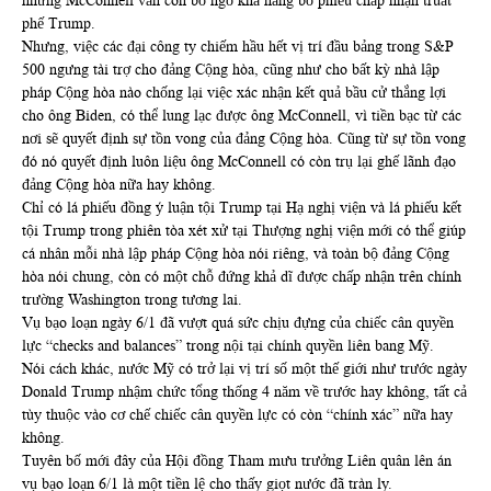
nhưng McConnell vẫn còn bỏ ngỏ khả năng bỏ phiếu chấp nhận truất
phế Trump.
Nhưng, việc các đại công ty chiếm hầu hết vị trí đầu bảng trong S&P
500 ngưng tài trợ cho đảng Cộng hòa, cũng như cho bất kỳ nhà lập
pháp Cộng hòa nào chống lại việc xác nhận kết quả bầu cử thắng lợi
cho ông Biden, có thể lung lạc được ông McConnell, vì tiền bạc từ các
nơi sẽ quyết định sự tồn vong của đảng Cộng hòa. Cũng từ sự tồn vong
đó nó quyết định luôn liệu ông McConnell có còn trụ lại ghế lãnh đạo
đảng Cộng hòa nữa hay không.
Chỉ có lá phiếu đồng ý luận tội Trump tại Hạ nghị viện và lá phiếu kết
tội Trump trong phiên tòa xét xử tại Thượng nghị viện mới có thể giúp
cá nhân mỗi nhà lập pháp Cộng hòa nói riêng, và toàn bộ đảng Cộng
hòa nói chung, còn có một chỗ đứng khả dĩ được chấp nhận trên chính
trường Washington trong tương lai.
Vụ bạo loạn ngày 6/1 đã vượt quá sức chịu đựng của chiếc cân quyền
lực “checks and balances” trong nội tại chính quyền liên bang Mỹ.
Nói cách khác, nước Mỹ có trở lại vị trí số một thế giới như trước ngày
Donald Trump nhậm chức tổng thống 4 năm về trước hay không, tất cả
tùy thuộc vào cơ chế chiếc cân quyền lực có còn “chính xác” nữa hay
không.
Tuyên bố mới đây của Hội đồng Tham mưu trưởng Liên quân lên án
vụ bạo loạn 6/1 là một tiền lệ cho thấy giọt nước đã tràn ly.