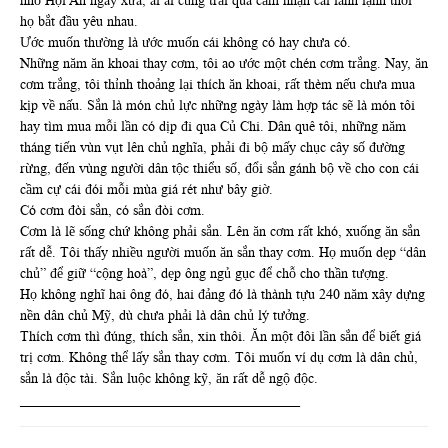
nhỏ Hội An ngày xưa, ai ai cũng trải qua cảm nhận cái lành lạnh thời
họ bắt đầu yêu nhau.
Ước muốn thường là ước muốn cái không có hay chưa có.
Những năm ăn khoai thay cơm, tôi ao ước một chén cơm trắng. Nay, ăn
cơm trắng, tôi thỉnh thoảng lại thích ăn khoai, rất thèm nếu chưa mua
kịp về nấu. Sắn là món chủ lực những ngày làm hợp tác sẽ là món tôi
hay tìm mua mỗi lần có dịp đi qua Củ Chi. Dân quê tôi, những năm
tháng tiến vùn vụt lên chủ nghĩa, phải đi bộ mấy chục cây số đường
rừng, đến vùng người dân tộc thiểu số, đổi sắn gánh bộ về cho con cái
cầm cự cái đói mỗi mùa giá rét như bây giờ.
Có cơm đòi sắn, có sắn đòi cơm.
Cơm là lẽ sống chứ không phải sắn. Lên ăn cơm rất khó, xuống ăn sắn
rất dễ. Tôi thấy nhiều người muốn ăn sắn thay cơm. Họ muốn dẹp “dân
chủ” để giữ “cộng hoà”, dẹp ông ngủ gục để chỗ cho thần tượng.
Họ không nghĩ hai ông đó, hai đảng đó là thành tựu 240 năm xây dựng
nền dân chủ Mỹ, dù chưa phải là dân chủ lý tưởng.
Thích cơm thì đúng, thích sắn, xin thôi. Ăn một đôi lần sắn để biết giá
trị cơm. Không thể lấy sắn thay cơm. Tôi muốn ví dụ cơm là dân chủ,
sắn là độc tài. Sắn luộc không kỹ, ăn rất dễ ngộ độc.
________________________________________