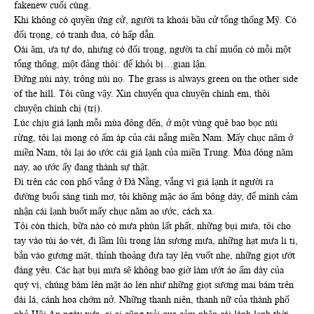
fakenew cuối cùng.
Khi không có quyền ứng cử, người ta khoái bầu cử tổng thống Mỹ. Có
đối trọng, có tranh đua, có hấp dẫn.
Oái ăm, ưa tự do, nhưng có đối trọng, người ta chỉ muốn có mỗi một
tổng thống, một đảng thôi: để khỏi bị…gian lận.
Đứng núi này, trông núi nọ. The grass is always green on the other side
of the hill. Tôi cũng vậy. Xin chuyển qua chuyện chính em, thôi
chuyện chính chị (trị).
Lúc chịu giá lạnh mỗi mùa đông đến, ở một vùng quê bao bọc núi
rừng, tôi lại mong có ấm áp của cái nắng miền Nam. Mấy chục năm ở
miền Nam, tôi lại áo ước cái giá lạnh của miền Trung. Mùa đông năm
nay, ao ước ấy đang thành sự thật.
Đi trên các con phố vắng ở Đà Nẵng, vắng vì giá lạnh ít người ra
đường buổi sáng tinh mơ, tôi không mặc áo ấm bông dày, để mình cảm
nhận cái lạnh buốt mấy chục năm ao ước, cách xa.
Tôi còn thích, bữa nào có mưa phùn lất phất, những bụi mưa, tôi cho
tay vào túi áo vét, đi lầm lũi trong làn sương mưa, những hạt mưa li ti,
bắn vào gương mặt, thỉnh thoảng đưa tay lên vuốt nhẹ, những giọt ướt
đáng yêu. Các hạt bụi mưa sẽ không bao giờ làm ướt áo ấm dày của
quý vị, chúng bám lên mặt áo len như những giọt sương mai bám trên
đài lá, cánh hoa chớm nở. Những thanh niên, thanh nữ của thành phố