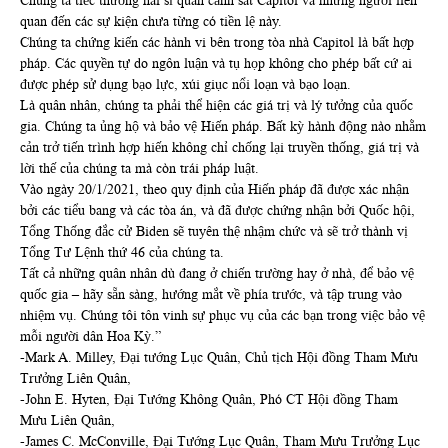
Chúng ta tiếc thương hai sĩ quan cảnh sát Capitol và những người liên
quan đến các sự kiện chưa từng có tiền lệ này.
Chúng ta chứng kiến các hành vi bên trong tòa nhà Capitol là bất hợp
pháp. Các quyền tự do ngôn luận và tụ họp không cho phép bất cứ ai
được phép sử dụng bạo lực, xúi giục nổi loạn và bạo loạn.
Là quân nhân, chúng ta phải thể hiện các giá trị và lý tưởng của quốc
gia. Chúng ta ủng hộ và bảo vệ Hiến pháp. Bất kỳ hành động nào nhằm
cản trở tiến trình hợp hiến không chỉ chống lại truyền thống, giá trị và
lời thế của chúng ta mà còn trái pháp luật.
Vào ngày 20/1/2021, theo quy định của Hiến pháp đã được xác nhận
bởi các tiểu bang và các tòa án, và đã được chứng nhận bởi Quốc hội,
Tổng Thống đắc cử Biden sẽ tuyên thệ nhậm chức và sẽ trở thành vị
Tổng Tư Lệnh thứ 46 của chúng ta.
Tất cả những quân nhân dù đang ở chiến trường hay ở nhà, để bảo vệ
quốc gia – hãy sẵn sàng, hướng mắt về phía trước, và tập trung vào
nhiệm vụ. Chúng tôi tôn vinh sự phục vụ của các bạn trong việc bảo vệ
mỗi người dân Hoa Kỳ.”
-Mark A. Milley, Đại tướng Lục Quân, Chủ tịch Hội đồng Tham Mưu
Trưởng Liên Quân,
-John E. Hyten, Đại Tướng Không Quân, Phó CT Hội đồng Tham
Mưu Liên Quân,
-James C. McConville, Đại Tướng Lục Quân, Tham Mưu Trưởng Lục