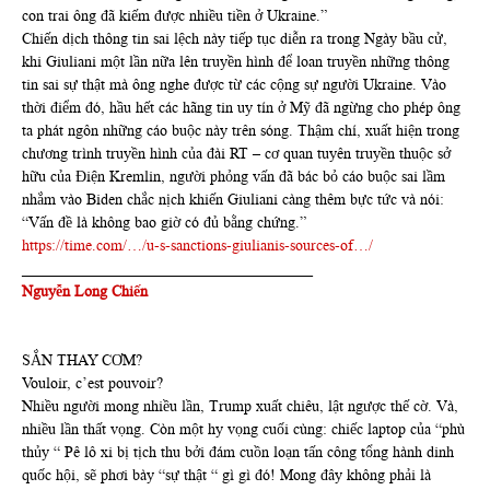
con trai ông đã kiếm được nhiều tiền ở Ukraine.”
Chiến dịch thông tin sai lệch này tiếp tục diễn ra trong Ngày bầu cử,
khi Giuliani một lần nữa lên truyền hình để loan truyền những thông
tin sai sự thật mà ông nghe được từ các cộng sự người Ukraine. Vào
thời điểm đó, hầu hết các hãng tin uy tín ở Mỹ đã ngừng cho phép ông
ta phát ngôn những cáo buộc này trên sóng. Thậm chí, xuất hiện trong
chương trình truyền hình của đài RT – cơ quan tuyên truyền thuộc sở
hữu của Điện Kremlin, người phỏng vấn đã bác bỏ cáo buộc sai lầm
nhắm vào Biden chắc nịch khiến Giuliani càng thêm bực tức và nói:
“Vấn đề là không bao giờ có đủ bằng chứng.”
https://time.com/…/u-s-sanctions-giulianis-sources-of…/
______________________________________
Nguyễn Long Chiến
SẮN THAY CƠM?
Vouloir, c’est pouvoir?
Nhiều người mong nhiều lần, Trump xuất chiêu, lật ngược thế cờ. Và,
nhiều lần thất vọng. Còn một hy vọng cuối cùng: chiếc laptop của “phù
thủy “ Pê lô xi bị tịch thu bởi đám cuồn loạn tấn công tổng hành dinh
quốc hội, sẽ phơi bày “sự thật “ gì gì đó! Mong đây không phải là