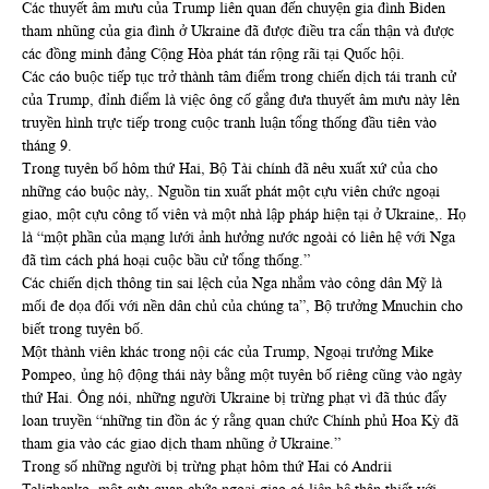
Các thuyết âm mưu của Trump liên quan đến chuyện gia đình Biden
tham nhũng của gia đình ở Ukraine đã được điều tra cẩn thận và được
các đồng minh đảng Cộng Hòa phát tán rộng rãi tại Quốc hội.
Các cáo buộc tiếp tục trở thành tâm điểm trong chiến dịch tái tranh cử
của Trump, đỉnh điểm là việc ông cố gắng đưa thuyết âm mưu này lên
truyền hình trực tiếp trong cuộc tranh luận tổng thống đầu tiên vào
tháng 9.
Trong tuyên bố hôm thứ Hai, Bộ Tài chính đã nêu xuất xứ của cho
những cáo buộc này,. Nguồn tin xuất phát một cựu viên chức ngoại
giao, một cựu công tố viên và một nhà lập pháp hiện tại ở Ukraine,. Họ
là “một phần của mạng lưới ảnh hưởng nước ngoài có liên hệ với Nga
đã tìm cách phá hoại cuộc bầu cử tổng thống.”
Các chiến dịch thông tin sai lệch của Nga nhắm vào công dân Mỹ là
mối đe dọa đối với nền dân chủ của chúng ta”, Bộ trưởng Mnuchin cho
biết trong tuyên bố.
Một thành viên khác trong nội các của Trump, Ngoại trưởng Mike
Pompeo, ủng hộ động thái này bằng một tuyên bố riêng cũng vào ngày
thứ Hai. Ông nói, những người Ukraine bị trừng phạt vì đã thúc đẩy
loan truyền “những tin đồn ác ý rằng quan chức Chính phủ Hoa Kỳ đã
tham gia vào các giao dịch tham nhũng ở Ukraine.”
Trong số những người bị trừng phạt hôm thứ Hai có Andrii