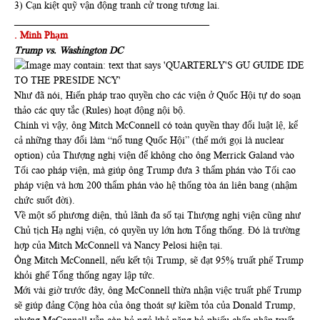
3) Cạn kiệt quỹ vận động tranh cử trong tương lai.
_______________________________________
. Minh Phạm
Trump vs. Washington DC
Như đã nói, Hiến pháp trao quyền cho các viện ở Quốc Hội tự do soạn
thảo các quy tắc (Rules) hoạt động nội bộ.
Chính vì vậy, ông Mitch McConnell có toàn quyền thay đổi luật lệ, kể
cả những thay đổi làm “nổ tung Quốc Hội” (thế mới gọi là nuclear
option) của Thượng nghị viện để không cho ông Merrick Galand vào
Tối cao pháp viện, mà giúp ông Trump đưa 3 thẩm phán vào Tối cao
pháp viện và hơn 200 thẩm phán vào hệ thống tòa án liên bang (nhậm
chức suốt đời).
Về một số phương diện, thủ lãnh đa số tại Thượng nghị viện cũng như
Chủ tịch Hạ nghị viện, có quyền uy lớn hơn Tổng thống. Đó là trường
hợp của Mitch McConnell và Nancy Pelosi hiện tại.
Ông Mitch McConnell, nếu kết tội Trump, sẽ đạt 95% truất phế Trump
khỏi ghế Tổng thống ngay lập tức.
Mới vài giờ trước đây, ông McConnell thừa nhận việc truất phế Trump
sẽ giúp đảng Cộng hòa của ông thoát sự kiềm tỏa của Donald Trump,