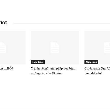
THOR
Nghị Luận
Nghị Luận
 LÀ …BỔ?
Ý kiến về một giải pháp hòa bình
Chiến tranh Nga-Uk
trường cửu cho Ukraine
thúc thế nào?