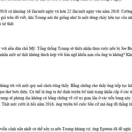
018 có khoảng 16 lần/một ngày và hơn 22 lần/một ngày vào năm 2019. Cường đ
 giả trên đã viết, khi Trump nói thì giống như là một dòng chảy liên tục của n
 sự thật.
ối với nền dân chủ Mỹ: Tổng thống Trump sẽ thừa nhận thua cuộc nếu bị Joe B
 nhận một sự thật không thích hợp với bản ngã khốn nạn của ông ta không? Khi 
 tháng tới với một quy mô chưa từng thấy. Bằng chứng cho thấy ông tiếp tục hă
 thư bưu điện. Có thể là ông ta dự định tuyên bố tình trạng khẩn cấp ở các ti
ump sẽ phóng đại không có bằng chứng về cử tri gian lận ở các tiểu bang này. 
. Thật nực cười là hồi năm 2016, ông tuyên bố cuộc bầu cử mà ông đã thắng là 
c viễn cảnh xấu nhất có thể xảy ra nếu Trump kháng cự, ông Epstein đã đề ngh