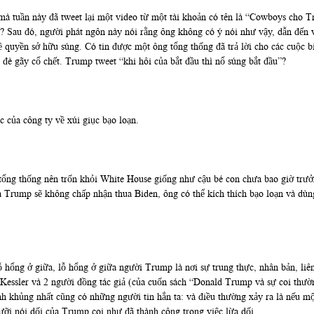
mà tuần này đã tweet lại một video từ một tài khoản có tên là “Cowboys cho 
”? Sau đó, người phát ngôn này nói rằng ông không có ý nói như vậy, dẫn đến 
quyền sở hữu súng. Có tin được một ông tổng thống đã trả lời cho các cuộc bi
đè gãy cổ chết. Trump tweet “khi hôi của bắt đầu thì nổ súng bắt đầu”?
 của công ty về xúi giục bạo loạn.
 tổng thống nên trốn khỏi White House giống như cậu bé con chưa bao giờ trư
 Trump sẽ không chấp nhận thua Biden, ông có thể kích thích bạo loạn và dùng 
 hổng ở giữa, lỗ hổng ở giữa người Trump là nơi sự trung thực, nhân bản, li
n Kessler và 2 người đồng tác giả (của cuốn sách “Donald Trump và sự coi thườn
inh khủng nhất cũng có những người tin hắn ta: và điều thường xảy ra là nếu mộ
ưỡi nói dối của Trump coi như đã thành công trong việc lừa dối.