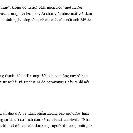
Trump”, trong đó người phát ngôn nói “một người
việc Trump nói leo lẻo vừa chối vừa nheo mắt với đám
ểu tình ngày càng tăng về cái chết của một anh Mỹ da
ởng thành thành đàn ông. Và cơn ác mộng này sẽ qua
sự sợ hãi và sự chia rẽ do coronavirus gây ra để nới
êm sỉ, đạo đức và nhân phẩm không bao giờ được hình
g sự thật”) đã trích dẫn lời của Jonathan Swift: “Nhà
t lời nói dối chỉ cần được mọi người tin trong một giờ