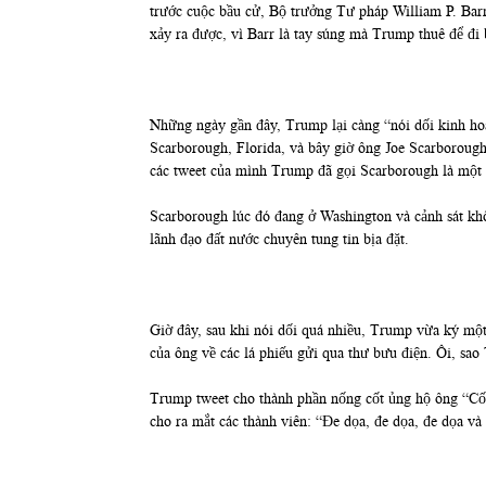
trước cuộc bầu cử, Bộ trưởng Tư pháp William P. Barr
xảy ra được, vì Barr là tay súng mà Trump thuê để đi 
Những ngày gần đây, Trump lại càng “nói dối kinh hoà
Scarborough, Florida, và bây giờ ông Joe Scarboroug
các tweet của mình Trump đã gọi Scarborough là một kẻ
Scarborough lúc đó đang ở Washington và cảnh sát kh
lãnh đạo đất nước chuyên tung tin bịa đặt.
Giờ đây, sau khi nói dối quá nhiều, Trump vừa ký một 
của ông về các lá phiếu gửi qua thư bưu điện. Ôi, sao
Trump tweet cho thành phần nống cốt ủng hộ ông “Cố 
cho ra mắt các thành viên: “Đe dọa, đe dọa, đe dọa và l