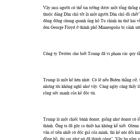
Vậy mọi người có thể tin tưởng được một tổng thống 
thuộc đảng Dân chủ tốt là một người Dân chủ đã chết
đông đứng chung quanh ủng hộ Tu chính án thứ hai về 
đen George Floyd ở thành phố Minneapolis bị cảnh sát 
Công ty Twitter cho biết Trump đã vi phạm các quy tắc
Trump là một kẻ hèn nhát. Có lẽ nếu Biden thắng cử,
nhưng tôi không nghĩ như vậy. Càng ngày càng thấy là
rộng sức mạnh của kẻ độc tài.
Trump là một chiếc bánh donut, giống như donut có lỗ
thành. Ông ta đã gây ra thiệt hại không kể xiết. Glen
văn rẻ tiền nhất có độc giả của mình, thì kẻ nói dối k
đồng hồ, thì coi như nó đã thành công”. Vậy ba năm r