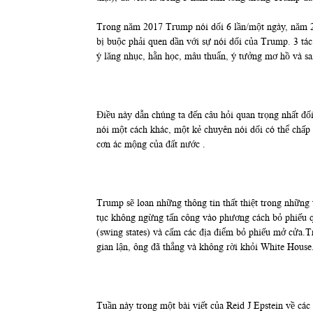
Trong năm 2017 Trump nói dối 6 lần/một ngày, năm 2
bị buộc phải quen dần với sự nói dối của Trump. 3 tác
ý lăng nhục, hằn học, mâu thuẩn, ý tưởng mơ hồ và sai
Điều này dẫn chúng ta đến câu hỏi quan trọng nhất đ
nói một cách khác, một kẻ chuyên nói dối có thể chấp
cơn ác mộng của đất nước .
Trump sẽ loan những thông tin thất thiệt trong những
tục không ngừng tấn công vào phương cách bỏ phiếu qua
(swing states) và cấm các địa điểm bỏ phiếu mở cửa.Tr
gian lận, ông đã thắng và không rời khỏi White House
Tuần này trong một bài viết của Reid J Epstein về cá