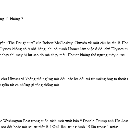
áng 11 không ?
huyện “The Doughnuts” của Robert McCloskey. Chuyện về một cậu bé tên là Hom
Ulysses không có ở nhà hàng, chỉ có mình Homer làm việc ở đó, chú Ulysses 
 chạy thì máy bị hư sao đó mà chạy mãi, Homer không thể ngưng máy được.
ú Ulysses vì không thể ngừng nói dối, các lời dối trá từ miệng ông ta thoát
 giữa tất cả những gì tổng thống nói.
he Washington Post trong cuốn sách mới xuất bản “ Donald Trump anh His Ass
nói dối hoặc nói sai sự thật là 16241 lần, trung bình 15 lần trong 1 ngày.