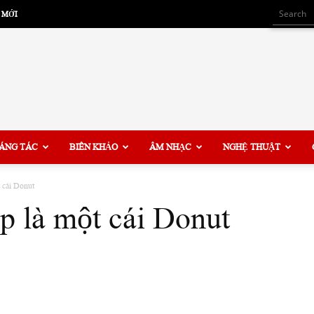
 MỚI
ÁNG TÁC
BIÊN KHẢO
ÂM NHẠC
NGHỆ THUẬT
 cái Donut
 là một cái Donut