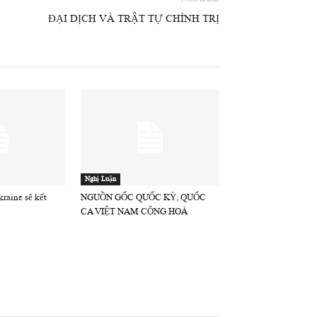
ĐẠI DỊCH VÀ TRẬT TỰ CHÍNH TRỊ
Nghị Luận
raine sẽ kết
NGUỒN GỐC QUỐC KỲ, QUỐC
CA VIỆT NAM CỘNG HOÀ