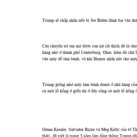
Trump sẽ chấp nhận nếu bị Joe Biden đánh bại vào th
Câu chuyện trẻ em mà được con nít rất thích đó là c
hàng nhỏ ở thành phố Centerburg, Ohio, hôm đó chú 
vào máy để làm bánh, và khi Homer nhấn nút cho máy
Trump giống như máy làm bánh donut ở nhà hàng của ch
có một lỗ hổng ở giữa thì ở đây cũng có một lỗ hổng ở
Glenn Kessler, Salvador Rizzo và Meg Kelly của tờ T
thật), đã viết là trong 3 năm làm tổng thống Trump đã 