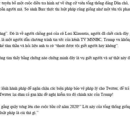
 tuyên bố một cuộc điều tra hình sự về ứng cử viên tổng thống đảng Dân chủ,
bắn người mà. So sánh Barr thực thi luật pháp cũng giống như một tên tội phạ
ng”. Đó là về người chồng goá của cô Lori Klausutis, người đã chết cách đây
h là một người dẫn chương trình tin tức của kênh TV MSNBC, Trump vu khống 
 tâm thần và hỏi liệu anh ta có “thoát được tội giết người hay không”.
ông tìm thấy bằng chứng nào chứng minh đây là vụ giết người và sự thật này 
lệnh hành pháp để ngăn chặn các biện pháp bảo vệ pháp lý cho Twitter, để trả 
 Twitter lại dám cả gan khi đề nghị kiểm tra độ chính xác của Trump!
gắng quậy tưng lên cho cuộc bầu cử năm 2020!” Lời này của tổng thống giống 
uật pháp là cái thá gì.”