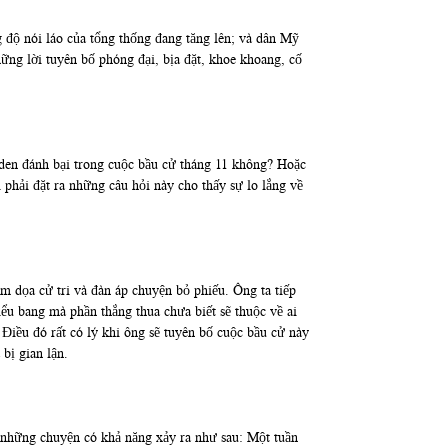
ộ nói láo của tổng thống đang tăng lên; và dân Mỹ
hững lời tuyên bố phóng đại, bịa đặt, khoe khoang, cố
iden đánh bại trong cuộc bầu cử tháng 11 không? Hoặc
phải đặt ra những câu hỏi này cho thấy sự lo lắng về
m dọa cử tri và đàn áp chuyện bỏ phiếu. Ông ta tiếp
ểu bang mà phần thắng thua chưa biết sẽ thuộc về ai
Điều đó rất có lý khi ông sẽ tuyên bố cuộc bầu cử này
bị gian lận.
ị những chuyện có khả năng xảy ra như sau: Một tuần