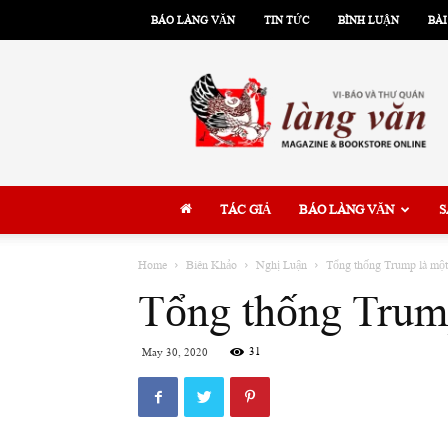
BÁO LÀNG VĂN
TIN TỨC
BÌNH LUẬN
BÀI
Làng
Văn
TÁC GIẢ
BÁO LÀNG VĂN
S
Home
Biên Khảo
Nghị Luận
Tổng thống Trump là một
Tổng thống Trump
31
May 30, 2020