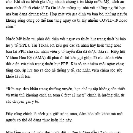
cáo. Khi số ca bệnh gia tăng nhanh chóng trên khắp nước Mỹ, cách an
toàn nhất để tổ chức lễ Tạ Ơn là ăn mừng tại nhà với những người bạn
mà bạn đang chung sống. Họp mặt với gia đình và bạn bè, những người
không sống cùng có thể làm tăng nguy cơ bị lây nhiễm COVID-19 hoặc
cúm.”
Nước Mỹ hiện tại phải đối diện với nguy cơ thiếu hụt trang thiết bị bảo
hộ y tế (PPE). Tại Texas, lời kêu gọi các cá nhân hãy hiến tặng hoặc
bán lại PPE cho các nhân viên y tế tuyến đầu đã được đưa ra. Hiệp hội
Y khoa Hoa Kỳ (AMA) đã phát đi lời kêu gọi giúp đỡ các thành viên
đối diện với tình trạng thiếu hụt PPE. Khi số ca nhiễm mỗi ngày càng
tăng cao, áp lực tạo ra cho hệ thống y tế, các nhân viên chăm sóc sức
khỏe là rất lớn.
“Rửa tay, đeo khẩu trang thường xuyên, hạn chế tụ tập không cần thiết
và tuân thủ khoảng cách an toàn 6 feet (2 mét)” chính là hướng dẫn từ
các chuyên gia y tế.
Đây cũng chính là cách gìn giữ sự an toàn, đảm bảo sức khỏe mà mỗi
người có thể dễ dàng thực hiện lúc này.
Hãy lắng nghe và tuân thủ tuyệt đối những hướng dẫn từ các chuyên