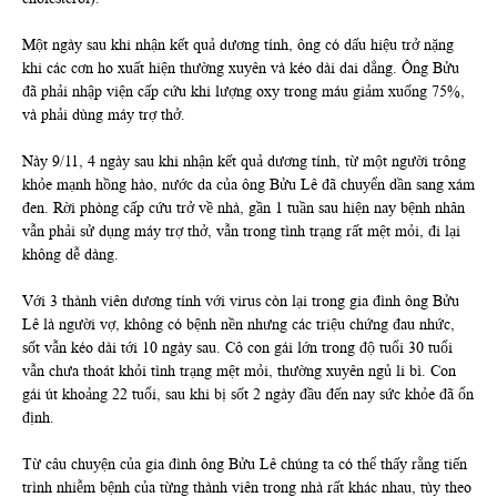
Một ngày sau khi nhận kết quả dương tính, ông có dấu hiệu trở nặng
khi các cơn ho xuất hiện thường xuyên và kéo dài dai dẳng. Ông Bửu
đã phải nhập viện cấp cứu khi lượng oxy trong máu giảm xuống 75%,
và phải dùng máy trợ thở.
Này 9/11, 4 ngày sau khi nhận kết quả dương tính, từ một người trông
khỏe mạnh hồng hào, nước da của ông Bửu Lê đã chuyển dần sang xám
đen. Rời phòng cấp cứu trở về nhà, gần 1 tuần sau hiện nay bệnh nhân
vẫn phải sử dụng máy trợ thở, vẫn trong tình trạng rất mệt mỏi, đi lại
không dễ dàng.
Với 3 thành viên dương tính với virus còn lại trong gia đình ông Bửu
Lê là người vợ, không có bệnh nền nhưng các triệu chứng đau nhức,
sốt vẫn kéo dài tới 10 ngày sau. Cô con gái lớn trong độ tuổi 30 tuổi
vẫn chưa thoát khỏi tình trạng mệt mỏi, thường xuyên ngủ li bì. Con
gái út khoảng 22 tuổi, sau khi bị sốt 2 ngày đầu đến nay sức khỏe đã ổn
định.
Từ câu chuyện của gia đình ông Bửu Lê chúng ta có thể thấy rằng tiến
trình nhiễm bệnh của từng thành viên trong nhà rất khác nhau, tùy theo