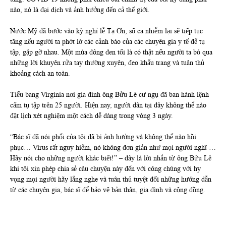
nào, nó là đại dịch và ảnh hưởng đến cả thế giới.
Nước Mỹ đã bước vào kỳ nghỉ lễ Tạ Ơn, số ca nhiễm lại sẽ tiếp tục
tăng nếu người ta phớt lờ các cảnh báo của các chuyên gia y tế để tụ
tập, gặp gỡ nhau. Một mùa đông đen tối là có thật nếu người ta bỏ qua
những lời khuyên rửa tay thường xuyên, đeo khẩu trang và tuân thủ
khoảng cách an toàn.
Tiểu bang Virginia nơi gia đình ông Bửu Lê cư ngụ đã ban hành lệnh
cấm tụ tập trên 25 người. Hiện nay, người dân tại đây không thể nào
đặt lịch xét nghiệm một cách dễ dàng trong vòng 3 ngày.
“Bác sĩ đã nói phổi của tôi đã bị ảnh hưởng và không thể nào hồi
phục… Virus rất nguy hiểm, nó không đơn giản như mọi người nghĩ …
Hãy nói cho những người khác biết!” – đây là lời nhắn từ ông Bửu Lê
khi tôi xin phép chia sẻ câu chuyện này đến với công chúng với hy
vọng mọi người hãy lắng nghe và tuân thủ tuyệt đối những hướng dẫn
từ các chuyên gia, bác sĩ để bảo vệ bản thân, gia đình và cộng đồng.