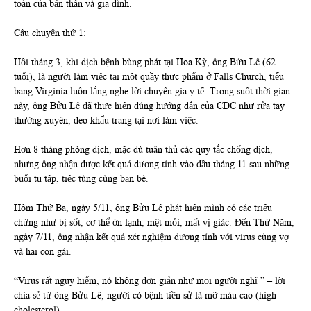
toàn của bản thân và gia đình.
Câu chuyện thứ 1:
Hồi tháng 3, khi dịch bệnh bùng phát tại Hoa Kỳ, ông Bửu Lê (62
tuổi), là người làm việc tại một quầy thực phẩm ở Falls Church, tiểu
bang Virginia luôn lắng nghe lời chuyên gia y tế. Trong suốt thời gian
này, ông Bửu Lê đã thực hiện đúng hướng dẫn của CDC như rửa tay
thường xuyên, đeo khẩu trang tại nơi làm việc.
Hơn 8 tháng phòng dịch, mặc dù tuân thủ các quy tắc chống dịch,
nhưng ông nhận được kết quả dương tính vào đầu tháng 11 sau những
buổi tụ tập, tiệc tùng cùng bạn bè.
Hôm Thứ Ba, ngày 5/11, ông Bửu Lê phát hiện mình có các triệu
chứng như bị sốt, cơ thể ớn lạnh, mệt mỏi, mất vị giác. Đến Thứ Năm,
ngày 7/11, ông nhận kết quả xét nghiệm dương tính với virus cùng vợ
và hai con gái.
“Virus rất nguy hiểm, nó không đơn giản như mọi người nghĩ ” – lời
chia sẻ từ ông Bửu Lê, người có bệnh tiền sử là mỡ máu cao (high
cholesterol).