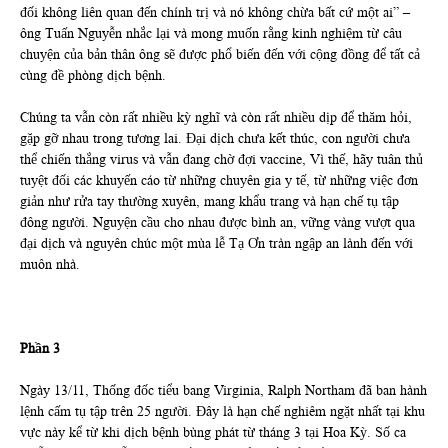
đối không liên quan đến chính trị và nó không chừa bất cứ một ai” –
ông Tuấn Nguyễn nhắc lại và mong muốn rằng kinh nghiệm từ câu
chuyện của bản thân ông sẽ được phổ biến đến với cộng đồng để tất cả
cùng đề phòng dịch bệnh.
Chúng ta vẫn còn rất nhiều kỳ nghĩ và còn rất nhiều dịp để thăm hỏi,
gặp gỡ nhau trong tương lai. Đại dịch chưa kết thúc, con người chưa
thể chiến thắng virus và vẫn đang chờ đợi vaccine, Vì thế, hãy tuân thủ
tuyệt đối các khuyến cáo từ những chuyên gia y tế, từ những việc đơn
giản như rửa tay thường xuyên, mang khẩu trang và hạn chế tụ tập
đông người. Nguyện cầu cho nhau được bình an, vững vàng vượt qua
đại dịch và nguyên chúc một mùa lễ Tạ Ơn tràn ngập an lành đến với
muôn nhà.
Phần 3
Ngày 13/11, Thống đốc tiểu bang Virginia, Ralph Northam đã ban hành
lệnh cấm tụ tập trên 25 người. Đây là hạn chế nghiêm ngặt nhất tại khu
vực này kể từ khi dịch bệnh bùng phát từ tháng 3 tại Hoa Kỳ. Số ca