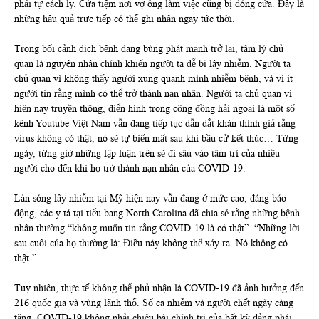
phải tự cách ly. Cửa tiệm nơi vợ ông làm việc cũng bị đóng cửa. Đây là
những hậu quả trực tiếp có thể ghi nhận ngay tức thời.
Trong bối cảnh dịch bệnh đang bùng phát mạnh trở lại, tâm lý chủ
quan là nguyên nhân chính khiến người ta dễ bị lây nhiễm. Người ta
chủ quan vì không thấy người xung quanh mình nhiễm bệnh, và vì ít
người tin rằng mình có thể trở thành nạn nhân. Người ta chủ quan vì
hiện nay truyền thông, điển hình trong cộng đồng hải ngoại là một số
kênh Youtube Việt Nam vẫn đang tiếp tục dẫn dắt khán thính giả rằng
virus không có thật, nó sẽ tự biến mất sau khi bầu cử kết thúc… Từng
ngày, từng giờ những lập luận trên sẽ đi sâu vào tâm trí của nhiều
người cho đến khi họ trở thành nạn nhân của COVID-19.
Làn sóng lây nhiễm tại Mỹ hiện nay vẫn đang ở mức cao, đáng báo
động, các y tá tại tiểu bang North Carolina đã chia sẻ rằng những bệnh
nhân thường “không muốn tin rằng COVID-19 là có thật”. “Những lời
sau cuối của họ thường là: Điều này không thể xảy ra. Nó không có
thật.”
Tuy nhiên, thực tế không thể phủ nhận là COVID-19 đã ảnh hưởng đến
216 quốc gia và vùng lãnh thổ. Số ca nhiễm và người chết ngày càng
tăng. COVID-19 không phải chiêu bài chính trị của bất kỳ đảng phái