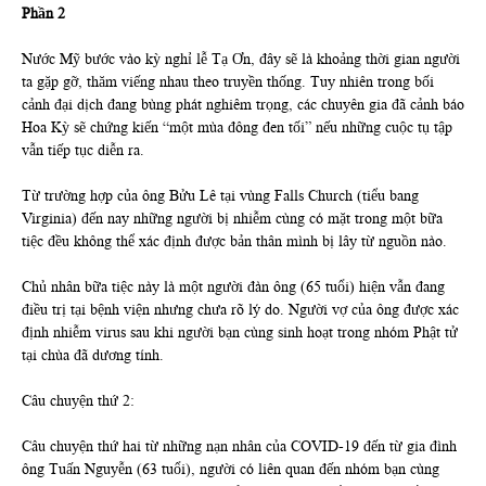
Phần 2
Nước Mỹ bước vào kỳ nghỉ lễ Tạ Ơn, đây sẽ là khoảng thời gian người
ta gặp gỡ, thăm viếng nhau theo truyền thống. Tuy nhiên trong bối
cảnh đại dịch đang bùng phát nghiêm trọng, các chuyên gia đã cảnh báo
Hoa Kỳ sẽ chứng kiến “một mùa đông đen tối” nếu những cuộc tụ tập
vẫn tiếp tục diễn ra.
Từ trường hợp của ông Bửu Lê tại vùng Falls Church (tiểu bang
Virginia) đến nay những người bị nhiễm cùng có mặt trong một bữa
tiệc đều không thể xác định được bản thân mình bị lây từ nguồn nào.
Chủ nhân bữa tiệc này là một người đàn ông (65 tuổi) hiện vẫn đang
điều trị tại bệnh viện nhưng chưa rõ lý do. Người vợ của ông được xác
định nhiễm virus sau khi người bạn cùng sinh hoạt trong nhóm Phật tử
tại chùa đã dương tính.
Câu chuyện thứ 2:
Câu chuyện thứ hai từ những nạn nhân của COVID-19 đến từ gia đình
ông Tuấn Nguyễn (63 tuổi), người có liên quan đến nhóm bạn cùng