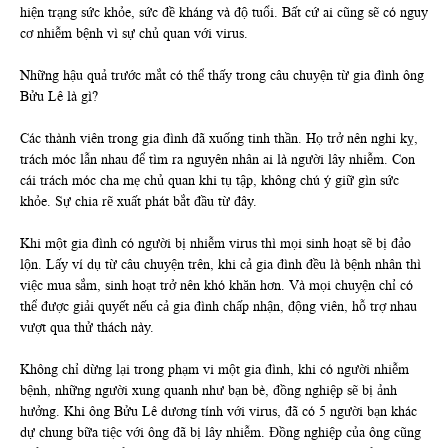
hiện trạng sức khỏe, sức đề kháng và độ tuổi. Bất cứ ai cũng sẽ có nguy
cơ nhiễm bệnh vì sự chủ quan với virus.
Những hậu quả trước mắt có thể thấy trong câu chuyện từ gia đình ông
Bửu Lê là gì?
Các thành viên trong gia đình đã xuống tinh thần. Họ trở nên nghi kỵ,
trách móc lẫn nhau để tìm ra nguyên nhân ai là người lây nhiễm. Con
cái trách móc cha mẹ chủ quan khi tụ tập, không chú ý giữ gìn sức
khỏe. Sự chia rẽ xuất phát bắt đầu từ đây.
Khi một gia đình có người bị nhiễm virus thì mọi sinh hoạt sẽ bị đảo
lộn. Lấy ví dụ từ câu chuyện trên, khi cả gia đình đều là bệnh nhân thì
việc mua sắm, sinh hoạt trở nên khó khăn hơn. Và mọi chuyện chỉ có
thể được giải quyết nếu cả gia đình chấp nhận, động viên, hỗ trợ nhau
vượt qua thử thách này.
Không chỉ dừng lại trong phạm vi một gia đình, khi có người nhiễm
bệnh, những người xung quanh như bạn bè, đồng nghiệp sẽ bị ảnh
hưởng. Khi ông Bửu Lê dương tính với virus, đã có 5 người bạn khác
dự chung bữa tiệc với ông đã bị lây nhiễm. Đồng nghiệp của ông cũng