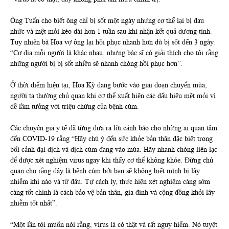
Ông Tuấn cho biết ông chỉ bị sốt một ngày nhưng cơ thể lại bị đau
nhức và mệt mỏi kéo dài hơn 1 tuần sau khi nhận kết quả dương tính.
Tuy nhiên bà Hoa vợ ông lại hồi phục nhanh hơn dù bị sốt đến 3 ngày.
“Cơ địa mỗi người là khác nhau, nhưng bác sĩ có giải thích cho tôi rằng
những người bị bị sốt nhiều sẽ nhanh chóng hồi phục hơn”.
Ở thời điểm hiện tại, Hoa Kỳ đang bước vào giai đoạn chuyển mùa,
người ta thường chủ quan khi cơ thể xuất hiện các dấu hiệu mệt mỏi vì
dễ lầm tưởng với triệu chứng của bệnh cúm.
Các chuyên gia y tế đã từng đưa ra lời cảnh báo cho những ai quan tâm
đến COVID-19 rằng “Hãy chú ý đến sức khỏe bản thân đặc biệt trong
bối cảnh đại dịch và dịch cúm đang vào mùa. Hãy nhanh chóng liên lạc
để được xét nghiệm virus ngay khi thấy cơ thể không khỏe. Đừng chủ
quan cho rằng đây là bệnh cúm bởi bạn sẽ không biết mình bị lây
nhiễm khi nào và từ đâu. Tự cách ly, thực hiện xét nghiệm càng sớm
càng tốt chính là cách bảo vệ bản thân, gia đình và cộng đồng khỏi lây
nhiễm tốt nhất”.
“Một lần tôi muốn nói rằng, virus là có thật và rất nguy hiểm. Nó tuyệt