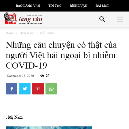
BÁO LÀNG VĂN
TIN TỨC
BÌNH LUẬN
BÀI MỚI
Home
Biên Khảo
Kiến Thức
Những câu chuyện có thật của
người Việt hải ngoại bị nhiễm
COVID-19
29
November 28, 2020
. Mẹ Nấm