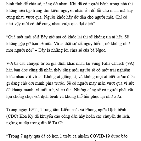
bình tĩnh để chia sẻ, nâng đỡ nhau. Khi đã có người bệnh trong nhà thì
không nên tập trung tìm kiếm nguyên nhân rồi đổ lỗi cho nhau mà hãy
cùng nhau vượt qua. Người khỏe hãy đỡ đần cho người mệt. Chỉ có
như vậy mới có thể cùng nhau vượt qua đại dịch”.
“Quá mệt mỏi rồi! Bây giờ mà có khỏe lại thì sẽ không tin ai hết. Sẽ
không gặp gỡ bạn bè nữa. Virus thật sự rất nguy hiểm, nó không như
mọi người nói” – Đây là những lời chia sẻ của bà Ngọc.
Với ba câu chuyện từ ba gia đình khác nhau tại vùng Falls Church (VA)
hẳn bạn đọc cũng đã nhận thấy rằng mỗi người sẽ có một trải nghiệm
khác nhau với virus. Không ai giống ai, và không một ai biết trước điều
gì đang chờ đợi mình phía trước. Sẽ có người may mắn vượt qua vì sức
đề kháng mạnh, vì tuổi trẻ, vì cơ địa. Nhưng cũng sẽ có người phải vật
lộn chống chọi với dịch bệnh và không thể hồi phục lại như xưa.
Trong ngày 19/11, Trung tâm Kiểm soát và Phòng ngừa Dịch bệnh
(CDC) Hoa Kỳ đã khuyến cáo công dân hãy hoãn các chuyến du lịch,
ngừng tụ tập trong dịp lễ Tạ Ơn.
“Trong 7 ngày qua đã có hơn 1 triệu ca nhiễm COVID-19 được báo