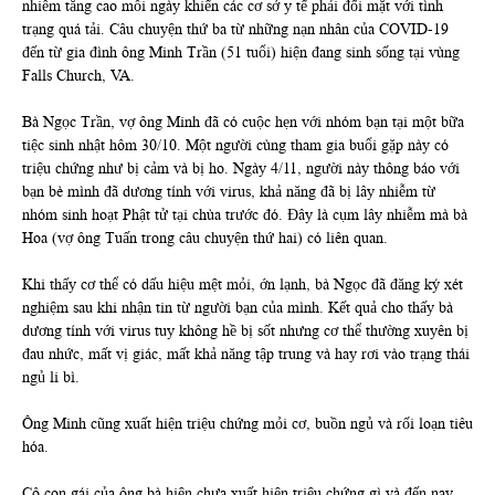
nhiễm tăng cao mỗi ngày khiến các cơ sở y tế phải đối mặt với tình
trạng quá tải. Câu chuyện thứ ba từ những nạn nhân của COVID-19
đến từ gia đình ông Minh Trần (51 tuổi) hiện đang sinh sống tại vùng
Falls Church, VA.
Bà Ngọc Trần, vợ ông Minh đã có cuộc hẹn với nhóm bạn tại một bữa
tiệc sinh nhật hôm 30/10. Một người cùng tham gia buổi gặp này có
triệu chứng như bị cảm và bị ho. Ngày 4/11, người này thông báo với
bạn bè mình đã dương tính với virus, khả năng đã bị lây nhiễm từ
nhóm sinh hoạt Phật tử tại chùa trước đó. Đây là cụm lây nhiễm mà bà
Hoa (vợ ông Tuấn trong câu chuyện thứ hai) có liên quan.
Khi thấy cơ thể có dấu hiệu mệt mỏi, ớn lạnh, bà Ngọc đã đăng ký xét
nghiệm sau khi nhận tin từ người bạn của mình. Kết quả cho thấy bà
dương tính với virus tuy không hề bị sốt nhưng cơ thể thường xuyên bị
đau nhức, mất vị giác, mất khả năng tập trung và hay rơi vào trạng thái
ngủ li bì.
Ông Minh cũng xuất hiện triệu chứng mỏi cơ, buồn ngủ và rối loạn tiêu
hóa.
Cô con gái của ông bà hiện chưa xuất hiện triệu chứng gì và đến nay