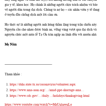
gia y tế, khoa học. Họ chính là những người chịu trách nhiệm và bảo
vệ người dân trong đại dịch. Chúng ta nợ họ – các nhân viên y tế đang
ở tuyến đầu chống dịch một lời cảm ơn.
Họ thực sự là những người anh hùng thầm lặng trong trận chiến này.
Nguyện cầu cho nhau được bình an, vững vàng vượt qua đại dịch và
nguyên chúc một mùa lễ Tạ Ơn tràn ngập an lành đến với muôn nhà.
Mẹ Nấm
——————————————-
Tham khảo :
https://dshs.state.tx.us/coronavirus/volunteer.aspx
https://www.ama-assn.org/…/amid-ppe-shortage-ama…
https://www.cdc.gov/…/daily…/holidays/thanksgiving.html
https://www.youtube.com/watch?v=MaUqlqeeqLo