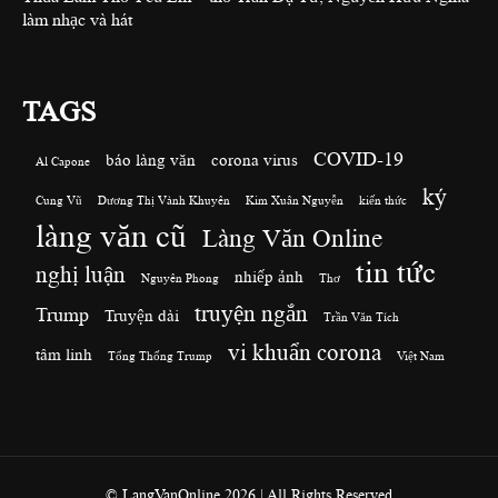
làm nhạc và hát
TAGS
COVID-19
báo làng văn
corona virus
Al Capone
ký
Cung Vũ
Dương Thị Vành Khuyên
Kim Xuân Nguyễn
kiến thức
làng văn cũ
Làng Văn Online
tin tức
nghị luận
nhiếp ảnh
Nguyên Phong
Thơ
truyện ngắn
Trump
Truyện dài
Trần Văn Tích
vi khuẩn corona
tâm linh
Tổng Thống Trump
Việt Nam
© LangVanOnline 2026 | All Rights Reserved