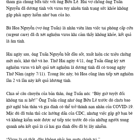
tham gia chung bữa tiệc với ông Bửu Lê. Hai vợ chồng ông Tuấn
Nguyễn đã dương tính với virus tuy nhiên tình trạng sức khỏe không
gặp phải nguy hiểm như bạn của họ.
Bà Hoa Nguyễn (vợ ông Tuấn) là nhân viên làm việc tại phòng cấp cứu
(urgent care) đã đi xét nghiệm virus khi cảm thấy không khỏe, kết quả
là âm tính.
Hai ngày sau, ông Tuấn Nguyễn bắt đầu sốt, xuất hiện các triệu chứng
mệt mỏi, khó thở và ho. Thứ Hai ngày 4/11, ông Tuấn đăng ký xét
nghiệm virus và kết quả xét nghiệm là dương tính đã có trong ngày
Thứ Năm (ngày 7/11). Trong lúc này, bà Hoa cũng làm tiếp xét nghiệm
lần 2 và lần này kết quả ldương tính.
Chia sẻ câu chuyện của bản thân, ông Tuấn nói: “Bây giờ tuyệt đối
không tin ai hết!” Ông Tuấn cũng như ông Bửu Lê trước đó chưa bao
giờ nghĩ bản thân và gia đình có thể trở thành nạn nhân của COVID-19.
Mặc dù đã tuân thủ các hướng dấn của CDC, nhưng việc gặp gỡ bạn bè
và không kiểm soát được sự tiếp xúc trước đó của những người xung
quanh nên kết quả là cả hai gia đình đều đã bị lây nhiễm.
“Virus là có thật, đây không phải âm mưu chính trị.”