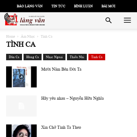
BÁO LÀNG VĂN
TIN TỨC
BÌNH LUẬN
BÀI MỚI
Home
Âm Nhạc
Tình Ca
TÌNH CA
Dân Ca
Hùng Ca
Nhạc Ngoại
Thiếu Nhi
Tình Ca
Mười Năm Bên Đời Ta
Hãy yêu nhau – Nguyễn Hữu Nghĩa
Xin Chở Tình Ta Theo