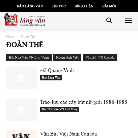
BÁO LÀNG VĂN
TIN TỨC
BÌNH LUẬN
BÀI MỚI
Home
Đoàn Thể
ĐOÀN THỂ
Hội Nhà Văn VN Lưu Vong
Nhóm Ảnh Việt
Văn Bút VN Canada
Đỗ Quang Vinh
Báo Làng Văn
Trào-lưu các cây bút nữ-giới 1986-1988
Hội Nhà Văn VN Lưu Vong
Văn Bút Việt Nam Canada