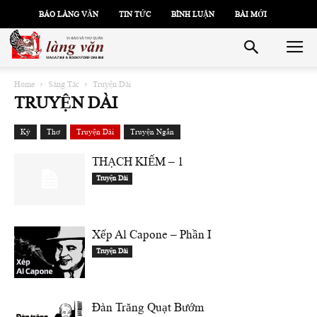
BÁO LÀNG VĂN
TIN TỨC
BÌNH LUẬN
BÀI MỚI
Home
Sáng Tác
Truyện Dài
TRUYỆN DÀI
Ký
Thơ
Truyện Dài
Truyện Ngắn
THẠCH KIẾM – 1
Truyện Dài
Xếp Al Capone – Phần I
Truyện Dài
Ðàn Trăng Quạt Bướm