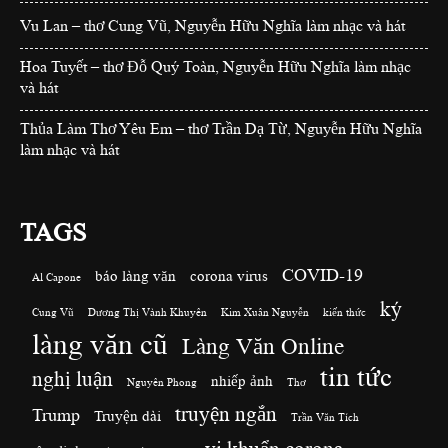
Vu Lan – thơ Cung Vũ, Nguyễn Hữu Nghĩa làm nhạc và hát
Hoa Tuyết – thơ Đỗ Quý Toàn, Nguyễn Hữu Nghĩa làm nhạc
và hát
Thủa Làm Thơ Yêu Em – thơ Trần Dạ Từ, Nguyễn Hữu Nghĩa
làm nhạc và hát
TAGS
COVID-19
báo làng văn
corona virus
Al Capone
ký
Cung Vũ
Dương Thị Vành Khuyên
Kim Xuân Nguyễn
kiến thức
làng văn cũ
Làng Văn Online
tin tức
nghị luận
nhiếp ảnh
Nguyên Phong
Thơ
truyện ngắn
Trump
Truyện dài
Trần Văn Tích