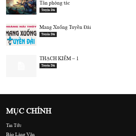
Tân phóng tác
Truyện Dài
Mang Xuống Tuyền Đài
Truyện Dài
THẠCH KIẾM – 1
Truyện Dài
MỤC CHÍNH
Tin Tức
Báo Làng Văn