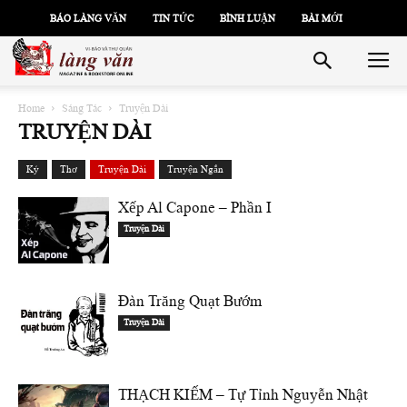
BÁO LÀNG VĂN
TIN TỨC
BÌNH LUẬN
BÀI MỚI
Home
Sáng Tác
Truyện Dài
TRUYỆN DÀI
Ký
Thơ
Truyện Dài
Truyện Ngắn
Xếp Al Capone – Phần I
Truyện Dài
Ðàn Trăng Quạt Bướm
Truyện Dài
THẠCH KIẾM – Tự Tỉnh Nguyễn Nhật