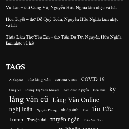
Vu Lan – thơ Cung Vũ, Nguyễn Hữu Nghĩa làm nhạc và hát
Hoa Tuyết – thơ Đỗ Quý Toàn, Nguyễn Hữu Nghĩa làm nhạc
và hát
Thủa Làm Thơ Yêu Em – thơ Trần Dạ Từ, Nguyễn Hữu Nghĩa
làm nhạc và hát
TAGS
COVID-19
báo làng văn
corona virus
Al Capone
ký
Cung Vũ
Dương Thị Vành Khuyên
Kim Xuân Nguyễn
kiến thức
làng văn cũ
Làng Văn Online
tin tức
nghị luận
nhiếp ảnh
Nguyên Phong
Thơ
truyện ngắn
Trump
Truyện dài
Trần Văn Tích