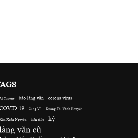
TAGS
báo làng văn
corona virus
Al Capone
COVID-19
Cung Vũ
Dương Thị Vành Khuyên
ký
Kim Xuân Nguyễn
kiến thức
làng văn cũ