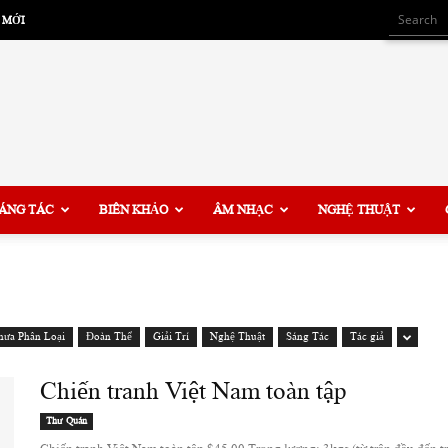
 MỚI
ÁNG TÁC
BIÊN KHẢO
ÂM NHẠC
NGHỆ THUẬT
hưa Phân Loại
Đoàn Thể
Giải Trí
Nghệ Thuật
Sáng Tác
Tác giả
Chiến tranh Việt Nam toàn tập
Thư Quán