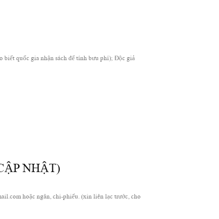
 biết quốc gia nhận sách để tính bưu phí); Độc giả
CẬP NHẬT)
om hoặc ngân, chi-phiếu. (xin liên lạc trước, cho