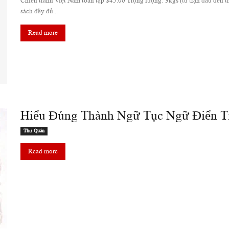
Chiến tranh Việt Nam toàn tập $45.00 Trọng lượng: 3kgs (từ trận đầu đến tr
sách đầy đủ...
Read more
Hiểu Đúng Thành Ngữ Tục Ngữ Điển T
Thư Quán
Read more