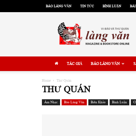
BÁO LÀNG VĂN
TIN TỨC
BÌNH LUẬN
BÀI
Làng
Văn
TÁC GIẢ
BÁO LÀNG VĂN
S
Home
Thư Quán
THƯ QUÁN
Âm Nhạc
Báo Làng Văn
Biên Khảo
Bình Luận
C