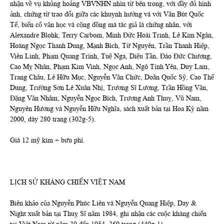
nhận về vụ khủng hoảng VBVNHN nhìn từ bên trong, với đầy đủ hình
ảnh, chứng từ trao đổi giữa các khuynh hướng và với Văn Bút Quốc
Tế, biến cố văn học và cộng đồng mà tác giả là chứng nhân, với
Alexandre Blohk, Terry Carbom, Minh Đức Hoài Trinh, Lê Kim Ngân,
Hoàng Ngọc Thanh Dung, Mạnh Bích, Từ Nguyên, Trần Thanh Hiệp,
Viên Linh, Phạm Quang Trình, Tuệ Nga, Diệu Tần, Đào Đức Chương,
Cao Mỵ Nhân, Phạm Kim Vinh, Ngọc Anh, Ngô Tịnh Yên, Duy Lam,
Trang Châu, Lê Hữu Mục, Nguyễn Văn Chức, Doãn Quốc Sỹ, Cao Thế
Dung, Trường Sơn Lê Xuân Nhị, Trương Sĩ Lương, Trần Hồng Văn,
Đặng Văn Nhâm, Nguyễn Ngọc Bích, Trương Anh Thuỵ, Vũ Nam,
Nguyên Hương và Nguyễn Hữu Nghĩa, sách xuất bản tại Hoa Kỳ năm
2000, dày 280 trang (302g-5).
Giá 12 mỹ kim + bưu phí.
LỊCH SỬ KHÁNG CHIẾN VIỆT NAM
Biên khảo của Nguyễn Phúc Liên và Nguyễn Quang Hiệp, Day &
Night xuất bản tại Thuỵ Sĩ năm 1984, ghi nhận các cuộc kháng chiến