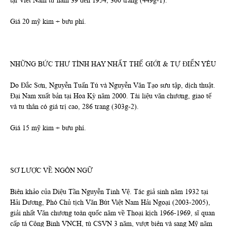
tại Viêt Nam từ năm 39 đến 1954, 360 trang (449g-1).
Giá 20 mỹ kim + bưu phí.
NHỮNG BỨC THƯ TÌNH HAY NHẤT THẾ GIỚI & TỰ ĐIỂN YÊU
Do Đắc Sơn, Nguyễn Tuấn Tú và Nguyễn Văn Tạo sưu tập, dịch thuật.
Đại Nam xuất bản tại Hoa Kỳ năm 2000. Tài liệu văn chương, giao tế
và tu thân có giá trị cao, 286 trang (303g-2).
Giá 15 mỹ kim + bưu phí.
SƠ LƯỢC VỀ NGÔN NGỮ
Biên khảo của Diệu Tần Nguyễn Tinh Vệ. Tác giả sinh năm 1932 tại
Hải Dương, Phó Chủ tịch Văn Bút Việt Nam Hải Ngoại (2003-2005),
giải nhất Văn chương toàn quốc năm về Thoại kịch 1966-1969, sĩ quan
cấp tá Công Binh VNCH, tù CSVN 3 năm, vượt biên và sang Mỹ năm