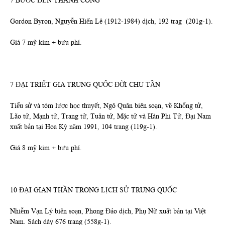
7 BƯỚC ĐẾN THÀNH CÔNG
Gordon Byron, Nguyễn Hiến Lê (1912-1984) dịch, 192 trag (201g-1).
Giá 7 mỹ kim + bưu phí.
7 ĐẠI TRIẾT GIA TRUNG QUỐC ĐỜI CHU TẦN
Tiểu sử và tóm lược học thuyết, Ngô Quân biên soạn, về Khổng tử,
Lão tử, Mạnh tử, Trang tử, Tuân tử, Mặc tử và Hàn Phi Tử, Đại Nam
xuất bản tại Hoa Kỳ năm 1991, 104 trang (119g-1).
Giá 8 mỹ kim + bưu phí.
10 ĐẠI GIAN THẦN TRONG LỊCH SỬ TRUNG QUỐC
Nhiễm Vạn Lý biên soạn, Phong Đảo dịch, Phụ Nữ xuất bản tại Việt
Nam. Sách dày 676 trang (558g-1).