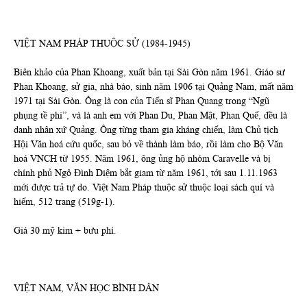
VIỆT NAM PHÁP THUỘC SỬ (1984-1945)
Biên khảo của Phan Khoang, xuất bản tại Sài Gòn năm 1961. Giáo sư
Phan Khoang, sử gia, nhà báo, sinh năm 1906 tại Quảng Nam, mất năm
1971 tại Sài Gòn. Ông là con của Tiến sĩ Phan Quang trong “Ngũ
phụng tề phi”, và là anh em với Phan Du, Phan Mật, Phan Quế, đều là
danh nhân xứ Quảng. Ông từng tham gia kháng chiến, làm Chủ tịch
Hội Văn hoá cứu quốc, sau bỏ về thành làm báo, rồi làm cho Bộ Văn
hoá VNCH từ 1955. Năm 1961, ông ủng hộ nhóm Caravelle và bị
chính phủ Ngô Đình Diệm bắt giam từ năm 1961, tới sau 1.11.1963
mới được trả tự do. Việt Nam Pháp thuộc sử thuộc loại sách quí và
hiếm, 512 trang (519g-1).
Giá 30 mỹ kim + bưu phí.
VIỆT NAM, VĂN HỌC BÌNH DÂN