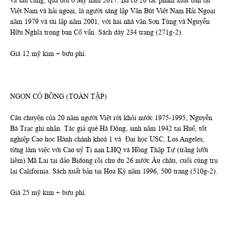
và sau cùng, qua đời ở Mỹ năm 2017. Bà có 20 tác phẩm xuất bản tại
Việt Nam và hải ngoại, là người sáng lập Văn Bút Việt Nam Hải Ngoại
năm 1979 và tái lập năm 2001, với hai nhà văn Sơn Tùng và Nguyễn
Hữu Nghĩa trong ban Cố vấn. Sách dày 234 trang (271g-2).
Giá 12 mỹ kim + bưu phí.
NGỌN CỎ BỒNG (TOÀN TẬP)
Câu chuyện của 20 năm người Việt rời khỏi nước 1975-1995, Nguyễn
Bá Trạc ghi nhận. Tác giả quê Hà Đông, sinh năm 1942 tại Huế, tốt
nghiệp Cao học Hành chánh khoá 1 và Đại học USC, Los Angeles,
từng làm việc với Cao uỷ Tị nạn LHQ và Hồng Thập Tự (trăng lưỡi
liềm) Mã Lai tại đảo Bidong rồi chu du 26 nước Âu châu, cuối cùng trụ
lại California. Sách xuất bản tại Hoa Kỳ năm 1996, 500 trang (510g-2).
Giá 25 mỹ kim + bưu phí.