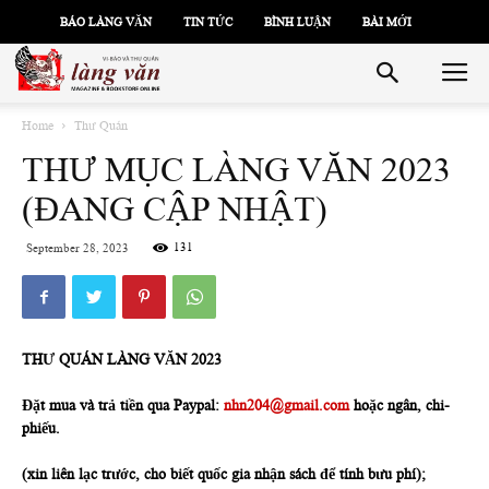
BÁO LÀNG VĂN
TIN TỨC
BÌNH LUẬN
BÀI MỚI
Home
Thư Quán
THƯ MỤC LÀNG VĂN 2023
(ĐANG CẬP NHẬT)
131
September 28, 2023
THƯ QUÁN LÀNG VĂN 2023
Đặt mua và trả tiền qua Paypal:
nhn204@gmail.com
hoặc ngân, chi-
phiếu.
(xin liên lạc trước, cho biết quốc gia nhận sách để tính bưu phí);