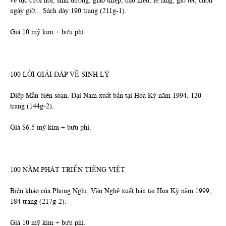
về tục cưới hỏi, sinh dưỡng, giao thiệp, đạo hiếu, lễ tang, giỗ tết, chọn
ngày giờ,.. Sách dày 190 trang (211g-1).
Giá 10 mỹ kim + bưu phí.
100 LỜI GIẢI ĐÁP VỀ SINH LÝ
Diệp Mẫn biên soạn, Đại Nam xuất bản tại Hoa Kỳ năm 1994, 120
trang (144g-2).
Giá $6.5 mỹ kim + bưu phí.
100 NĂM PHÁT TRIỂN TIẾNG VIỆT
Biên khảo của Phụng Nghi, Văn Nghệ xuất bản tại Hoa Kỳ năm 1999,
184 trang (217g-2).
Giá 10 mỹ kim + bưu phí.