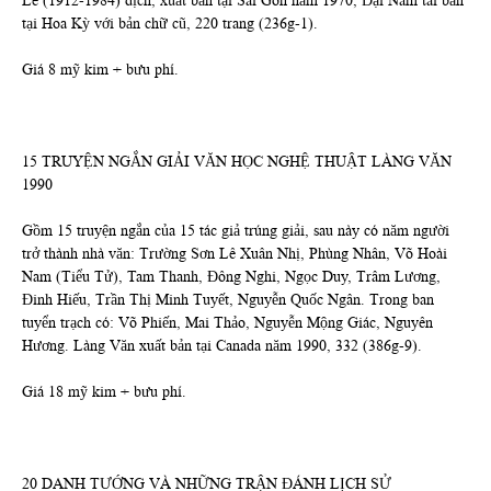
Lê (1912-1984) dịch, xuất bản tại Sài Gòn năm 1970, Đại Nam tái bản
tại Hoa Kỳ với bản chữ cũ, 220 trang (236g-1).
Giá 8 mỹ kim + bưu phí.
15 TRUYỆN NGẮN GIẢI VĂN HỌC NGHỆ THUẬT LÀNG VĂN
1990
Gồm 15 truyện ngắn của 15 tác giả trúng giải, sau này có năm người
trở thành nhà văn: Trường Sơn Lê Xuân Nhị, Phùng Nhân, Võ Hoài
Nam (Tiểu Tử), Tam Thanh, Đông Nghi, Ngọc Duy, Trâm Lương,
Đinh Hiếu, Trần Thị Minh Tuyết, Nguyễn Quốc Ngân. Trong ban
tuyển trạch có: Võ Phiến, Mai Thảo, Nguyễn Mộng Giác, Nguyên
Hương. Làng Văn xuất bản tại Canada năm 1990, 332 (386g-9).
Giá 18 mỹ kim + bưu phí.
20 DANH TƯỚNG VÀ NHỮNG TRẬN ĐÁNH LỊCH SỬ