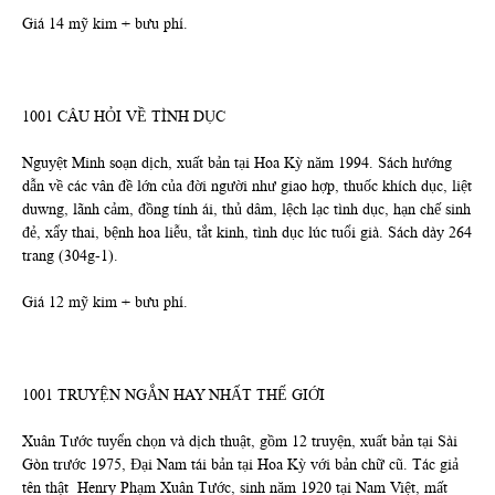
Giá 14 mỹ kim + bưu phí.
1001 CÂU HỎI VỀ TÌNH DỤC
Nguyệt Minh soạn dịch, xuất bản tại Hoa Kỳ năm 1994. Sách hướng
dẫn về các vân đề lớn của đời người như giao hợp, thuốc khích dục, liệt
duwng, lãnh cảm, đồng tính ái, thủ dâm, lệch lạc tình dục, hạn chế sinh
đẻ, xẩy thai, bệnh hoa liễu, tắt kinh, tình dục lúc tuổi già. Sách dày 264
trang (304g-1).
Giá 12 mỹ kim + bưu phí.
1001 TRUYỆN NGẮN HAY NHẤT THẾ GIỚI
Xuân Tước tuyển chọn và dịch thuật, gồm 12 truyện, xuất bản tại Sài
Gòn trước 1975, Đại Nam tái bản tại Hoa Kỳ với bản chữ cũ. Tác giả
tên thật Henry Phạm Xuân Tước, sinh năm 1920 tại Nam Việt, mất