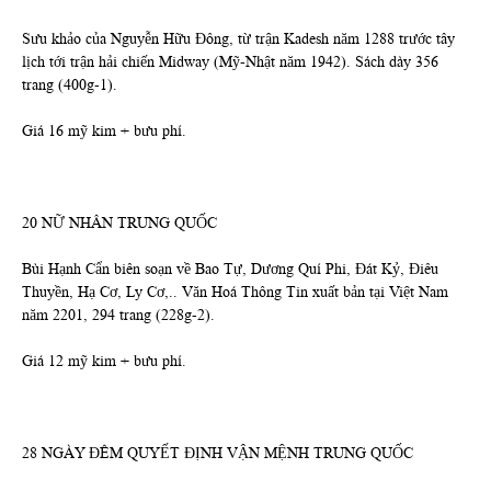
Sưu khảo của Nguyễn Hữu Đông, từ trận Kadesh năm 1288 trước tây
lịch tới trận hải chiến Midway (Mỹ-Nhật năm 1942). Sách dày 356
trang (400g-1).
Giá 16 mỹ kim + bưu phí.
20 NỮ NHÂN TRUNG QUỐC
Bùi Hạnh Cẩn biên soạn về Bao Tự, Dương Quí Phi, Đát Kỷ, Điêu
Thuyền, Hạ Cơ, Ly Cơ,.. Văn Hoá Thông Tin xuất bản tại Việt Nam
năm 2201, 294 trang (228g-2).
Giá 12 mỹ kim + bưu phí.
28 NGÀY ĐÊM QUYẾT ĐỊNH VẬN MỆNH TRUNG QUỐC