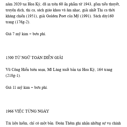
năm 2020 tại Hoa Kỳ, đã in trên 60 ấn phẩm từ 1943, gồm tiểu thuyết,
truyện dịch, thi ca, sách giáo khoa và âm nhạc, giải nhất Thi ca thời
kháng chiến (1951), giải Golden Poet của Mỹ (1991). Sách dày160
trang (176g-2).
Giá 7 mỹ kim + bưu phí.
1500 TỪ NGỮ TOÁN DIỄN GIẢI
Vũ Công Hiển biên soạn, Mĩ Làng xuất bản tại Hoa Kỳ, 164 trang
(218g-1).
Giá 11 mỹ kim + bưu phí.
1966 VIỆC TỪNG NGÀY
Tài liệu hiếm, chỉ có một bản. Đoàn Thêm ghi nhận những sự vụ chính