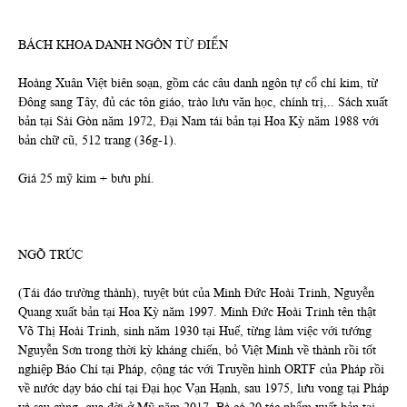
BÁCH KHOA DANH NGÔN TỪ ĐIỂN
Hoàng Xuân Việt biên soạn, gồm các câu danh ngôn tự cổ chí kim, từ
Đông sang Tây, đủ các tôn giáo, trào lưu văn học, chính trị,.. Sách xuất
bản tại Sài Gòn năm 1972, Đại Nam tái bản tại Hoa Kỳ năm 1988 với
bản chữ cũ, 512 trang (36g-1).
Giá 25 mỹ kim + bưu phí.
NGÕ TRÚC
(Tái đáo trường thành), tuyệt bút của Minh Đức Hoài Trinh, Nguyễn
Quang xuất bản tại Hoa Kỳ năm 1997. Minh Đức Hoài Trinh tên thật
Võ Thị Hoài Trinh, sinh năm 1930 tại Huế, từng làm việc với tướng
Nguyễn Sơn trong thời kỳ kháng chiến, bỏ Việt Minh về thành rồi tốt
nghiệp Báo Chí tại Pháp, cộng tác với Truyền hình ORTF của Pháp rồi
về nước dạy báo chí tại Đại học Vạn Hạnh, sau 1975, lưu vong tại Pháp