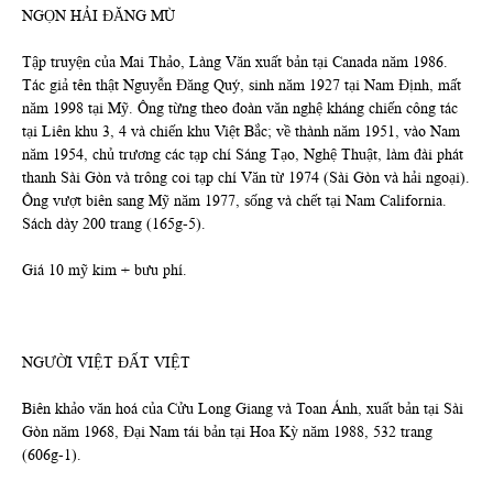
NGỌN HẢI ĐĂNG MÙ
Tập truyện của Mai Thảo, Làng Văn xuất bản tại Canada năm 1986.
Tác giả tên thật Nguyễn Đăng Quý, sinh năm 1927 tại Nam Định, mất
năm 1998 tại Mỹ. Ông từng theo đoàn văn nghệ kháng chiến công tác
tại Liên khu 3, 4 và chiến khu Việt Bắc; về thành năm 1951, vào Nam
năm 1954, chủ trương các tạp chí Sáng Tạo, Nghệ Thuật, làm đài phát
thanh Sài Gòn và trông coi tạp chí Văn từ 1974 (Sài Gòn và hải ngoại).
Ông vượt biên sang Mỹ năm 1977, sống và chết tại Nam California.
Sách dày 200 trang (165g-5).
Giá 10 mỹ kim + bưu phí.
NGƯỜI VIỆT ĐẤT VIỆT
Biên khảo văn hoá của Cửu Long Giang và Toan Ánh, xuất bản tại Sài
Gòn năm 1968, Đại Nam tái bản tại Hoa Kỳ năm 1988, 532 trang
(606g-1).