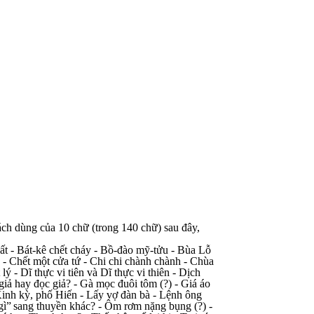
ách dùng của 10 chữ (trong 140 chữ) sau đây,
ất - Bát-kê chết cháy - Bồ-đào mỹ-tửu - Bùa Lỗ
- Chết một cửa tứ - Chi chi chành chành - Chùa
- Dĩ thực vi tiên và Dĩ thực vi thiên - Dịch
iả hay đọc giả? - Gà mọc đuôi tôm (?) - Giá áo
inh kỳ, phố Hiến - Lấy vợ đàn bà - Lệnh ông
gì”
sang thuyền khác? - Ôm rơm nặng bụng (?) -
​​