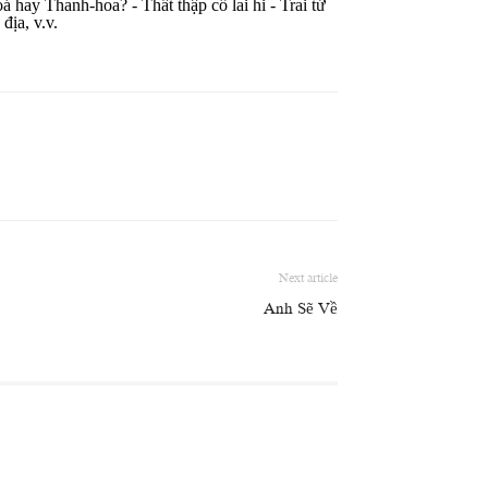
hay Thanh-hoa? - Thất thập cổ lai hi - Trai tứ
địa, v.v.
Next article
Anh Sẽ Về