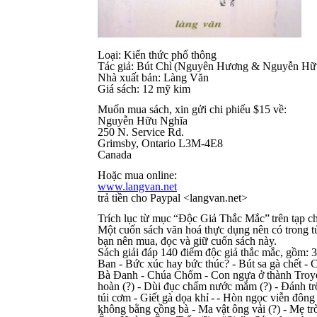
Loại: Kiến thức phổ thông
Tác giả: Bút Chì
(Nguyên Hương & Nguyễn Hữ
​​
Nhà xuất bản: Làng Văn
Giá sách: 12 mỹ kim
Muốn mua sách, xin gửi chi phiếu $15 về:
Nguyễn Hữu Nghĩa
250 N. Service Rd.
Grimsby, Ontario L3M-4E8
Canada
Hoặc mua online:
www.langvan.net
trả tiền cho Paypal <langvan.net>
Trích lục từ mục
“Độc Giả Thắc Mắc”
trên tạp 
​​
​​
Một cuốn sách văn hoá thực dụng nên có trong tủ
bạn nên mua, đọc và giữ cuốn sách này.
Sách giải đáp 140 điểm độc giả thắc mắc, gồm: 3
Ban - Bức xúc hay bức thúc? - Bút sa gà chết -
Bà Đanh - Chúa Chổm - Con ngựa ở thành Troyes -
hoàn (?) - Dùi đục chấm nước mắm (?) - Đánh trố
túi cơm - Giết gà dọa khỉ
-
- Hòn ngọc viễn đông 
​​
​​
không bằng cồng bà - Ma vật ông vải (?) - Mẹ 