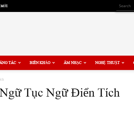
 MỚI
ÁNG TÁC
BIÊN KHẢO
ÂM NHẠC
NGHỆ THUẬT
ích
Ngữ Tục Ngữ Điển Tích