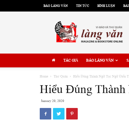
BÁO LÀNG VĂN
TIN TỨC
BÌNH LUẬN
BÀI
Làng
Văn
TÁC GIẢ
BÁO LÀNG VĂN
S
Home
Thư Quán
Hiểu Đúng Thành Ngữ Tục Ngữ Điển T
Hiểu Đúng Thành 
January 20, 2020