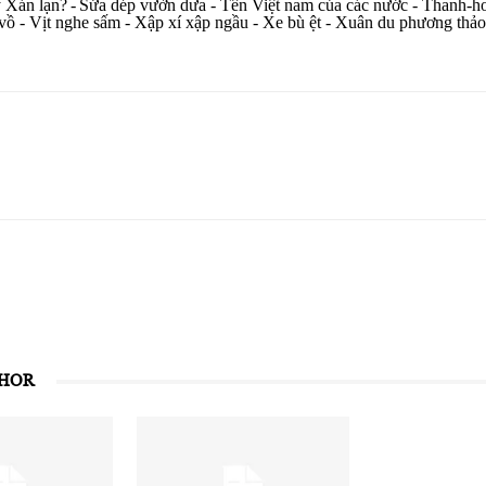
y Xán lạn?
-
Sửa dép vườn dưa - Tên Việt nam của các nước - Thanh-hoá 
​​
​​
t-vồ - Vịt nghe sấm - Xập xí xập ngầu - Xe bù ệt - Xuân du phương thảo 
THOR