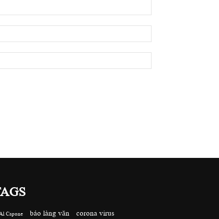
TAGS
báo làng văn
corona virus
Al Capone