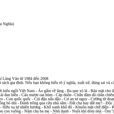
u Nghĩa)
chí Làng Văn từ 1984 đến 2008
 sách gia đình. Nếu bạn không hiểu rõ ý nghĩa, xuất xứ, đúng sai và c
6 kiểu ngồi Việt Nam - Áo gấm về làng - Ba que xỏ lá - Bán mặt cho đ
 Cái đan biều - Cáo mượn oai hùm - Cáp duồn
-
Chân đăm đá chân chiêu 
​​
​​
 Con quốc quốc - Củi đậu nấu đậu - Cư an tư nguy - Cường từ đoạt lý 
ng bỏ dùi - Đánh trống qua cửa nhà sấm - Đất cha hay đất mẹ? - Độc g
- Hữu xạ tự nhiên hương - Khố xanh khố đỏ - Khuôn mặt chữ điền - K
tròn con vuông - Năm cha ba mẹ - Nhũ danh - Nuôi khỉ dòm nhà - Ôm
“
​​