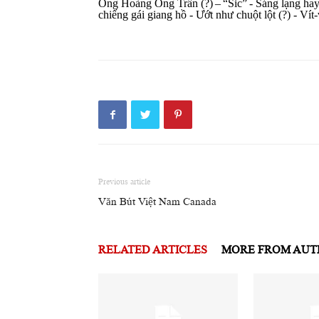
Ông Hoàng Ông Trấn (?)
–
“Sic”
- Sáng lạng ha
​​
​​
​​
chiếng gái giang hồ - Ướt như chuột lột (?) - Ví
Previous article
Văn Bút Việt Nam Canada
RELATED ARTICLES
MORE FROM AU