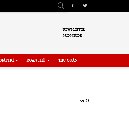
NEWSLETTER
SUBSCRIBE
GIẢI TRÍ
ĐOÀN THỂ
THƯ QUÁN
93