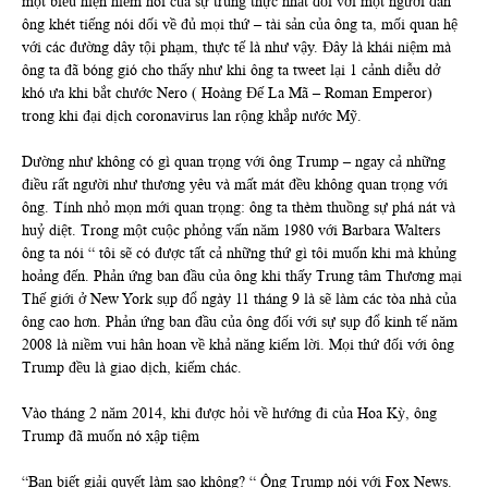
một biểu hiện hiếm hoi của sự trung thực nhất đối với một người đàn
ông khét tiếng nói dối về đủ mọi thứ – tài sản của ông ta, mối quan hệ
với các đường dây tội phạm, thực tế là như vậy. Đây là khái niệm mà
ông ta đã bóng gió cho thấy như khi ông ta tweet lại 1 cảnh diễu dở
khó ưa khi bắt chước Nero ( Hoàng Đế La Mã – Roman Emperor)
trong khi đại dịch coronavirus lan rộng khắp nước Mỹ.
Dường như không có gì quan trọng với ông Trump – ngay cả những
điều rất người như thương yêu và mất mát đều không quan trọng với
ông. Tính nhỏ mọn mới quan trọng: ông ta thèm thuồng sự phá nát và
huỷ diệt. Trong một cuộc phỏng vấn năm 1980 với Barbara Walters
ông ta nói “ tôi sẽ có được tất cả những thứ gì tôi muốn khi mà khủng
hoảng đến. Phản ứng ban đầu của ông khi thấy Trung tâm Thương mại
Thế giới ở New York sụp đổ ngày 11 tháng 9 là sẽ làm các tòa nhà của
ông cao hơn. Phản ứng ban đầu của ông đối với sự sụp đổ kinh tế năm
2008 là niềm vui hân hoan về khả năng kiếm lời. Mọi thứ đối với ông
Trump đều là giao dịch, kiếm chác.
Vào tháng 2 năm 2014, khi được hỏi về hướng đi của Hoa Kỳ, ông
Trump đã muốn nó xập tiệm
“Bạn biết giải quyết làm sao không? “ Ông Trump nói với Fox News.