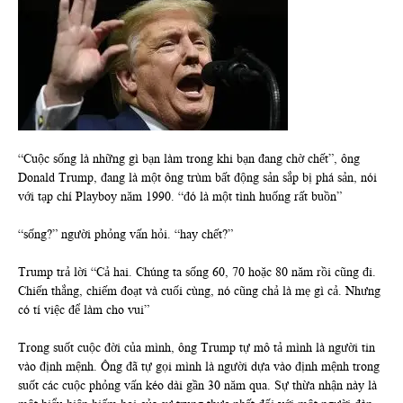
“Cuộc sống là những gì bạn làm trong khi bạn đang chờ chết”, ông
Donald Trump, đang là một ông trùm bất động sản sắp bị phá sản, nói
với tạp chí Playboy năm 1990. “đó là một tình huống rất buồn”
“sống?” người phỏng vấn hỏi. “hay chết?”
Trump trả lời “Cả hai. Chúng ta sống 60, 70 hoặc 80 năm rồi cũng đi.
Chiến thắng, chiếm đoạt và cuối cùng, nó cũng chả là mẹ gì cả. Nhưng
có tí việc để làm cho vui”
Trong suốt cuộc đời của mình, ông Trump tự mô tả mình là người tin
vào định mệnh. Ông đã tự gọi mình là người dựa vào định mệnh trong
suốt các cuộc phỏng vấn kéo dài gần 30 năm qua. Sự thừa nhận này là