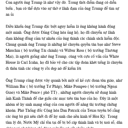
Con người ông Trump là như vậy đó. Trong thời điểm đang có diễn
biến , bạn có thể dựa vào sự thờ ơ lãnh đạm của ông Trump để tìm sự
an ủi
Điều khiến ông Trump đặc biệt nguy hiểm là ông không hành động
một mình. Ông được Đảng Cộng hòa ủng hộ, họ đã chuyển sự lãnh
đạm không đồng cảm tự nhiên của ông thành các chính sách hiểm độc.
Chung quanh ông Trump là những kẻ chuyên quyền tàn bạo như Steve
Mnuchin ( bộ trưởng Tài chánh) và Wilbur Ross ( bộ trưởng Thương
Mại), là người giống như ông Trump, cùng với cựu cố vấn của White
House là Carl Icahn, họ đã bảo vệ cho các tập đoàn khét tiếng là chuyên
đi thôn tính các công ty rồi dẹp nó để kiếm lời
Ông Trump cũng được vây quanh bởi một số kẻ cực đoan tôn giáo, như
William Bar ( bộ trưởng Tư Pháp), Mike Pompeo ( bộ trưởng Ngoại
Giao) và Mike Pence ( phó TT) , những người chuyên sử dụng hình
ảnh Kinh Thánh để che giấu các mục tiêu tàn bạo của họ. Đây là một
nhóm sẽ hy sinh mạng sống của con người để nâng thị trường chứng
khoán. Phó Thống đốc Cộng hòa Dan Patrick của Texas tuyên bố rằng
các ông bà già nên chết đi để hy sinh cho nền kinh tế Hoa Kỳ. Trong
tâm lý đó, Nước Mỹ chỉ tồn tại để bị bố ráp thình lình và bị xoá sổ, dân