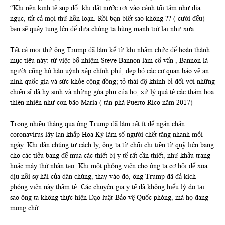
“Khi nền kinh tế sụp đổ, khi đất nước rơi vào cảnh tối tăm như địa
ngục, tất cả mọi thứ hỗn loạn. Rồi bạn biết sao không ?? ( cười đểu)
bạn sẽ quậy tung lên để đưa chúng ta hùng mạnh trở lại như xưa
Tất cả mọi thứ ông Trump đã làm kể từ khi nhậm chức để hoàn thành
mục tiêu này: từ việc bổ nhiệm Steve Bannon làm cố vấn , Bannon là
người cũng hô hào uýnh xập chính phủ; dẹp bỏ các cơ quan bảo vệ an
ninh quốc gia và sức khỏe cộng đồng; tỏ thái độ khinh bỉ đối với những
chiến sĩ đã hy sinh và những góa phụ của họ; xử lý quá tệ các thảm họa
thiên nhiên như cơn bão Maria ( tàn phá Puerto Rico năm 2017)
Trong nhiều tháng qua ông Trump đã làm rất ít để ngăn chặn
coronavirus lây lan khắp Hoa Kỳ làm số người chết tăng nhanh mỗi
ngày. Khi dân chúng tự cách ly, ông ta từ chối chi tiền từ quỹ liên bang
cho các tiểu bang để mua các thiết bị y tế rất cần thiết, như khẩu trang
hoặc máy thở nhân tạo. Khi một phóng viên cho ông ta cơ hội để xoa
dịu nỗi sợ hãi của dân chúng, thay vào đó, ông Trump đã đả kích
phóng viên này thậm tệ. Các chuyên gia y tế đã không hiểu lý do tại
sao ông ta không thực hiện Đạo luật Bảo vệ Quốc phòng, mà họ đang
mong chờ.