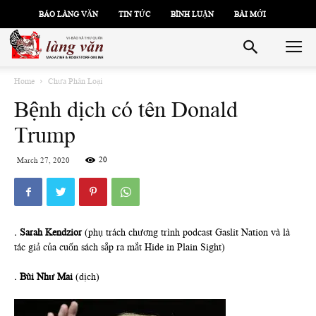
BÁO LÀNG VĂN
TIN TỨC
BÌNH LUẬN
BÀI MỚI
Home
Chưa Phân Loại
Bệnh dịch có tên Donald
Trump
20
March 27, 2020
. Sarah Kendzior
(phụ trách chương trình podcast Gaslit Nation và là
tác giả của cuốn sách sắp ra mắt Hide in Plain Sight)
. Bùi Như Mai
(dịch)