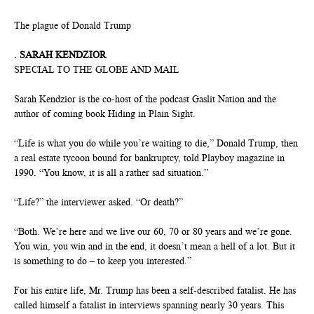
The plague of Donald Trump
. SARAH KENDZIOR
SPECIAL TO THE GLOBE AND MAIL
Sarah Kendzior is the co-host of the podcast Gaslit Nation and the
author of coming book Hiding in Plain Sight.
“Life is what you do while you’re waiting to die,” Donald Trump, then
a real estate tycoon bound for bankruptcy, told Playboy magazine in
1990. “You know, it is all a rather sad situation.”
“Life?” the interviewer asked. “Or death?”
“Both. We’re here and we live our 60, 70 or 80 years and we’re gone.
You win, you win and in the end, it doesn’t mean a hell of a lot. But it
is something to do – to keep you interested.”
For his entire life, Mr. Trump has been a self-described fatalist. He has
called himself a fatalist in interviews spanning nearly 30 years. This