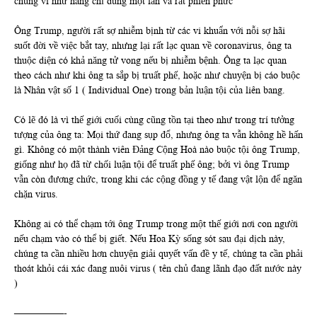
chúng ví như hàng chỉ dùng một lần và rất phiền phức
Ông Trump, người rất sợ nhiễm bịnh từ các vi khuẩn với nỗi sợ hãi
suốt đời về việc bắt tay, nhưng lại rất lạc quan về coronavirus, ông ta
thuộc diện có khả năng tử vong nếu bị nhiễm bệnh. Ông ta lạc quan
theo cách như khi ông ta sắp bị truất phế, hoặc như chuyện bị cáo buộc
là Nhân vật số 1 ( Individual One) trong bản luận tội của liên bang.
Có lẽ đó là vì thế giới cuối cùng cũng tồn tại theo như trong trí tưởng
tượng của ông ta: Mọi thứ đang sụp đổ, nhưng ông ta vẫn không hề hấn
gì. Không có một thành viên Đảng Cộng Hoà nào buộc tội ông Trump,
giống như họ đã từ chối luận tội để truất phế ông; bởi vì ông Trump
vẫn còn đương chức, trong khi các cộng đồng y tế đang vật lộn để ngăn
chặn virus.
Không ai có thể chạm tới ông Trump trong một thế giới nơi con người
nếu chạm vào có thể bị giết. Nếu Hoa Kỳ sống sót sau đại dịch này,
chúng ta cần nhiều hơn chuyện giải quyết vấn đề y tế, chúng ta cần phải
thoát khỏi cái xác đang nuôi virus ( tên chủ đang lãnh đạo đất nước này
)
—————-