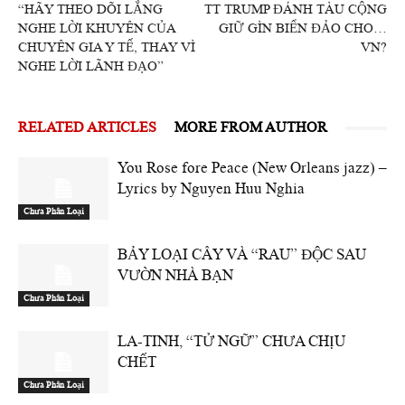
“HÃY THEO DÕI LẮNG
TT TRUMP ĐÁNH TÀU CỘNG
NGHE LỜI KHUYÊN CỦA
GIỮ GÌN BIỂN ĐẢO CHO…
CHUYÊN GIA Y TẾ, THAY VÌ
VN?
NGHE LỜI LÃNH ĐẠO”
RELATED ARTICLES
MORE FROM AUTHOR
You Rose fore Peace (New Orleans jazz) –
Lyrics by Nguyen Huu Nghia
Chưa Phân Loại
BẢY LOẠI CÂY VÀ “RAU” ĐỘC SAU
VƯỜN NHÀ BẠN
Chưa Phân Loại
LA-TINH, “TỬ NGỮ” CHƯA CHỊU
CHẾT
Chưa Phân Loại