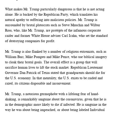
What makes Mr. Trump particularly dangerous is that he is not acting
alone. He is backed by the Republican Party, which translates his
natural apathy to suffering into malicious policies. Mr. Trump is
surrounded by brutal plutocrats such as Steve Mnuchin and Wilbur
Ross, who, like Mr. Trump, are protégés of the infamous corporate
raider and former White House adviser Carl Icahn, who set the standard
of destroying companies for profit.
Mr. Trump is also flanked by a number of religious extremists, such as
William Barr, Mike Pompeo and Mike Pence, who use biblical imagery
to cloak their brutal goals. The overall effect is a group that will
sacrifice human lives to lift the stock market. Republican Lieutenant
Governor Dan Patrick of Texas stated that grandparents should die for
the U.S. economy. In that mentality, the U.S. exists to be raided and
razed, its citizens disposable and inconvenient.
Mr. Trump, a notorious germophobe with a lifelong fear of hand-
shaking, is remarkably sanguine about the coronavirus, given that he is
in the demographic more likely to die if infected. He is sanguine in the
way he was about being impeached, or about being labeled Individual