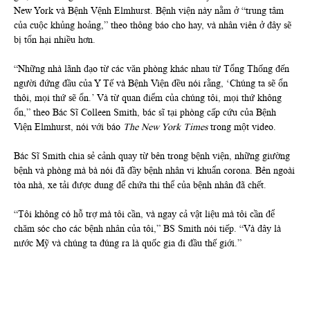
New York và Bệnh Vệnh Elmhurst. Bệnh viện này nằm ở “trung tâm
của cuộc khủng hoảng,” theo thông báo cho hay, và nhân viên ở đây sẽ
bị tổn hại nhiều hơn.
“Những nhà lãnh đạo từ các văn phòng khác nhau từ Tổng Thống đến
người đứng đầu của Y Tế và Bệnh Viện đều nói rằng, ‘Chúng ta sẽ ổn
thôi, mọi thứ sẽ ổn.’ Và từ quan điểm của chúng tôi, mọi thứ không
ổn,” theo Bác Sĩ Colleen Smith, bác sĩ tại phòng cấp cứu của Bệnh
Viện Elmhurst, nói với báo
The New York Times
trong một video.
Bác Sĩ Smith chia sẻ cảnh quay từ bên trong bệnh viện, những giường
bệnh và phòng mà bà nói đã đầy bệnh nhân vi khuẩn corona. Bên ngoài
tòa nhà, xe tải được dung để chứa thi thể của bệnh nhân đã chết.
“Tôi không có hỗ trợ mà tôi cần, và ngay cả vật liệu mà tôi cần để
chăm sóc cho các bệnh nhân của tôi,” BS Smith nói tiếp. “Và đây là
nước Mỹ và chúng ta đúng ra là quốc gia đi đầu thế giới.”