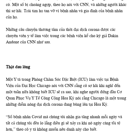
có. Một số bị choáng ngợp, theo họ nói với CNN, và những người khác
thì sợ hãi. Trái tim họ tan vỡ vì bệnh nhân và gia đình của bệnh nhân
của họ.
Những câu chuyện thương tâm của thời đại dịch corona được các
chuyên viên y tế làm việc trong các bệnh viện kể cho ký giả Dakin
Andone của CNN như sau.
Thật đau lòng
Một Y tá trong Phòng Chăm Sóc Đặc Biệt (ICU) làm việc tại Bệnh
Viện của Đại Học Chicago nói với CNN rằng cô sợ hãi khi nghĩ đến
một tuần nữa không biết ICU sẽ ra sao, khi nghe người đứng đầu Cơ
Quan Phục Vụ Y Tế Công Cộng Hoa Kỳ nói rằng Chicago là một trong
những điểm nóng đại dịch corona đang bùng lên tại Hoa Kỳ.
“Số bệnh nhân Covid mà chúng tôi nhận gia tăng nhanh mỗi ngày và
tất cả chúng tôi đều lo lắng điều gì sẽ xảy ra khi nó ngày càng tồi tệ
hơn,” theo cô y tá không muốn nêu danh này cho biết.