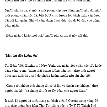
không nêu tên vì họ sợ những hậu quả khi nói với truyền thông.
Người phụ tá bác sĩ mô tả một phòng cấp cứu đông người gấp đôi như
một phòng chăm sóc đặc biệt ICU vì số lượng lớn bệnh nhân cần được
đặt nội khí quản. Ghế và cáng đang được đưa vào để bù đắp cho dòng
bệnh nhân.
“Bệnh nhân ở khắp mọi nơi,” người phụ tá bác sĩ này nói thế.
‘Mọi thứ đều không ổn’
Tại Bệnh Viện Elmhurst ở New York, các nhân viên chăm sóc sức khỏe
đang sống trong “trạng thái hoang tưởng liên tục,” theo một người
được xác nhận là y tá ở đó nhưng không muốn nêu tên cho biết.
“Chúng tôi không biết chúng tôi có bị lây vi khuẩn hay không,” theo
người này kể, “và chúng tôi rất sợ lây bệnh cho người khác.”
Ít nhất 13 người đã thiệt mạng tại bệnh viện ở Queens trong vòng 24
giờ, theo thông báo hôm Thứ Tư tuần trước từ Ty Y Tế Thành Phố