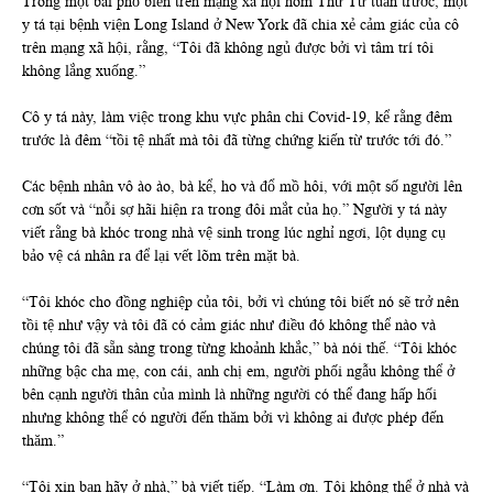
Trong một bài phổ biến trên mạng xã hội hôm Thứ Tư tuần trước, một
y tá tại bệnh viện Long Island ở New York đã chia xẻ cảm giác của cô
trên mạng xã hội, rằng, “Tôi đã không ngủ được bởi vì tâm trí tôi
không lắng xuống.”
Cô y tá này, làm việc trong khu vực phân chi Covid-19, kể rằng đêm
trước là đêm “tồi tệ nhất mà tôi đã từng chứng kiến từ trước tới đó.”
Các bệnh nhân vô ào ào, bà kể, ho và đổ mồ hôi, với một số người lên
cơn sốt và “nỗi sợ hãi hiện ra trong đôi mắt của họ.” Người y tá này
viết rằng bà khóc trong nhà vệ sinh trong lúc nghỉ ngơi, lột dụng cụ
bảo vệ cá nhân ra để lại vết lõm trên mặt bà.
“Tôi khóc cho đồng nghiệp của tôi, bởi vì chúng tôi biết nó sẽ trở nên
tồi tệ như vậy và tôi đã có cảm giác như điều đó không thể nào và
chúng tôi đã sẵn sàng trong từng khoảnh khắc,” bà nói thế. “Tôi khóc
những bậc cha mẹ, con cái, anh chị em, người phối ngẫu không thể ở
bên cạnh người thân của mình là những người có thể đang hấp hối
nhưng không thể có người đến thăm bởi vì không ai được phép đến
thăm.”
“Tôi xin bạn hãy ở nhà,” bà viết tiếp. “Làm ơn. Tôi không thể ở nhà và