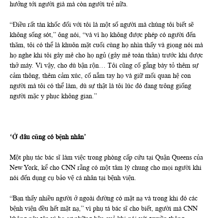
hưởng tới người già mà còn người trẻ nữa.
“Điều rất tàn khốc đối với tôi là một số người mà chúng tôi biết sẽ
không sống sót,” ông nói, “và vì họ không được phép có người đến
thăm, tôi có thể là khuôn mặt cuối cùng họ nhìn thấy và giọng nói mà
họ nghe khi tôi gây mê cho họ ngủ (gây mê toàn thân) trước khi được
thở máy. Vì vậy, cho dù bận rộn… Tôi cũng cố gắng bày tỏ thêm sự
cảm thông, thêm cảm xúc, cố nắm tay họ và giữ mối quan hệ con
người mà tôi có thể làm, dù sự thật là tôi lúc đó đang trông giống
người mặc y phục không gian.”
‘Ở đâu cũng có bệnh nhân’
Một phụ tác bác sĩ làm việc trong phòng cấp cứu tại Quận Queens của
New York, kể cho CNN rằng có một tâm lý chung cho mọi người khi
nói đến dụng cụ bảo vệ cá nhân tại bệnh viện.
“Bạn thấy nhiều người ở ngoài đường có mặt nạ và trong khi đó các
bệnh viện đều hết mặt nạ,” vì phụ tá bác sĩ cho biết, người mà CNN