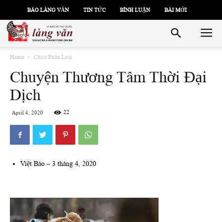
BÁO LÀNG VĂN
TIN TỨC
BÌNH LUẬN
BÀI MỚI
Home
Chưa Phân Loại
Chuyện Thương Tâm Thời Đại
Dịch
22
April 4, 2020
Việt Báo – 3 tháng 4, 2020