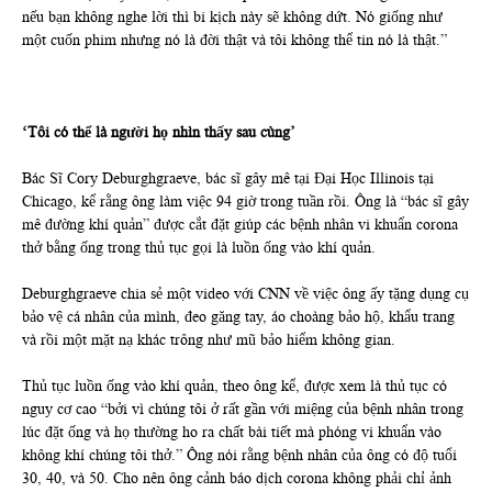
nếu bạn không nghe lời thì bi kịch này sẽ không dứt. Nó giống như
một cuốn phim nhưng nó là đời thật và tôi không thể tin nó là thật.”
‘Tôi có thể là người họ nhìn thấy sau cùng’
Bác Sĩ Cory Deburghgraeve, bác sĩ gây mê tại Đại Học Illinois tại
Chicago, kể rằng ông làm việc 94 giờ trong tuần rồi. Ông là “bác sĩ gây
mê đường khí quản” được cắt đặt giúp các bệnh nhân vi khuẩn corona
thở bằng ống trong thủ tục gọi là luồn ống vào khí quản.
Deburghgraeve chia sẻ một video với CNN về việc ông ấy tặng dụng cụ
bảo vệ cá nhân của mình, đeo găng tay, áo choàng bảo hộ, khẩu trang
và rồi một mặt nạ khác trông như mũ bảo hiểm không gian.
Thủ tục luồn ống vào khí quản, theo ông kể, được xem là thủ tục có
nguy cơ cao “bởi vì chúng tôi ở rất gần với miệng của bệnh nhân trong
lúc đặt ống và họ thường ho ra chất bài tiết mà phóng vi khuẩn vào
không khí chúng tôi thở.” Ông nói rằng bệnh nhân của ông có độ tuổi
30, 40, và 50. Cho nên ông cảnh báo dịch corona không phải chỉ ảnh