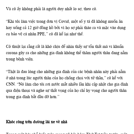
Và cô ấy không phải là người duy nhất lo sợ, theo cô.
“Khi tôi làm việc trong đơn vị Covid, một số y tá đã không muốn ăn
hay uống cả 12 giờ đồng hồ bởi vì họ sợ phải tháo ra và mặc vào dụng
cụ bảo vệ cá nhân PPE,” cô đã kể lại như thế.
Cô thuật lại rằng rất là khó chịu để nhìn thấy sự tổn thất mà vi khuẩn
corona gây ra cho những gia đình không thể thăm người thân đang nằm
trong bệnh viện.
“Thật là đau lòng cho những gia đình của các bệnh nhân này phải nằm
ở nhà trong lúc người thân của họ chống chọi với tử thần,” cô kể với
CNN. “Nó làm cho tôi rơi nước mắt nhiều lần khi cập nhật cho gia đình
qua điện thoại và nghe sự thất vọng của họ chỉ hy vọng cho người thân
trong gia đình bắt đầu đỡ hơn.”
Khóc ròng trên đường lái xe về nhà