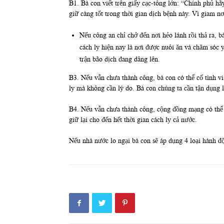
B1. Bà con viết trên giấy cạc-tông lớn: “Chính phủ h
giữ càng tốt trong thời gian dịch bệnh này. Vì giam nơ
Nếu công an chỉ chở đến nơi hẻo lánh rồi thả ra, b
cách ly hiện nay là nơi được nuôi ăn và chăm sóc y 
trận bão dịch đang dâng lên.
B3. Nếu vẫn chưa thành công, bà con có thể cố tình vi
ly mà không cần lý do. Bà con chúng ta cần tận dụng l
B4. Nếu vẫn chưa thành công, cộng đồng mạng có thể c
giữ lại cho đến hết thời gian cách ly cả nước.
Nếu nhà nước lo ngại bà con sẽ áp dụng 4 loại hành 