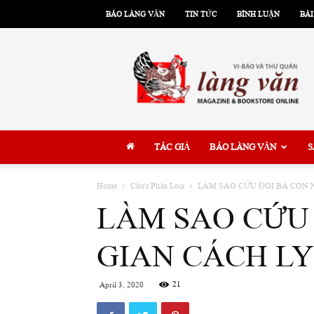
BÁO LÀNG VĂN
TIN TỨC
BÌNH LUẬN
BÀI
Làng
Văn
TÁC GIẢ
BÁO LÀNG VĂN
S
Home
Chưa Phân Loại
LÀM SAO CỨU ĐÓI BÀ CON 
LÀM SAO CỨU
GIAN CÁCH LY
21
April 3, 2020