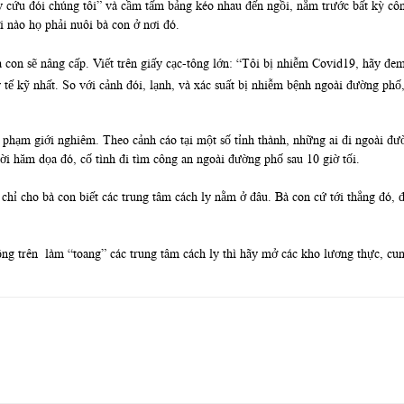
ãy cứu đói chúng tôi” và cầm tấm bảng kéo nhau đến ngồi, nằm trước bất kỳ cô
i nào họ phải nuôi bà con ở nơi đó.
à con sẽ nâng cấp. Viết trên giấy cạc-tông lớn: “Tôi bị nhiễm Covid19, hãy đem
tế kỹ nhất. So với cảnh đói, lạnh, và xác suất bị nhiễm bệnh ngoài đường phố, t
 phạm giới nghiêm. Theo cảnh cáo tại một số tỉnh thành, những ai đi ngoài đư
ời hăm dọa đó, cố tình đi tìm công an ngoài đường phố sau 10 giờ tối.
hỉ cho bà con biết các trung tâm cách ly nằm ở đâu. Bà con cứ tới thẳng đó,
động trên làm “toang” các trung tâm cách ly thì hãy mở các kho lương thực,