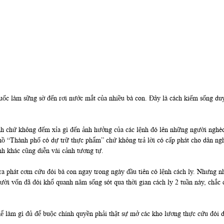
quốc làm sững sờ đến rơi nước mắt của nhiều bà con. Đây là cách kiếm sống duy
nh chứ không đếm xỉa gì đến ảnh hưởng của các lệnh đó lên những người nghèo đ
ồ “Thành phố có dự trữ thực phẩm” chứ không trả lời có cấp phát cho dân ng
h khác cũng diễn vài cảnh tương tự.
ra phát cơm cứu đói bà con ngay trong ngày đầu tiên có lệnh cách ly. Nhưng n
ười vốn đã đói khổ quanh năm sống sót qua thời gian cách ly 2 tuần này, chắc 
thể làm gì đủ để buộc chính quyền phải thật sự mở các kho lương thực cứu đói 