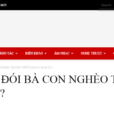
 MỚI
ÁNG TÁC
BIÊN KHẢO
ÂM NHẠC
NGHỆ THUẬT
NGHÈO TRONG THỜI GIAN CÁCH LY?
 ĐÓI BÀ CON NGHÈO 
?