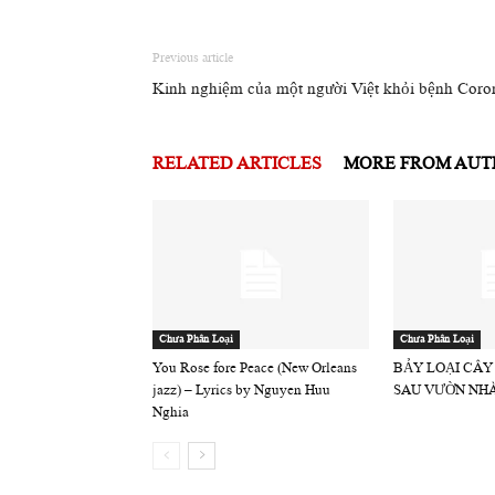
Previous article
Kinh nghiệm của một người Việt khỏi bệnh Coro
RELATED ARTICLES
MORE FROM AU
Chưa Phân Loại
Chưa Phân Loại
You Rose fore Peace (New Orleans
BẢY LOẠI CÂY
jazz) – Lyrics by Nguyen Huu
SAU VƯỜN NH
Nghia