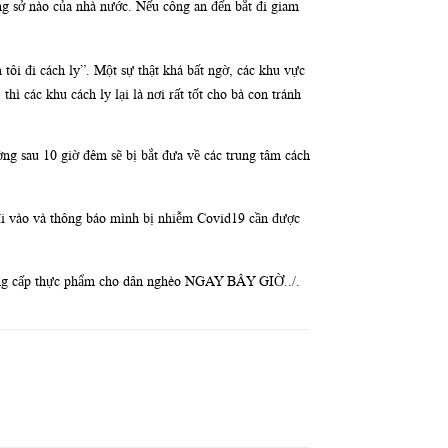
ng sở nào của nhà nước. Nếu công an đến bắt đi giam
 tôi đi cách ly”. Một sự thật khá bất ngờ, các khu vực
hì các khu cách ly lại là nơi rất tốt cho bà con tránh
ờng sau 10 giờ đêm sẽ bị bắt đưa về các trung tâm cách
 đi vào và thông báo mình bị nhiễm Covid19 cần được
 cung cấp thực phẩm cho dân nghèo NGAY BÂY GIỜ../.