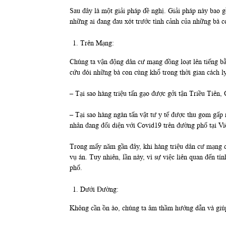
Sau đây là một giải pháp đề nghị. Giải pháp này bao 
những ai đang đau xót trước tình cảnh của những bà c
Trên Mạng:
Chúng ta vận động dân cư mạng đồng loạt lên tiếng bằ
cứu đói những bà con cùng khổ trong thời gian cách ly
– Tại sao hàng triệu tấn gạo được gởi tận Triều Tiên
– Tại sao hàng ngàn tấn vật tư y tế được thu gom gấp
nhân đang đối diện với Covid19 trên đường phố tại V
Trong mấy năm gần đây, khi hàng triệu dân cư mạng cù
vụ án. Tuy nhiên, lần này, vì sự việc liên quan đến 
phố.
Dưới Đường:
Không cần ồn ào, chúng ta âm thầm hướng dẫn và giúp 