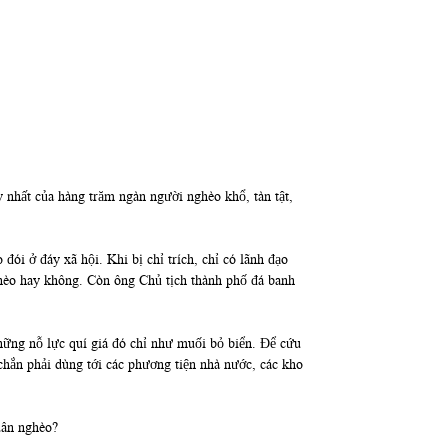
 nhất của hàng trăm ngàn người nghèo khổ, tàn tật,
ói ở đáy xã hội. Khi bị chỉ trích, chỉ có lãnh đạo
hèo hay không. Còn ông Chủ tịch thành phố đá banh
hững nỗ lực quí giá đó chỉ như muối bỏ biển. Để cứu
chắn phải dùng tới các phương tiện nhà nước, các kho
dân nghèo?