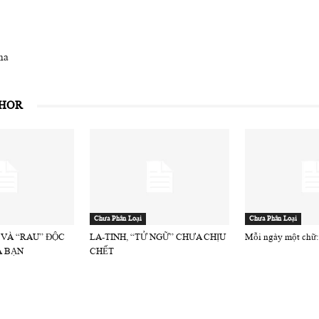
na
THOR
Chưa Phân Loại
Chưa Phân Loại
 VÀ “RAU” ĐỘC
LA-TINH, “TỬ NGỮ” CHƯA CHỊU
Mỗi ngày một chữ:
À BẠN
CHẾT