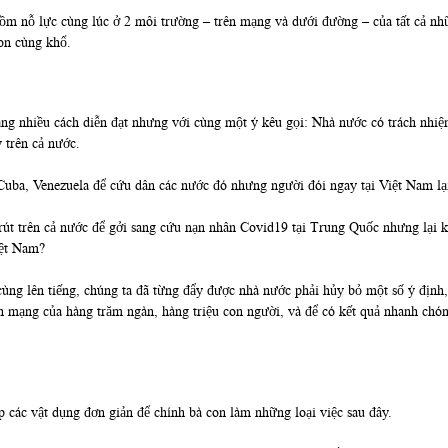
gồm nỗ lực cùng lúc ở 2 môi trường – trên mạng và dưới đường – của tất cả nh
on cùng khổ.
ng nhiều cách diễn đạt nhưng với cùng một ý kêu gọi: Nhà nước có trách nhiệ
 trên cả nước.
, Cuba, Venezuela để cứu dân các nước đó nhưng người đói ngay tại Việt Nam l
 rút trên cả nước để gởi sang cứu nạn nhân Covid19 tại Trung Quốc nhưng lại
iệt Nam?
ng lên tiếng, chúng ta đã từng đẩy được nhà nước phải hủy bỏ một số ý định, r
tính mạng của hàng trăm ngàn, hàng triệu con người, và để có kết quả nhanh ch
các vật dụng đơn giản để chính bà con làm những loại việc sau đây.