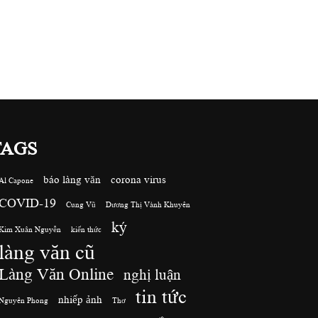
TAGS
báo làng văn
corona virus
Al Capone
COVID-19
Cung Vũ
Dương Thị Vành Khuyên
ký
Kim Xuân Nguyễn
kiến thức
làng văn cũ
Làng Văn Online
nghị luận
tin tức
nhiếp ảnh
Nguyên Phong
Thơ