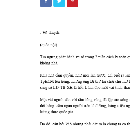
. Vũ Thạch
(quốc nội)
Tin ngưng phát hành vé số trong 2 tuần cách ly toàn 
không nhà.
Phía nhà cầm quyền, như mọi lần trước, chỉ biết ra lệ
TpHCM lên tiếng, nhưng ông Bí thư lại chơi chữ mơ h
sang sở LĐ-TB-XH là hết. Lãnh đạo một vài tỉnh, thàn
Một vài người dân với tấm lòng vàng đã lập tức xông 
đói hàng trăm ngàn người trên lề đường, hàng triệu ng
lương thực quốc gia.
Do đó, câu hỏi khó nhưng phải đặt ra là chúng ta có 