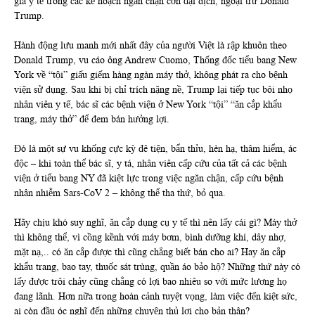
gia y tế trong các kế hoạch ngăn chận cơn đại dịch, ngoại trừ Donald
Trump.
Hành động lưu manh mới nhất đây của người Việt là rập khuôn theo
Donald Trump, vu cáo ông Andrew Cuomo, Thống đốc tiểu bang New
York về “tội” giấu giếm hàng ngàn máy thở, không phát ra cho bệnh
viện sử dụng. Sau khi bị chỉ trích nặng nề, Trump lại tiếp tục bôi nhọ
nhân viên y tế, bác sĩ các bệnh viện ở New York “tội” “ăn cắp khẩu
trang, máy thở” để đem bán hưởng lợi.
Đó là một sự vu khống cực kỳ đê tiện, bẩn thỉu, hèn hạ, thâm hiểm, ác
độc – khi toàn thể bác sĩ, y tá, nhân viên cấp cứu của tất cả các bệnh
viện ở tiểu bang NY đã kiệt lực trong việc ngăn chận, cấp cứu bệnh
nhân nhiễm Sars-CoV 2 – không thể tha thứ, bỏ qua.
Hãy chịu khó suy nghĩ, ăn cắp dụng cụ y tế thì nên lấy cái gì? Máy thở
thì không thể, vì cồng kềnh với máy bơm, bình dưỡng khí, dây nhợ,
mặt nạ,.. có ăn cắp được thì cũng chẳng biết bán cho ai? Hay ăn cắp
khẩu trang, bao tay, thuốc sát trùng, quần áo bảo hộ? Những thứ này có
lấy được trôi chảy cũng chẳng có lợi bao nhiêu so với mức lương họ
đang lãnh. Hơn nữa trong hoàn cảnh tuyệt vọng, làm việc đến kiệt sức,
ai còn đầu óc nghĩ đến những chuyện thủ lợi cho bản thân?