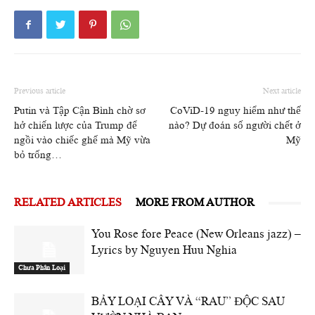
Previous article
Next article
Putin và Tập Cận Bình chờ sơ
CoViD-19 nguy hiểm như thế
hở chiến lược của Trump để
nào? Dự đoán số người chết ở
ngồi vào chiếc ghế mà Mỹ vừa
Mỹ
bỏ trống…
RELATED ARTICLES
MORE FROM AUTHOR
You Rose fore Peace (New Orleans jazz) –
Lyrics by Nguyen Huu Nghia
Chưa Phân Loại
BẢY LOẠI CÂY VÀ “RAU” ĐỘC SAU