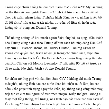
Trong cuộc chiến chống lại đại dịch Sars-CoV 2 của nước Mỹ, ai cũng
có thể thấy rõ con người Trump với tính khí lưu manh, bản chất vô
đạo, bất nhân, nham hiểm từ những hành động vu vạ, những tuyên bố
đổ lỗi tới sự trốn tránh trách nhiệm trơ trẽn, vô liêm sỉ, hoàn toàn
không có tự trọng của Donald Trump.
Thế nhưng những kẻ lưu manh người Việt, ủng hộ, ca tụng, thần thánh
hóa Trump cũng a dua theo Trump để tìm cách bôi nhọ đảng Dân Chủ
hay cựu TT Barack Obama, bà Hillary Clinton,.. những người đã
không còn quyền hạn, trách nhiệm gì trong các chính sách, việc làm
hiện nay của tòa Bạch Ốc. Họ lôi cả những chuyện lăng nhăng tình dục
của Bill Clinton với Monica Lewinsky từ thập niên 90 thế kỷ trước ra
để so sánh, bào chữa, bênh vực cho Donald Trump.
Sự chậm trễ ứng phó với đại dịch Sars-CoV 2 không chỉ mình Trump
mắc phải, nhưng lãnh đạo các nước khác khi nhận ra lỗi lầm, họ can
đảm khắc phục tình trạng ngay tức khắc, họ không câng câng mặt mày,
tiếp tục cù cưa tìm người để trút trách nhiệm. Khắp thế giới, không ai
thấy một tổng thống, thủ tướng, nhà lãnh đạo đất nước nào tìm cách đổ
lỗi cho người tiền nhiệm hay luôn tuyên bố mâu thuẩn với các chuyên