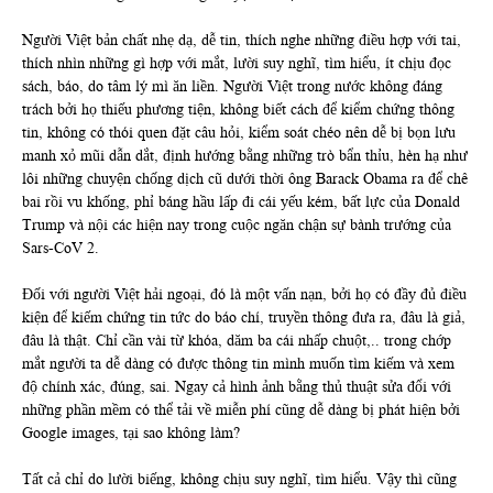
Người Việt bản chất nhẹ dạ, dễ tin, thích nghe những điều hợp với tai,
thích nhìn những gì hợp với mắt, lười suy nghĩ, tìm hiểu, ít chịu đọc
sách, báo, do tâm lý mì ăn liền. Người Việt trong nước không đáng
trách bởi họ thiếu phương tiện, không biết cách để kiểm chứng thông
tin, không có thói quen đặt câu hỏi, kiểm soát chéo nên dễ bị bọn lưu
manh xỏ mũi dẫn dắt, định hướng bằng những trò bẩn thỉu, hèn hạ như
lôi những chuyện chống dịch cũ dưới thời ông Barack Obama ra để chê
bai rồi vu khống, phỉ báng hầu lấp đi cái yếu kém, bất lực của Donald
Trump và nội các hiện nay trong cuộc ngăn chận sự bành trướng của
Sars-CoV 2.
Đối với người Việt hải ngoại, đó là một vấn nạn, bởi họ có đầy đủ điều
kiện để kiếm chứng tin tức do báo chí, truyền thông đưa ra, đâu là giả,
đâu là thật. Chỉ cần vài từ khóa, dăm ba cái nhấp chuột,.. trong chớp
mắt người ta dễ dàng có được thông tin mình muốn tìm kiếm và xem
độ chính xác, đúng, sai. Ngay cả hình ảnh bằng thủ thuật sửa đổi với
những phần mềm có thể tải về miễn phí cũng dễ dàng bị phát hiện bởi
Google images, tại sao không làm?
Tất cả chỉ do lười biếng, không chịu suy nghĩ, tìm hiểu. Vậy thì cũng