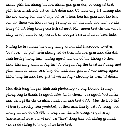
manh, phát tán những tin đồn nhảm, giả, gian dối, bẻ cong sự thật,..
phát triển mạnh hơn bất cứ thời điểm nào. Cá nhân ông TT Trump như
thế nào không bàn đến ở đây, bởi sự ti tiện, hèn hạ, gian xảo, láo lừa,
côn đồ, thiếu văn hóa của ông Trump đã đạt đến mức độc nhất vô nhị
trong 45 đời tổng thống của lịch sử nước Mỹ, muốn biết chỉ cần vài cái
nhấp chuột, dăm ba keywords trên Google Search là ra cả triệu links.
Những kẻ lưu manh tận dụng mạng xã hội như Facebook, Twitter,
Youtube,.. để phát triển những trò đê tiện, lừa dối, gian xảo, dẫn dắt,
định hướng thông tin,.. những người nhẹ dạ, dễ tin, không có điều
kiện, khả năng kiểm chứng tin tức bằng những thủ thuật như dùng một
phần mềm để chỉnh sửa, thay đổi hình ảnh, gắn chữ vào miệng người
khác, tung tin xạo, láo, giật tít với những videoclip tự biên, tự diễn,..
Mục đích tung tin giả, hình ảnh photoshop về ông Donald Trump,
phong ông là thánh, là người được Chúa chọn,.. của người Việt nhằm
mục đích gì thì chỉ cá nhân chính chủ mới biết được. Mục đích có thể
vì tiền (videoclip trên youtube), vì thỏa mãn tâm lý bất lực trong việc
chống lại chế độ CSVN, vì lòng căm thù Tàu Cộng, vì quá ái kỷ
(narcissism) hoặc chỉ vì một cái “like” đồng tình với những gì mình
viết ra để chứng tỏ ta đây là kẻ hiểu biết,..