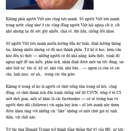
Không phải người Việt nào cũng lưu manh. Số người Việt lưu manh
trong nước cũng như ở các cộng đồng người Việt hải ngoại rất ít, rất
nhỏ nhưng lại đủ sức gây nhiễu, chia rẻ, thù hằn, chống đối nhau.
Số người Việt lưu manh muốn hướng dẫn dư luận, định hướng thông
tin, không nhiều nhưng có đủ mọi thành phần. Từ kẻ ít học, kém văn
hóa đến trí thức — những người có đủ khả năng, kiến thức, trình độ
ngoại ngữ để tìm hiểu, phân tích, nhận định được một tin tức đúng, sai
như luật sư, bác sĩ, kỹ sư, nhà văn, nhà báo,.. — ngoài ra còn có các
cha, linh mục, sư sải,.. trong các tôn giáo.
Không ít trong số họ là người có chút tiếng tăm trong xã hội, cộng
đồng, có chút thành tích đấu tranh chống chế độ CSVN, từng ở tù CS
một thời gian, một số khác là các facebooker — có số lượng bạn và
người theo dõi (follower) vài ngàn hay hơn – số lưu manh này thèm
được khen tặng với những cái “like” không có một chút giá trị tinh
thần, vật chất nào.
Từ lúc ông Donald Trump trở thành tổng thống thứ 45 của Mỹ, sự lưu