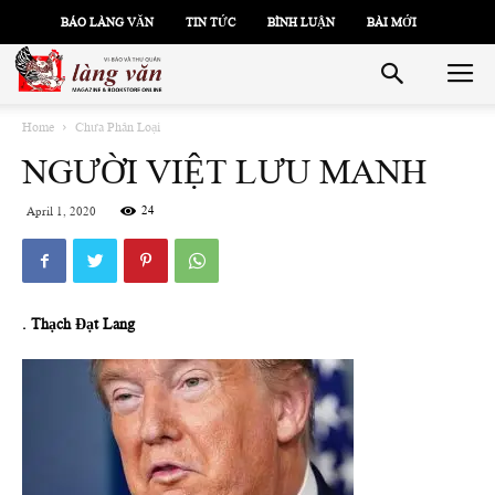
BÁO LÀNG VĂN
TIN TỨC
BÌNH LUẬN
BÀI MỚI
Home
Chưa Phân Loại
NGƯỜI VIỆT LƯU MANH
24
April 1, 2020
. Thạch Đạt Lang