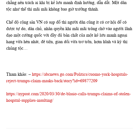
chẳng nên trách ai khi bị kẻ lưu manh định hướng, dẫn dắt. Một dân
tộc như thế thì mãi mãi không bao giờ trưởng thành.
Chế độ cộng sản VN có sụp đổ thì người dân cũng ít có cơ hội để có
được tự do, dân chủ, nhân quyền khi mãi mãi trông chờ vào người lãnh
đạo một cường quốc với đầy đủ bản chất của một kẻ lưu manh ngoại
hạng vừa hèn nhát, đê tiện, gian dối vừa trơ trẽn, hợm hĩnh và kỳ thị
chủng tộc…
Tham khảo: –
https://abcnews.go.com/Politics/cuomo-york-hospitals-
reject-trumps-claim-masks-back/story?id=69877209
https://nypost.com/2020/03/30/de-blasio-calls-trumps-claims-of-stolen-
hospital-supplies-insulting/