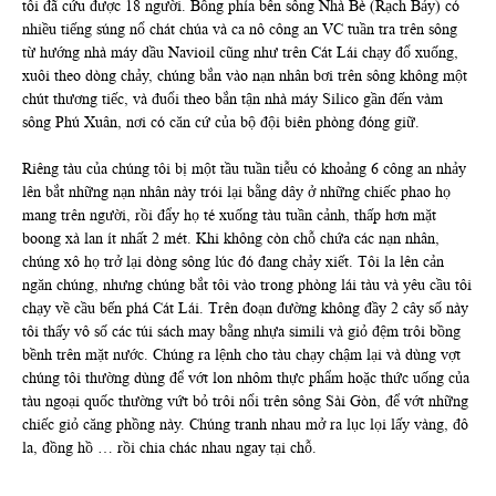
tôi đã cứu được 18 người. Bỗng phía bên sông Nhà Bè (Rạch Bảy) có
nhiều tiếng súng nổ chát chúa và ca nô công an VC tuần tra trên sông
từ hướng nhà máy dầu Navioil cũng như trên Cát Lái chạy đổ xuống,
xuôi theo dòng chảy, chúng bắn vào nạn nhân bơi trên sông không một
chút thương tiếc, và đuổi theo bắn tận nhà máy Silico gần đến vàm
sông Phú Xuân, nơi có căn cứ của bộ đội biên phòng đóng giữ.
Riêng tàu của chúng tôi bị một tầu tuần tiễu có khoảng 6 công an nhảy
lên bắt những nạn nhân này trói lại bằng dây ở những chiếc phao họ
mang trên người, rồi đẩy họ té xuống tàu tuần cảnh, thấp hơn mặt
boong xà lan ít nhất 2 mét. Khi không còn chỗ chứa các nạn nhân,
chúng xô họ trở lại dòng sông lúc đó đang chảy xiết. Tôi la lên cản
ngăn chúng, nhưng chúng bắt tôi vào trong phòng lái tàu và yêu cầu tôi
chạy về cầu bến phá Cát Lái. Trên đoạn đường không đầy 2 cây số này
tôi thấy vô số các túi sách may bằng nhựa simili và giỏ đệm trôi bồng
bềnh trên mặt nước. Chúng ra lệnh cho tàu chạy chậm lại và dùng vợt
chúng tôi thường dùng để vớt lon nhôm thực phẩm hoặc thức uống của
tàu ngoại quốc thường vứt bỏ trôi nổi trên sông Sài Gòn, để vớt những
chiếc giỏ căng phồng này. Chúng tranh nhau mở ra lục lọi lấy vàng, đô
la, đồng hồ … rồi chia chác nhau ngay tại chỗ.