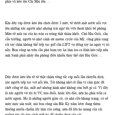
phía và kéo tàu Chi Mai lên …
Khi dây cáp được kéo lên chưa được 3 mét, từ dưới mặt nước nổi vọt
lên những xác người như nhưng trái ngư lôi vừa thoát khỏi bệ phóng.
Máu từ mũi tai của họ trào ra trông thật thảm khốc. Chú Hai Giỏi, cần
cẩu trưởng, người to như cảnh sát motor cycle của Mỹ, cũng phải rụng
rời tay chân không thể tiếp tục giữ cần LIFT và dừng tay lại ngay vị trí
nầy. Bọn công an trên cầu phà bụm tay lại làm loa ra lệnh kéo tiếp nên
anh Sanh phải nhảy lên phòng điều khiển thay thế chú Hai Giỏi …
Dây được kéo lên từ từ thật chậm từng tấc cáp mỗi lần chuyển dịch,
xác người tiếp tục vọt nổi lên, Tôi không nhớ rõ lắm vì cảm giác đã
chết cứng tê dại, mắt mở nhưng hình như không còn biết gì cả. Vì đấy
là xác người vô tội bị VC xua đuổi, hoặc lừa đảo, nên họ phải trốn ra
nước ngoài. Họ là những người giàu có, có nhà cửa khang trang, cơ sở
máy móc sản xuất, mà bọn công sản Bắc Kỳ xâm lược đang thèm
thuồng muốn chiếm lấy làm của riêng, nên đã lừa họ mang của cải
xuống tàu rồi tìm cách giết họ để chiếm đoạt của cải.