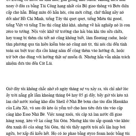
xoay ở đâu ra bằng Tài Công hạng nhất của Bộ giao thông và Bưu điện
cấp cho hắn. Bằng màu đỏ hẳn hòi, còn mới cứng, chứ thằng nầy nó
dốt như Hồ Chí Minh, tiếng Tây thì quẹt quẹt, tiếng Miên thì good,
tiếng Việt và tiếng Tàu thì cũng khá khá, nhưng về hải nghiệp nó là con
zéro to tướng. Nội việc khử từ trường cho hải bàn khi tàu sửa chữa,
hay trang bị thêm chi tiết nó cũng không biết, làm floating radar, hoặc
tâm phương qua tín hiệu kiểm báo nó cũng mù tịt, thì nói chi đến tính
toán sai biệt trục địa cầu hàng năm để cộng thêm vào hướng đi, hoặc
trừ bớt cho đúng với hướng thật sự muốn đi. Nhưng hắn vẫn nhận trách
nhiệm đưa tàu đến Cát Lái.
Giờ đây tôi không chắc nhớ rõ ngày tháng sự vụ xảy ra, tôi chỉ nhớ lúc
ấy trời nắng gắt lắm khoảng tháng 04 hay 05 gì đấy, bấy giờ tôi kéo xà
lan chở nước xuống kho dầu Shell ở Nhà Bè bơm cho tàu dầu Hasukha
của Liên Xô, và sau đó kéo ủi yểm trở cho hoa tiêu đưa tàu vào cặp
cảng kho Esso Nhà Bè. Việc xong xuôi, tôi cặp xà lan nước đã giao
hàng xong, kéo về lại cảng Sài Gòn. Nhưng khi tàu sắp quanh vào khúc
đèn xanh đỏ của sông Sài Gòn, thì tôi thấy người trôi nổi lặn hụp bơi
ngửa, bơ xấp đủ kiểu hết. Họ có áo phao bằng styro foam hoặc bằng túi