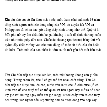
Khi tàu nhô cột cờ lên khỏi mặt nước, một thảm cảnh mà suốt 16 năm
sống xuôi ngược trên các dòng sông của VN, bờ duyên hải VN và
Philippines tôi chưa bao giờ trông thấy cảnh tượng như thế. Quý vị à !
Một phụ nữ tay ôm chặt đứa bé gái khoảng 1 tuổi đã sình chương cuộn
tròn như một quày dừa non. Chiếc áo choàng (pardessus) bằng thứ vải
nylon dầy chắc vướng vào các móc dùng để móc cờ hiệu của tàu hoặc
tín hiệu. Trên mặt của nạn nhân bị tôm cá rỉa mất gần hết một bên mặt
…
Tàu Chi Mai tiếp tục được kéo lên, trên mặt boong không còn gì tồn
đọng. Trong cabin lái, xác 2 cô gái trẻ ôm nhau chết cứng. Tàu Chi
Mai tiếp tục được đưa lên cao, nước tràn ra từ các lỗ Abblouse (lỗ có
kính tròn để cho thuỷ thủ có thể quan sát bên ngoài hay mở ra để nhận
lấy gió khi những ngày biển êm gió lặng). Nước chảy tràn ra cho thấy
bên trong, xác người dằn xẹp xuống như cá được đóng vào hộp vậy …