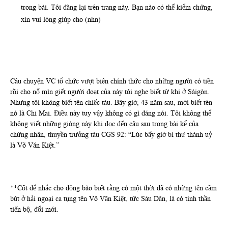
trong bài. Tôi đăng lại trên trang này. Bạn nào có thể kiểm chứng,
xin vui lòng giúp cho (nhn)
Câu chuyện VC tổ chức vượt biên chính thức cho những người có tiền
rồi cho nổ mìn giết người đoạt của này tôi nghe biết từ khi ở Sàigòn.
Nhưng tôi không biết tên chiếc tàu. Bây giờ, 43 năm sau, mới biết tên
nó là Chi Mai. Điều này tuy vậy không có gì đáng nói. Tôi không thể
không viết những giòng này khi đọc đến câu sau trong bài kể của
chứng nhân, thuyền trưởng tàu CGS 92: “Lúc bấy giờ bí thư thành uỷ
là Võ Văn Kiệt.”
**Cốt để nhắc cho đồng bào biết rằng có một thời đã có những tên cầm
bút ở hải ngoại ca tụng tên Võ Văn Kiệt, tức Sáu Dân, là có tinh thần
tiến bộ, đổi mới.