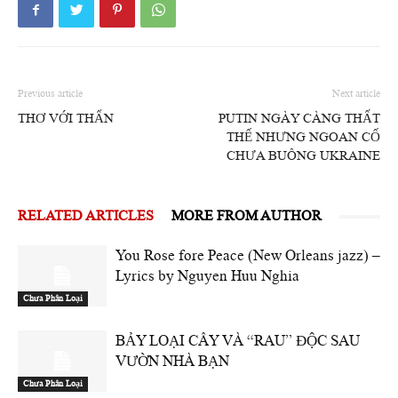
Previous article
Next article
THƠ VỚI THẨN
PUTIN NGÀY CÀNG THẤT
THẾ NHƯNG NGOAN CỐ
CHƯA BUÔNG UKRAINE
RELATED ARTICLES
MORE FROM AUTHOR
You Rose fore Peace (New Orleans jazz) –
Lyrics by Nguyen Huu Nghia
Chưa Phân Loại
BẢY LOẠI CÂY VÀ “RAU” ĐỘC SAU
VƯỜN NHÀ BẠN
Chưa Phân Loại