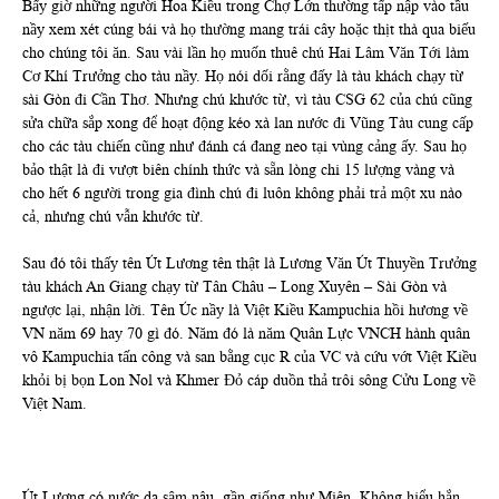
Bấy giờ những người Hoa Kiều trong Chợ Lớn thường tấp nập vào tầu
nầy xem xét cúng bái và họ thường mang trái cây hoặc thịt thà qua biếu
cho chúng tôi ăn. Sau vài lần họ muốn thuê chú Hai Lâm Văn Tới làm
Cơ Khí Trưởng cho tàu nầy. Họ nói dối rằng đấy là tàu khách chạy từ
sài Gòn đi Cần Thơ. Nhưng chú khước từ, vì tàu CSG 62 của chú cũng
sửa chữa sắp xong để hoạt động kéo xà lan nước đi Vũng Tàu cung cấp
cho các tàu chiến cũng như đánh cá đang neo tại vùng cảng ấy. Sau họ
bảo thật là đi vượt biên chính thức và sẵn lòng chi 15 lượng vàng và
cho hết 6 người trong gia đình chú đi luôn không phải trả một xu nào
cả, nhưng chú vẫn khước từ.
Sau đó tôi thấy tên Út Lương tên thật là Lương Văn Út Thuyền Trưởng
tàu khách An Giang chạy từ Tân Châu – Long Xuyên – Sài Gòn và
ngược lại, nhận lời. Tên Úc nầy là Việt Kiều Kampuchia hồi hương về
VN năm 69 hay 70 gì đó. Năm đó là năm Quân Lực VNCH hành quân
vô Kampuchia tấn công và san bằng cục R của VC và cứu vớt Việt Kiều
khỏi bị bọn Lon Nol và Khmer Đỏ cáp duồn thả trôi sông Cửu Long về
Việt Nam.
Út Lương có nước da sậm nâu, gần giống như Miên. Không hiểu hắn