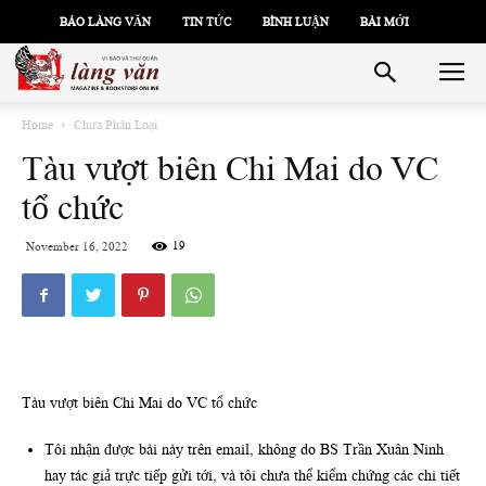
BÁO LÀNG VĂN
TIN TỨC
BÌNH LUẬN
BÀI MỚI
Home
Chưa Phân Loại
Tàu vượt biên Chi Mai do VC
tổ chức
19
November 16, 2022
Tàu vượt biên Chi Mai do VC tổ chức
Tôi nhận được bài này trên email, không do BS Trần Xuân Ninh
hay tác giả trực tiếp gửi tới, và tôi chưa thể kiểm chứng các chi tiết