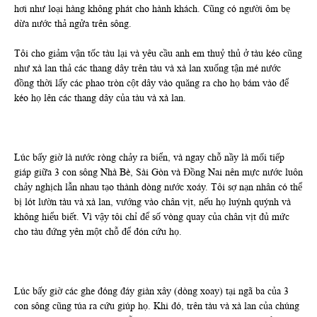
hơi như loại hàng không phát cho hành khách. Cũng có người ôm bẹ
dừa nước thả ngửa trên sông.
Tôi cho giảm vận tốc tàu lại và yêu cầu anh em thuỷ thủ ở tàu kéo cũng
như xà lan thả các thang dây trên tàu và xà lan xuống tận mé nước
đồng thời lấy các phao tròn cột dây vào quăng ra cho họ bám vào để
kéo họ lên các thang dây của tàu và xà lan.
Lúc bấy giờ là nước ròng chảy ra biển, và ngay chỗ nầy là mối tiếp
giáp giữa 3 con sông Nhà Bè, Sài Gòn và Đồng Nai nên mực nước luôn
chảy nghịch lẫn nhau tạo thành dòng nước xoáy. Tôi sợ nạn nhân có thể
bị lót lườn tàu và xà lan, vướng vào chân vịt, nếu họ luýnh quýnh và
không hiểu biết. Vì vậy tôi chỉ để số vòng quay của chân vịt đủ mức
cho tàu đứng yên một chỗ để đón cứu họ.
Lúc bấy giờ các ghe đóng đáy giàn xây (dòng xoay) tại ngã ba của 3
con sông cũng túa ra cứu giúp họ. Khi đó, trên tàu và xà lan của chúng