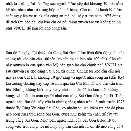
nhất là 150 người. Những xác người được xếp dài khoảng 30 mét nằm
kế bên nhau như cá trong hộp thành 3 hàng. Còn các túi hành lý được
chất ngay lên xe truck của công an mà loại này trước năm 1975 dùng
để tịch thu báo chí khi báo chí có nội dung xuyên tạc vu khống chính
phủ VNCH, để làm lợi cho cộng sản.
Sau đó 2 ngày, đội thuỷ của Cảng Sài Gòn được lệnh điều động tàu của
chúng tôi kéo cần cẩu 100 tấn (có sức mạnh kéo nổi 100 tấn). Cần cẩu
nầy nguyên là của quân vận Mỹ bàn giao lại cho chính phủ VNCH, và
sau chuyển lại cho cảng Sài Gòn xử dụng. Chúng tôi kéo cần cẩu nổi
này ra đến Cát Lái khoảng 10 giờ sáng và người nhái công an (Bắc Kỳ)
lặn xuống choàng dây cáp 16 mm qua tàu Chi Mai để cho cần cẩu trục
lên. Nhưng không biết loay hoay như thế nào đó họ làm mãi không
xong, và phải xin toán người nhái của cảng Sài Gòn đến giúp đỡ. Toán
người nhái ốm đói nầy vốn là những công nhân trên 45 tuổi trước 1975
thuộc Ty Cảng Vụ cảng Sài Gòn, có nhiệm vụ lặn kiểm tra các đế phao
neo (con rùa) trên sông Sài Gòn, cùng như kiểm tra chân đế cầu tàu
trong cảng Sài Gòn. Nhờ toán người nhái của Sài Gòn trước 1975,
công việc trôi chảy, tôi nổ máy đẩy cần cẩu nổi ra xa, để neo căng cả 4