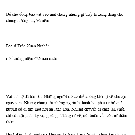
Để cho đồng bào vất vào mặt chúng những gì thấy là xứng đáng cho
chúng hưởng hay/và nếm.
Bác sĩ Trần Xuân Ninh**
(Để tưởng niệm 426 nạn nhân)
Vài thế hệ đã lớn lên. Những người trẻ có thể không biết gì về chuyện
ngày xưa. Nhưng chúng tôi những người bị hành hạ, phải từ bỏ quê
hương để đi tìm một nơi an lành hơn. Những chuyến đi chín lần chết,
chỉ có một phần hy vọng sống. Tháng tư về, nỗi buồn vẫn còn từ thăm
thẳm .
Dưới đây là bài viết của Thuyền Trưởng Tàu CSG92, chiếc tàu đã trục