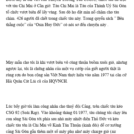
vớt tàu Chi Mai ở Cần giờ. Tàu Chi Mai là Tàu của Thành Uỷ Sài Gòn
tổ chức vượt biên để lấy vàng. Sau đó họ đặt mìn nổ chậm cho tàu
chìm. 426 người đã chết trong chiếc tàu này. Trong quyển sách ” Bên
thắng cuộc” của “Osin Huy Đức” có nói sơ đến chuyện này .
May mắn cho tôi là khi vượt biên vô cùng thuận buồm xuôi gió, nhưng
ngược lại, tôi là chứng nhân của một vụ cướp của giết người thật là
rùng rợn do bọn cộng sản Việt Nam thực hiện vào năm 1977 tại căn cứ
Hải Quân Cát Lái cũ của HQVNCH.
Lúc bấy giờ tôi làm công nhân cho thuỷ đội Cảng, trên chiếc tàu kéo
CSG 92 (Soài Rạp). Vào khoảng tháng 01/1977, tàu chúng tôi chạy lên
con sông Sài Gòn tới phía sau nhà máy nhiệt điện Thủ Đức và kéo
chiếc tàu tên là Chi Mai về Kinh Tân Thuận (kinh đôi) để cơ xưởng
cảng Sài Gòn gắn thêm một số máy phụ như máy charge gió (air