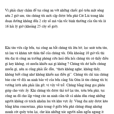
Vì phải chạy chậm để tụi công an vớt những chiếc giỏ trên mặt sông
nên 2 giờ sau, tàu chúng tôi mới cặp được bến phà Cát Lái trong khi
đoạn đường không đến 2 cây số mà vận tốc bình thường của tầu tôi là
16 hải lý giờ (khoảng 25 cây số giờ).
Khi tàu vừa cập bến, tụi công an bắt chúng tôi lên bờ, lục soát trên tàu,
xà lan và khám xét thân thể của chúng tôi. Đến khoảng 10 giờ tối thì
tên đại tá công an trưởng phòng cứu hoả đến hỏi chúng tôi có thấy điều
gì hay không, có muốn khiếu nại gì không ? Chúng tôi dư hiểu chúng
muốn gì, nên ai cũng phải lắc đầu, “thưa không nghe, không thấy,
không biết cũng như không khiếu nại điều gì”. Chúng tôi chỉ xin chúng
báo cáo về đội an ninh bảo vệ của bến cảng Sài Gòn là tàu chúng tôi bị
vướng lưới nên phải lặn gỡ, vì vậy về trễ. Chúng bằng lòng gọi phôn
giúp cho việc ấy. Khi chúng tôi được thả trở lại tàu, trên bến phà, tụi
công an đã cho lập vòng rào an ninh cấm tất cả nhân dân cùng những
người không có trách nhiệm lui tới khu vực ấy. Vòng đai này được kéo
bằng kẽm concertina, phía trong ở giữa bến phá chúng dùng nhưng
manh cót quây tròn lại, che kín những xác người nằm ngổn ngang ít