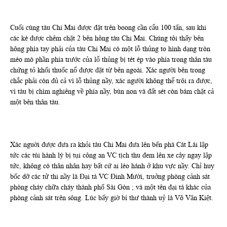
Cuối cùng tàu Chi Mai được đặt trên boong cần cẩu 100 tấn, sau khi
các kè được chêm chặt 2 bên hông tàu Chi Mai. Chúng tôi thấy bên
hông phía tay phải của tàu Chi Mai có một lỗ thủng to hình dạng tròn
méo mó phần phía trước của lổ thủng bị tét ép vào phía trong thân tàu
chứng tỏ khối thuốc nổ được đặt từ bên ngoài. Xác người bên trong
chắc phải còn đủ cả vì lỗ thủng nầy, xác người không thể trôi ra được,
vì tàu bị chìm nghiêng về phía nầy, bùn non và đất sét còn bám chặt cả
một bên thân tàu.
Xác nguời được đưa ra khỏi tàu Chi Mai đưa lên bến phà Cát Lái lập
tức các túi hành lý bị tụi công an VC tịch thu đem lên xe cây ngay lập
tức, không có thân nhân hay bất cứ ai léo hánh ở khu vực nầy. Chỉ huy
bốc dỡ các tử thi nầy là Đại tá VC Đinh Mười, truởng phòng cảnh sát
phòng cháy chữa cháy thành phố Sài Gòn ; và một tên đại tá khác của
phòng cảnh sát trên sông. Lúc bấy giờ bí thư thành uỷ là Võ Văn Kiệt.