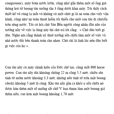
compressor), máy bơm nước lườn, cũng như gắn thêm một số ống gió
thông hơi từ boong tàu xuống tận 3 tầng dưới hầm máy. Tôi thấy cách
thiết kế vô cùng lạ mắt và không có một chút gì là an toàn cho việc vận
hành, cũng như an toàn thoát hiểm tối thiểu cho một con tàu di chuyển
trên sông nước. Tôi có hỏi chú Sáu Bền người công nhân đầu não của
xưởng nầy về việc lạ lùng này thì chú trả lời rằng : « Chú đâu biết gì
đâu. Nghe nói rằng thành uỷ thuê xưởng sửa chữa làm một số việc và
nhà nước đôi bên thanh toán cho nhau. Chú chỉ là lính lác nên đâu biết
gì việc của họ ».
Con tàu nầy có máy chính hiệu của Đức chế tạo, công suất 900 horse
power. Con tàu nầy dài khoảng chừng 22 m rộng 5,5 mét, chiều sâu
tính từ mớm nước khoảng 3,3 mét, nhưng nếu tính từ trên mặt boong
(deck) khoảng 5 mét là cùng. Khi tàu nầy gần ra khỏi ụ sửa chữa nó
được hàn thêm một số miếng sắt chữ V loại 6mm làm một boong giả
thêm nữa, cao hơn mặt boong khoảng 1,70 mét.