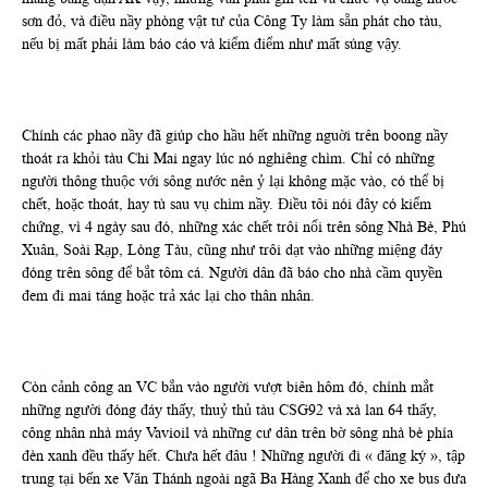
sơn đỏ, và điều nầy phòng vật tư của Công Ty làm sẵn phát cho tàu,
nếu bị mất phải làm báo cáo và kiểm điểm như mất súng vậy.
Chính các phao nầy đã giúp cho hầu hết những nguời trên boong nầy
thoát ra khỏi tàu Chi Mai ngay lúc nó nghiêng chìm. Chỉ có những
người thông thuộc với sông nước nên ỷ lại không mặc vào, có thể bị
chết, hoặc thoát, hay tù sau vụ chìm nầy. Điều tôi nói đây có kiểm
chứng, vì 4 ngày sau đó, những xác chết trôi nổi trên sông Nhà Bè, Phú
Xuân, Soài Rạp, Lòng Tàu, cũng như trôi dạt vào những miệng đáy
đóng trên sông để bắt tôm cá. Người dân đã báo cho nhà cầm quyền
đem đi mai táng hoặc trả xác lại cho thân nhân.
Còn cảnh công an VC bắn vào người vượt biên hôm đó, chính mắt
những người đóng đáy thấy, thuỷ thủ tàu CSG92 và xà lan 64 thấy,
công nhân nhà máy Vavioil và những cư dân trên bờ sông nhà bè phía
đèn xanh đều thấy hết. Chưa hết đâu ! Những người đi « đăng ký », tập
trung tại bến xe Văn Thánh ngoài ngã Ba Hàng Xanh để cho xe bus đưa