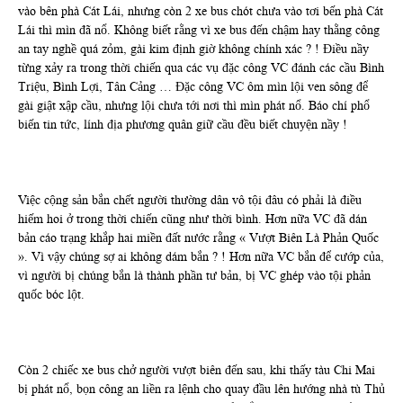
vào bên phà Cát Lái, nhưng còn 2 xe bus chót chưa vào tơi bến phà Cát
Lái thì mìn đã nổ. Không biết rằng vì xe bus đến chậm hay thằng công
an tay nghề quá zỏm, gài kim định giờ không chính xác ? ! Điều nầy
từng xảy ra trong thời chiến qua các vụ đặc công VC đánh các cầu Bình
Triệu, Bình Lợi, Tân Cảng … Đặc công VC ôm mìn lội ven sông để
gài giật xập cầu, nhưng lội chưa tới nơi thì mìn phát nổ. Báo chí phổ
biến tin tức, lính địa phương quân giữ cầu đều biết chuyện nầy !
Việc cộng sản bắn chết người thường dân vô tội đâu có phải là điều
hiếm hoi ở trong thời chiến cũng như thời bình. Hơn nữa VC đã dán
bản cáo trạng khắp hai miền đất nước rằng « Vượt Biên Là Phản Quốc
». Vì vậy chúng sợ ai không dám bắn ? ! Hơn nữa VC bắn để cướp của,
vì người bị chúng bắn là thành phần tư bản, bị VC ghép vào tội phản
quốc bóc lột.
Còn 2 chiếc xe bus chở người vượt biên đến sau, khi thấy tàu Chi Mai
bị phát nổ, bọn công an liền ra lệnh cho quay đầu lên hướng nhà tù Thủ