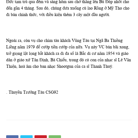
Đức tạm trú qua đêm và sáng hôm sau chở thẳng lên Bù Đóp nhốt cho
đến gần 4 tháng. Sau đó, chúng đưa xuống cù lao Rồng ở Mỹ Tho cho
đi bán chính thức, với điều kiện thêm 3 cây một đầu người.
Ngoài ra, còn vụ cho chìm tàu khách Vũng Tàu tại Ngã Ba Thiềng
Liềng năm 1979 để cướp tiền cướp của nữa. Vụ này VC bán bãi xong,
trở giọng lật lọng bắt khách ra đi đa số là Bắc di cư năm 1954 và giáo
dân ở giáo xứ Tân Định, Bà Chiểu, trong đó có con của nhạc sĩ Lê Văn
Thiện, hoà âm cho ban nhạc Shootgun của ca sĩ Thanh Thuý.
. Thuyền Trưởng Tàu CSG92