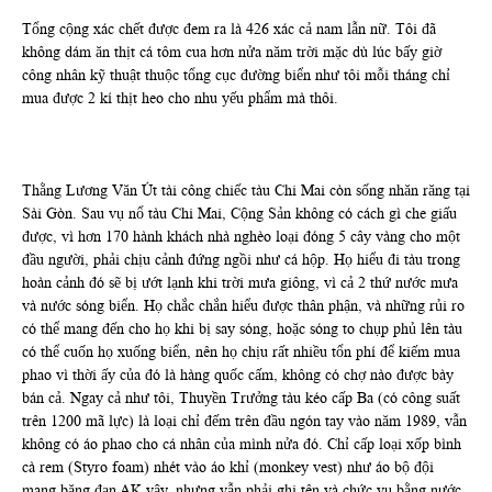
Tổng cộng xác chết được đem ra là 426 xác cả nam lẫn nữ. Tôi đã
không dám ăn thịt cá tôm cua hơn nửa năm trời mặc dù lúc bấy giờ
công nhân kỹ thuật thuộc tổng cục đường biển như tôi mỗi tháng chỉ
mua được 2 kí thịt heo cho nhu yếu phẩm mà thôi.
Thằng Lương Văn Út tài công chiếc tàu Chi Mai còn sống nhăn răng tại
Sài Gòn. Sau vụ nổ tàu Chi Mai, Cộng Sản không có cách gì che giấu
được, vì hơn 170 hành khách nhà nghèo loại đóng 5 cây vàng cho một
đầu người, phải chịu cảnh đứng ngồi như cá hộp. Họ hiểu đi tàu trong
hoàn cảnh đó sẽ bị ướt lạnh khi trời mưa giông, vì cả 2 thứ nước mưa
và nước sóng biển. Họ chắc chắn hiểu được thân phận, và những rủi ro
có thể mang đến cho họ khi bị say sóng, hoặc sóng to chụp phủ lên tàu
có thể cuốn họ xuống biển, nên họ chịu rất nhiều tổn phí để kiếm mua
phao vì thời ấy của đó là hàng quốc cấm, không có chợ nào được bày
bán cả. Ngay cả như tôi, Thuyền Trưởng tàu kéo cấp Ba (có công suất
trên 1200 mã lực) là loại chỉ đếm trên đầu ngón tay vào năm 1989, vẫn
không có áo phao cho cá nhân của mình nửa đó. Chỉ cấp loại xốp bình
cà rem (Styro foam) nhét vào áo khỉ (monkey vest) như áo bộ đội
mang băng đạn AK vậy, nhưng vẫn phải ghi tên và chức vụ bằng nước