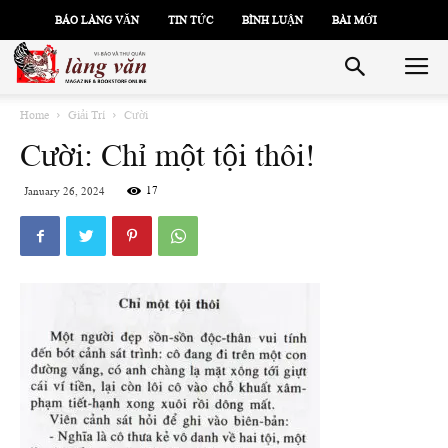
BÁO LÀNG VĂN
TIN TỨC
BÌNH LUẬN
BÀI MỚI
Home
Giải Trí
Cười
Cười: Chỉ một tội thôi!
17
January 26, 2024