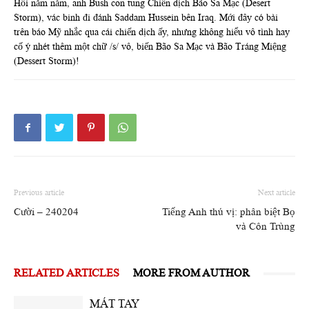
Hồi năm nẳm, anh Bush con tung Chiến dịch Bão Sa Mạc (Desert
Storm), vác binh đi đánh Saddam Hussein bên Iraq. Mới đây có bài
trên báo Mỹ nhắc qua cái chiến dịch ấy, nhưng không hiểu vô tình hay
cố ý nhét thêm một chữ /s/ vô, biến Bão Sa Mạc và Bão Tráng Miệng
(Dessert Storm)!
Previous article
Next article
Cười – 240204
Tiếng Anh thú vị: phân biệt Bọ
và Côn Trùng
RELATED ARTICLES
MORE FROM AUTHOR
MÁT TAY