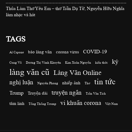
Thủa Làm Thơ Yêu Em – thơ Trần Dạ Từ, Nguyễn Hữu Nghĩa
làm nhạc và hát
TAGS
COVID-19
báo làng văn
corona virus
Al Capone
ký
Cung Vũ
Dương Thị Vành Khuyên
Kim Xuân Nguyễn
kiến thức
làng văn cũ
Làng Văn Online
tin tức
nghị luận
nhiếp ảnh
Nguyên Phong
Thơ
truyện ngắn
Trump
Truyện dài
Trần Văn Tích
vi khuẩn corona
tâm linh
Tổng Thống Trump
Việt Nam