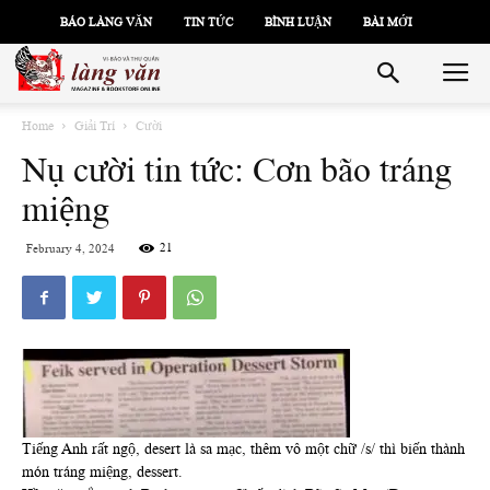
BÁO LÀNG VĂN
TIN TỨC
BÌNH LUẬN
BÀI MỚI
Home
Giải Trí
Cười
Nụ cười tin tức: Cơn bão tráng
miệng
21
February 4, 2024
Tiếng Anh rất ngộ, desert là sa mạc, thêm vô một chữ /s/ thì biến thành
món tráng miệng, dessert.