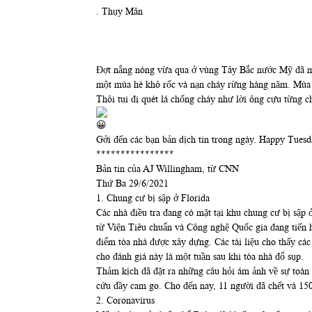
. Thụy Mân
Đợt nắng nóng vừa qua ở vùng Tây Bắc nước Mỹ đã một l
một mùa hè khô rốc và nạn cháy rừng hàng năm. Mùa h
Thôi tui đi quét lá chống cháy như lời ông cựu từng c
Gởi đến các bạn bản dịch tin trong ngày. Happy Tuesd
****************
Bản tin của AJ Willingham, từ CNN
Thứ Ba 29/6/2021
1. Chung cư bị sập ở Florida
Các nhà điều tra đang có mặt tại khu chung cư bị sập 
từ Viện Tiêu chuẩn và Công nghệ Quốc gia đang tiến h
điểm tòa nhà được xây dựng. Các tài liệu cho thấy các 
cho đánh giá này là một tuần sau khi tòa nhà đổ sụp.
Thảm kịch đã đặt ra những câu hỏi ám ảnh về sự toàn 
cứu đầy cam go. Cho đến nay, 11 người đã chết và 150
2. Coronavirus