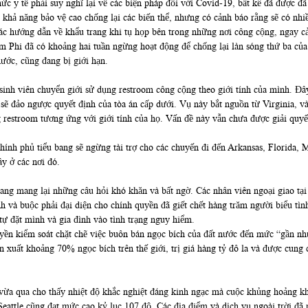
ức y tế phải suy nghĩ lại về các biện pháp đối với Covid-19, bất kể đã được đ
khả năng bảo vệ cao chống lại các biến thể, nhưng có cảnh báo rằng sẽ có nhiề
các hướng dẫn về khẩu trang khi tụ họp bên trong những nơi công cộng, ngay cả
am Phi đã có khoảng hai tuần ngừng hoạt động để chống lại làn sóng thứ ba củ
ước, cũng đang bị giới hạn.
 sinh viên chuyển giới sử dụng restroom công cộng theo giới tính của mình. 
sẽ đảo ngược quyết định của tòa án cấp dưới. Vụ này bắt nguồn từ Virginia, v
 restroom tương ứng với giới tính của họ. Vấn đề này vẫn chưa được giải quyế
chính phủ tiểu bang sẽ ngừng tài trợ cho các chuyến đi đến Arkansas, Florida,
y ở các nơi đó.
g mang lại những câu hỏi khó khăn và bất ngờ. Các nhân viên ngoại giao tại
nh và buộc phải đại diện cho chính quyền đã giết chết hàng trăm người biểu tì
tự đặt mình và gia đình vào tình trạng nguy hiểm.
yền kiểm soát chặt chẽ việc buôn bán ngọc bích của đất nước đến mức “gần n
 xuất khoảng 70% ngọc bích trên thế giới, trị giá hàng tỷ đô la và được cung
a qua cho thấy nhiệt độ khắc nghiệt đáng kinh ngạc mà cuộc khủng hoảng khí h
eattle cũng đạt mức cao kỷ lục 107 độ. Các địa điểm và dịch vụ ngoài trời đã