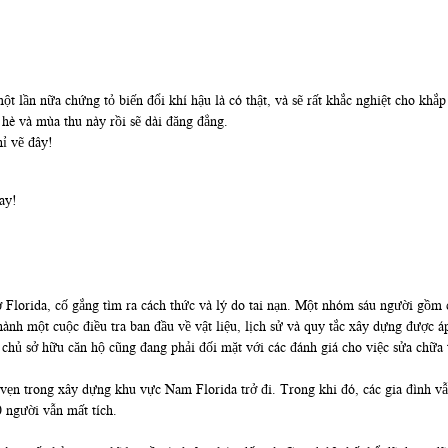
ần nữa chứng tỏ biến đổi khí hậu là có thật, và sẽ rất khắc nghiệt cho khắp n
è và mùa thu này rồi sẽ dài đăng đẳng.
hỉ vẽ đây!
ay!
ở Florida, cố gắng tìm ra cách thức và lý do tai nạn. Một nhóm sáu người gồm 
ành một cuộc điều tra ban đầu về vật liệu, lịch sử và quy tắc xây dựng được á
chủ sở hữu căn hộ cũng đang phải đối mặt với các đánh giá cho việc sửa chữa tr
vẹn trong xây dựng khu vực Nam Florida trở đi. Trong khi đó, các gia đình vẫn
 người vẫn mất tích.