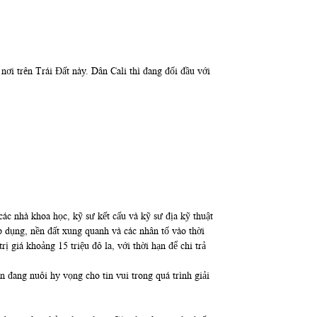
ơi trên Trái Đất này. Dân Cali thì đang đối đầu với
các nhà khoa học, kỹ sư kết cấu và kỹ sư địa kỹ thuật
p dụng, nền đất xung quanh và các nhân tố vào thời
ị giá khoảng 15 triệu đô la, với thời hạn để chi trả
 đang nuôi hy vọng cho tin vui trong quá trình giải