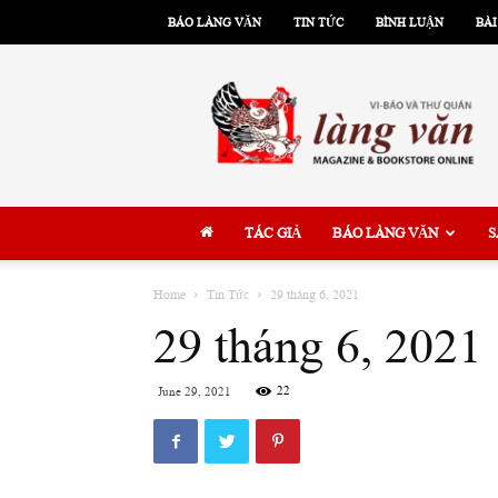
BÁO LÀNG VĂN
TIN TỨC
BÌNH LUẬN
BÀI
Làng
Văn
TÁC GIẢ
BÁO LÀNG VĂN
S
Home
Tin Tức
29 tháng 6, 2021
29 tháng 6, 2021
22
June 29, 2021