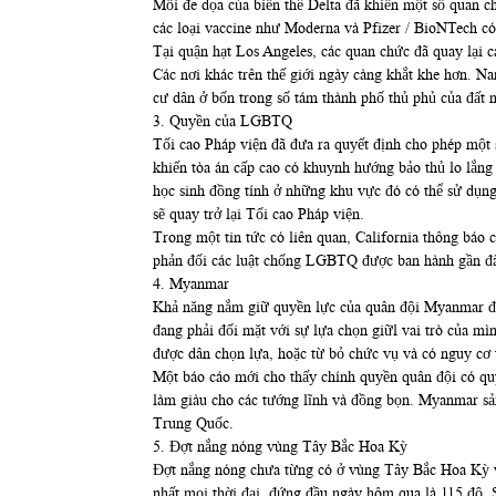
Mối đe dọa của biến thể Delta đã khiến một số quan ch
các loại vaccine như Moderna và Pfizer / BioNTech có 
Tại quận hạt Los Angeles, các quan chức đã quay lại 
Các nơi khác trên thế giới ngày càng khắt khe hơn. N
cư dân ở bốn trong số tám thành phố thủ phủ của đất n
3. Quyền của LGBTQ
Tối cao Pháp viện đã đưa ra quyết định cho phép một
khiến tòa án cấp cao có khuynh hướng bảo thủ lo lắng 
học sinh đồng tính ở những khu vực đó có thể sử dụng
sẽ quay trở lại Tối cao Pháp viện.
Trong một tin tức có liên quan, California thông báo 
phản đối các luật chống LGBTQ được ban hành gần đâ
4. Myanmar
Khả năng nắm giữ quyền lực của quân đội Myanmar đan
đang phải đối mặt với sự lựa chọn giữl vai trò của mì
được dân chọn lựa, hoặc từ bỏ chức vụ và có nguy cơ 
Một báo cáo mới cho thấy chính quyền quân đội có qu
làm giàu cho các tướng lĩnh và đồng bọn. Myanmar sản
Trung Quốc.
5. Đợt nắng nóng vùng Tây Bắc Hoa Kỳ
Đợt nắng nóng chưa từng có ở vùng Tây Bắc Hoa Kỳ vừ
nhất mọi thời đại, đứng đầu ngày hôm qua là 115 độ. S