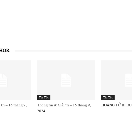
THOR
Tin Tức
Tin Tức
trí – 16 tháng 9,
Thông tin & Giải trí – 15 tháng 9,
HOÀNG TỬ BỊ ĐU
2024