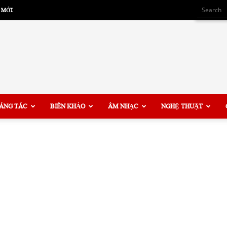
 MỚI
ÁNG TÁC
BIÊN KHẢO
ÂM NHẠC
NGHỆ THUẬT