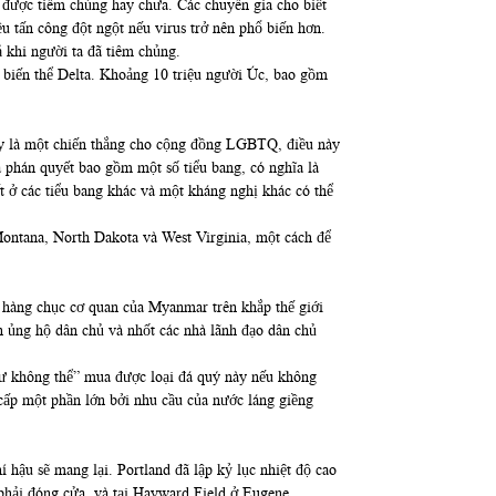
ã được tiêm chủng hay chưa. Các chuyên gia cho biết
u tấn công đột ngột nếu virus trở nên phổ biến hơn.
 khi người ta đã tiêm chủng.
a biến thể Delta. Khoảng 10 triệu người Úc, bao gồm
Đây là một chiến thắng cho cộng đồng LGBTQ, điều này
à phán quyết bao gồm một số tiểu bang, có nghĩa là
t ở các tiểu bang khác và một kháng nghị khác có thể
 Montana, North Dakota và West Virginia, một cách để
 hàng chục cơ quan của Myanmar trên khắp thế giới
nh ủng hộ dân chủ và nhốt các nhà lãnh đạo dân chủ
hư không thể” mua được loại đá quý này nếu không
 cấp một phần lớn bởi nhu cầu của nước láng giềng
ậu sẽ mang lại. Portland đã lập kỷ lục nhiệt độ cao
 phải đóng cửa, và tại Hayward Field ở Eugene,