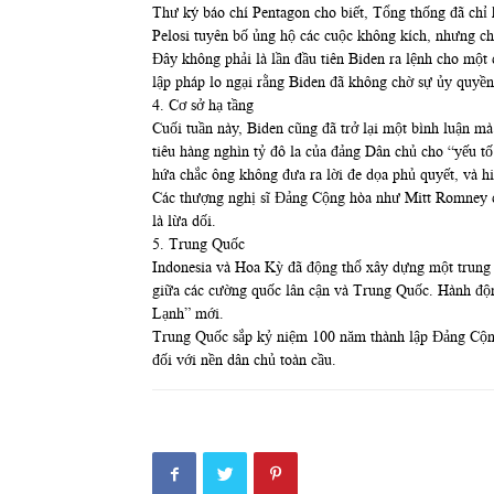
Thư ký báo chí Pentagon cho biết, Tổng thống đã chỉ 
Pelosi tuyên bố ủng hộ các cuộc không kích, nhưng ch
Đây không phải là lần đầu tiên Biden ra lệnh cho một 
lập pháp lo ngại rằng Biden đã không chờ sự ủy quyền
4. Cơ sở hạ tầng
Cuối tuần này, Biden cũng đã trở lại một bình luận mà
tiêu hàng nghìn tỷ đô la của đảng Dân chủ cho “yếu t
hứa chắc ông không đưa ra lời đe dọa phủ quyết, và hi
Các thượng nghị sĩ Đảng Cộng hòa như Mitt Romney cho
là lừa dối.
5. Trung Quốc
Indonesia và Hoa Kỳ đã động thổ xây dựng một trung 
giữa các cường quốc lân cận và Trung Quốc. Hành độ
Lạnh” mới.
Trung Quốc sắp kỷ niệm 100 năm thành lập Đảng Cộng 
đối với nền dân chủ toàn cầu.