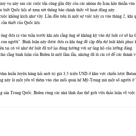
huy vụ này sau các cuộc tấn công gần đây của các nhóm do Iran hậu thuẫn vào
o biết Quốc hội sẽ xem xét thông báo chính thức về hoạt động này.
cuộc không kích như vậy. Lần đầu tiên là một sự việc xảy ra vào tháng 2, khi 
 cần thiết của Quốc hội.
 ông đưa ra vào tuần trước khi nói rằng ông sẽ không ký vào dự luật cơ sở hạ 
ố con người”. Bình luận này được đưa ra khi ông đề cập đến dự luật khôi phục
ện tại có vẻ như dự luật đã trở lại đúng hướng với sự ủng hộ của lưỡng đảng.
 rằng bình luận của Biden là một lầm lẫn, nhưng đã là cái cớ để các thành v
tâm huấn luyện hàng hải mới trị giá 3,5 triệu USD ở khu vực chiến lược Batam
ng này là một yếu tố thêm vào cho mối quan hệ Mỹ-Trung mà một số người ở W
sản Trung Quốc, Biden cùng các nhà lãnh đạo thế giới vừa thảo luận về việc