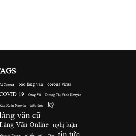
TAGS
báo làng văn
corona virus
Al Capone
COVID-19
Cung Vũ
Dương Thị Vành Khuyên
ký
Kim Xuân Nguyễn
kiến thức
làng văn cũ
Làng Văn Online
nghị luận
tin tức
nhiếp ảnh
Nguyên Phong
Thơ