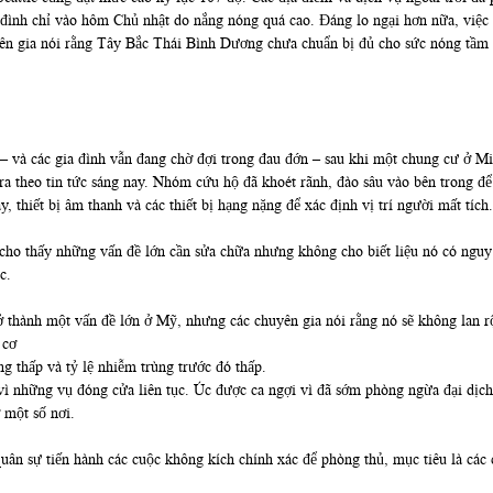
 đình chỉ vào hôm Chủ nhật do nắng nóng quá cao. Đáng lo ngại hơn nữa, việc 
ên gia nói rằng Tây Bắc Thái Bình Dương chưa chuẩn bị đủ cho sức nóng tầm 
– và các gia đình vẫn đang chờ đợi trong đau đớn – sau khi một chung cư ở Mi
a theo tin tức sáng nay. Nhóm cứu hộ đã khoét rãnh, đào sâu vào bên trong để 
 thiết bị âm thanh và các thiết bị hạng nặng để xác định vị trí người mất tích.
 cho thấy những vấn đề lớn cần sửa chữa nhưng không cho biết liệu nó có ngu
c.
rở thành một vấn đề lớn ở Mỹ, nhưng các chuyên gia nói rằng nó sẽ không lan r
 cơ
g thấp và tỷ lệ nhiễm trùng trước đó thấp.
ì những vụ đóng cửa liên tục. Úc được ca ngợi vì đã sớm phòng ngừa đại dịch,
 một số nơi.
ân sự tiến hành các cuộc không kích chính xác để phòng thủ, mục tiêu là các