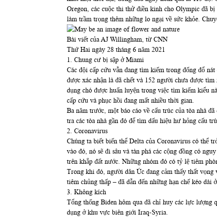
Oregon, các cuộc thi thử điền kinh cho Olympic đã bị
làm trầm trọng thêm những lo ngại về sức khỏe. Chuy
Bài viết của AJ Willingham, từ CNN
Thứ Hai ngày 28 tháng 6 năm 2021
1. Chung cư bị sập ở Miami
Các đội cấp cứu vẫn đang tìm kiếm trong đống đổ nát 
được xác nhận là đã chết và 152 người chưa được tìm r
dụng chó được huấn luyện trong việc tìm kiếm kiểu này,
cấp cứu và phục hồi đang mất nhiều thời gian.
Ba năm trước, một báo cáo về cấu trúc của tòa nhà đã
tra các tòa nhà gần đó để tìm dấu hiệu hư hỏng cấu trú
2. Coronavirus
Chúng ta biết biến thể Delta của Coronavirus có thể t
vào đó, nó sẽ đi sâu và tàn phá các cộng đồng có nguy
trên khắp đất nước. Những nhóm đó có tỷ lệ tiêm phòn
Trong khi đó, người dân Úc đang cảm thấy thất vọng v
tiêm chủng thấp – đã dẫn đến những hạn chế kéo dài ở
3. Không kích
Tổng thống Biden hôm qua đã chỉ huy các lực lượng qu
dụng ở khu vực biên giới Iraq-Syria.