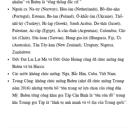
nhiệm” và Biden là “tổng thống đắc cử.”
Ngoài ra: Na-uy (Norway), Hòa-lan (Netherlands), Bồ-đào-nha
(Portugal), Estonia, Ba-lan (Poland), Ô-khắc-lan (Ukraine), Thổ-
nhĩ-kỳ (Turkey), Hi-lạp (Greek), Saudi Arabia, Do-thái (Israel),
Palestine, Ai-cập (Egypt), Á-căn-đình (Argentina), Colombia, Chí-
lợi (Chile), Đài-loan (Taiwan), Hung-gia-lợi (Hungaria, Fiji, Úc
(Australia), Tân Tây-kan (New Zealand), Uruguay, Nigeria,
Zimbabwe.
Đức Đạt Lai Lạt Ma và Đức Giáo Hoàng cũng đã chúc mừng ông
Biden và bà Harris.
Các nước không chúc mừng: Nga, Bắc Hàn, Cuba, Việt Nam.
Trung Cộng: không chúc mừng Biden (như đã chúc mừng Trump
năm 2016) nhưng tuyên bố “tôn trọng sự lựa chọn của công dân
Mỹ. Biden từng công khai gọi Tập Cận Bình là “tên côn đồ” trong
khi Trump gọi Tập là “lãnh tụ anh minh và vĩ đại của Trung quốc”.