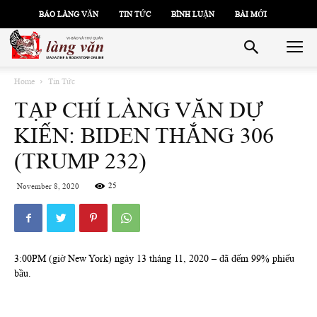
BÁO LÀNG VĂN
TIN TỨC
BÌNH LUẬN
BÀI MỚI
Home
Tin Tức
TẠP CHÍ LÀNG VĂN DỰ
KIẾN: BIDEN THẮNG 306
(TRUMP 232)
25
November 8, 2020
3:00PM (giờ New York) ngày 13 tháng 11, 2020 – đã đếm 99% phiếu
bầu.