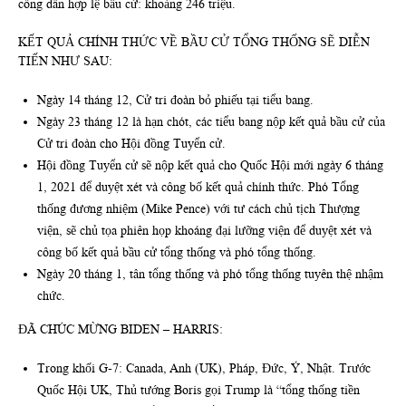
công dân hợp lệ bầu cử: khoảng 246 triệu.
KẾT QUẢ CHÍNH THỨC VỀ BẦU CỬ TỔNG THỐNG SẼ DIỄN
TIẾN NHƯ SAU:
Ngày 14 tháng 12, Cử tri đoàn bỏ phiếu tại tiểu bang.
Ngày 23 tháng 12 là hạn chót, các tiểu bang nộp kết quả bầu cử của
Cử tri đoàn cho Hội đồng Tuyển cử.
Hội đồng Tuyển cử sẽ nộp kết quả cho Quốc Hội mới ngày 6 tháng
1, 2021 để duyệt xét và công bố kết quả chính thức. Phó Tổng
thống đương nhiệm (Mike Pence) với tư cách chủ tịch Thượng
viện, sẽ chủ tọa phiên họp khoáng đại lưỡng viện để duyệt xét và
công bố kết quả bầu cử tổng thống và phó tổng thống.
Ngày 20 tháng 1, tân tổng thống và phó tổng thống tuyên thệ nhậm
chức.
ĐÃ CHÚC MỪNG BIDEN – HARRIS:
Trong khối G-7: Canada, Anh (UK), Pháp, Đức, Ý, Nhật. Trước
Quốc Hội UK, Thủ tướng Boris gọi Trump là “tổng thống tiền