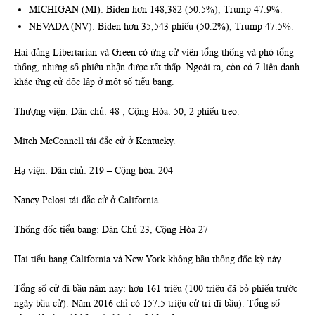
MICHIGAN (MI): Biden hơn 148,382 (50.5%), Trump 47.9%.
NEVADA (NV): Biden hơn 35,543 phiếu (50.2%), Trump 47.5%.
Hai đảng Libertarian và Green có ứng cử viên tổng thống và phó tổng
thống, nhưng số phiếu nhận được rất thấp. Ngoài ra, còn có 7 liên danh
khác ứng cử độc lập ở một số tiểu bang.
Thượng viện: Dân chủ: 48 ; Cộng Hòa: 50; 2 phiếu treo.
Mitch McConnell tái đắc cử ở Kentucky.
Hạ viện: Dân chủ: 219 – Cộng hòa: 204
Nancy Pelosi tái đắc cử ở California
Thống đốc tiểu bang: Dân Chủ 23, Cộng Hòa 27
Hai tiểu bang California và New York không bầu thống đốc kỳ này.
Tổng số cử đi bầu năm nay: hơn 161 triệu (100 triệu đã bỏ phiếu trước
ngày bầu cử). Năm 2016 chỉ có 157.5 triệu cử tri đi bầu). Tổng số