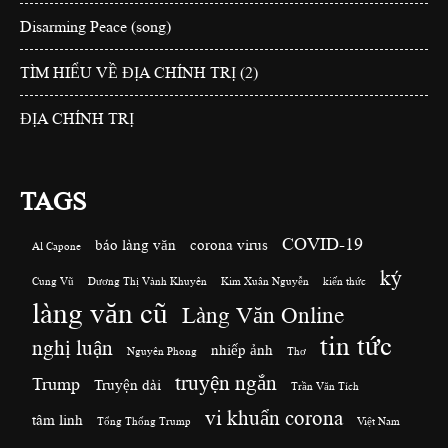
Disarming Peace (song)
TÌM HIỂU VỀ ĐỊA CHÍNH TRỊ (2)
ĐỊA CHÍNH TRỊ
TAGS
COVID-19
báo làng văn
corona virus
Al Capone
ký
Cung Vũ
Dương Thị Vành Khuyên
Kim Xuân Nguyễn
kiến thức
làng văn cũ
Làng Văn Online
tin tức
nghị luận
nhiếp ảnh
Nguyên Phong
Thơ
truyện ngắn
Trump
Truyện dài
Trần Văn Tích
vi khuẩn corona
tâm linh
Tổng Thống Trump
Việt Nam