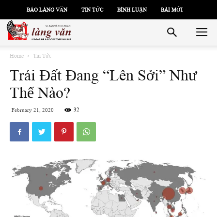
BÁO LÀNG VĂN
TIN TỨC
BÌNH LUẬN
BÀI MỚI
Home
Tin Tức
Trái Đất Đang “Lên Sởi” Như
Thế Nào?
32
February 21, 2020