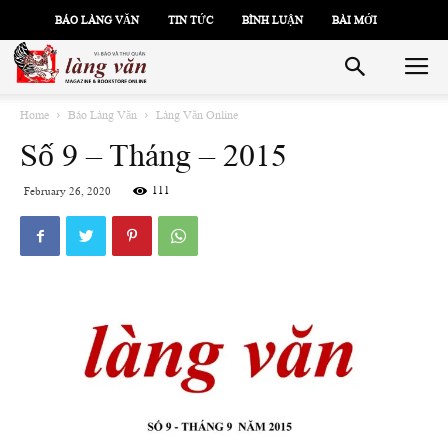
BÁO LÀNG VĂN
TIN TỨC
BÌNH LUẬN
BÀI MỚI
Home
Báo Làng Văn
Làng Văn Online
Số 9 – Tháng – 2015
111
February 26, 2020