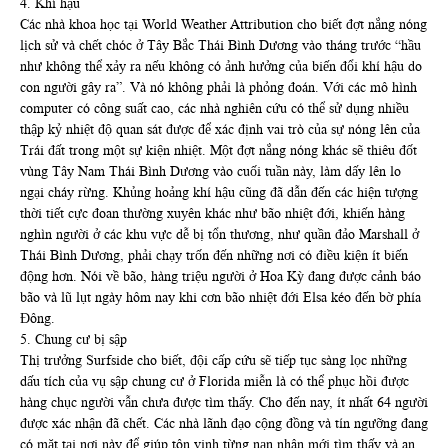
4. Khí hậu
Các nhà khoa học tại World Weather Attribution cho biết đợt nắng nóng
lịch sử và chết chóc ở Tây Bắc Thái Bình Dương vào tháng trước “hầu
như không thể xảy ra nếu không có ảnh hưởng của biến đổi khí hậu do
con người gây ra”. Và nó không phải là phỏng đoán. Với các mô hình
computer có công suất cao, các nhà nghiên cứu có thể sử dụng nhiều
thập kỷ nhiệt độ quan sát được để xác định vai trò của sự nóng lên của
Trái đất trong một sự kiện nhiệt. Một đợt nắng nóng khác sẽ thiêu đốt
vùng Tây Nam Thái Bình Dương vào cuối tuần này, làm dấy lên lo
ngại cháy rừng. Khủng hoảng khí hậu cũng đã dẫn đến các hiện tượng
thời tiết cực đoan thường xuyên khác như bão nhiệt đới, khiến hàng
nghìn người ở các khu vực dễ bị tổn thương, như quần đảo Marshall ở
Thái Bình Dương, phải chạy trốn đến những nơi có điều kiện ít biến
động hơn. Nói về bão, hàng triệu người ở Hoa Kỳ đang được cảnh báo
bão và lũ lụt ngày hôm nay khi cơn bão nhiệt đới Elsa kéo đến bờ phía
Đông.
5. Chung cư bị sập
Thị trưởng Surfside cho biết, đội cấp cứu sẽ tiếp tục sàng lọc những
dấu tích của vụ sập chung cư ở Florida miễn là có thể phục hồi được
hàng chục người vẫn chưa được tìm thấy. Cho đến nay, ít nhất 64 người
được xác nhận đã chết. Các nhà lãnh đạo cộng đồng và tín ngưỡng đang
có mặt tại nơi này để giúp tôn vinh từng nạn nhân mới tìm thấy và an