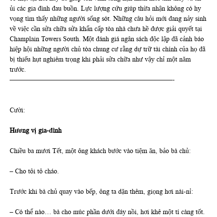
ủi các gia đình đau buồn. Lực lượng cứu giúp thừa nhận không có hy
vọng tìm thấy những người sống sót. Những câu hỏi mới đang nảy sinh
về việc cần sửa chữa sửa khẩn cấp tòa nhà chưa hề được giải quyết tại
Champlain Towers South. Một đánh giá ngân sách độc lập đã cảnh báo
hiệp hội những người chủ tòa chung cư rằng dự trữ tài chính của họ đã
bị thiếu hụt nghiêm trọng khi phải sửa chữa như vậy chỉ một năm
trước.
————————————————————————-
Cười:
Hương vị gia-đình
Chiều ba mươi Tết, một ông khách bước vào tiệm ăn, bảo bà chủ:
– Cho tôi tô cháo.
Trước khi bà chủ quay vào bếp, ông ta dặn thêm, giọng hơi nài-nỉ:
– Có thể nào… bà cho múc phần dưới đáy nồi, hơi khê một tí càng tốt.