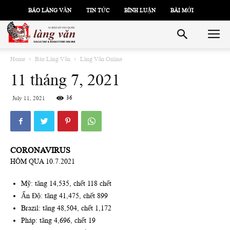
BÁO LÀNG VĂN
TIN TỨC
BÌNH LUẬN
BÀI MỚI
Home
Báo Làng Văn
Làng Văn Online
11 tháng 7, 2021
36
July 11, 2021
CORONAVIRUS
HÔM QUA 10.7.2021
Mỹ: tăng 14,535, chết 118 chết
Ấn Độ: tăng 41,475, chết 899
Brazil: tăng 48,504, chết 1,172
Pháp: tăng 4,696, chết 19