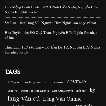
Hoá Mộng Lênh Đênh – thơ Huỳnh Liễu Ngạn, Nguyễn Hữu
Nghĩa làm nhạc và hát
Vu Lan – thơ Cung Vũ, Nguyễn Hữu Nghĩa làm nhạc và hát
Hoa Tuyết – thơ Đỗ Quý Toàn, Nguyễn Hữu Nghĩa làm nhạc
và hát
Thủa Làm Thơ Yêu Em – thơ Trần Dạ Từ, Nguyễn Hữu Nghĩa
làm nhạc và hát
TAGS
COVID-19
báo làng văn
corona virus
Al Capone
ký
Cung Vũ
Dương Thị Vành Khuyên
Kim Xuân Nguyễn
kiến thức
làng văn cũ
Làng Văn Online