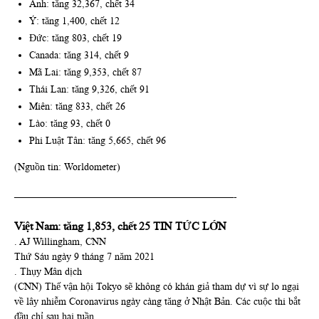
Anh: tăng 32,367, chết 34
Ý: tăng 1,400, chết 12
Đức: tăng 803, chết 19
Canada: tăng 314, chết 9
Mã Lai: tăng 9,353, chết 87
Thái Lan: tăng 9,326, chết 91
Miên: tăng 833, chết 26
Lào: tăng 93, chết 0
Phi Luật Tân: tăng 5,665, chết 96
(Nguồn tin: Worldometer)
——————————————————————-
Việt Nam: tăng 1,853, chết 25 TIN TỨC LỚN
. AJ Willingham, CNN
Thứ Sáu ngày 9 tháng 7 năm 2021
. Thụy Mân dịch
(CNN) Thế vận hội Tokyo sẽ không có khán giả tham dự vì sự lo ngại
về lây nhiễm Coronavirus ngày càng tăng ở Nhật Bản. Các cuộc thi bắt
đầu chỉ sau hai tuần.