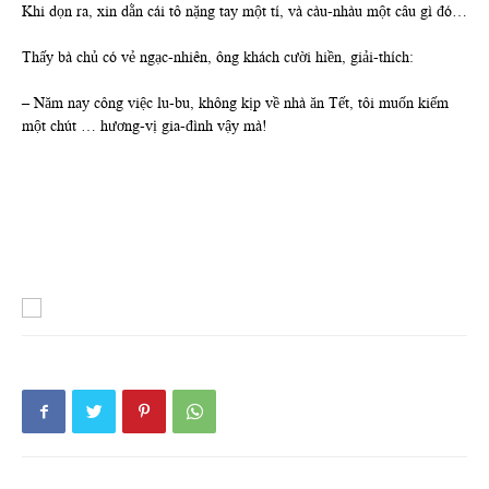
Khi dọn ra, xin dằn cái tô nặng tay một tí, và càu-nhàu một câu gì đó…
Thấy bà chủ có vẻ ngạc-nhiên, ông khách cười hiền, giải-thích:
– Năm nay công việc lu-bu, không kịp về nhà ăn Tết, tôi muốn kiếm
một chút … hương-vị gia-đình vậy mà!