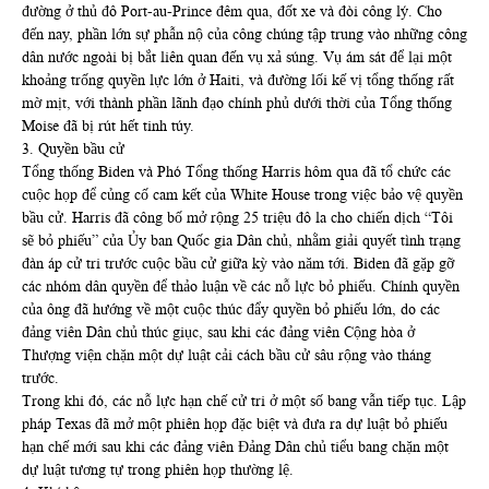
đường ở thủ đô Port-au-Prince đêm qua, đốt xe và đòi công lý. Cho
đến nay, phần lớn sự phẫn nộ của công chúng tập trung vào những công
dân nước ngoài bị bắt liên quan đến vụ xả súng. Vụ ám sát để lại một
khoảng trống quyền lực lớn ở Haiti, và đường lối kế vị tổng thống rất
mờ mịt, với thành phần lãnh đạo chính phủ dưới thời của Tổng thống
Moise đã bị rút hết tinh túy.
3. Quyền bầu cử
Tổng thống Biden và Phó Tổng thống Harris hôm qua đã tổ chức các
cuộc họp để củng cố cam kết của White House trong việc bảo vệ quyền
bầu cử. Harris đã công bố mở rộng 25 triệu đô la cho chiến dịch “Tôi
sẽ bỏ phiếu” của Ủy ban Quốc gia Dân chủ, nhằm giải quyết tình trạng
đàn áp cử tri trước cuộc bầu cử giữa kỳ vào năm tới. Biden đã gặp gỡ
các nhóm dân quyền để thảo luận về các nỗ lực bỏ phiếu. Chính quyền
của ông đã hướng về một cuộc thúc đẩy quyền bỏ phiếu lớn, do các
đảng viên Dân chủ thúc giục, sau khi các đảng viên Cộng hòa ở
Thượng viện chặn một dự luật cải cách bầu cử sâu rộng vào tháng
trước.
Trong khi đó, các nỗ lực hạn chế cử tri ở một số bang vẫn tiếp tục. Lập
pháp Texas đã mở một phiên họp đặc biệt và đưa ra dự luật bỏ phiếu
hạn chế mới sau khi các đảng viên Đảng Dân chủ tiểu bang chặn một
dự luật tương tự trong phiên họp thường lệ.