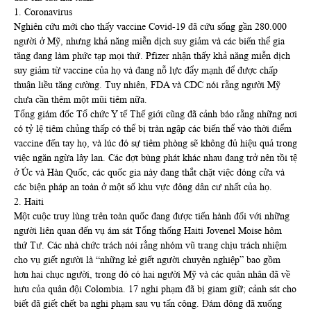
1. Coronavirus
Nghiên cứu mới cho thấy vaccine Covid-19 đã cứu sống gần 280.000
người ở Mỹ, nhưng khả năng miễn dịch suy giảm và các biến thể gia
tăng đang làm phức tạp mọi thứ. Pfizer nhận thấy khả năng miễn dịch
suy giảm từ vaccine của họ và đang nỗ lực đẩy mạnh để được chấp
thuận liều tăng cường. Tuy nhiên, FDA và CDC nói rằng người Mỹ
chưa cần thêm một mũi tiêm nữa.
Tổng giám đốc Tổ chức Y tế Thế giới cũng đã cảnh báo rằng những nơi
có tỷ lệ tiêm chủng thấp có thể bị tràn ngập các biến thể vào thời điểm
vaccine đến tay họ, và lúc đó sự tiêm phòng sẽ không đủ hiệu quả trong
việc ngăn ngừa lây lan. Các đợt bùng phát khác nhau đang trở nên tồi tệ
ở Úc và Hàn Quốc, các quốc gia này đang thắt chặt việc đóng cửa và
các biện pháp an toàn ở một số khu vực đông dân cư nhất của họ.
2. Haiti
Một cuộc truy lùng trên toàn quốc đang được tiến hành đối với những
người liên quan đến vụ ám sát Tổng thống Haiti Jovenel Moise hôm
thứ Tư. Các nhà chức trách nói rằng nhóm vũ trang chịu trách nhiệm
cho vụ giết người là “những kẻ giết người chuyên nghiệp” bao gồm
hơn hai chục người, trong đó có hai người Mỹ và các quân nhân đã về
hưu của quân đội Colombia. 17 nghi phạm đã bị giam giữ; cảnh sát cho
biết đã giết chết ba nghi phạm sau vụ tấn công. Đám đông đã xuống