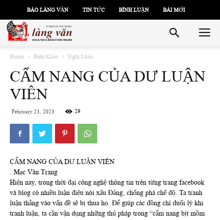
BÁO LÀNG VĂN
TIN TỨC
BÌNH LUẬN
BÀI MỚI
Home
Biên Khảo
Nghị Luận
CẨM NANG CỦA DƯ LUẬN
VIÊN
29
February 23, 2023
CẨM NANG CỦA DƯ LUẬN VIÊN
. Mạc Vân Trang
Hiện nay, trong thời đại công nghệ thông tin trên từng trang facebook
và blog có nhiều luận điệu nói xấu Đảng, chống phá chế độ. Ta tranh
luận thẳng vào vấn đề sẽ bị thua họ. Để giúp các đồng chí đuối lý khi
tranh luận, ta cần vận dụng những thủ pháp trong “cẩm nang bịt mồm