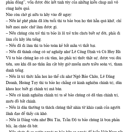
phản động”, vốn được đúc kết tinh túy của những kiểu chụp mũ vô
cùng hiệu quả.
Nào còn chờ gì nữa ta hãy vào đề ngay:
– Nếu kẻ phê phán đã lớn tuổi thì ta bảo bọn họ thù hằn quá khứ, chỉ
biết moi móc chứ làm được gì.
– Nếu chúng còn trẻ thì ta bảo là lũ trẻ trâu chưa biết sự đời, phải đi
làm rồi hãy lên tiếng.
– Nếu đã đi làm thì ta bảo toàn kẻ bất mãn vì thất bại.
– Nếu đã thành công có sự nghiệp như Lê Công Định và Cù Huy Hà
Vũ ta bảo chúng ko có cái tâm, ko phải trí thức thật sự, được voi đòi
tiên, sau khi đã no thân ấm cật bây giờ muốn mưu triều soán vị, tham
danh tiếng.
– Nếu là trí thức hẳn hoi ko thể cãi như Ngô Bảo Châu, Lê Đăng
Doanh, Hoàng Tụy thì ta bảo họ chẳng có kinh nghiệm chính trị, dân
khoa học biết gì chính trị mà bàn.
– Nếu có kinh nghiệm chính trị ta sẽ bảo chúng có dã tâm chính trị,
mưu đồ bất chính.
– Nếu là dân thường ta thách chúng thử nhìn từ khía cạnh của người
lãnh đạo để thấy cái khó.
– Nếu là Đảng viên như Bùi Tín, Trần Độ ta bảo chúng là bọn phản
bội, ăn cháo đá bát.