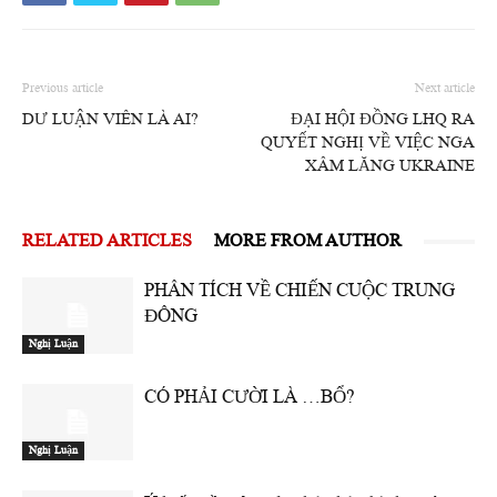
Previous article
Next article
DƯ LUẬN VIÊN LÀ AI?
ĐẠI HỘI ĐỒNG LHQ RA
QUYẾT NGHỊ VỀ VIỆC NGA
XÂM LĂNG UKRAINE
RELATED ARTICLES
MORE FROM AUTHOR
PHÂN TÍCH VỀ CHIẾN CUỘC TRUNG
ĐÔNG
Nghị Luận
CÓ PHẢI CƯỜI LÀ …BỔ?
Nghị Luận