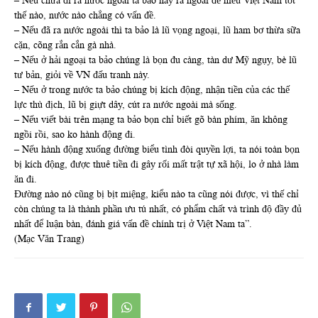
– Nếu chưa đi ra nước ngoài ta bảo hãy ra ngoài để hiểu Việt Nam tốt
thế nào, nước nào chẳng có vấn đề.
– Nếu đã ra nước ngoài thì ta bảo là lũ vọng ngoại, lũ ham bơ thừa sữa
cặn, cõng rắn cắn gà nhà.
– Nếu ở hải ngoại ta bảo chúng là bọn đu càng, tàn dư Mỹ ngụy, bè lũ
tư bản, giỏi về VN đấu tranh này.
– Nếu ở trong nước ta bảo chúng bị kích động, nhận tiền của các thế
lực thù địch, lũ bị giựt dây, cút ra nước ngoài mà sống.
– Nếu viết bài trên mạng ta bảo bọn chỉ biết gõ bàn phím, ăn không
ngồi rồi, sao ko hành động đi.
– Nếu hành động xuống đường biểu tình đòi quyền lợi, ta nói toàn bọn
bị kích động, được thuê tiền đi gây rối mất trật tự xã hội, lo ở nhà làm
ăn đi.
Đường nào nó cũng bị bịt miệng, kiểu nào ta cũng nói được, vì thế chỉ
còn chúng ta là thành phần ưu tú nhất, có phẩm chất và trình độ đầy đủ
nhất để luận bàn, đánh giá vấn đề chính trị ở Việt Nam ta”.
(Mạc Văn Trang)