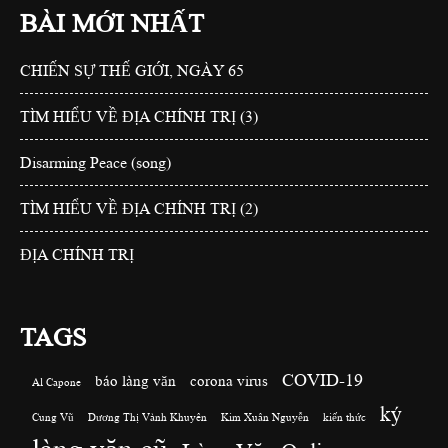
BÀI MỚI NHẤT
CHIẾN SỰ THẾ GIỚI, NGÀY 65
TÌM HIỂU VỀ ĐỊA CHÍNH TRỊ (3)
Disarming Peace (song)
TÌM HIỂU VỀ ĐỊA CHÍNH TRỊ (2)
ĐỊA CHÍNH TRỊ
TAGS
COVID-19
báo làng văn
corona virus
Al Capone
ký
Cung Vũ
Dương Thị Vành Khuyên
Kim Xuân Nguyễn
kiến thức