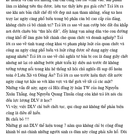
làm ra không tiêu thụ được, liên tục thấy kêu gọi giải cứu? Trả lời ra
sao khi nói bản chất chế độ tốt đẹp mà nạn tham nhũng, sống xa hoa
trụy lạc ngày càng phổ biến trong bộ phận cán bộ cao cấp của đảng,
không chừa cả bộ chính trị? Trả lời ra sao về nạn cướp bóc đất đai khắp
nơi dưới chiêu bài “thu hồi đất”, đẩy hàng vạn nông dân vào con đường
cùng khổ để làm giàu bất chính cho quan chức và doanh nghiệp? Trả
lời ra sao về tình trạng công khai vi phạm pháp luật của quan chức và
công an ngày càng phổ biến và luật rừng được sử dụng ngày càng
ngang nhiên? Trả lời ra sao về chủ nghĩa tư bản bị coi là đang giãy chết
nhưng nó lại có những bước phát triển kỳ diệu mà trước đó không
tưởng tượng nổi trong khi hệ thống xã hội chủ nghĩa đã sụp đổ hoàn
toàn ở Liên Xô và Đông Âu? Trả lời ra sao trước hiện thực đất nước
ngày càng tụt hậu so với khu vực và thế giới về tất cả các mặt?
Những vấn đề này, ngay cả Hội đồng lý luận TW của ông Nguyễn
Xuân Thắng, ông Nguyễn Quang Thuấn cũng còn khó trả lời nói chi
đến lực lượng DLV ít học?
Vì vậy, việc DLV chỉ biết chửi tục, qui chụp mà không thể phản biện
cũng là điều dễ hiểu.
Bị chối bỏ !!!
Những gì mà DLV thể hiện trong 7 năm qua không chỉ bị cộng đồng
khinh bỉ mà chính những người sinh ra đám này cũng phải xấu hổ. Đôi