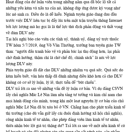
Hoạt động của dư luận viên trong những năm qua đã bộc lộ tất cả
những yếu kém và xấu xa của nó, không đáp ứng được kỳ vọng như
lúc nó sinh ra. Điều đo là dễ hiểu. Ngành tuyên giáo đang đau đầu
trước việc DLV liên tục bị đẩy lùi trên mặt trận truyền thông Internet
bởi lực lượng mà họ gọi là là thế lực thù địch phản động và thất vọng
về đám DLV này.
Tại hội nghị báo cáo viên các tỉnh uỷ, thành uỷ, đảng uỷ trực thuộc
TW hôm 5/7/2019, ông Võ Văn Thưởng, trưởng ban tuyên giáo TW
than: “người đấu tranh bảo vệ và phản bác lại thụ động hơn, lại phải
chờ định hướng, thậm chí là chờ chế độ, chính sách” là nói về lực
lượng DLV này.
Phía tuyên giáo đã đặt cho DLV những nhiệm vụ quá sức. Quá sức do
kém hiểu biết, văn hóa thấp đã đành nhưng điều khó hơn cả cho DLV
không có cơ sở lý luận, lý lẽ, thực tiễn để “bút chiến”.
DLV trả lời ra sao về những vấn đề lý luận cơ bản. Ví dụ đảng CSVN
lấy chủ nghĩa Mác Lê Nin làm nền tảng tư tưởng và kim chỉ nam cho
mọi hành động của mình, trong khi một loạt nguyên lý cơ bản của chủ
nghĩa Mác Lê Nin đã bị xóa bỏ ở VN. Chẳng hạn cho phát triển kinh tế
thị trường (cho dù vẫn giữ lấy cái đuôi định hướng xã hội chủ nghĩa),
công nhận kinh tế tư nhân, cho phép đảng viên làm kinh tế tư nhân,
thừa nhận bóc lột giá trị thặng dư? Trả lời ra sao về một nền kinh tế có
kế hoạch và cân đối nhưng cán cân cung cầu rất vênh váo, sản phẩm