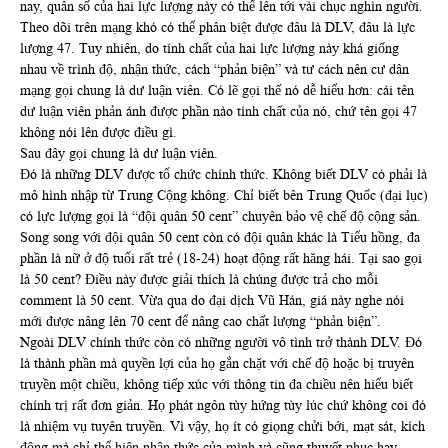
nay, quân số của hai lực lượng này có thể lên tới vài chục nghìn người.
Theo dõi trên mạng khó có thể phân biệt được đâu là DLV, đâu là lực
lượng 47. Tuy nhiên, do tính chất của hai lực lượng này khá giống
nhau về trình độ, nhận thức, cách “phản biện” và tư cách nên cư dân
mạng gọi chung là dư luận viên. Có lẽ gọi thế nó dễ hiểu hơn: cái tên
dư luận viên phản ánh được phần nào tính chất của nó, chứ tên gọi 47
không nói lên được điều gì.
Sau đây gọi chung là dư luận viên.
Đó là những DLV được tổ chức chính thức. Không biết DLV có phải là
mô hình nhập từ Trung Cộng không. Chỉ biết bên Trung Quốc (đại lục)
có lực lượng gọi là “đội quân 50 cent” chuyên bảo vệ chế độ cộng sản.
Song song với đội quân 50 cent còn có đội quân khác là Tiểu hồng, đa
phần là nữ ở độ tuổi rất trẻ (18-24) hoạt động rất hăng hái. Tại sao gọi
là 50 cent? Điều này được giải thích là chúng được trả cho mỗi
comment là 50 cent. Vừa qua do đại dịch Vũ Hán, giá này nghe nói
mới được nâng lên 70 cent để nâng cao chất lượng “phản biện”.
Ngoài DLV chính thức còn có những người vô tình trở thành DLV. Đó
là thành phần mà quyền lợi của họ gắn chặt với chế độ hoặc bị truyên
truyền một chiều, không tiếp xúc với thông tin đa chiều nên hiểu biết
chính trị rất đơn giản. Họ phát ngôn tùy hứng tùy lúc chứ không coi đó
là nhiệm vụ tuyên truyền. Vì vậy, họ ít có giọng chửi bới, mạt sát, kích
động mà chỉ thể hiện nhận thức của mình và cũng thuyết phục hay