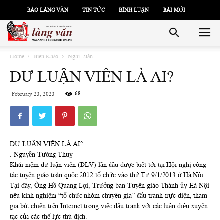
BÁO LÀNG VĂN
TIN TỨC
BÌNH LUẬN
BÀI MỚI
Home
Biên Khảo
Nghị Luận
DƯ LUẬN VIÊN LÀ AI?
68
February 23, 2023
DƯ LUẬN VIÊN LÀ AI?
. Nguyễn Tường Thuỵ
Khái niệm dư luận viên (DLV) lần đầu được biết tới tại Hội nghị công
tác tuyên giáo toàn quốc 2012 tổ chức vào thứ Tư 9/1/2013 ở Hà Nội.
Tại đây, Ông Hồ Quang Lợi, Trưởng ban Tuyên giáo Thành ủy Hà Nội
nêu kinh nghiệm “tổ chức nhóm chuyên gia” đấu tranh trực diện, tham
gia bút chiến trên Internet trong việc đấu tranh với các luận điệu xuyên
tạc của các thế lực thù địch.