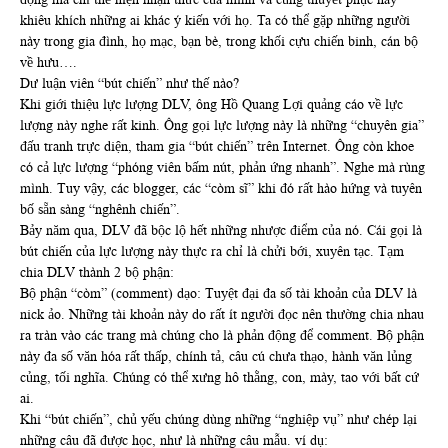
khiêu khích những ai khác ý kiến với họ. Ta có thể gặp những người
này trong gia đình, họ mạc, bạn bè, trong khối cựu chiến binh, cán bộ
về hưu….
Dư luận viên “bút chiến” như thế nào?
Khi giới thiệu lực lượng DLV, ông Hồ Quang Lợi quảng cáo về lực
lượng này nghe rất kinh. Ông gọi lực lượng này là những “chuyên gia”
đấu tranh trực diện, tham gia “bút chiến” trên Internet. Ông còn khoe
có cả lực lượng “phóng viên bấm nút, phản ứng nhanh”. Nghe mà rùng
mình. Tuy vậy, các blogger, các “còm sĩ” khi đó rất hào hứng và tuyên
bố sẵn sàng “nghênh chiến”.
Bảy năm qua, DLV đã bộc lộ hết những nhược điểm của nó. Cái gọi là
bút chiến của lực lượng này thực ra chỉ là chửi bới, xuyên tạc. Tạm
chia DLV thành 2 bộ phận:
Bộ phận “còm” (comment) dạo: Tuyệt đại đa số tài khoản của DLV là
nick ảo. Những tài khoản này do rất ít người đọc nên thường chia nhau
ra tràn vào các trang mà chúng cho là phản động để comment. Bộ phận
này đa số văn hóa rất thấp, chính tả, câu cú chưa thạo, hành văn lủng
củng, tối nghĩa. Chúng có thể xưng hô thằng, con, mày, tao với bất cứ
ai.
Khi “bút chiến”, chủ yếu chúng dùng những “nghiệp vụ” như chép lại
những câu đã được học, như là những câu mẫu. ví dụ: