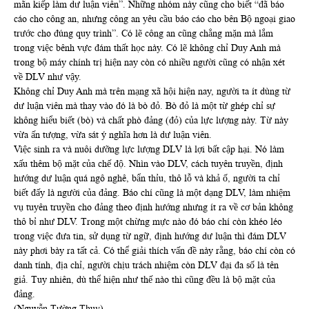
mãn kiếp làm dư luận viên”. Những nhóm này cũng cho biết “đã báo
cáo cho công an, nhưng công an yêu cầu báo cáo cho bên Bộ ngoại giao
trước cho đúng quy trình”. Có lẽ công an cũng chẳng mặn mà lắm
trong việc bênh vực đám thất học này. Có lẽ không chỉ Duy Anh mà
trong bộ máy chính trị hiện nay còn có nhiều người cũng có nhận xét
về DLV như vậy.
Không chỉ Duy Anh mà trên mạng xã hội hiện nay, người ta ít dùng từ
dư luận viên mà thay vào đó là bò đỏ. Bò đỏ là một từ ghép chỉ sự
không hiểu biết (bò) và chất phò đảng (đỏ) của lực lượng này. Từ này
vừa ấn tượng, vừa sát ý nghĩa hơn là dư luận viên.
Việc sinh ra và nuôi dưỡng lực lượng DLV là lợi bất cập hại. Nó làm
xấu thêm bộ mặt của chế độ. Nhìn vào DLV, cách tuyên truyền, định
hướng dư luận quá ngô nghê, bẩn thỉu, thô lỗ và khả ố, người ta chỉ
biết đấy là người của đảng. Báo chí cũng là một dạng DLV, làm nhiệm
vụ tuyên truyền cho đảng theo định hướng nhưng ít ra về cơ bản không
thô bỉ như DLV. Trong một chừng mực nào đó báo chí còn khéo léo
trong việc đưa tin, sử dụng từ ngữ, định hướng dư luận thì đám DLV
này phơi bày ra tất cả. Có thể giải thích vấn đề này rằng, báo chí còn có
danh tính, địa chỉ, người chịu trách nhiệm còn DLV đại đa số là tên
giả. Tuy nhiên, dù thể hiện như thế nào thì cũng đều là bộ mặt của
đảng.
(Nguyễn Tường Thuỵ)