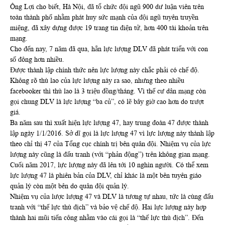
Ông Lợi cho biết, Hà Nội, đã tổ chức đội ngũ 900 dư luận viên trên
toàn thành phố nhằm phát huy sức mạnh của đội ngũ tuyên truyền
miệng, đã xây dựng được 19 trang tin điện tử, hơn 400 tài khoản trên
mạng.
Cho đến nay, 7 năm đã qua, hẳn lực lượng DLV đã phát triển với con
số đông hơn nhiều.
Được thành lập chính thức nên lực lượng này chắc phải có chế độ.
Không rõ thù lao của lực lượng này ra sao, nhưng theo nhiều
facebooker thì thù lao là 3 triệu đồng/tháng. Vì thế cư dân mạng còn
gọi chung DLV là lực lượng “ba củ”, có lẽ bây giờ cao hơn do trượt
giá.
Ba năm sau thì xuất hiện lực lượng 47, hay trung đoàn 47 được thành
lập ngày 1/1/2016. Sở dĩ gọi là lực lượng 47 vì lực lượng này thành lập
theo chỉ thị 47 của Tổng cục chính trị bên quân đội. Nhiệm vụ của lực
lượng này cũng là đấu tranh (với “phản động”) trên không gian mạng.
Cuối năm 2017, lực lượng này đã lên tới 10 nghìn người. Có thể xem
lực lượng 47 là phiên bản của DLV, chỉ khác là một bên tuyên giáo
quản lý còn một bên do quân đội quản lý.
Nhiệm vụ của lược lượng 47 và DLV là tương tự nhau, tức là cùng đấu
tranh với “thế lực thù địch” và bảo vệ chế độ. Hai lực lượng này hợp
thành hai mũi tiến công nhằm vào cái gọi là “thế lực thù địch”. Đến