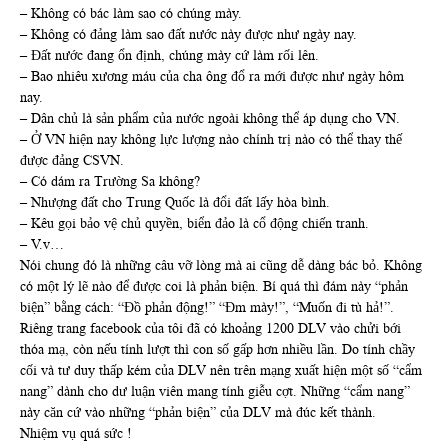
– Không có bác làm sao có chúng mày.
– Không có đảng làm sao đất nước này được như ngày nay.
– Đất nước đang ổn định, chúng mày cứ làm rối lên.
– Bao nhiêu xương máu của cha ông đổ ra mới được như ngày hôm
nay.
– Dân chủ là sản phẩm của nước ngoài không thể áp dụng cho VN.
– Ở VN hiện nay không lực lượng nào chính trị nào có thể thay thế
được đảng CSVN.
– Có dám ra Trường Sa không?
– Nhượng đất cho Trung Quốc là đổi đất lấy hòa bình.
– Kêu gọi bảo vệ chủ quyền, biển đảo là cổ động chiến tranh.
– V.v…
Nói chung đó là những câu vỡ lòng mà ai cũng dễ dàng bác bỏ. Không
có một lý lẽ nào để được coi là phản biện. Bí quá thì đám này “phản
biện” bằng cách: “Đồ phản động!” “Đm mày!”, “Muốn đi tù hả!”.
Riêng trang facebook của tôi đã có khoảng 1200 DLV vào chửi bới
thóa mạ, còn nếu tính lượt thì con số gấp hơn nhiều lần. Do tính chầy
cối và tư duy thấp kém của DLV nên trên mạng xuất hiện một số “cẩm
nang” dành cho dư luận viên mang tính giễu cợt. Những “cẩm nang”
này căn cứ vào những “phản biện” của DLV mà đúc kết thành.
Nhiệm vụ quá sức !