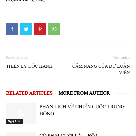
Previous article
Next article
THIÊN LÝ ĐỘC HÀNH
CẨM NANG CỦA DƯ LUẬN
VIÊN
RELATED ARTICLES
MORE FROM AUTHOR
PHÂN TÍCH VỀ CHIẾN CUỘC TRUNG
ĐÔNG
Nghị Luận
CÓ PHẢI CƯỜI LÀ …BỔ?