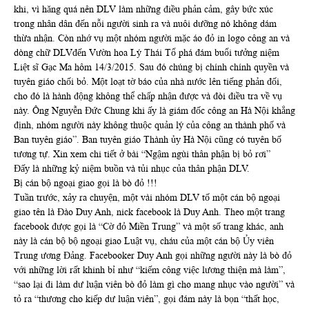
khi, vì hăng quá nên DLV làm những điều phản cảm, gây bức xúc
trong nhân dân đến nỗi người sinh ra và nuôi dưỡng nó không dám
thừa nhận. Còn nhớ vụ một nhóm người mặc áo đỏ in logo công an và
dòng chữ DLVđến Vườn hoa Lý Thái Tổ phá đám buổi tưởng niệm
Liệt sĩ Gạc Ma hôm 14/3/2015. Sau đó chúng bị chính chính quyền và
tuyên giáo chối bỏ. Một loạt tờ báo của nhà nước lên tiếng phản đối,
cho đó là hành động không thể chấp nhận được và đòi điều tra về vụ
này. Ông Nguyễn Đức Chung khi ấy là giám đốc công an Hà Nội khẳng
định, nhóm người này không thuộc quản lý của công an thành phố và
Ban tuyên giáo”. Ban tuyên giáo Thành ủy Hà Nội cũng có tuyên bố
tương tự. Xin xem chi tiết ở bài “Ngậm ngùi thân phận bị bỏ rơi”
Đấy là những kỷ niệm buồn và tủi nhục của thân phận DLV.
Bị cán bộ ngoại giao gọi là bò đỏ !!!
Tuần trước, xảy ra chuyện, một vài nhóm DLV tố một cán bộ ngoại
giao tên là Đào Duy Anh, nick facebook là Duy Anh. Theo một trang
facebook được gọi là “Cờ đỏ Miền Trung” và một số trang khác, anh
này là cán bộ bộ ngoại giao Luật vụ, cháu của một cán bộ Ủy viên
Trung ương Đảng. Facebooker Duy Anh gọi những người này là bò đỏ
với những lời rất khinh bỉ như “kiếm công việc lương thiện mà làm”,
“sao lại đi làm dư luận viên bò đỏ làm gì cho mang nhục vào người” và
tỏ ra “thương cho kiếp dư luận viên”, gọi đám này là bọn “thất học,