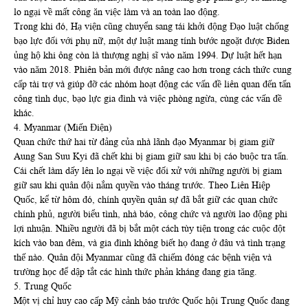
lo ngại về mất công ăn việc làm và an toàn lao động.
Trong khi đó, Hạ viện cũng chuyển sang tái khởi động Đạo luật chống
bạo lực đối với phụ nữ, một dự luật mang tính bước ngoặt được Biden
ủng hộ khi ông còn là thượng nghị sĩ vào năm 1994. Dự luật hết hạn
vào năm 2018. Phiên bản mới được nâng cao hơn trong cách thức cung
cấp tài trợ và giúp đỡ các nhóm hoạt động các vấn đề liên quan đến tấn
công tình dục, bạo lực gia đình và việc phòng ngừa, cùng các vấn đề
khác.
4. Myanmar (Miến Điện)
Quan chức thứ hai từ đảng của nhà lãnh đạo Myanmar bị giam giữ
Aung San Suu Kyi đã chết khi bị giam giữ sau khi bị cáo buộc tra tấn.
Cái chết làm dấy lên lo ngại về việc đối xử với những người bị giam
giữ sau khi quân đội nắm quyền vào tháng trước. Theo Liên Hiệp
Quốc, kể từ hôm đó, chính quyền quân sự đã bắt giữ các quan chức
chính phủ, người biểu tình, nhà báo, công chức và người lao động phi
lợi nhuận. Nhiều người đã bị bắt một cách tùy tiện trong các cuộc đột
kích vào ban đêm, và gia đình không biết họ đang ở đâu và tình trạng
thế nào. Quân đội Myanmar cũng đã chiếm đóng các bệnh viện và
trường học để dập tắt các hình thức phản kháng đang gia tăng.
5. Trung Quốc
Một vị chỉ huy cao cấp Mỹ cảnh báo trước Quốc hội Trung Quốc đang