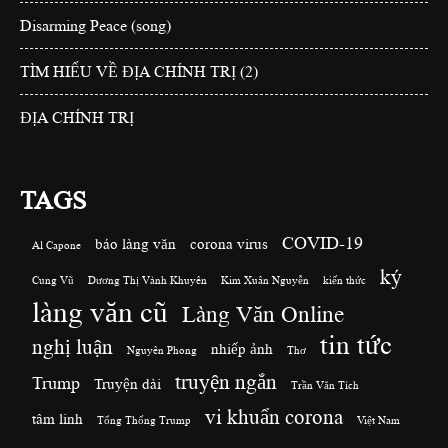
Disarming Peace (song)
TÌM HIỂU VỀ ĐỊA CHÍNH TRỊ (2)
ĐỊA CHÍNH TRỊ
TAGS
COVID-19
báo làng văn
corona virus
Al Capone
ký
Cung Vũ
Dương Thị Vành Khuyên
Kim Xuân Nguyễn
kiến thức
làng văn cũ
Làng Văn Online
tin tức
nghị luận
nhiếp ảnh
Nguyên Phong
Thơ
truyện ngắn
Trump
Truyện dài
Trần Văn Tích
vi khuẩn corona
tâm linh
Tổng Thống Trump
Việt Nam