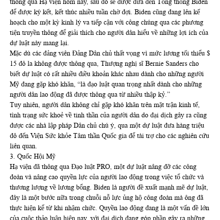
thông qua Hạ viện hôm nay, sau đó sẽ được đưa đến Tổng thống Biden
để được ký kết, kết thúc nhiều tuần chờ đợi. Biden cũng đang lên kế
hoạch cho một kỳ kinh lý va tiếp cận với công chúng qua các phương
tiện truyền thông để giải thích cho người dân hiểu về những lợi ích của
dự luật này mang lại.
Mặc dù các đảng viên Đảng Dân chủ thất vọng vì mức lương tối thiểu $
15 đô la không được thông qua, Thượng nghị sĩ Bernie Sanders cho
biết dự luật có rất nhiều điều khoản khác nhau dành cho những người
Mỹ đang gặp khó khăn, “là đạo luật quan trọng nhất dành cho những
người dân lao động đã được thông qua từ nhiều thập kỷ.”
Tuy nhiên, người dân không chỉ gặp khó khăn trên mặt trận kinh tế,
tình trạng sức khoẻ về tinh thần của người dân do đại dịch gây ra cũng
được các nhà lập pháp Dân chủ chú ý, qua một dự luật đưa hàng triệu
đô đến Viện Sức khỏe Tâm thần Quốc gia để tài trợ cho các nghiên cứu
liên quan.
3. Quốc Hội Mỹ
Hạ viện đã thông qua Đạo luật PRO, một dự luật nâng đỡ các công
đoàn và nâng cao quyền lực của người lao động trong việc tổ chức và
thương lượng về lương bổng. Biden là người đề xuất mạnh mẽ dự luật,
đây là một bước nữa trong chuỗi nỗ lực ủng hộ công đoàn mà ông đã
thực hiện kể từ khi nhậm chức. Quyền lao động đang là một vấn đề lớn
của cuộc thảo luận hiện nay, với đại dịch đang góp phần gây ra những