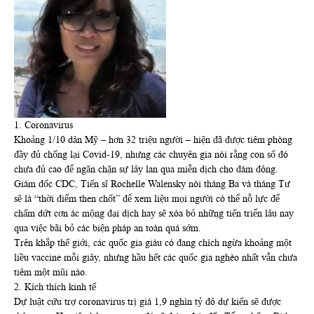
1. Coronavirus
Khoảng 1/10 dân Mỹ – hơn 32 triệu người – hiện đã được tiêm phòng
đầy đủ chống lại Covid-19, nhưng các chuyên gia nói rằng con số đó
chưa đủ cao để ngăn chặn sự lây lan qua miễn dịch cho đám đông.
Giám đốc CDC, Tiến sĩ Rochelle Walensky nói tháng Ba và tháng Tư
sẽ là “thời điểm then chốt” để xem liệu mọi người có thể nỗ lực để
chấm dứt cơn ác mộng đại dịch hay sẽ xóa bỏ những tiến triển lâu nay
qua việc bãi bỏ các biện pháp an toàn quá sớm.
Trên khắp thế giới, các quốc gia giàu có đang chích ngừa khoảng một
liều vaccine mỗi giây, nhưng hầu hết các quốc gia nghèo nhất vẫn chưa
tiêm một mũi nào.
2. Kích thích kinh tế
Dự luật cứu trợ coronavirus trị giá 1,9 nghìn tỷ đô dự kiến sẽ được