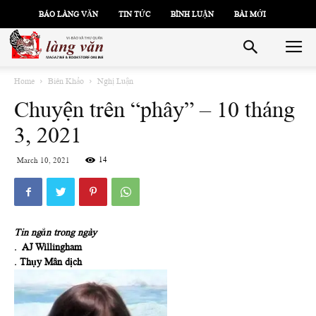
BÁO LÀNG VĂN
TIN TỨC
BÌNH LUẬN
BÀI MỚI
Home
Biên Khảo
Nghị Luận
Chuyện trên “phây” – 10 tháng
3, 2021
14
March 10, 2021
Tin ngắn trong ngày
. AJ Willingham
. Thụy Mân dịch