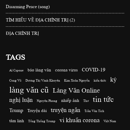
Disarming Peace (song)
TÌM HIỂU VỀ ĐỊA CHÍNH TRỊ (2)
ĐỊA CHÍNH TRỊ
TAGS
COVID-19
báo làng văn
corona virus
Al Capone
ký
Cung Vũ
Dương Thị Vành Khuyên
Kim Xuân Nguyễn
kiến thức
làng văn cũ
Làng Văn Online
tin tức
nghị luận
nhiếp ảnh
Nguyên Phong
Thơ
truyện ngắn
Trump
Truyện dài
Trần Văn Tích
vi khuẩn corona
tâm linh
Tổng Thống Trump
Việt Nam