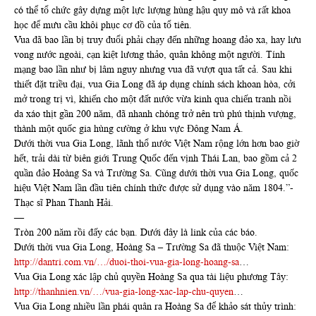
có thể tổ chức gây dựng một lực lượng hùng hậu quy mô và rất khoa
học để mưu cầu khôi phục cơ đồ của tổ tiên.
Vua đã bao lần bị truy đuổi phải chạy đến những hoang đảo xa, hay lưu
vong nước ngoài, cạn kiệt lương thảo, quân không một người. Tính
mạng bao lần như bị lâm nguy nhưng vua đã vượt qua tất cả. Sau khi
thiết đặt triều đại, vua Gia Long đã áp dụng chính sách khoan hòa, cởi
mở trong trị vì, khiến cho một đất nước vừa kinh qua chiến tranh nồi
da xáo thịt gần 200 năm, đã nhanh chóng trở nên trù phú thịnh vượng,
thành một quốc gia hùng cường ở khu vực Đông Nam Á.
Dưới thời vua Gia Long, lãnh thổ nước Việt Nam rộng lớn hơn bao giờ
hết, trải dài từ biên giới Trung Quốc đến vịnh Thái Lan, bao gồm cả 2
quần đảo Hoàng Sa và Trường Sa. Cũng dưới thời vua Gia Long, quốc
hiệu Việt Nam lần đầu tiên chính thức được sử dụng vào năm 1804.”-
Thạc sĩ Phan Thanh Hải.
—
Tròn 200 năm rồi đấy các bạn. Dưới đây là link của các báo.
Dưới thời vua Gia Long, Hoàng Sa – Trường Sa đã thuộc Việt Nam:
http://dantri.com.vn/…/duoi-thoi-vua-gia-long-hoang-sa
…
Vua Gia Long xác lập chủ quyền Hoàng Sa qua tài liệu phương Tây:
http://thanhnien.vn/…/vua-gia-long-xac-lap-chu-quyen
…
Vua Gia Long nhiều lần phái quân ra Hoàng Sa để khảo sát thủy trình: