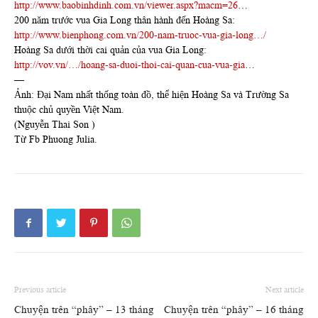
http://www.baobinhdinh.com.vn/viewer.aspx?macm=26
…
200 năm trước vua Gia Long thân hành đến Hoàng Sa:
http://www.bienphong.com.vn/200-nam-truoc-vua-gia-long…/
Hoàng Sa dưới thời cai quản của vua Gia Long:
http://vov.vn/…/hoang-sa-duoi-thoi-cai-quan-cua-vua-gia
…
—
Ảnh: Đại Nam nhất thống toàn đồ, thể hiện Hoàng Sa và Trường Sa
thuộc chủ quyền Việt Nam.
(Nguyễn Thai Son )
Từ Fb Phuong Julia.
Previous article
Next article
Chuyện trên “phây” – 13 tháng
Chuyện trên “phây” – 16 tháng