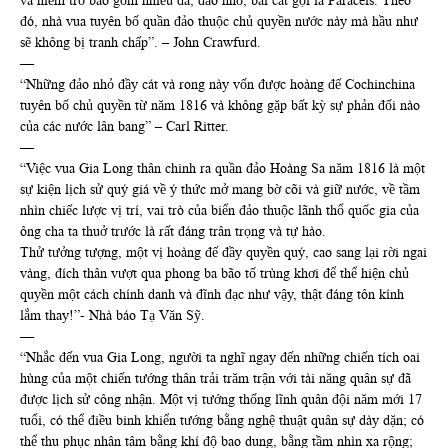
và hiểm trở bao gồm nhiều đá, đảo nhỏ, bãi cát gọi là Paracels. Theo
đó, nhà vua tuyên bố quần đảo thuộc chủ quyền nước này mà hầu như
sẽ không bị tranh chấp”. – John Crawfurd.
—
“Những đảo nhỏ đầy cát và rong này vốn được hoàng đế Cochinchina
tuyên bố chủ quyền từ năm 1816 và không gặp bất kỳ sự phản đối nào
của các nước lân bang” – Carl Ritter.
—
“Việc vua Gia Long thân chinh ra quần đảo Hoàng Sa năm 1816 là một
sự kiện lịch sử quý giá về ý thức mở mang bờ cõi và giữ nước, về tầm
nhìn chiếc lược vị trí, vai trò của biển đảo thuộc lãnh thổ quốc gia của
ông cha ta thuở trước là rất đáng trân trọng và tự hào.
Thử tưởng tượng, một vị hoàng đế đầy quyền quý, cao sang lại rời ngai
vàng, đích thân vượt qua phong ba bão tố trùng khơi để thể hiện chủ
quyền một cách chính danh và đĩnh đạc như vậy, thật đáng tôn kính
lắm thay!”- Nhà báo Tạ Văn Sỹ.
—
“Nhắc đến vua Gia Long, người ta nghĩ ngay đến những chiến tích oai
hùng của một chiến tướng thân trải trăm trận với tài năng quân sự đã
được lịch sử công nhận. Một vị tướng thống lĩnh quân đội năm mới 17
tuổi, có thể điều binh khiển tướng bằng nghệ thuật quân sự dày dặn; có
thể thu phục nhân tâm bằng khí độ bao dung, bằng tầm nhìn xa rộng;