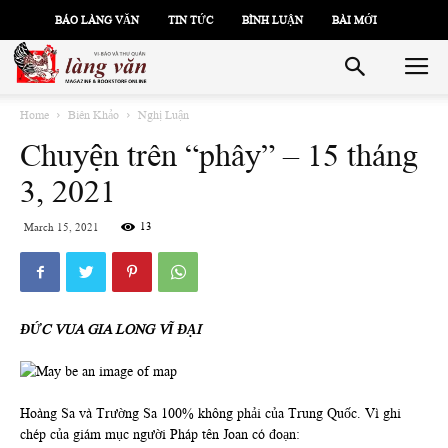
BÁO LÀNG VĂN
TIN TỨC
BÌNH LUẬN
BÀI MỚI
Home
Biên Khảo
Nghị Luận
Chuyện trên “phây” – 15 tháng
3, 2021
13
March 15, 2021
ĐỨC VUA GIA LONG VĨ ĐẠI
Hoàng Sa và Trường Sa 100% không phải của Trung Quốc. Vì ghi
chép của giám mục người Pháp tên Joan có đoạn: