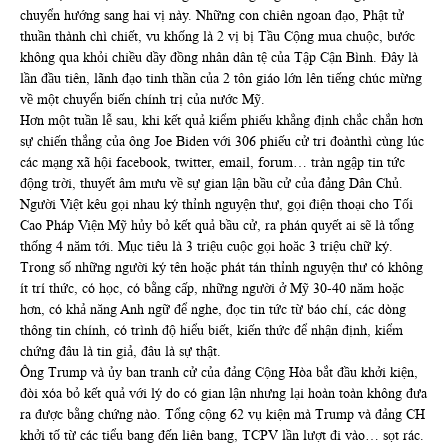
chuyển hướng sang hai vị này. Những con chiên ngoan đạo, Phật tử
thuần thành chì chiết, vu khống là 2 vị bị Tầu Cộng mua chuộc, bước
không qua khỏi chiều dầy đồng nhân dân tệ của Tập Cận Bình. Đây là
lần đầu tiên, lãnh đạo tinh thần của 2 tôn giáo lớn lên tiếng chúc mừng
về một chuyển biến chính trị của nước Mỹ.
Hơn một tuần lễ sau, khi kết quả kiểm phiếu khẳng định chắc chắn hơn
sự chiến thắng của ông Joe Biden với 306 phiếu cử tri đoànthì cùng lúc
các mạng xã hội facebook, twitter, email, forum… tràn ngập tin tức
động trời, thuyết âm mưu về sự gian lận bầu cử của đảng Dân Chủ.
Người Việt kêu gọi nhau ký thỉnh nguyện thư, gọi điện thoại cho Tối
Cao Pháp Viện Mỹ hủy bỏ kết quả bầu cử, ra phán quyết ai sẽ là tổng
thống 4 năm tới. Mục tiêu là 3 triệu cuộc gọi hoăc 3 triệu chữ ký.
Trong số những người ký tên hoặc phát tán thỉnh nguyện thư có không
ít trí thức, có học, có bằng cấp, những người ở Mỹ 30-40 năm hoặc
hơn, có khả năng Anh ngữ để nghe, đọc tin tức từ báo chí, các dòng
thông tin chính, có trình độ hiểu biết, kiến thức để nhận định, kiểm
chứng đâu là tin giả, đâu là sự thật.
Ông Trump và ủy ban tranh cử của đảng Cộng Hòa bắt đầu khởi kiện,
đòi xóa bỏ kết quả với lý do có gian lận nhưng lại hoàn toàn không đưa
ra được bằng chứng nào. Tổng cộng 62 vụ kiện mà Trump và đảng CH
khởi tố từ các tiểu bang đến liên bang, TCPV lần lượt đi vào… sọt rác.