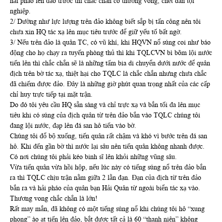
hải pháo lên đảo trước thì chắc chắn có thương vong, chết dân tội
nghiệp.
2/ Dường như lực lượng trên đảo không biết sắp bị tấn công nên tôi
chưa xin HQ tác xạ lên mục tiêu trước để giữ yếu tố bất ngờ.
3/ Nếu trên đảo là quân TC, có vũ khí, khi HQVN nổ súng coi như báo
động cho họ chạy ra tuyến phòng thủ thì khi TQLCVN bì bõm lội nước
tiến lên thì chắc chắn sẽ là những tấm bia di chuyển dưới nước để quân
địch trên bờ tác xạ, thiệt hại cho TQLC là chắc chắn nhưng chưa chắc
đã chiếm được đảo. Đây là những giờ phút quan trọng nhất của các cấp
chỉ huy trực tiếp tại mặt trận.
Do đó tôi yêu cầu HQ sẵn sàng và chỉ trực xạ và bắn tối đa lên mục
tiêu khi có súng của địch quân từ trên đảo bắn vào TQLC chúng tôi
đang lội nước, đạp lên đá san hô tiến vào bờ.
Chúng tôi đổ bộ xuống, tiến quân rất chậm và khó vì bước trên đá san
hô. Khi đến gần bờ thì nước lại sâu nên tiến quân không nhanh được.
Có nơi chúng tôi phải kéo binh sĩ lên khỏi những vũng sâu.
Vừa tiến quân vừa hồi hộp, nếu lúc này có tiếng súng nổ trên đảo bắn
ra thì TQLC chịu trận nằm giữa 2 lằn đạn. Đạn của địch từ trên đảo
bắn ra và hải pháo của quân bạn Hải Quân từ ngoài biển tác xạ vào.
Thương vong chắc chắn là lớn!
Rất may mắn, đã không có một tiếng súng nổ khi chúng tôi hô “xung
phong” ào ạt tiến lên đảo, bắt được tất cả là 60 “thanh niên” không