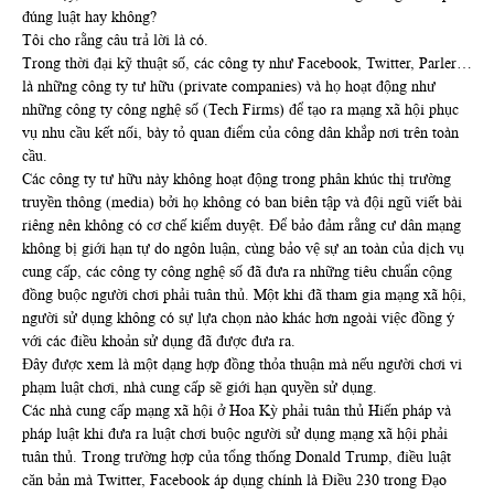
đúng luật hay không?
Tôi cho rằng câu trả lời là có.
Trong thời đại kỹ thuật số, các công ty như Facebook, Twitter, Parler…
là những công ty tư hữu (private companies) và họ hoạt động như
những công ty công nghệ số (Tech Firms) để tạo ra mạng xã hội phục
vụ nhu cầu kết nối, bày tỏ quan điểm của công dân khắp nơi trên toàn
cầu.
Các công ty tư hữu này không hoạt động trong phân khúc thị trường
truyền thông (media) bởi họ không có ban biên tập và đội ngũ viết bài
riêng nên không có cơ chế kiểm duyệt. Để bảo đảm rằng cư dân mạng
không bị giới hạn tự do ngôn luận, cùng bảo vệ sự an toàn của dịch vụ
cung cấp, các công ty công nghệ số đã đưa ra những tiêu chuẩn cộng
đồng buộc người chơi phải tuân thủ. Một khi đã tham gia mạng xã hội,
người sử dụng không có sự lựa chọn nào khác hơn ngoài việc đồng ý
với các điều khoản sử dụng đã được đưa ra.
Đây được xem là một dạng hợp đồng thỏa thuận mà nếu người chơi vi
phạm luật chơi, nhà cung cấp sẽ giới hạn quyền sử dụng.
Các nhà cung cấp mạng xã hội ở Hoa Kỳ phải tuân thủ Hiến pháp và
pháp luật khi đưa ra luật chơi buộc người sử dụng mạng xã hội phải
tuân thủ. Trong trường hợp của tổng thống Donald Trump, điều luật
căn bản mà Twitter, Facebook áp dụng chính là Điều 230 trong Đạo