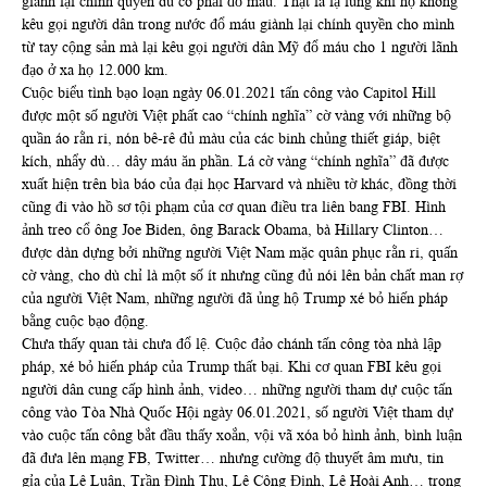
giành lại chính quyền dù có phải đổ máu. Thật là lạ lùng khi họ không
kêu gọi người dân trong nước đổ máu giành lại chính quyền cho mình
từ tay cộng sản mà lại kêu gọi người dân Mỹ đổ máu cho 1 người lãnh
đạo ở xa họ 12.000 km.
Cuộc biểu tình bạo loạn ngày 06.01.2021 tấn công vào Capitol Hill
được một số người Việt phất cao “chính nghĩa” cờ vàng với những bộ
quần áo rằn ri, nón bê-rê đủ màu của các binh chủng thiết giáp, biệt
kích, nhẩy dù… dây máu ăn phần. Lá cờ vàng “chính nghĩa” đã được
xuất hiện trên bìa báo của đại học Harvard và nhiều tờ khác, đồng thời
cũng đi vào hồ sơ tội phạm của cơ quan điều tra liên bang FBI. Hình
ảnh treo cổ ông Joe Biden, ông Barack Obama, bà Hillary Clinton…
được dàn dựng bởi những người Việt Nam mặc quân phục rằn ri, quấn
cờ vàng, cho dù chỉ là một số ít nhưng cũng đủ nói lên bản chất man rợ
của người Việt Nam, những người đã ủng hộ Trump xé bỏ hiến pháp
bằng cuộc bạo động.
Chưa thấy quan tài chưa đổ lệ. Cuộc đảo chánh tấn công tòa nhà lập
pháp, xé bỏ hiến pháp của Trump thất bại. Khi cơ quan FBI kêu gọi
người dân cung cấp hình ảnh, video… những người tham dự cuộc tấn
công vào Tòa Nhà Quốc Hội ngày 06.01.2021, số người Việt tham dự
vào cuộc tấn công bắt đầu thấy xoắn, vội vã xóa bỏ hình ảnh, bình luận
đã đưa lên mạng FB, Twitter… nhưng cường độ thuyết âm mưu, tin
gỉa của Lê Luân, Trần Đình Thu, Lê Công Định, Lê Hoài Anh… trong