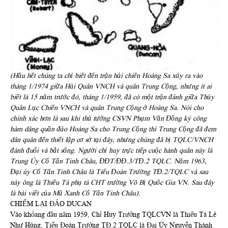
(Hầu hết chúng ta chỉ biết đến trận hải chiến Hoàng Sa xảy ra vào
tháng 1/1974 giữa Hải Quân VNCH và quân Trung Cộng, nhưng ít ai
biết là 15 năm trước đó, tháng 1/1959, đã có một trận đánh giữa Thủy
Quân Lục Chiến VNCH và quân Trung Cộng ở Hoàng Sa. Nói cho
chính xác hơn là sau khi thủ tướng CSVN Phạm Văn Đồng ký công
hàm dâng quần đảo Hoàng Sa cho Trung Cộng thì Trung Cộng đã đem
dân quân đến thiết lập cơ sở tại đây, nhưng chúng đã bị TQLC/VNCH
đánh đuổi và bắt sống. Người chỉ huy trực tiếp cuộc hành quân này là
Trung Úy Cổ Tấn Tinh Châu, ĐĐT/ĐĐ.3/TĐ.2 TQLC. Năm 1963,
Đại úy Cổ Tấn Tinh Châu là Tiểu Đoàn Trưởng TĐ.2/TQLC và sau
này ông là Thiếu Tá phụ tá CHT trường Võ Bị Quốc Gia VN. Sau đây
là bài viết của Mũ Xanh Cổ Tấn Tinh Châu).
CHIẾM LẠI ĐẢO DUCAN
Vào khỏang đầu năm 1959, Chỉ Huy Trưởng TQLCVN là Thiếu Tá Lê
Như Hùng, Tiểu Đoàn Trưởng TĐ.2 TQLC là Đại Úy Nguyễn Thành