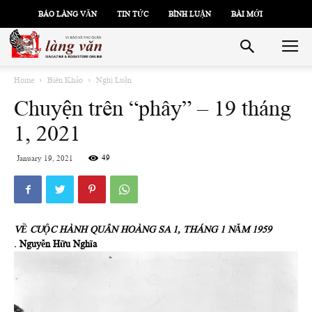
BÁO LÀNG VĂN
TIN TỨC
BÌNH LUẬN
BÀI MỚI
Home
Biên Khảo
Nghị Luận
Chuyện trên “phây” – 19 tháng
1, 2021
49
January 19, 2021
VỀ CUỘC HÀNH QUÂN HOÀNG SA 1, THÁNG 1 NĂM 1959
. Nguyễn Hữu Nghĩa