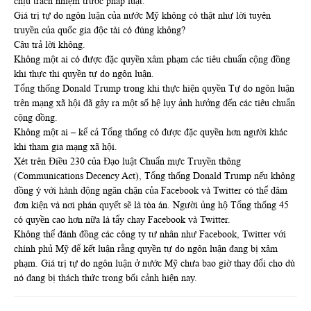
chịu trách nhiệm trước pháp luật.
Giá trị tự do ngôn luận của nước Mỹ không có thật như lời tuyên
truyền của quốc gia độc tài có đúng không?
Câu trả lời không.
Không một ai có được đặc quyền xâm phạm các tiêu chuẩn cộng đồng
khi thực thi quyền tự do ngôn luận.
Tổng thống Donald Trump trong khi thực hiện quyền Tự do ngôn luận
trên mạng xã hội đã gây ra một số hệ lụy ảnh hưởng đến các tiêu chuẩn
cộng đồng.
Không một ai – kể cả Tổng thống có được đặc quyền hơn người khác
khi tham gia mạng xã hội.
Xét trên Điều 230 của Đạo luật Chuẩn mực Truyền thông
(Communications Decency Act), Tổng thống Donald Trump nếu không
đồng ý với hành động ngăn chặn của Facebook và Twitter có thể đâm
đơn kiện và nơi phán quyết sẽ là tòa án. Người ủng hộ Tổng thống 45
có quyền cao hơn nữa là tẩy chay Facebook và Twitter.
Không thể đánh đồng các công ty tư nhân như Facebook, Twitter với
chính phủ Mỹ để kết luận rằng quyền tự do ngôn luận đang bị xâm
phạm. Giá trị tự do ngôn luận ở nước Mỹ chưa bao giờ thay đổi cho dù
nó đang bị thách thức trong bối cảnh hiện nay.