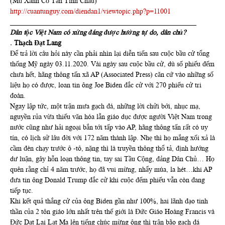
(Mũ Xanh Cổ Tấn Tinh Châu)
http://cuantunguy.com/diendan1/viewtopic.php?p=11001
_____________________________________________________
Dân tộc Việt Nam có xứng đáng được hưởng tự do, dân chủ?
. Thạch Đạt Lang
Để trả lời câu hỏi này cần phải nhìn lại diễn tiến sau cuộc bầu cử tổng
thống Mỹ ngày 03.11.2020. Vài ngày sau cuộc bầu cử, dù số phiếu đếm
chưa hết, hãng thông tấn xã AP (Associated Press) căn cứ vào những số
liệu họ có được, loan tin ông Joe Biden đắc cử với 270 phiếu cử tri
đoàn.
Ngay lập tức, một trận mưa gạch đá, những lời chửi bới, nhục mạ,
nguyền rủa vừa thiếu văn hóa lẫn giáo dục được người Việt Nam trong
nước cũng như hải ngoại bắn tới tấp vào AP, hãng thông tấn rất có uy
tín, có lịch sử lâu đời với 172 năm thành lập. Nhẹ thì họ mắng xối xả là
cầm đèn chạy trước ô -tô, nặng thì là truyền thông thổ tả, định hướng
dư luận, gây hỗn loạn thông tin, tay sai Tầu Cộng, đảng Dân Chủ… Họ
quên rằng chỉ 4 năm trước, họ đã vui mừng, nhẩy múa, la hét…khi AP
đưa tin ông Donald Trump đắc cử khi cuộc đếm phiếu vẫn còn đang
tiếp tục.
Khi kết quả thắng cử của ông Biden gần như 100%, hai lãnh đạo tinh
thần của 2 tôn giáo lớn nhất trên thế giới là Đức Giáo Hoàng Francis và
Đức Dạt Lai Lạt Ma lên tiếng chúc mừng ông thì trận bão gạch đá