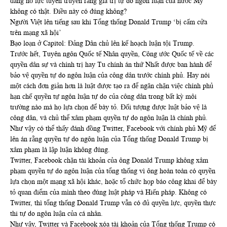
đang nỗ lực tuyên truyền rằng giá trị tự do ngôn luận của nước Mỹ
không có thật. Điều này có đúng không?
Người Việt lên tiếng sau khi Tổng thống Donald Trump ‘bị cấm cửa
trên mạng xã hội’
Bạo loạn ở Capitol: Đảng Dân chủ lên kế hoạch luận tội Trump.
Trước hết, Tuyên ngôn Quốc tế Nhân quyền, Công ước Quốc tế về các
quyền dân sự và chính trị hay Tu chính án thứ Nhất được ban hành để
bảo vệ quyền tự do ngôn luận của công dân trước chính phủ. Hay nói
một cách đơn giản hơn là luật được tạo ra để ngăn chặn việc chính phủ
hạn chế quyền tự ngôn luận tự do của công dân trong bất kỳ môi
trường nào mà họ lựa chọn để bày tỏ. Đối tượng được luật bảo vệ là
công dân, và chủ thể xâm phạm quyền tự do ngôn luận là chính phủ.
Như vậy có thể thấy đánh đồng Twitter, Facebook với chính phủ Mỹ để
lên án rằng quyền tự do ngôn luận của Tổng thống Donald Trump bị
xâm phạm là lập luận không đúng.
Twitter, Facebook chặn tài khoản của ông Donald Trump không xâm
phạm quyền tự do ngôn luận của tổng thống vì ông hoàn toàn có quyền
lựa chọn một mạng xã hội khác, hoặc tổ chức họp báo công khai để bày
tỏ quan điểm của mình theo đúng luật pháp và Hiến pháp. Không có
Twitter, thì tổng thống Donald Trump vẫn có đủ quyền lực, quyền thực
thi tự do ngôn luận của cá nhân.
Như vậy, Twitter và Facebook xóa tài khoản của Tổng thống Trump có