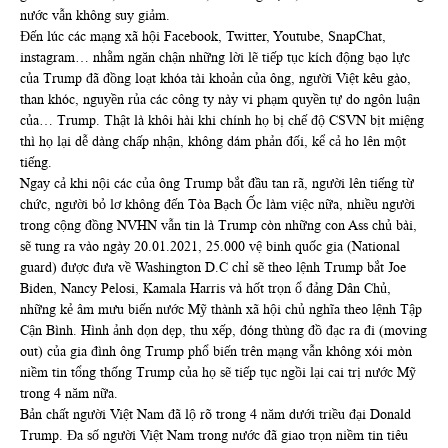
nước vẫn không suy giảm.
Đến lúc các mạng xã hội Facebook, Twitter, Youtube, SnapChat,
instagram… nhằm ngăn chận những lời lẽ tiếp tục kích động bạo lực
của Trump đã đồng loạt khóa tài khoản của ông, người Việt kêu gào,
than khóc, nguyền rủa các công ty này vi phạm quyền tự do ngôn luận
của… Trump. Thật là khôi hài khi chính họ bị chế độ CSVN bịt miệng
thì họ lại dễ dàng chấp nhận, không dám phản đối, kể cả ho lên một
tiếng.
Ngay cả khi nội các của ông Trump bắt đầu tan rã, người lên tiếng từ
chức, người bỏ lơ không đến Tòa Bạch Ốc làm việc nữa, nhiều người
trong cộng đồng NVHN vẫn tin là Trump còn những con Ass chủ bài,
sẽ tung ra vào ngày 20.01.2021, 25.000 vệ binh quốc gia (National
guard) được đưa về Washington D.C chỉ sẽ theo lệnh Trump bắt Joe
Biden, Nancy Pelosi, Kamala Harris và hốt trọn ổ đảng Dân Chủ,
những kẻ âm mưu biến nước Mỹ thành xã hội chủ nghĩa theo lệnh Tập
Cận Bình. Hình ảnh dọn dẹp, thu xếp, đóng thùng đồ đạc ra đi (moving
out) của gia đình ông Trump phổ biến trên mạng vẫn không xói mòn
niềm tin tổng thống Trump của họ sẽ tiếp tục ngồi lại cai trị nước Mỹ
trong 4 năm nữa.
Bản chất người Việt Nam đã lộ rõ trong 4 năm dưới triều đại Donald
Trump. Đa số người Việt Nam trong nước đã giao trọn niềm tin tiêu