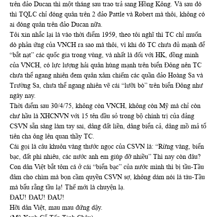
trên đảo Ducan thì một tháng sau trao trả sang Hồng Kông. Và sau đó
thì TQLC chỉ đóng quân trên 2 đảo Pattle và Robert mà thôi, không có
ai đóng quân trên đảo Ducan nữa.
Tôi xin nhắc lại là vào thời điểm 1959, theo tôi nghĩ thì TC chỉ muốn
dò phản ứng của VNCH ra sao mà thôi, vì khi đó TC chưa đủ mạnh để
“bắt nạt” các quốc gia trong vùng, và nhất là đối với HK, đồng minh
của VNCH, có lực lượng hải quân hùng mạnh trên biển Đông nên TC
chưa thể ngang nhiên đem quân xâm chiếm các quần đảo Hoàng Sa và
Trường Sa, chưa thể ngang nhiên vẽ cái “lưỡi bò” trên biển Đông như
ngày nay.
Thời điểm sau 30/4/75, không còn VNCH, không còn Mỹ mà chỉ còn
chư hầu là XHCNVN với 15 tên đầu sỏ trong bộ chính trị của đảng
CSVN sẵn sàng làm tay sai, dâng đất liền, dâng biển cả, dâng mồ mả tổ
tiên cha ông lên quan thầy TC.
Cái gọi là câu khuôn vàng thước ngọc của CSVN là: “Rừng vàng, biển
bạc, đất phì nhiêu, các nước anh em giúp đỡ nhiều” Thì nay còn đâu?
Con dân Việt bắt tôm cá ở cái “biển bạc” của nước mình thì bị tầu-Tầu
đâm cho chìm mà bọn cầm quyền CSVN sợ, không dám nói là tàu-Tầu
mà bẩu rằng tầu lạ! Thế mới là chuyện lạ.
ĐAU! ĐAU! ĐAU!
Hỡi dân Việt, mau mau đứng dậy.