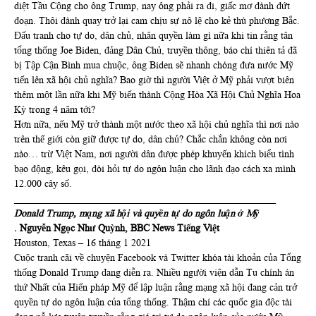
diệt Tầu Cộng cho ông Trump, nay ông phải ra đi, giấc mơ đành đứt
đoạn. Thôi đành quay trở lại cam chịu sự nô lệ cho kẻ thù phương Bắc.
Đấu tranh cho tự do, dân chủ, nhân quyền làm gì nữa khi tin rằng tân
tổng thống Joe Biden, đảng Dân Chủ, truyền thông, báo chí thiên tả đã
bị Tập Cận Bình mua chuộc, ông Biden sẽ nhanh chóng đưa nước Mỹ
tiến lên xã hội chủ nghĩa? Bao giờ thì người Việt ở Mỹ phải vượt biên
thêm một lần nữa khi Mỹ biến thành Cộng Hòa Xã Hội Chủ Nghĩa Hoa
Kỳ trong 4 năm tới?
Hơn nữa, nếu Mỹ trở thành một nước theo xã hội chủ nghĩa thì nơi nào
trên thế giới còn giữ được tự do, dân chủ? Chắc chắn không còn nơi
nào… trừ Việt Nam, nơi người dân được phép khuyến khích biểu tình
bạo động, kêu gọi, đòi hỏi tự do ngôn luận cho lãnh đạo cách xa mình
12.000 cây số.
_____________________________________________________
Donald Trump, mạng xã hội và quyền tự do ngôn luận ở Mỹ
. Nguyễn Ngọc Như Quỳnh, BBC News Tiếng Việt
Houston, Texas – 16 tháng 1 2021
Cuộc tranh cãi về chuyện Facebook và Twitter khóa tài khoản của Tổng
thống Donald Trump đang diễn ra. Nhiều người viện dẫn Tu chính án
thứ Nhất của Hiến pháp Mỹ để lập luận rằng mạng xã hội đang cản trở
quyền tự do ngôn luận của tổng thống. Thậm chí các quốc gia độc tài