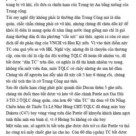
trang bị vũ khí, rồi đưa ra chiến hạm của Trung úy An bằng xuồng của
Trung cộng.
Tôi suy nghĩ đây không phải là thường dân Trung Cộng mà là dân
quân, chắc chắn chúng phải có vũ khí, nhưng chúng đã chôn dấu kỹ để
khỏi lộ diện là mang quân đi xâm lăng nước láng giềng mà chỉ là giả
dạng thường dân đi tha phương “cẩu sực” mà thôi, ngoài ra còn có mục
đích để dò phản ứng của VNCH và Hoa Kỳ nữa. Vì vào thời điểm này
TC còn quá yếu so với HK. Nghĩ vậy, nhưng đó là chuyện của thượng
cấp, còn tôi chỉ là cấp đại đội trưởng TQLC đã hoàn tất nhiệm vụ, đã
bắt được “dân TC” trên đảo, có nghĩa là đã thi hành nhiệm vụ xong,
không tốn một viên đạn, máu TQLC có chảy nhưng do san hô đâm.
Chúng tôi để nguyên hai dẫy nhà đã xây cất 5 hay 6 tháng rồi, chúng
tôi chỉ tịch thu lá cờ Trung Cộng mà thôi.
Sau đó chiến hạm cũng phát giác quanh đảo Ducan thêm 5 ghe nữa,
chúng tôi đuổi theo bắt được và kéo về đảo chính Pattle nơi Đại Đội
3/TĐ.2/TQLC đóng quân, còn hơn 60 “dân TC” thì đem về Đà Nẵng.
Chiều hôm đó Thiếu Tá Lê Như Hùng CHT/TQLC đã dùng máy bay
Dakota (C47) bay vòng vòng trên đảo Pattle để khuyến khích khen ngợi
tinh thần anh em binh sĩ, vì ở Hoàng Sa không có sân bay.
Một tuần sau, số người bị bắt trên ghe được đưa trở ra đảo Pattle và thả
họ cùng trả mấy chiếc ghe lại cho họ. Còn 60 dân (quân) TC bắt được