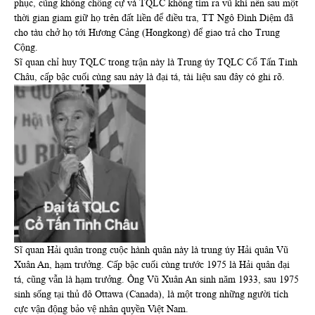
phục, cũng không chống cự và TQLC không tìm ra vũ khí nên sau một
thời gian giam giữ họ trên đất liền để điều tra, TT Ngô Đình Diệm đã
cho tàu chở họ tới Hương Cảng (Hongkong) để giao trả cho Trung
Cộng.
Sĩ quan chỉ huy TQLC trong trận này là Trung úy TQLC Cổ Tấn Tinh
Châu, cấp bậc cuối cùng sau này là đại tá, tài liệu sau đây có ghi rõ.
Sĩ quan Hải quân trong cuộc hành quân này là trung úy Hải quân Vũ
Xuân An, hạm trưởng. Cấp bậc cuối cùng trước 1975 là Hải quân đại
tá, cũng vẫn là hạm trưởng. Ông Vũ Xuân An sinh năm 1933, sau 1975
sinh sống tại thủ đô Ottawa (Canada), là một trong những người tích
cực vận động bảo vệ nhân quyền Việt Nam.