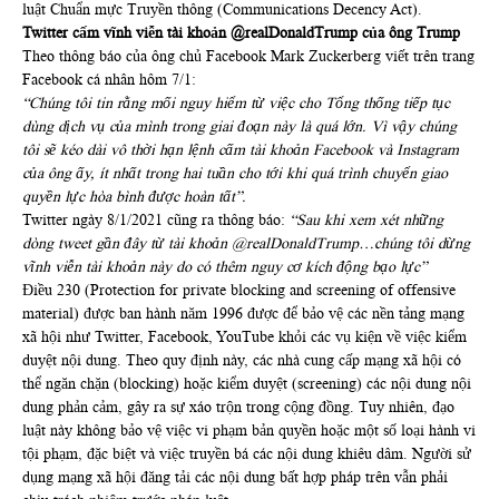
luật Chuẩn mực Truyền thông (Communications Decency Act).
Twitter cấm vĩnh viễn tài khoản @realDonaldTrump của ông Trump
Theo thông báo của ông chủ Facebook Mark Zuckerberg viết trên trang
Facebook cá nhân hôm 7/1:
“Chúng tôi tin rằng mối nguy hiểm từ việc cho Tổng thống tiếp tục
dùng dịch vụ của mình trong giai đoạn này là quá lớn. Vì vậy chúng
tôi sẽ kéo dài vô thời hạn lệnh cấm tài khoản Facebook và Instagram
của ông ấy, ít nhất trong hai tuần cho tới khi quá trình chuyển giao
quyền lực hòa bình được hoàn tất”.
Twitter ngày 8/1/2021 cũng ra thông báo:
“Sau khi xem xét những
dòng tweet gần đây từ tài khoản @realDonaldTrump…chúng tôi dừng
vĩnh viễn tài khoản này do có thêm nguy cơ kích động bạo lực”
Điều 230 (Protection for private blocking and screening of offensive
material) được ban hành năm 1996 được để bảo vệ các nền tảng mạng
xã hội như Twitter, Facebook, YouTube khỏi các vụ kiện về việc kiểm
duyệt nội dung. Theo quy định này, các nhà cung cấp mạng xã hội có
thể ngăn chặn (blocking) hoặc kiểm duyệt (screening) các nội dung nội
dung phản cảm, gây ra sự xáo trộn trong cộng đồng. Tuy nhiên, đạo
luật này không bảo vệ việc vi phạm bản quyền hoặc một số loại hành vi
tội phạm, đặc biệt và việc truyền bá các nội dung khiêu dâm. Người sử
dụng mạng xã hội đăng tải các nội dung bất hợp pháp trên vẫn phải