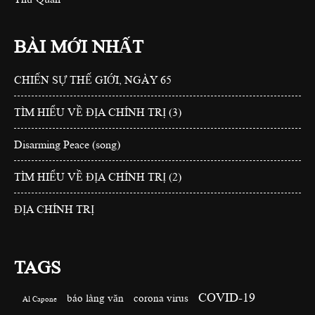
BÀI MỚI NHẤT
CHIẾN SỰ THẾ GIỚI, NGÀY 65
TÌM HIỂU VỀ ĐỊA CHÍNH TRỊ (3)
Disarming Peace (song)
TÌM HIỂU VỀ ĐỊA CHÍNH TRỊ (2)
ĐỊA CHÍNH TRỊ
TAGS
COVID-19
báo làng văn
corona virus
Al Capone