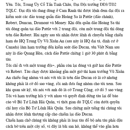
Yên. Tôi, Trung Úy Cổ Tấn Tinh Châu, Đại Đội trưởng ĐĐ3/TĐ2
TQLC. Đại đội tôi đang đóng ở Cam Ranh thì được lệnh đem đại đội ra
kiểm soát các đảo trong quẩn đảo Hoàng Sa là Pattle (đảo chánh),
Robert, Duncan, Drumont và Money. Khi đến quần đảo Hoàng Sa thì
tôi đóng quân tại đảo Pattle với 2 trung đội, còn một trung đội thì đóng
trên đảo Robert. Hai ngày sau tôi nhận được lệnh di chuyển bằng chiến
hạm do HQ Trung Úy Vũ Xuân An (sau này là HQ đại tá, định cư ở
Canada) làm hạm trưởng đến kiểm soát đảo Ducan, tên Việt Nam sau
này là đảo Quang Hòa, cách đảo Pattle chừng 1 giờ 30 phút đi bằng
tàu.
Tôi chỉ đi với một trung đội+, phần còn lại đóng và giữ hai đảo Pattle
và Robert. Tàu chạy được khoảng gần một giờ thì hạm trưởng Vũ Xuân
An chiếu ống nhòm và nói với tôi là trên đảo Ducan có lá cờ nhưng
không phải là cờ đỏ sao vàng, rồi anh đưa ống nhòm cho tôi xem. Sau
khi quan sát kỹ, tôi nói với anh đó là cờ Trung Cộng, cờ đỏ 5 sao vàng.
Tôi và hạm trưởng hội ý với nhau và quyết định dừng tàu lại để báo
cáo về Bộ Tư Lệnh Hải Quân, vì thời gian đó TQLC còn dưới quyền
chỉ huy của Bộ Tư Lệnh Hải Quân. Sau chừng một tiếng thì chúng tôi
nhận được lệnh thượng cấp cho chiếm lại đảo Ducan.
Chiến hạm chở chúng tôi không phải là loại tàu đổ bộ nên tàu phải đậu
cách bờ trên một cây số, vì đây là bãi san hô, không thể vào gần hơn