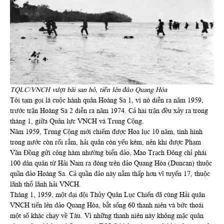
TQLC/VNCH vượt bãi san hô, tiến lên đảo Quang Hòa
Tôi tạm gọi là cuộc hành quân Hoàng Sa 1, vì nó diễn ra năm 1959,
trước trận Hoàng Sa 2 diễn ra năm 1974. Cả hai trận đều xảy ra trong
tháng 1, giữa Quân lực VNCH và Trung Cộng.
Năm 1959, Trung Cộng mới chiếm được Hoa lục 10 năm, tình hình
trong nước còn rối rắm, hải quân còn yếu kém, nên khi được Phạm
Văn Đồng gửi công hàm nhường biển đảo, Mao Trạch Đông chỉ phái
100 dân quân từ Hải Nam ra đóng trên đảo Quang Hòa (Duncan) thuộc
quần đảo Hoàng Sa. Cả quần đảo này nằm thấp hơn vĩ tuyến 17, thuộc
lãnh thổ lãnh hải VNCH.
Tháng 1, 1959, một đại đội Thủy Quân Lục Chiến đã cùng Hải quân
VNCH tiến lên đảo Quang Hòa, bắt sống 60 thanh niên và bức thoái
một số khác chạy về Tàu. Vì những thanh niên này không mặc quân