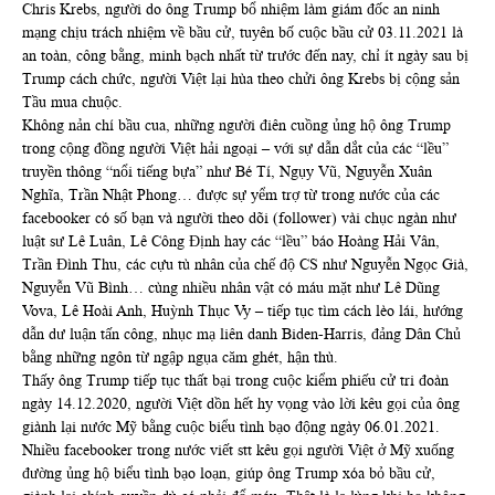
Chris Krebs, người do ông Trump bổ nhiệm làm giám đốc an ninh
mạng chịu trách nhiệm về bầu cử, tuyên bố cuộc bầu cử 03.11.2021 là
an toàn, công bằng, minh bạch nhất từ trước đến nay, chỉ ít ngày sau bị
Trump cách chức, người Việt lại hùa theo chửi ông Krebs bị cộng sản
Tầu mua chuộc.
Không nản chí bầu cua, những người điên cuồng ủng hộ ông Trump
trong cộng đồng người Việt hải ngoại – với sự dẫn dắt của các “lều”
truyền thông “nổi tiếng bựa” như Bé Tí, Ngụy Vũ, Nguyễn Xuân
Nghĩa, Trần Nhật Phong… được sự yểm trợ từ trong nước của các
facebooker có số bạn và người theo dõi (follower) vài chục ngàn như
luật sư Lê Luân, Lê Công Định hay các “lều” báo Hoàng Hải Vân,
Trần Đình Thu, các cựu tù nhân của chế độ CS như Nguyễn Ngọc Già,
Nguyễn Vũ Bình… cùng nhiều nhân vật có máu mặt như Lê Dũng
Vova, Lê Hoài Anh, Huỳnh Thục Vy – tiếp tục tìm cách lèo lái, hướng
dẫn dư luận tấn công, nhục mạ liên danh Biden-Harris, đảng Dân Chủ
bằng những ngôn từ ngập ngụa căm ghét, hận thù.
Thấy ông Trump tiếp tục thất bại trong cuộc kiểm phiếu cử tri đoàn
ngày 14.12.2020, người Việt dồn hết hy vọng vào lời kêu gọi của ông
giành lại nước Mỹ bằng cuộc biểu tình bạo động ngày 06.01.2021.
Nhiều facebooker trong nước viết stt kêu gọi người Việt ở Mỹ xuống
đường ủng hộ biểu tình bạo loạn, giúp ông Trump xóa bỏ bầu cử,