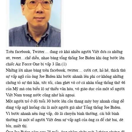
Trên facebook, Twitter… đang có khá nhiều người Việt đưa ra những
stt, tweet…chế diễu, nhạo báng tổng thống Joe Biden khi ông bước lên
chiếc Air Force One bị vấp 3 lần.(1)
Những lời nhạo báng trên facebook, twitter… cười cợt, hả hê, thích thú
sự vấp ngã của ông Joe Biden khi bước nhanh lên phi cơ không những
chứng tỏ sự thù hận, tức tối, căm ghét vô cớ cá nhân tổng thống thứ 46
của Mỹ mà còn biểu lộ sự thiếu văn hóa, vô giáo dục của một số người
Việt Nam trong nước cũng như hải ngoại.
Một người trẻ ở độ tuổi 30 bước lên cầu thang máy bay nhanh cũng dễ
dàng vấp ngã huống chi là một người già như Tổng thống Joe Biden.
Vì bước nhanh nên ông vấp, đó là chuyện bình thường, cái bất bình
thường là một số người Việt đem sự vấp ngã của ông ra để chê bai, dè
bỉu, miệt thị.