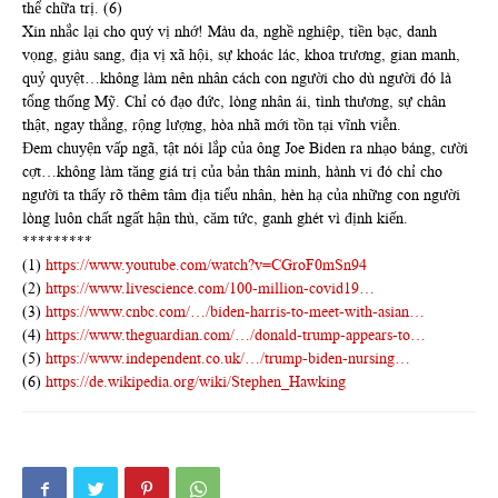
thể chữa trị. (6)
Xin nhắc lại cho quý vị nhớ! Màu da, nghề nghiệp, tiền bạc, danh
vọng, giàu sang, địa vị xã hội, sự khoác lác, khoa trương, gian manh,
quỷ quyệt…không làm nên nhân cách con người cho dù người đó là
tổng thống Mỹ. Chỉ có đạo đức, lòng nhân ái, tình thương, sự chân
thật, ngay thẳng, rộng lượng, hòa nhã mới tồn tại vĩnh viễn.
Đem chuyện vấp ngã, tật nói lắp của ông Joe Biden ra nhạo báng, cười
cợt…không làm tăng giá trị của bản thân minh, hành vi đó chỉ cho
người ta thấy rõ thêm tâm địa tiểu nhân, hèn hạ của những con người
lòng luôn chất ngất hận thù, căm tức, ganh ghét vì định kiến.
*********
(1)
https://www.youtube.com/watch?v=CGroF0mSn94
(2)
https://www.livescience.com/100-million-covid19…
(3)
https://www.cnbc.com/…/biden-harris-to-meet-with-asian…
(4)
https://www.theguardian.com/…/donald-trump-appears-to…
(5)
https://www.independent.co.uk/…/trump-biden-nursing…
(6)
https://de.wikipedia.org/wiki/Stephen_Hawking