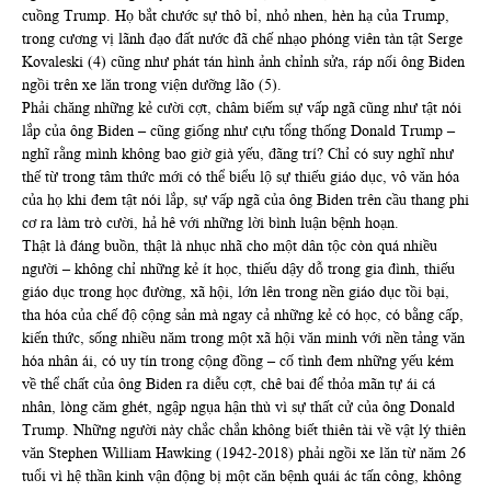
cuồng Trump. Họ bắt chước sự thô bỉ, nhỏ nhen, hèn hạ của Trump,
trong cương vị lãnh đạo đất nước đã chế nhạo phóng viên tàn tật Serge
Kovaleski (4) cũng như phát tán hình ảnh chỉnh sửa, ráp nối ông Biden
ngồi trên xe lăn trong viện dưỡng lão (5).
Phải chăng những kẻ cười cợt, châm biếm sự vấp ngã cũng như tật nói
lắp của ông Biden – cũng giống như cựu tổng thống Donald Trump –
nghĩ rằng mình không bao giờ già yếu, đãng trí? Chỉ có suy nghĩ như
thế từ trong tâm thức mới có thể biểu lộ sự thiếu giáo dục, vô văn hóa
của họ khi đem tật nói lắp, sự vấp ngã của ông Biden trên cầu thang phi
cơ ra làm trò cười, hả hê với những lời bình luận bệnh hoạn.
Thật là đáng buồn, thật là nhục nhã cho một dân tộc còn quá nhiều
người – không chỉ những kẻ ít học, thiếu dậy dỗ trong gia đình, thiếu
giáo dục trong học đường, xã hội, lớn lên trong nền giáo dục tồi bại,
tha hóa của chế độ cộng sản mà ngay cả những kẻ có học, có bằng cấp,
kiến thức, sống nhiều năm trong một xã hội văn minh với nền tảng văn
hóa nhân ái, có uy tín trong cộng đồng – cố tình đem những yếu kém
về thể chất của ông Biden ra diễu cợt, chê bai để thỏa mãn tự ái cá
nhân, lòng căm ghét, ngập ngụa hận thù vì sự thất cử của ông Donald
Trump. Những người này chắc chắn không biết thiên tài về vật lý thiên
văn Stephen William Hawking (1942-2018) phải ngồi xe lăn từ năm 26
tuổi vì hệ thần kinh vận động bị một căn bệnh quái ác tấn công, không