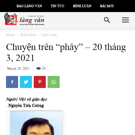
BÁO LÀNG VĂN
TIN TỨC
BÌNH LUẬN
BÀI MỚI
Home
Biên Khảo
Nghị Luận
Chuyện trên “phây” – 20 tháng
3, 2021
21
March 20, 2021
Người Việt vô giáo dục
. Nguyễn Tiến Cường