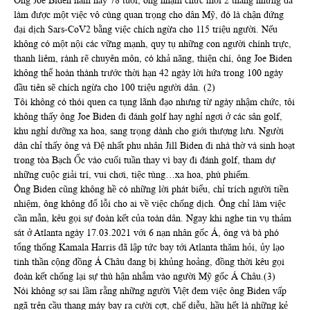
Ông Joe Biden năm nay 78 tuổi, ông nhậm chức mới 2 tháng nhưng đã
làm được một việc vô cùng quan trọng cho dân Mỹ, đó là chận đứng
đại dịch Sars-CoV2 bằng việc chích ngừa cho 115 triệu người. Nếu
không có một nội các vững mạnh, quy tụ những con người chính trực,
thanh liêm, rành rẽ chuyên môn, có khả năng, thiện chí, ông Joe Biden
không thể hoàn thành trước thời hạn 42 ngày lời hứa trong 100 ngày
đầu tiên sẽ chích ngừa cho 100 triệu người dân. (2)
Tôi không có thói quen ca tụng lãnh đạo nhưng từ ngày nhậm chức, tôi
không thấy ông Joe Biden đi đánh golf hay nghỉ ngơi ở các sân golf,
khu nghỉ dưỡng xa hoa, sang trọng dành cho giới thượng lưu. Người
dân chỉ thấy ông và Đệ nhất phu nhân Jill Biden đi nhà thờ và sinh hoạt
trong tòa Bạch Ốc vào cuối tuần thay vì bay đi đánh golf, tham dự
những cuộc giải trí, vui chơi, tiệc tùng…xa hoa, phù phiếm.
Ông Biden cũng không hề có những lời phát biểu, chỉ trích người tiền
nhiệm, ông không đổ lỗi cho ai về việc chống dịch. Ông chỉ làm việc
cần mẫn, kêu gọi sự đoàn kết của toàn dân. Ngay khi nghe tin vụ thảm
sát ở Atlanta ngày 17.03.2021 với 6 nạn nhân gốc Á, ông và bà phó
tổng thống Kamala Harris đã lập tức bay tới Atlanta thăm hỏi, ủy lạo
tinh thần cộng đồng Á Châu đang bị khủng hoảng, đồng thời kêu gọi
đoàn kết chống lại sự thù hận nhắm vào người Mỹ gốc Á Châu.(3)
Nói không sợ sai lầm rằng những người Việt đem việc ông Biden vấp
ngã trên cầu thang máy bay ra cười cợt, chế diễu, hầu hết là những kẻ