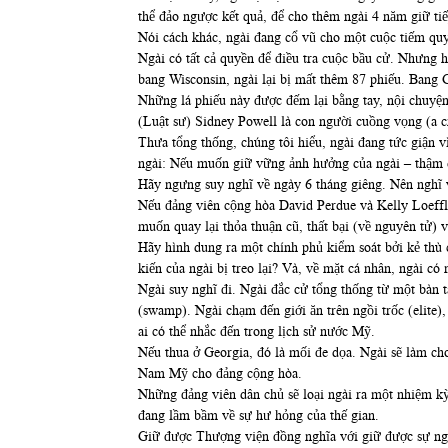
thể đảo ngược kết quả, để cho thêm ngài 4 năm giữ ti
Nói cách khác, ngài đang cổ vũ cho một cuộc tiếm quy
Ngài có tất cả quyền để điều tra cuộc bầu cử. Nhưng hã
bang Wisconsin, ngài lại bị mất thêm 87 phiếu. Bang G
Những lá phiếu này được đếm lại bằng tay, nội chuyện
(Luật sư) Sidney Powell là con người cuồng vọng (a 
Thưa tổng thống, chúng tôi hiểu, ngài đang tức giận vì
ngài: Nếu muốn giữ vững ảnh hưởng của ngài – thậm ch
Hãy ngưng suy nghĩ về ngày 6 tháng giêng. Nên nghĩ 
Nếu đảng viên cộng hòa David Perdue và Kelly Loeffl
muốn quay lại thỏa thuận cũ, thất bại (về nguyên tử) v
Hãy hình dung ra một chính phủ kiểm soát bởi kẻ thù
kiến của ngài bị treo lại? Và, về mặt cá nhân, ngài c
Ngài suy nghĩ đi. Ngài đắc cử tổng thống từ một bàn 
(swamp). Ngài chạm đến giới ăn trên ngồi trốc (elite)
ai có thể nhắc đến trong lịch sử nước Mỹ.
Nếu thua ở Georgia, đó là mối đe dọa. Ngài sẽ làm ch
Nam Mỹ cho đảng cộng hòa.
Những đảng viên dân chủ sẽ loại ngài ra một nhiệm kỳ
đang lầm bầm về sự hư hỏng của thế gian.
Giữ được Thượng viện đồng nghĩa với giữ được sự nghi