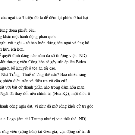
ủa ngài trả 3 triệu đô la để đếm lại phiếu ở hai hạt
 lũng đoạn phiếu bầu.
ông khác một hành động phản quốc.
 nghị với ngài – tờ báo luôn đứng bên ngài và ủng hộ
ì hữu ích hơn.
ể quyết định đảng nào nắm đa số thượng viện- ND).
Một thượng viện Cộng hòa sẽ gây sức ép lên Biden
người bổ khuyết ở tòa án tối cao.
 Nhà Trắng. Thuế sẽ tăng thế nào? Bao nhiêu sáng
 phiên điều trần và điều tra vô căn cứ?
chặt với bất cứ thành phần nào trong đám hỗn man
 Ngài đã thay đổi nền chính trị (Hoa Kỳ), một điều ít
hành công ngài đạt, ví như đã mở rộng khối cử tri gốc
Mar-a-Lago (ám chỉ Trump như vị vua thất thế- ND)
ứng viên (cộng hòa) tại Georgia, vận động cử tri đi