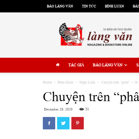
BÁO LÀNG VĂN
TIN TỨC
BÌNH LUẬN
BÀI
Làng
Văn
TÁC GIẢ
BÁO LÀNG VĂN
S
Home
Biên Khảo
Nghị Luận
Chuyện trên “phây” – 29 
Chuyện trên “phâ
21
December 29, 2020