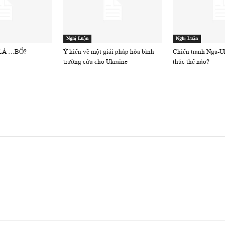
Nghị Luận
Nghị Luận
 LÀ …BỔ?
Ý kiến về một giải pháp hòa bình
Chiến tranh Nga-Uk
trường cửu cho Ukraine
thúc thế nào?