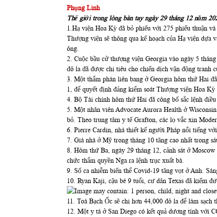
Phụng Linh
Thế giới trong lòng bàn tay ngày 29 tháng 12 năm 20
1.Hạ viện Hoa Kỳ đã bỏ phiếu với 275 phiếu thuận và 
Thượng viện sẽ thông qua kế hoạch của Hạ viện dựa v
ông.
2. Cuộc bầu cử thượng viện Georgia vào ngày 5 tháng 
đô la đã được chi tiêu cho chiến dịch vận động tranh 
3. Một thẩm phán liên bang ở Georgia hôm thứ Hai đã 
1, để quyết định đảng kiểm soát Thượng viện Hoa Kỳ 
4. Bộ Tài chính hôm thứ Hai đã công bố sắc lệnh điề
5. Một nhân viên Advocate Aurora Health ở Wisconsin đ
bỏ. Theo trung tâm y tế Grafton, các lọ vắc xin Moder
6. Pierre Cardin, nhà thiết kế người Pháp nổi tiếng vớ
7. Giá nhà ở Mỹ trong tháng 10 tăng cao nhất trong sá
8. Hôm thứ Ba, ngày 29 tháng 12, cảnh sát ở Moscow đ
chức thẩm quyền Nga ra lệnh trục xuất bà.
9. Số ca nhiễm biến thể Covid-19 tăng vọt ở Anh. Sáng
10. Ryan Kaji, cậu bé 9 tuổi, cư dân Texas đã kiếm đ
11. Toà Bạch Ốc sẽ chi hơn 44,000 đô la để làm sạch 
12. Một y tá ở San Diego có kết quả dương tính với C