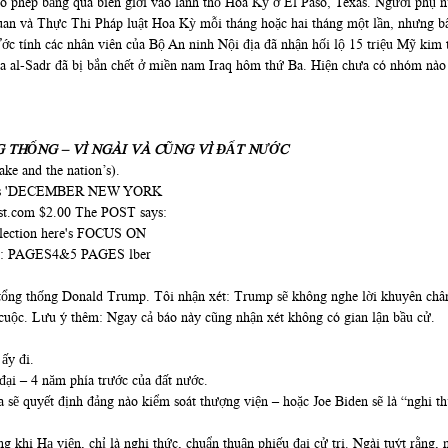
o phép băng qua biên giới vào lãnh thổ Hoa Kỳ ở El Paso, Texas. Người phụ nữ
và Thực Thi Pháp luật Hoa Kỳ mỗi tháng hoặc hai tháng một lần, nhưng bây 
Ước tính các nhân viên của Bộ An ninh Nội địa đã nhận hối lộ 15 triệu Mỹ kim
a al-Sadr đã bị bắn chết ở miền nam Iraq hôm thứ Ba. Hiện chưa có nhóm nào 
G THỐNG – VÌ NGÀI VÀ CŨNG VÌ ĐẤT NƯỚC
ake and the nation’s).
 tổng thống Donald Trump. Tôi nhận xét: Trump sẽ không nghe lời khuyên châ
cuộc. Lưu ý thêm: Ngay cả báo này cũng nhận xét không có gian lận bầu cử.
ấy đi.
 đại – 4 năm phía trước của đất nước.
 sẽ quyết định đảng nào kiểm soát thượng viện – hoặc Joe Biden sẽ là “nghi t
ng khi Hạ viện, chỉ là nghi thức, chuẩn thuận phiếu đại cử tri. Ngài tuýt rằng