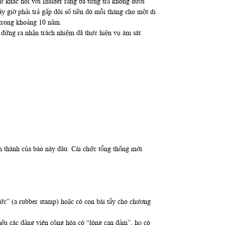
 khác nói với Insider rằng bà từng trả không dưới
giờ phải trả gấp đôi số tiền đó mỗi tháng cho một di
 trong khoảng 10 năm.
đứng ra nhận trách nhiệm đã thực hiện vụ ám sát.
n thành của báo này đâu. Cái chức tổng thống mới
hức” (a rubber stamp) hoặc có con bài tẩy cho chương
, nếu các đảng viên cộng hòa có “lòng can đảm”, họ có