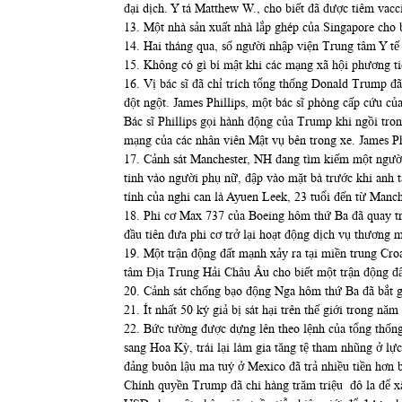
đại dịch. Y tá Matthew W., cho biết đã được tiêm vacc
13. Một nhà sản xuất nhà lắp ghép của Singapore cho 
14. Hai tháng qua, số người nhập viện Trung tâm Y tế 
15. Không có gì bí mật khi các mạng xã hội phương tiệ
16. Vị bác sĩ đã chỉ trích tổng thống Donald Trump đã
đột ngột. James Phillips, một bác sĩ phòng cấp cứu c
Bác sĩ Phillips gọi hành động của Trump khi ngồi tro
mạng của các nhân viên Mật vụ bên trong xe. James Phi
17. Cảnh sát Manchester, NH đang tìm kiếm một người
tinh vào người phụ nữ, đập vào mặt bà trước khi anh t
tính của nghi can là Ayuen Leek, 23 tuổi đến từ Manch
18. Phi cơ Max 737 của Boeing hôm thứ Ba đã quay trở
đầu tiên đưa phi cơ trở lại hoạt động dịch vụ thương
19. Một trận động đất mạnh xảy ra tại miền trung Croa
tâm Địa Trung Hải Châu Âu cho biết một trận động đất
20. Cảnh sát chống bạo động Nga hôm thứ Ba đã bắt gi
21. Ít nhất 50 ký giả bị sát hại trên thế giới trong n
22. Bức tường được dựng lên theo lệnh của tổng thố
sang Hoa Kỳ, trái lại làm gia tăng tệ tham nhũng ở
đảng buôn lậu ma tuý ở Mexico đã trả nhiều tiền hơn
Chính quyền Trump đã chi hàng trăm triệu đô la để xâ