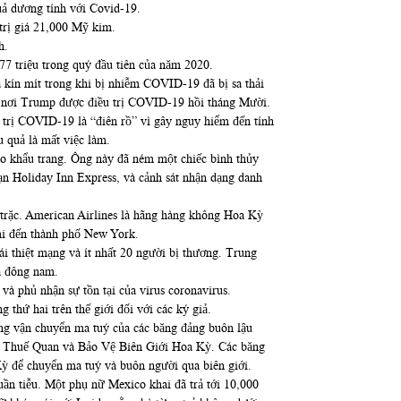
uả dương tính với Covid-19.
trị giá 21,000 Mỹ kim.
h.
77 triệu trong quý đầu tiên của năm 2020.
a kín mít trong khi bị nhiễm COVID-19 đã bị sa thải
g, nơi Trump được điều trị COVID-19 hồi tháng Mười.
u trị COVID-19 là “điên rồ” vì gây nguy hiểm đến tính
u quả là mất việc làm.
eo khẩu trang. Ông này đã ném một chiếc bình thủy
sạn Holiday Inn Express, và cảnh sát nhận dạng danh
 trặc. American Airlines là hãng hàng không Hoa Kỳ
ami đến thành phố New York.
ái thiệt mạng và ít nhất 20 người bị thương. Trung
a đông nam.
à phủ nhận sự tồn tại của virus coronavirus.
 thứ hai trên thế giới đối với các ký giả.
ng vận chuyển ma tuý của các băng đảng buôn lậu
ng Thuế Quan và Bảo Vệ Biên Giới Hoa Kỳ. Các băng
ỳ để chuyển ma tuý và buôn người qua biên giới.
uần tiễu. Một phụ nữ Mexico khai đã trả tới 10,000