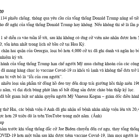
20
134 phiếu chống, thông qua yêu cầu của tổng thống Donald Trump nâng số tiền
ào đề nghị của tổng thống Donald Trump hay không. Nếu không thì sẽ là lần ph
1 sẽ diễn ra vào tuần lễ tới, sau khi không có ứng cử viên nào nhận được hơn
cử, tốn kém nhất trong lịch sử bầu cử tại Hoa Kỳ.
chặn hai quận của Georgia, loại bỏ hơn 4,000 cử tri đã ghi danh và ngăn họ 
nhiệm kỳ tới.
u hành của tổng thống Trump hạn chế người Mỹ mua chứng khoán của các công
ã mang hàng chục lọ vaccine Covid-19 ra khỏi tủ lạnh và không thể đưa trở lạ
na bị vứt bỏ là “lỗi của con người”.
i nhiều loại sản phẩm từ đồng hồ đeo tay đến drap trải giường hồi thập niên 196
u năm, vì đại dịch bùng phát làm số bất động sản được chào bán thấp kỷ lục.
ã bắt giam luật sư nhân quyền người Mỹ Vanessa Kogan – giám đốc điều hành c
 thứ Hai, các bệnh viện ở Anh đã ghi nhận số bệnh nhân nhập viện lên tới 20,4
ược hơn 29 triệu đô la trên YouTube trong một năm. (Ảnh)
thảm trước khi tổng thống đắc cử Joe Biden chuyển đến cư ngụ, thay tổng thốn
OVID-19 hơn một tuần sau khi được tiêm vaccine Covid-19, làm mọi người lo r