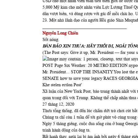
USD cho một nhân viên tuần tiễu biên giới để được ch
5,000 Mỹ kim cho một nhân viên Lực Lượng Thuế Quan 
dân vượt biên, và dùng rượu với gái để mồi chài họ. 
23. Một nhà lãnh đạo của người Hồi giáo Shia Muqtad
_______________________________________
Nguyễn Long Chiến
Sốt nóng.
BẢN BÁO XIN THƯA: HÃY THÔI ĐI, NGÀI TỔN
(The Post says: Give it up, Mr. President — for your s
Xã luận của New York Post, báo trung thành nhất với
quan trọng đối với Trump. Không thể chấp nhận thua 
27 tháng 12, 2020
Thưa tổng thống, đã đến lúc chấm dứt trò chơi cút bắt 
Chúng ta chỉ còn 1 tuần để tới giờ phút vô cùng trọng
Ngày 5 tháng giêng, cuộc đua sống còn ở bang Georgia
trình hành động của ông ta.
Bất hạnh thay, ngài lại bị ám ảnh bởi ngày 6 tháng giê