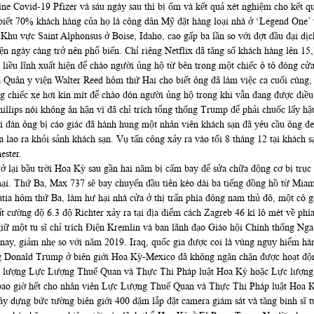
ine Covid-19 Pfizer và sáu ngày sau thì bị ốm và kết quả xét nghiệm cho kết q
biết 70% khách hàng của họ là công dân Mỹ đặt hàng loại nhà ở ‘Legend One’ 
Khu vực Saint Alphonsus ở Boise, Idaho, cao gấp ba lần so với đợt đầu đại dịc
n ngày càng trở nên phổ biến. Chỉ riêng Netflix đã tăng số khách hàng lên 15,
 liều lĩnh xuất hiện để chào người ủng hộ từ bên trong một chiếc ô tô đóng cử
ủa Quân y viện Walter Reed hôm thứ Hai cho biết ông đã làm việc ca cuối cùn
ng chiếc xe hơi kín mít để chào đón người ủng hộ trong khi vẫn đang được điề
llips nói không ân hận vì đã chỉ trích tổng thống Trump để phải chuốc lấy hậ
 đàn ông bị cáo giác đã hành hung một nhân viên khách sạn đã yêu cầu ông đ
a lao ra khỏi sảnh khách sạn. Vụ tấn công xảy ra vào tối 8 tháng 12 tại khách 
ester.
 lại bầu trời Hoa Kỳ sau gần hai năm bị cấm bay để sửa chữa động cơ bị trục
 mại. Thứ Ba, Max 737 sẽ bay chuyến đầu tiên kéo dài ba tiếng đồng hồ từ Mi
tia hôm thứ Ba, làm hư hại nhà cửa ở thị trấn phía đông nam thủ đô, một cô g
 cường độ 6.3 độ Richter xảy ra tại địa điểm cách Zagreb 46 kí lô mét về phí
ữ một tu sĩ chỉ trích Điện Kremlin và ban lãnh đạo Giáo hội Chính thống Nga v
ăm nay, giảm nhẹ so với năm 2019. Iraq, quốc gia được coi là vùng nguy hiểm hàng
ng Donald Trump ở biên giới Hoa Kỳ-Mexico đã không ngăn chặn được hoạt độ
 lực lượng Lực Lượng Thuế Quan và Thực Thi Pháp luật Hoa Kỳ hoặc Lực lượ
 bao giờ hết cho nhân viên Lực Lượng Thuế Quan và Thực Thi Pháp luật Hoa K
y dựng bức tường biên giới 400 dặm lắp đặt camera giám sát và tăng binh sĩ t