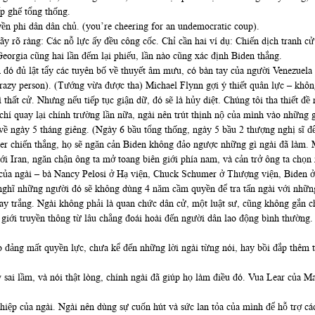
ếp ghế tổng thống.
ền phi dân dân chủ. (you’re cheering for an undemocratic coup).
y rõ ràng: Các nỗ lực ấy đều công cốc. Chỉ cần hai ví dụ: Chiến dịch tranh cử c
eorgia cũng hai lần đếm lại phiếu, lần nào cũng xác định Biden thắng.
 đó đủ lật tẩy các tuyên bố về thuyết âm mưu, có bàn tay của người Venezuela
crazy person). (Tướng vừa được tha) Michael Flynn gợi ý thiết quân lực – kh
 thất cử. Nhưng nếu tiếp tục giận dữ, đó sẽ là hủy diệt. Chúng tôi tha thiết đề
í quay lại chính trường lần nữa, ngài nên trút thịnh nộ của mình vào những g
về ngày 5 tháng giêng. (Ngày 6 bầu tổng thống, ngày 5 bầu 2 thượng nghị sĩ đ
er chiến thắng, họ sẽ ngăn cản Biden không đảo ngược những gì ngài đã làm. 
ới Iran, ngăn chận ông ta mở toang biên giới phía nam, và cản trở ông ta chọn 
 của ngài – bà Nancy Pelosi ở Hạ viện, Chuck Schumer ở Thượng viện, Biden ở
ó nghĩ những người đó sẽ không dùng 4 năm cầm quyền để tra tấn ngài với những
tay trắng. Ngài không phải là quan chức dân cử, một luật sư, cũng không gắn 
, giới truyền thông từ lâu chẳng đoái hoài đến người dân lao động bình thường.
o đảng mất quyền lực, chưa kể đến những lời ngài từng nói, hay bồi đắp thêm t
 sai lầm, và nói thật lòng, chính ngài đã giúp họ làm điều đó. Vua Lear của 
ệp của ngài. Ngài nên dùng sự cuốn hút và sức lan tỏa của mình để hỗ trợ các 