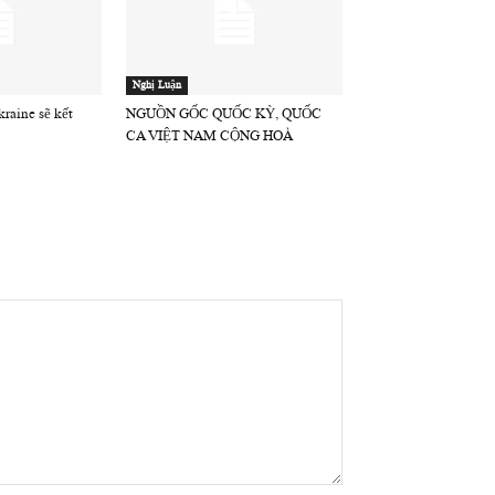
Nghị Luận
raine sẽ kết
NGUỒN GỐC QUỐC KỲ, QUỐC
CA VIỆT NAM CỘNG HOÀ