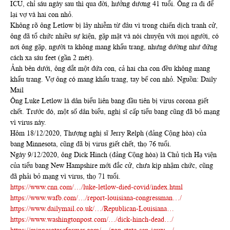
ICU, chỉ sáu ngày sau thì qua đời, hưởng dương 41 tuổi. Ông ra đi để
lại vợ và hai con nhỏ.
Không rõ ông Letlow bị lây nhiễm từ đâu vì trong chiến dịch tranh cử,
ông đã tổ chức nhiều sự kiện, gặp mặt và nói chuyện với mọi người, có
nơi ông gặp, người ta không mang khẩu trang, nhưng dường như đứng
cách xa sáu feet (gần 2 mét).
Ảnh bên dưới, ông dắt một đứa con, cả hai cha con đều không mang
khẩu trang. Vợ ông có mang khẩu trang, tay bế con nhỏ. Nguồn: Daily
Mail
Ông Luke Letlow là dân biểu liên bang đầu tiên bị virus corona giết
chết. Trước đó, một số dân biểu, nghị sĩ cấp tiểu bang cũng đã bỏ mạng
vì virus này.
Hôm 18/12/2020, Thượng nghị sĩ Jerry Relph (đảng Cộng hòa) của
bang Minnesota, cũng đã bị virus giết chết, thọ 76 tuổi.
Ngày 9/12/2020, ông Dick Hinch (đảng Cộng hòa) là Chủ tịch Hạ viện
của tiểu bang New Hampshire mới đắc cử, chưa kịp nhậm chức, cũng
đã phải bỏ mạng vì virus, thọ 71 tuổi.
https://www.cnn.com/…/luke-letlow-died-covid/index.html
https://www.wafb.com/…/report-louisiana-congressman…/
https://www.dailymail.co.uk/…/Republican-Louisiana…
https://www.washingtonpost.com/…/dick-hinch-dead…/