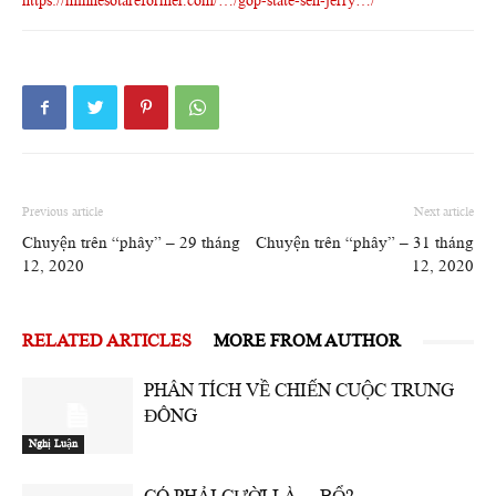
https://minnesotareformer.com/…/gop-state-sen-jerry…/
Previous article
Next article
Chuyện trên “phây” – 29 tháng
Chuyện trên “phây” – 31 tháng
12, 2020
12, 2020
RELATED ARTICLES
MORE FROM AUTHOR
PHÂN TÍCH VỀ CHIẾN CUỘC TRUNG
ĐÔNG
Nghị Luận