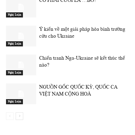
CÓ PHẢI CƯỜI LÀ …BỔ?
Nghị Luận
Ý kiến về một giải pháp hòa bình trường
cửu cho Ukraine
Nghị Luận
Chiến tranh Nga-Ukraine sẽ kết thúc thế
nào?
Nghị Luận
NGUỒN GỐC QUỐC KỲ, QUỐC CA
VIỆT NAM CỘNG HOÀ
Nghị Luận