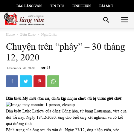
BÁO LÀNG VĂN
TIN TỨC
BÌNH LUẬN
BÀI MỚI
Home
Biên Khảo
Nghị Luận
Chuyện trên “phây” – 30 tháng
12, 2020
18
December 30, 2020
Dân biểu Mỹ mới đắc cử, chưa kịp nhậm chức đã bị virus giết chết!
Dân biểu Luke Letlow của đảng Cộng hòa, từ bang Louisiana, vừa qua
đời tối nay. Ngày 18/12/2020, ông cho biết ông xét nghiệm và có kết
quả dương tính.
Bệnh trạng của ông sau đó xấu đi. Ngày 23/12, ông nhập viện, vào