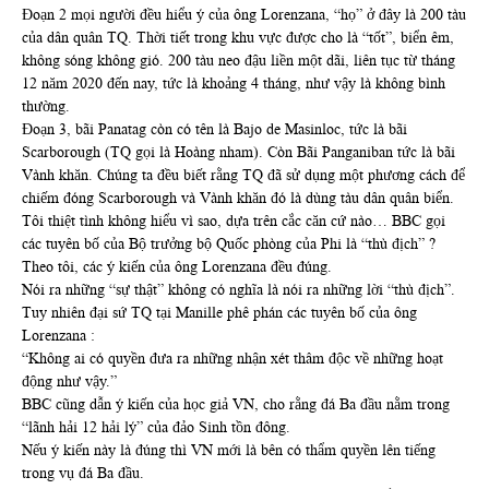
Đoạn 2 mọi người đều hiểu ý của ông Lorenzana, “họ” ở đây là 200 tàu
của dân quân TQ. Thời tiết trong khu vực được cho là “tốt”, biển êm,
không sóng không gió. 200 tàu neo đậu liền một dãi, liên tục từ tháng
12 năm 2020 đến nay, tức là khoảng 4 tháng, như vậy là không bình
thường.
Đoạn 3, bãi Panatag còn có tên là Bajo de Masinloc, tức là bãi
Scarborough (TQ gọi là Hoàng nham). Còn Bãi Panganiban tức là bãi
Vành khăn. Chúng ta đều biết rằng TQ đã sử dụng một phương cách để
chiếm đóng Scarborough và Vành khăn đó là dùng tàu dân quân biển.
Tôi thiệt tình không hiểu vì sao, dựa trên cắc căn cứ nào… BBC gọi
các tuyên bố của Bộ trưởng bộ Quốc phòng của Phi là “thù địch” ?
Theo tôi, các ý kiến của ông Lorenzana đều đúng.
Nói ra những “sự thật” không có nghĩa là nói ra những lời “thù địch”.
Tuy nhiên đại sứ TQ tại Manille phê phán các tuyên bố của ông
Lorenzana :
“Không ai có quyền đưa ra những nhận xét thâm độc về những hoạt
động như vậy.”
BBC cũng dẫn ý kiến của học giả VN, cho rằng đá Ba đầu nằm trong
“lãnh hải 12 hải lý” của đảo Sinh tồn đông.
Nếu ý kiến này là đúng thì VN mới là bên có thẩm quyền lên tiếng
trong vụ đá Ba đầu.