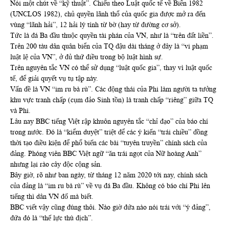
Nói một chút về “kỹ thuật”. Chiếu theo Luật quốc tế về Biển 1982
(UNCLOS 1982), chủ quyền lãnh thổ của quốc gia được mở ra đến
vùng “lãnh hải”, 12 hải lý tính từ bờ (hay từ đường cơ sở).
Tức là đá Ba đầu thuộc quyền tài phán của VN, như là “trên đất liền”.
Trên 200 tàu dân quân biển của TQ đậu dài tháng ở đây là “vi phạm
luật lệ của VN”, ở đủ thứ điều trong bộ luật hình sự.
Trên nguyên tắc VN có thể sử dụng “luật quốc gia”, thay vì luật quốc
tế, để giải quyết vụ tụ tập này.
Vấn đề là VN “im ru bà rù”. Các động thái của Phi làm người ta tưởng
khu vực tranh chấp (cụm đảo Sinh tồn) là tranh chấp “riêng” giữa TQ
và Phi.
Lâu nay BBC tiếng Việt rập khuôn nguyên tắc “chỉ đạo” của báo chí
trong nước. Đó là “kiểm duyệt” triệt để các ý kiến “trái chiều” đồng
thời tạo điều kiện để phổ biến các bài “tuyên truyền” chính sách của
đảng. Phóng viên BBC Việt ngữ “ăn trái ngọt của Nữ hoàng Anh”
nhưng lại rào cây độc cộng sản.
Bây giờ, rõ như ban ngày, từ tháng 12 năm 2020 tới nay, chính sách
của đảng là “im ru bà rù” về vụ đá Ba đầu. Không có báo chí Phi lên
tiếng thì dân VN đố mà biết.
BBC viết vậy cũng đúng thôi. Nào giờ đứa nào nói trái với “ý đảng”,
đứa đó là “thế lực thù địch”.