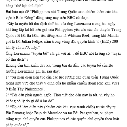
hàng “thế lực thù địch”.
Bài báo tựa đề “Philippines nói Trung Quốc toan chiếm thêm các khu
vực ở Biển Đông” đăng sáng nay trên BBC có đoạn:
“Đây là tuyên bố thù địch thứ hai của ông Lorenzana trong hai ngày
khi ông lặp lại lời kêu gọi của Philippines yêu cầu các tàu thuyền Trung
Quốc rời Đá Ba Đầu, tên tiếng Anh là Whitsun Reef, trong khi Manila
gọi là Đá Julian Felipe, nằm trong vùng đặc quyền kinh tế (EEZ) 200
hải lý của nước này.”
Ông Lorenzana “tuyên bố” cái gì, với ai… để BBC nói là ông có “tuyên
bố thù địch” ?
Không cần tìm kiếm đâu xa, trong bài đã dẫn, các tuyên bố của Bộ
trưởng Lorenzana ghi lại sau đây:
1/ “Sự hiện diện liên tục của các lực lượng dân quân biển Trung Quốc
trong khu vực cho thấy ý định của họ nhằm chiếm đóng (các khu vực)
ở Biển Tây Philippines”.
2/ “Tôi đâu phải người ngốc. Thời tiết cho đến nay là tốt, vì vậy họ
không có lý do gì để ở lại đó”.
3/ “Họ đã làm điều này (chiếm các khu vực tranh chấp) trước đây tại
Bãi Panatag hoặc Bajo de Masinloc và tại Bãi Panganiban, vi phạm
trắng trợn chủ quyền của Philippines và các quyền chủ quyền theo luật
pháp quốc tế,”