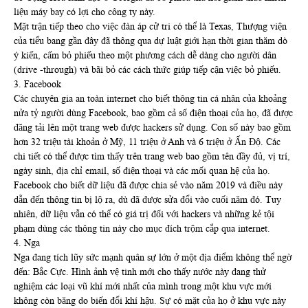
liệu máy bay có lợi cho công ty này.
Mặt trận tiếp theo cho việc đàn áp cử tri có thể là Texas, Thượng viện
của tiểu bang gần đây đã thông qua dự luật giới hạn thời gian thăm dò
ý kiến, cấm bỏ phiếu theo một phương cách dễ dàng cho người dân
(drive -through) và bãi bỏ các cách thức giúp tiếp cận việc bỏ phiếu.
3. Facebook
Các chuyên gia an toàn internet cho biết thông tin cá nhân của khoảng
nửa tỷ người dùng Facebook, bao gồm cả số điện thoại của họ, đã được
đăng tải lên một trang web được hackers sử dụng. Con số này bao gồm
hơn 32 triệu tài khoản ở Mỹ, 11 triệu ở Anh và 6 triệu ở Ấn Độ. Các
chi tiết có thể được tìm thấy trên trang web bao gồm tên đầy đủ, vị trí,
ngày sinh, địa chỉ email, số điện thoại và các mối quan hệ của họ.
Facebook cho biết dữ liệu đã được chia sẻ vào năm 2019 và điều này
dẫn đến thông tin bị lộ ra, dù đã được sửa đổi vào cuối năm đó. Tuy
nhiên, dữ liệu vẫn có thể có giá trị đối với hackers và những kẻ tội
phạm dùng các thông tin này cho mục đích trộm cắp qua internet.
4. Nga
Nga đang tích lũy sức mạnh quân sự lớn ở một địa điểm không thể ngờ
đến: Bắc Cực. Hình ảnh vệ tinh mới cho thấy nước này đang thử
nghiệm các loại vũ khí mới nhất của mình trong một khu vực mới
không còn băng do biến đổi khí hậu. Sự có mặt của họ ở khu vực này