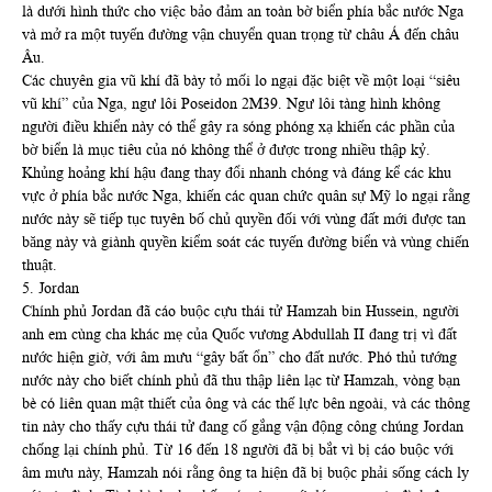
là dưới hình thức cho việc bảo đảm an toàn bờ biển phía bắc nước Nga
và mở ra một tuyến đường vận chuyển quan trọng từ châu Á đến châu
Âu.
Các chuyên gia vũ khí đã bày tỏ mối lo ngại đặc biệt về một loại “siêu
vũ khí” của Nga, ngư lôi Poseidon 2M39. Ngư lôi tàng hình không
người điều khiển này có thể gây ra sóng phóng xạ khiến các phần của
bờ biển là mục tiêu của nó không thể ở được trong nhiều thập kỷ.
Khủng hoảng khí hậu đang thay đổi nhanh chóng và đáng kể các khu
vực ở phía bắc nước Nga, khiến các quan chức quân sự Mỹ lo ngại rằng
nước này sẽ tiếp tục tuyên bố chủ quyền đối với vùng đất mới được tan
băng này và giành quyền kiểm soát các tuyến đường biển và vùng chiến
thuật.
5. Jordan
Chính phủ Jordan đã cáo buộc cựu thái tử Hamzah bin Hussein, người
anh em cùng cha khác mẹ của Quốc vương Abdullah II đang trị vì đất
nước hiện giờ, với âm mưu “gây bất ổn” cho đất nước. Phó thủ tướng
nước này cho biết chính phủ đã thu thập liên lạc từ Hamzah, vòng bạn
bè có liên quan mật thiết của ông và các thế lực bên ngoài, và các thông
tin này cho thấy cựu thái tử đang cố gắng vận động công chúng Jordan
chống lại chính phủ. Từ 16 đến 18 người đã bị bắt vì bị cáo buộc với
âm mưu này, Hamzah nói rằng ông ta hiện đã bị buộc phải sống cách ly