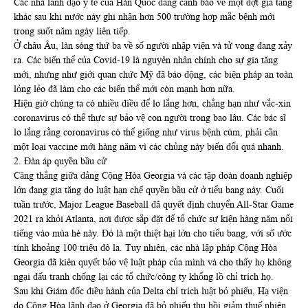
Các nhà lãnh đạo y tế của Hàn Quốc đang cảnh báo về một đợt gia tăng
khác sau khi nước này ghi nhận hơn 500 trường hợp mắc bệnh mới
trong suốt năm ngày liên tiếp.
Ở châu Âu, làn sóng thứ ba về số người nhập viện và tử vong đang xảy
ra. Các biến thể của Covid-19 là nguyên nhân chính cho sự gia tăng
mới, nhưng như giới quan chức Mỹ đã báo động, các biện pháp an toàn
lỏng lẻo đã làm cho các biến thể mới còn mạnh hơn nữa.
Hiện giờ chúng ta có nhiều điều để lo lắng hơn, chẳng hạn như vắc-xin
coronavirus có thể thực sự bảo vệ con người trong bao lâu. Các bác sĩ
lo lắng rằng coronavirus có thể giống như virus bệnh cúm, phải cần
một loại vaccine mới hàng năm vì các chủng này biến đổi quá nhanh.
2. Đàn áp quyền bầu cử
Căng thẳng giữa đảng Cộng Hòa Georgia và các tập đoàn doanh nghiệp
lớn đang gia tăng do luật hạn chế quyền bầu cử ở tiểu bang này. Cuối
tuần trước, Major League Baseball đã quyết định chuyển All-Star Game
2021 ra khỏi Atlanta, nơi được sắp đặt để tổ chức sự kiện hàng năm nổi
tiếng vào mùa hè này. Đó là một thiệt hại lớn cho tiểu bang, với số ước
tính khoảng 100 triệu đô la. Tuy nhiên, các nhà lập pháp Cộng Hòa
Georgia đã kiên quyết bảo vệ luật pháp của mình và cho thấy họ không
ngại đấu tranh chống lại các tổ chức/công ty khổng lồ chỉ trích họ.
Sau khi Giám đốc điều hành của Delta chỉ trích luật bỏ phiếu, Hạ viện
do Cộng Hòa lãnh đạo ở Georgia đã bỏ phiếu thu hồi giảm thuế nhiên