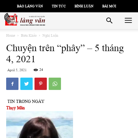
BÁO LÀNG VĂN
TIN TỨC
BÌNH LUẬN
BÀI MỚI
Home
Biên Khảo
Nghị Luận
Chuyện trên “phây” – 5 tháng
4, 2021
24
April 5, 2021
TIN TRONG NGÀY
Thụy Mân