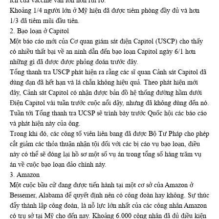
ích của vaccine vẫn lớn hơn rủi ro.
Khoảng 1/4 người lớn ở Mỹ hiện đã được tiêm phòng đầy đủ và hơn
1/3 đã tiêm mũi đầu tiên.
2. Bạo loạn ở Capitol
Một báo cáo mới của Cơ quan giám sát điện Capitol (USCP) cho thấy
có nhiều thất bại về an ninh dẫn đến bạo loạn Capitol ngày 6/1 hơn
những gì đã được được phỏng đoán trước đây.
Tổng thanh tra USCP phát hiện ra rằng các sĩ quan Cảnh sát Capitol đã
dùng đạn đã hết hạn và lá chắn không hiệu quả. Theo phát hiện mới
đây, Cảnh sát Capitol có nhận được bản đồ hệ thống đường hầm dưới
Điện Capitol vài tuần trước cuộc nổi dậy, nhưng đã không dùng đến nó.
Tuần tới Tổng thanh tra UCSP sẽ trình bày trước Quốc hội các báo cáo
và phát hiện này của ông.
Trong khi đó, các công tố viên liên bang đã được Bộ Tư Pháp cho phép
cắt giảm các thỏa thuận nhận tội đối với các bị cáo vụ bạo loạn, điều
này có thể sẽ đóng lại hồ sơ một số vụ án trong tổng số hàng trăm vụ
án về cuộc bạo loạn đảo chính này.
3. Amazon
Một cuộc bầu cử đang được tiến hành tại một cơ sở của Amazon ở
Bessemer, Alabama để quyết định nên có công đoàn hay không. Sự thúc
đẩy thành lập công đoàn, là nỗ lực lớn nhất của các công nhân Amazon
có trụ sở tại Mỹ cho đến nay. Khoảng 6.000 công nhân đã đủ điều kiện