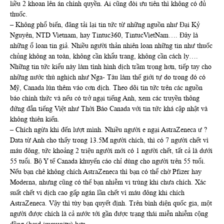
liều 2 khoan lên án chính quyền. Ai cũng đòi ưu tiên thì không có đủ
thuốc.
– Không phổ biến, đăng tải lại tin tức từ những nguồn như Đại Kỷ
Nguyên, NTD Vietnam, hay Tintuc360, TintucVietNam…. Đây là
những ổ loan tin giả. Nhiều người thản nhiên loan những tin như thuốc
chủng không an toàn, không cần khẩu trang, không cần cách ly….
Những tin tức kiểu này làm tình hình dịch trầm trọng hơn, tiếp tay cho
những nước thù nghịch như Nga- Tàu làm thế giới tự do trong đó có
Mỹ, Canada lún thêm váo cơn dịch. Theo dõi tin tức trên các nguồn
báo chính thức và nếu có trở ngại tiếng Anh, xem các truyền thông
đứng đắn tiếng Việt như Thời Báo Canada với tin tức khá cập nhật và
không thiên kiến.
– Chích ngừa khi đến lượt mình. Nhiều người e ngại AstraZeneca ư ?
Data từ Anh cho thấy trong 13.5M người chích, thì có 7 người chết vì
máu đông, tức khoảng 2 triệu người mới có 1 người chết, tất cả là dưới
55 tuổi. Bộ Y tế Canada khuyến cáo chỉ dùng cho người trên 55 tuổi.
Nếu bạn chê không chích AstraZeneca thì bạn có thể chờ Pfizer hay
Moderna, nhưng cũng có thế bạn nhiễm vi trùng khi chưa chích. Xác
suất chết vi dịch cao gấp ngán lần chết vì máu đông khi chích
AstraZeneca. Vậy thì tùy bạn quyết định. Trên bình diện quốc gia, một
người được chích là cả nước tới gần được trạng thái miễn nhiễm cộng