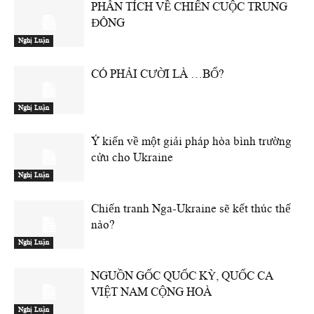
PHÂN TÍCH VỀ CHIẾN CUỘC TRUNG
ĐÔNG
Nghị Luận
CÓ PHẢI CƯỜI LÀ …BỔ?
Nghị Luận
Ý kiến về một giải pháp hòa bình trường
cửu cho Ukraine
Nghị Luận
Chiến tranh Nga-Ukraine sẽ kết thúc thế
nào?
Nghị Luận
NGUỒN GỐC QUỐC KỲ, QUỐC CA
VIỆT NAM CỘNG HOÀ
Nghị Luận