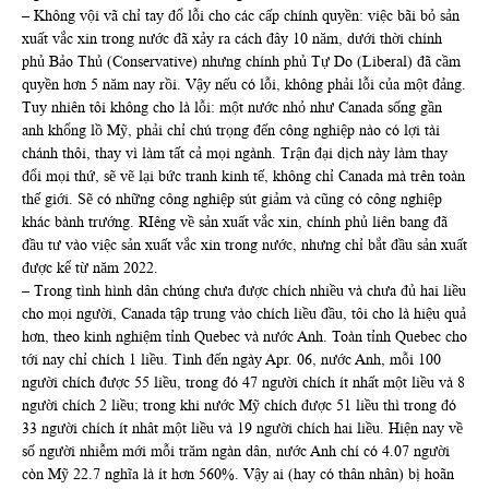
– Không vội vã chỉ tay đổ lỗi cho các cấp chính quyền: việc bãi bỏ sản
xuất vắc xin trong nước đã xảy ra cách đây 10 năm, dưới thời chính
phủ Bảo Thủ (Conservative) nhưng chính phủ Tự Do (Liberal) đã cầm
quyền hơn 5 năm nay rồi. Vậy nếu có lỗi, không phải lỗi của một đảng.
Tuy nhiên tôi không cho là lỗi: một nước nhỏ như Canada sống gần
anh khổng lồ Mỹ, phải chỉ chú trọng đến công nghiệp nào có lợi tài
chánh thôi, thay vì làm tất cả mọi ngành. Trận đại dịch này làm thay
đổi mọi thứ, sẽ vẽ lại bức tranh kinh tế, không chỉ Canada mà trên toàn
thế giới. Sẽ có những công nghiệp sút giảm và cũng có công nghiệp
khác bành trướng. RIêng về sản xuất vắc xin, chính phủ liên bang đã
đầu tư vào việc sản xuất vắc xin trong nước, nhưng chỉ bắt đầu sản xuất
được kể từ năm 2022.
– Trong tình hình dân chúng chưa được chích nhiều và chưa đủ hai liều
cho mọi người, Canada tập trung vào chích liều đầu, tôi cho là hiệu quả
hơn, theo kinh nghiệm tỉnh Quebec và nước Anh. Toàn tỉnh Quebec cho
tới nay chỉ chích 1 liều. Tình đến ngày Apr. 06, nước Anh, mỗi 100
người chích được 55 liều, trong đó 47 người chích ít nhất một liều và 8
người chích 2 liều; trong khi nước Mỹ chích được 51 liều thì trong đó
33 người chích ít nhât một liều và 19 người chích hai liều. Hiện nay về
số người nhiễm mới mỗi trăm ngàn dân, nước Anh chí có 4.07 người
còn Mỹ 22.7 nghĩa là ít hơn 560%. Vậy ai (hay có thân nhân) bị hoãn