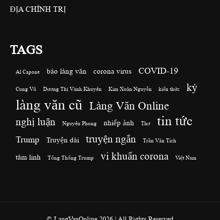
ĐỊA CHÍNH TRỊ
TAGS
COVID-19
báo làng văn
corona virus
Al Capone
ký
Cung Vũ
Dương Thị Vành Khuyên
Kim Xuân Nguyễn
kiến thức
làng văn cũ
Làng Văn Online
tin tức
nghị luận
nhiếp ảnh
Nguyên Phong
Thơ
truyện ngắn
Trump
Truyện dài
Trần Văn Tích
vi khuẩn corona
tâm linh
Tổng Thống Trump
Việt Nam
© LangVanOnline 2026 | All Rights Reserved