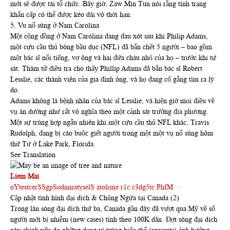
mới sẽ được tái tổ chức. Bây giờ, Zaw Min Tun nói rằng tình trạng
khẩn cấp có thể được kéo dài vô thời hạn.
5. Vu nổ súng ở Nam Carolina
Một cộng đồng ở Nam Carolina đang đau xót sau khi Philip Adams,
một cựu cầu thủ bóng bầu dục (NFL) đã bắn chết 5 người – bao gồm
một bác sĩ nổi tiếng, vợ ông và hai đứa cháu nhỏ của họ – trước khi tự
sát. Thám tử điều tra cho thấy Phillip Adams đã bắn bác sĩ Robert
Lesslie, các thành viên của gia đình ông, và họ đang cố gắng tìm ra lý
do.
Adams không là bệnh nhân của bác sĩ Lesslie, và hiện giờ mọi điều về
vụ án dường như rất vô nghĩa theo một cảnh sát trưởng địa phương.
Một sự trùng hợp ngẫu nhiên khi một cựu cầu thủ NFL khác, Travis
Rudolph, đang bị cáo buộc giết người trong một một vụ nổ súng hôm
thứ Tư ở Lake Park, Florida.
See Translation
Liem Mai
oYtestcerSSgpSodnnratyselS atolrme r1c:c3dg5tc PhfM
·
Cập nhật tình hình đại dịch & Chủng Ngừa tại Canada (2)
Trong làn sóng đại dịch thứ ba, Canada gần đây đã vượt qua Mỹ về số
người mới bị nhiễm (new cases) tính theo 100K dân. Đợt sóng đại dich