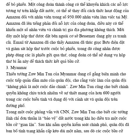
để bỏ phiếu. Một công đoàn thành công có thể khuyến khích các nỗ lực
tương tự trên khắp đất nước, có thể sẽ thay đổi cách thức hoạt động của
Amazon đối với nhân viên trong số 950.000 nhân viên làm việc tại Mỹ.
Amazon đã lên tiếng phản đối nỗ lực của công đoàn, điều này có thể
khiến một số nhân viên và chính trị gia địa phương không thích. Mới
đây một hộp thư được đặt bên ngoài cơ sở Bessemer đang gây ra tranh
cãi. Email từ Amazon đã cho thấy Amazon đã thúc giục Bưu điện đặt
và giám sát hộp thư trước cuộc bỏ phiếu, trong đó công nhân được
phép dùng các lá phiếu gửi qua thư, công đoàn có thể sử dụng vụ hộp
thư bí ẩn này để thách thức kết quả bầu cử.
3. Myanmar
Thiếu tướng Zaw Min Tun của Myanmar đang cố gắng biện minh cho
cuộc tiếp quản đẫm máu của quân đội, cho rằng việc làm của quân đội
“không phải là một cuộc đảo chính”. Zaw Min Tun cũng cho biết chính
quyền không chịu trách nhiệm về sự thiệt mạng của hơn 600 người
trong các cuộc biểu tình và đụng độ với cảnh sát và quân đội trên
đường phố.
Trong một cuộc phỏng vấn với CNN, Zaw Min Tun cho biết các tướng
lĩnh chỉ đơn thuần là “bảo vệ” đất nước trong khi họ điều tra một cuộc
bầu cử “gian lận”. Sau khi nắm quyền kiểm soát chính phủ, quân đội đã
ban bố tình trạng khẩn cấp kéo dài một năm, sau đó các cuộc bầu cử