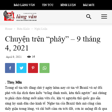
BÁO LÀNG VĂN
TIN TỨC
BÌNH LUẬN
BÀI MỚI
Home
Biên Khảo
Nghị Luận
Chuyện trên “phây” – 9 tháng
4, 2021
16
April 9, 2021
. Thuỵ Mân
Trong số tin tức đáng chú ý ngày hôm nay có tin về Brazil và sự đối
phó với đại dịch theo kiểu “trống đánh xuôi, kèn thổi ngược” mà chúng
ta phải chịu đựng suốt năm vừa rồi, khi vị nguyên thủ quốc gia sẵn
sàng hy sinh dân cho kinh tế. Nghe tin của Brazil thôi mà cũng cảm
thấy giận trong lòng, và chỉ biết cảm ơn trời đất, cơn ác mộng đã đi qua