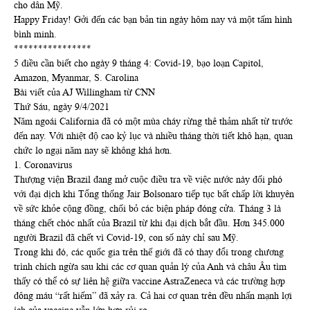
cho dân Mỹ.
Happy Friday! Gởi đến các bạn bản tin ngày hôm nay và một tấm hình
bình minh.
****************
5 điều cần biết cho ngày 9 tháng 4: Covid-19, bạo loạn Capitol,
Amazon, Myanmar, S. Carolina
Bài viết của AJ Willingham từ CNN
Thứ Sáu, ngày 9/4/2021
Năm ngoái California đã có một mùa cháy rừng thê thảm nhất từ trước
đến nay. Với nhiệt độ cao kỷ lục và nhiều tháng thời tiết khô hạn, quan
chức lo ngại năm nay sẽ không khá hơn.
1. Coronavirus
Thượng viện Brazil đang mở cuộc điều tra về việc nước này đối phó
với đại dịch khi Tổng thống Jair Bolsonaro tiếp tục bất chấp lời khuyên
về sức khỏe cộng đồng, chối bỏ các biện pháp đóng cửa. Tháng 3 là
tháng chết chóc nhất của Brazil từ khi đại dịch bắt đầu. Hơn 345.000
người Brazil đã chết vì Covid-19, con số này chỉ sau Mỹ.
Trong khi đó, các quốc gia trên thế giới đã có thay đổi trong chương
trình chích ngừa sau khi các cơ quan quản lý của Anh và châu Âu tìm
thấy có thể có sự liên hệ giữa vaccine AstraZeneca và các trường hợp
đông máu “rất hiếm” đã xảy ra. Cả hai cơ quan trên đều nhấn mạnh lợi