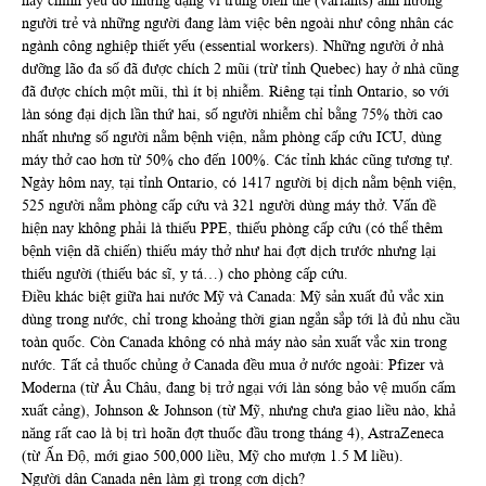
này chính yếu do những dạng vì trùng biến thể (variants) ảnh hưởng
người trẻ và những người đang làm việc bên ngoài như công nhân các
ngành công nghiệp thiết yếu (essential workers). Những người ở nhà
dưỡng lão đa số đã được chích 2 mũi (trừ tỉnh Quebec) hay ở nhà cũng
đã được chích một mũi, thì ít bị nhiễm. Riêng tại tỉnh Ontario, so với
làn sóng đại dịch lần thứ hai, số người nhiễm chỉ bằng 75% thời cao
nhất nhưng số người nằm bệnh viện, nằm phòng cấp cứu ICU, dùng
máy thở cao hơn từ 50% cho đến 100%. Các tỉnh khác cũng tương tự.
Ngày hôm nay, tại tỉnh Ontario, có 1417 người bị dịch nằm bệnh viện,
525 người nằm phòng cấp cứu và 321 người dùng máy thở. Vấn đề
hiện nay không phải là thiếu PPE, thiếu phòng cấp cứu (có thể thêm
bệnh viện dã chiến) thiếu máy thở như hai đợt dịch trước nhưng lại
thiếu người (thiếu bác sĩ, y tá…) cho phòng cấp cứu.
Điều khác biệt giữa hai nước Mỹ và Canada: Mỹ sản xuất đủ vắc xin
dùng trong nước, chỉ trong khoảng thời gian ngắn sắp tới là đủ nhu cầu
toàn quốc. Còn Canada không có nhà máy nào sản xuất vắc xin trong
nước. Tất cả thuốc chủng ở Canada đều mua ở nước ngoài: Pfizer và
Moderna (từ Âu Châu, đang bị trở ngại với làn sóng bảo vệ muốn cấm
xuất cảng), Johnson & Johnson (từ Mỹ, nhưng chưa giao liều nào, khả
năng rất cao là bị trì hoãn đợt thuốc đầu trong tháng 4), AstraZeneca
(từ Ấn Độ, mới giao 500,000 liều, Mỹ cho mượn 1.5 M liều).
Người dân Canada nên làm gì trong cơn dịch?