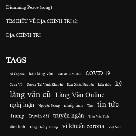
Disarming Peace (song)
TÌM HIỂU VỀ ĐỊA CHÍNH TRỊ (2)
ĐỊA CHÍNH TRỊ
TAGS
COVID-19
báo làng văn
corona virus
Al Capone
ký
Cung Vũ
Dương Thị Vành Khuyên
Kim Xuân Nguyễn
kiến thức
làng văn cũ
Làng Văn Online
tin tức
nghị luận
nhiếp ảnh
Nguyên Phong
Thơ
truyện ngắn
Trump
Truyện dài
Trần Văn Tích
vi khuẩn corona
tâm linh
Tổng Thống Trump
Việt Nam