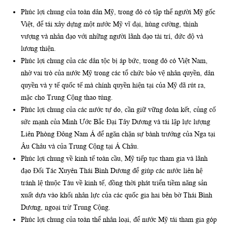
Phúc lợi chung của toàn dân Mỹ, trong đó có tập thể người Mỹ gốc
Việt, để tái xây dựng một nước Mỹ vĩ đại, hùng cường, thịnh
vượng và nhân đạo với những người lãnh đạo tài trí, đức độ và
lương thiện.
Phúc lợi chung của các dân tộc bị áp bức, trong đó có Việt Nam,
nhờ vai trò của nước Mỹ trong các tổ chức bảo vệ nhân quyền, dân
quyền và y tế quốc tế mà chính quyền hiện tại của Mỹ đã rút ra,
mặc cho Trung Cộng thao túng.
Phúc lợi chung của các nước tự do, cần giữ vững đoàn kết, củng cố
sức mạnh của Minh Ước Bắc Đại Tây Dương và tái lập lực lượng
Liên Phòng Đông Nam Á để ngăn chặn sự bành trướng của Nga tại
Âu Châu và của Trung Cộng tại Á Châu.
Phúc lợi chung về kinh tế toàn cầu, Mỹ tiếp tục tham gia và lãnh
đạo Đối Tác Xuyên Thái Bình Dương để giúp các nước liên hệ
tránh lệ thuộc Tàu về kinh tế, đồng thời phát triển tiềm năng sản
xuất dựa vào khối nhân lực của các quốc gia hai bên bờ Thái Bình
Dương, ngoại trừ Trung Cộng.
Phúc lợi chung của toàn thể nhân loại, để nước Mỹ tái tham gia góp