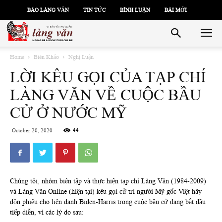
BÁO LÀNG VĂN
TIN TỨC
BÌNH LUẬN
BÀI MỚI
Home
Biên Khảo
Nghị Luận
LỜI KÊU GỌI CỦA TẠP CHÍ
LÀNG VĂN VỀ CUỘC BẦU
CỬ Ở NƯỚC MỸ
44
October 20, 2020
Chúng tôi, nhóm biên tập và thực hiện tạp chí Làng Văn (1984-2009)
và Làng Văn Online (hiện tại) kêu gọi cử tri người Mỹ gốc Việt hãy
dồn phiếu cho liên danh Biden-Harris trong cuộc bầu cử đang bắt đầu
tiếp diễn, vì các lý do sau: