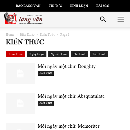
BÁO LÀNG VĂN
TIN TỨC
BÌNH LUẬN
BÀI MỚI
Home
Biên Khảo
Kiến Thức
Page 3
KIẾN THỨC
Kiến Thức
Nghị Luận
Nghiên Cứu
Phê Bình
Tâm Linh
Mỗi ngày một chữ: Doughty
Kiến Thức
Mỗi ngày một chữ: Absquatulate
Kiến Thức
Mỗi ngày một chữ: Memoriter