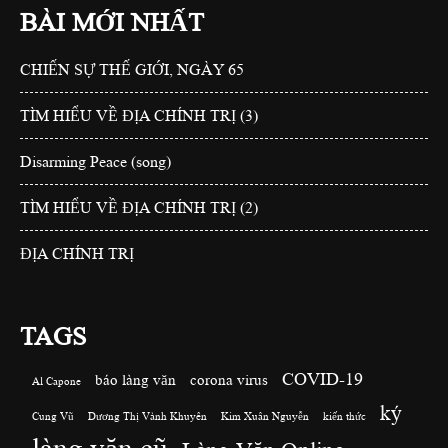
BÀI MỚI NHẤT
CHIẾN SỰ THẾ GIỚI, NGÀY 65
TÌM HIỂU VỀ ĐỊA CHÍNH TRỊ (3)
Disarming Peace (song)
TÌM HIỂU VỀ ĐỊA CHÍNH TRỊ (2)
ĐỊA CHÍNH TRỊ
TAGS
COVID-19
báo làng văn
corona virus
Al Capone
ký
Cung Vũ
Dương Thị Vành Khuyên
Kim Xuân Nguyễn
kiến thức