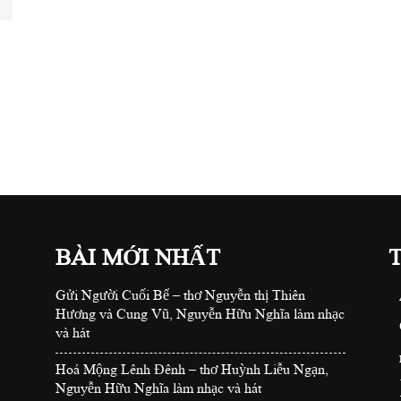
BÀI MỚI NHẤT
Gửi Người Cuối Bể – thơ Nguyễn thị Thiên
Hương và Cung Vũ, Nguyễn Hữu Nghĩa làm nhạc
và hát
Hoá Mộng Lênh Đênh – thơ Huỳnh Liễu Ngạn,
Nguyễn Hữu Nghĩa làm nhạc và hát