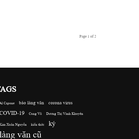
Page 1 of 2
TAGS
báo làng văn
corona virus
Al Capone
COVID-19
Cung Vũ
Dương Thị Vành Khuyên
ký
Kim Xuân Nguyễn
kiến thức
làng văn cũ