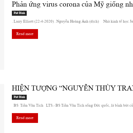
Phản ứng virus corona của Mỹ giống như
Phê Bình
. Larry Elliott (22-4-2020) . Nguyễn Hoàng Ánh (dịch) Nhà kinh tế học Jos
Read more
HIỆN TƯỢNG “NGUYỄN THÙY TRA
Phê Bình
BS Trần Văn Tích LTS.- BS Trần Văn Tích sống Đức quốc, là bỉnh bút của
Read more