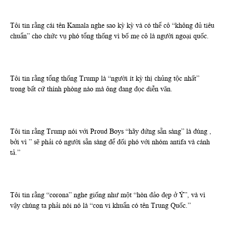
Tôi tin rằng cái tên Kamala nghe sao kỳ kỳ và có thể cô “không đủ tiêu
chuẩn” cho chức vụ phó tổng thống vì bố mẹ cô là người ngoại quốc.
Tôi tin rằng tổng thống Trump là “người ít kỳ thị chủng tộc nhất”
trong bất cứ thính phòng nào mà ông đang đọc diễn văn.
Tôi tin rằng Trump nói với Proud Boys “hãy đứng sẵn sàng” là đúng ,
bởi vì ” sẽ phải có người sẵn sàng để đối phó với nhóm antifa và cánh
tả.”
Tôi tin rằng “corona” nghe giống như một “hòn đảo đẹp ở Ý”, và vì
vậy chúng ta phải nói nó là “con vi khuẩn có tên Trung Quốc.”