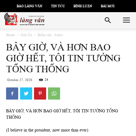
BÁO LÀNG VĂN
TIN TỨC
BÌNH LUẬN
BÀI MỚI
Home
Giải Trí
Biếm văn - Satire
BÂY GIỜ, VÀ HƠN BAO
GIỜ HẾT, TÔI TIN TƯỞNG
TỔNG THỐNG
24
October 27, 2020
BÂY GIỜ, VÀ HƠN BAO GIỜ HẾT, TÔI TIN TƯỞNG TỔNG
THỐNG
(I believe in the president, now more than ever)