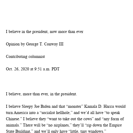
I believe in the president, now more than ever
Opinion by George T. Conway III
Contributing columnist
Oct. 26, 2020 at 9:51 a.m. PDT
I believe, more than ever, in the president.
I believe Sleepy Joe Biden and that “monster” Kamala D. Harris would
turn America into a “socialist hellhole,” and we’d all have “to speak
Chinese.” I believe they “want to take out the cows” and “any form of
animals.” There will be “no airplanes,” they’ll “rip down the Empire
State Building,” and we’ll only have “little, tiny windows.”