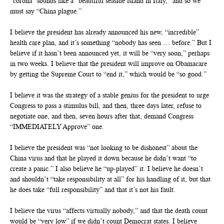
“corona” sounds like a “beautiful seaside island in Italy,” and so we
must say “China plague.”
I believe the president has already announced his new, “incredible”
health care plan, and it’s something “nobody has seen … before.” But I
believe if it hasn’t been announced yet, it will be “very soon,” perhaps
in two weeks. I believe that the president will improve on Obamacare
by getting the Supreme Court to “end it,” which would be “so good.”
I believe it was the strategy of a stable genius for the president to urge
Congress to pass a stimulus bill, and then, three days later, refuse to
negotiate one, and then, seven hours after that, demand Congress
“IMMEDIATELY Approve” one.
I believe the president was “not looking to be dishonest” about the
China virus and that he played it down because he didn’t want “to
create a panic.” I also believe he “up-played” it. I believe he doesn’t
and shouldn’t “take responsibility at all” for his handling of it, but that
he does take “full responsibility” and that it’s not his fault.
I believe the virus “affects virtually nobody,” and that the death count
would be “very low” if we didn’t count Democrat states. I believe