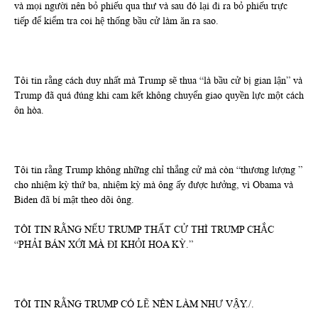
và mọi người nên bỏ phiếu qua thư và sau đó lại đi ra bỏ phiếu trực
tiếp để kiểm tra coi hệ thống bầu cử làm ăn ra sao.
Tôi tin rằng cách duy nhất mà Trump sẽ thua “là bầu cử bị gian lận” và
Trump đã quá đúng khi cam kết không chuyển giao quyền lực một cách
ôn hòa.
Tôi tin rằng Trump không những chỉ thắng cử mà còn “thương lượng ”
cho nhiệm kỳ thứ ba, nhiệm kỳ mà ông ấy được hưởng, vì Obama và
Biden đã bí mật theo dõi ông.
TÔI TIN RẰNG NẾU TRUMP THẤT CỬ THÌ TRUMP CHẮC
“PHẢI BÁN XỚI MÀ ĐI KHỎI HOA KỲ.”
TÔI TIN RẰNG TRUMP CÓ LẼ NÊN LÀM NHƯ VẬY./.