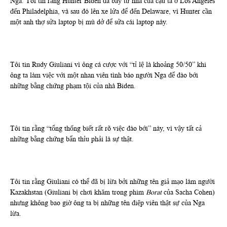
Nga. Tôi tin rằng Hunter Biden đã bay từ nhà của cậu ta ở Los Angeles
đến Philadelphia, và sau đó lên xe lửa để đến Delaware, vì Hunter cần
một anh thợ sửa laptop bị mù dở để sửa cái laptop này.
Tôi tin Rudy Giuliani vì ông cá cược với “tỉ lệ là khoảng 50/50” khi
ông ta làm việc với một nhan viên tình báo người Nga để đào bới
những bằng chứng phạm tội của nhà Biden.
Tôi tin rằng “tổng thống biết rất rõ việc đào bới” này, vì vậy tất cả
những bằng chứng bẩn thỉu phải là sự thật.
Tôi tin rằng Giuliani có thể đã bị lừa bởi những tên giả mạo làm người
Kazakhstan (Giuliani bị chơi khăm trong phim
Borat
của Sacha Cohen)
nhưng không bao giờ ông ta bị những tên điệp viên thật sự của Nga
lừa.