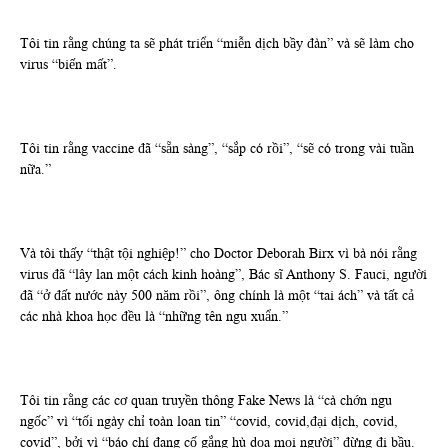
Tôi tin rằng chúng ta sẽ phát triển “miễn dịch bầy đàn” và sẽ làm cho
virus “biến mất”.
Tôi tin rằng vaccine đã “sẵn sàng”, “sắp có rồi”, “sẽ có trong vài tuần
nữa.”
Và tôi thấy “thật tội nghiệp!” cho Doctor Deborah Birx vì bà nói rằng
virus đã “lây lan một cách kinh hoàng”, Bác sĩ Anthony S. Fauci, người
đã “ở đất nước này 500 năm rồi”, ông chính là một “tai ách” và tất cả
các nhà khoa học đều là “những tên ngu xuẩn.”
Tôi tin rằng các cơ quan truyền thông Fake News là “cà chớn ngu
ngốc” vì “tối ngày chỉ toàn loan tin” “covid, covid,đại dịch, covid,
covid”, bởi vì “báo chí đang cố gắng hù dọa mọi người” đừng đi bầu.