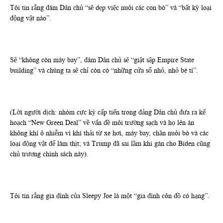
Tôi tin rằng đám Dân chủ “sẽ dẹp việc nuôi các con bò” và “bất kỳ loại
động vật nào”.
Sẽ “không còn máy bay”, đám Dân chủ sẽ “giật sập Empire State
building” và chúng ta sẽ chỉ còn có “những cửa sổ nhỏ, nhỏ bé tí”.
(Lời người dịch: nhóm cực kỳ cấp tiến trong đảng Dân chủ đưa ra kế
hoạch “New Green Deal” về vấn đề môi trường sạch và họ lên án
không khí ô nhiễm vì khí thải từ xe hơi, máy bay, chăn nuôi bò và các
loại động vật để làm thịt; và Trump đã sai lầm khi gán cho Biden cũng
chủ trương chính sách này).
Tôi tin rằng gia đình của Sleepy Joe là một “gia đình côn đồ có hạng”.