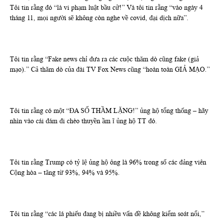
Tôi tin rằng đó “là vi phạm luật bầu cử!” Và tôi tin rằng “vào ngày 4
tháng 11, mọi người sẽ không còn nghe về covid, đại dịch nữa”.
Tôi tin rằng “Fake news chỉ đưa ra các cuộc thăm dò cũng fake (giả
mạo).” Cả thăm dò của đài TV Fox News cũng “hoàn toàn GIẢ MẠO.”
Tôi tin rằng có một “ĐA SỐ THẦM LẶNG!” ủng hộ tổng thống – hãy
nhìn vào cái đám đi chèo thuyền ầm ĩ ủng hộ TT đó.
Tôi tin rằng Trump có tỷ lệ ủng hộ ông là 96% trong số các đảng viên
Cộng hòa – tăng từ 93%, 94% và 95%.
Tôi tin rằng “các lá phiếu đang bị nhiều vấn đề không kiểm soát nổi,”