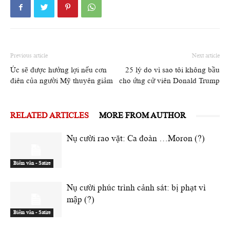
Previous article
Next article
Úc sẽ được hưởng lợi nếu cơn
25 lý do vì sao tôi không bầu
điên của người Mỹ thuyên giảm
cho ứng cử viên Donald Trump
RELATED ARTICLES
MORE FROM AUTHOR
Nụ cười rao vặt: Ca đoàn …Moron (?)
Biếm văn - Satire
Nụ cười phúc trình cảnh sát: bị phạt vì
mập (?)
Biếm văn - Satire