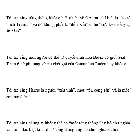
Tôi tin rằng tổng thống không biết nhiều về QAnon, chỉ biết là “họ rất
thích Trump ” và đó không phải là “điều xấu” vì họ “cực kỳ chống nạn
ấu dâm”.
Tôi tin rằng mọi người có thể tự quyết định liệu Biden có giết Seal
Team 6 để phi tang về cái chết giả của Osama bin Laden hay không.
Tôi tin rằng Harris là người “xấu tính”, một “tên cộng sản” và là một ”
con mẹ điên.”
Tôi tin rằng chúng ta không thể có “một tổng thống ủng hộ chủ nghĩa
xã hội – đặc biệt là một nữ tổng thống ủng hộ chủ nghĩa xã hội”.