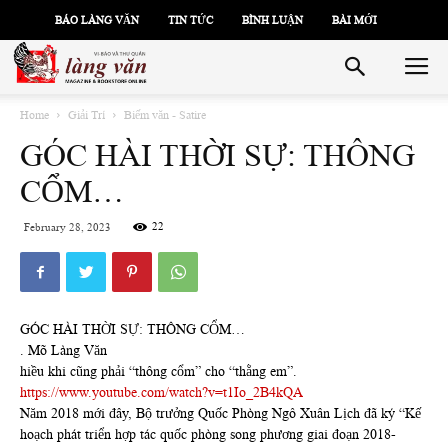
BÁO LÀNG VĂN
TIN TỨC
BÌNH LUẬN
BÀI MỚI
Home
Giải Trí
Biếm văn - Satire
GÓC HÀI THỜI SỰ: THÔNG
CỔM…
22
February 28, 2023
GÓC HÀI THỜI SỰ: THÔNG CỔM…
. Mõ Làng Văn
hiều khi cũng phải “thông cổm” cho “thằng em”.
https://www.youtube.com/watch?v=t1Io_2B4kQA
Năm 2018 mới đây, Bộ trưởng Quốc Phòng Ngô Xuân Lịch đã ký “Kế
hoạch phát triển hợp tác quốc phòng song phương giai đoạn 2018-