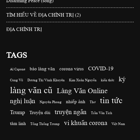
Disarming Peace (song)
TÌM HIỂU VỀ ĐỊA CHÍNH TRỊ (2)
ĐỊA CHÍNH TRỊ
TAGS
COVID-19
báo làng văn
corona virus
Al Capone
ký
Cung Vũ
Dương Thị Vành Khuyên
Kim Xuân Nguyễn
kiến thức
làng văn cũ
Làng Văn Online
tin tức
nghị luận
nhiếp ảnh
Nguyên Phong
Thơ
truyện ngắn
Trump
Truyện dài
Trần Văn Tích
vi khuẩn corona
tâm linh
Tổng Thống Trump
Việt Nam