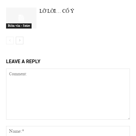
LỠ LỜI… CỐ Ý
Biếm văn - Satire
LEAVE A REPLY