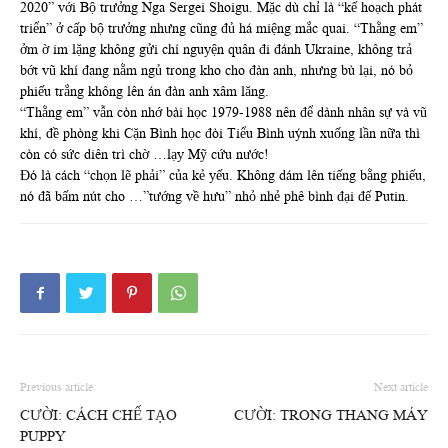
2020” với Bộ trưởng Nga Sergei Shoigu. Mặc dù chỉ là “kế hoạch phát
triển” ở cấp bộ trưởng nhưng cũng đủ há miệng mắc quai. “Thằng em”
ởm ờ im lặng không gửi chí nguyện quân đi đánh Ukraine, không trả
bớt vũ khí đang nằm ngủ trong kho cho đàn anh, nhưng bù lại, nó bỏ
phiếu trắng không lên án đàn anh xâm lăng.
“Thằng em” vẫn còn nhớ bài học 1979-1988 nên để dành nhân sự và vũ
khí, đề phòng khi Cặn Bình học đòi Tiểu Bình uýnh xuống lần nữa thì
còn có sức diên trì chờ …lạy Mỹ cứu nước!
Đó là cách “chọn lẽ phải” của kẻ yếu. Không dám lên tiếng bằng phiếu,
nó đã bấm nút cho …”tướng về hưu” nhỏ nhẻ phê bình đại đế Putin.
Previous article
Next article
CƯỜI: CÁCH CHẾ TẠO
CƯỜI: TRONG THANG MÁY
PUPPY