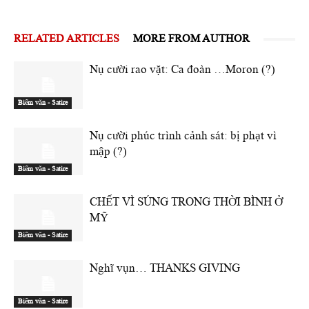
RELATED ARTICLES
MORE FROM AUTHOR
Nụ cười rao vặt: Ca đoàn …Moron (?)
Biếm văn - Satire
Nụ cười phúc trình cảnh sát: bị phạt vì
mập (?)
Biếm văn - Satire
CHẾT VÌ SÚNG TRONG THỜI BÌNH Ở
MỸ
Biếm văn - Satire
Nghĩ vụn… THANKS GIVING
Biếm văn - Satire