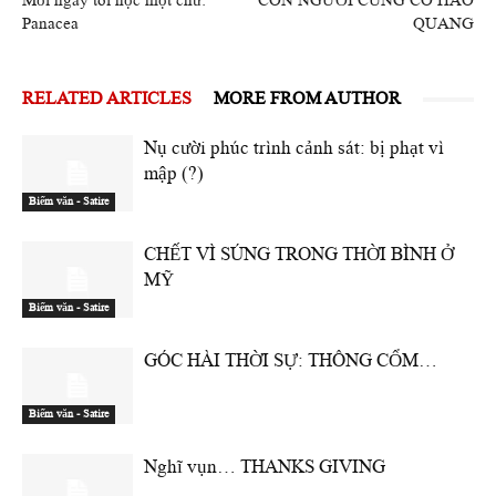
Mỗi ngày tôi học một chữ:
CON NGƯỜI CŨNG CÓ HÀO
Panacea
QUANG
RELATED ARTICLES
MORE FROM AUTHOR
Nụ cười phúc trình cảnh sát: bị phạt vì
mập (?)
Biếm văn - Satire
CHẾT VÌ SÚNG TRONG THỜI BÌNH Ở
MỸ
Biếm văn - Satire
GÓC HÀI THỜI SỰ: THÔNG CỔM…
Biếm văn - Satire
Nghĩ vụn… THANKS GIVING