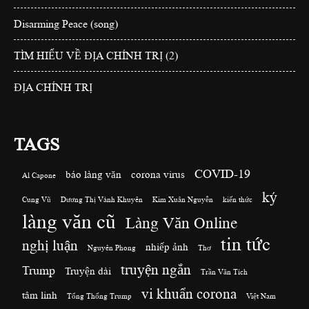
Disarming Peace (song)
TÌM HIỂU VỀ ĐỊA CHÍNH TRỊ (2)
ĐỊA CHÍNH TRỊ
TAGS
COVID-19
báo làng văn
corona virus
Al Capone
ký
Cung Vũ
Dương Thị Vành Khuyên
Kim Xuân Nguyễn
kiến thức
làng văn cũ
Làng Văn Online
tin tức
nghị luận
nhiếp ảnh
Nguyên Phong
Thơ
truyện ngắn
Trump
Truyện dài
Trần Văn Tích
vi khuẩn corona
tâm linh
Tổng Thống Trump
Việt Nam