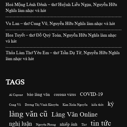
Hoá Mộng Lênh Đênh – thơ Huỳnh Liễu Ngạn, Nguyễn Hữu
Nghĩa làm nhạc và hát
Vu Lan – thơ Cung Vũ, Nguyễn Hữu Nghĩa làm nhạc và hát
Hoa Tuyết – thơ Đỗ Quý Toàn, Nguyễn Hữu Nghĩa làm nhạc
và hát
Thủa Làm Thơ Yêu Em – thơ Trần Dạ Từ, Nguyễn Hữu Nghĩa
làm nhạc và hát
TAGS
COVID-19
báo làng văn
corona virus
Al Capone
ký
Cung Vũ
Dương Thị Vành Khuyên
Kim Xuân Nguyễn
kiến thức
làng văn cũ
Làng Văn Online
tin tức
nghị luận
nhiếp ảnh
Nguyên Phong
Thơ