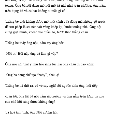
nhà ông bà nội, vô ý tông vào cửa phòng riêng của ông bà. Cửa mở
toang. Ông bà nội đang mồ hôi mồ kê nhễ nhại trên giường, ông nằm
trên bụng bà và cả hai không ai mặc gì cả.
Thằng bé biết không được mở một cánh cửa đóng mà không gõ trước
để xin phép là sai nên vội vàng khép lại, bước xuống nhà. Ông nội
cũng giật mình, khoác vội quần áo, bước theo thằng cháu.
Thằng bé thấy ông nội, nắm tay ông hỏi:
-Nội ơi! Hồi nãy ông bà làm gì vậy?
Ông nội nói thật y như hồi sáng lúc hai ông cháu đi dạo xóm:
-Ông bà đang chế tạo “baby”, cháu ạ!
Thằng bé lại thừ ra, có vẻ suy nghĩ rồi ngước nhìn ông, hỏi tiếp:
-Lần tới, ông lật bà nội nằm sấp xuống và ông nằm trên lưng bà như
con chó hồi sáng được không ông?
Tá hoả tam tinh, ông Nội gượng hỏi: