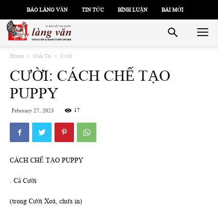
BÁO LÀNG VĂN
TIN TỨC
BÌNH LUẬN
BÀI MỚI
Home
Giải Trí
Cười
CƯỜI: CÁCH CHẾ TẠO
PUPPY
17
February 27, 2023
CÁCH CHẾ TẠO PUPPY
. Cả Cười
(trong Cười Xoà, chưa in)