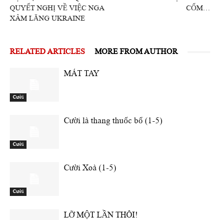
QUYẾT NGHỊ VỀ VIỆC NGA
CỔM…
XÂM LĂNG UKRAINE
RELATED ARTICLES
MORE FROM AUTHOR
MÁT TAY
Cười
Cười là thang thuốc bổ (1-5)
Cười
Cười Xoà (1-5)
Cười
LỠ MỘT LẦN THÔI!