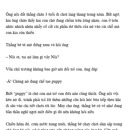
Ông nội dắt thằng cháu 3 tuổi đi chơi lang thang trong xóm. Bất ngờ,
hai ông cháu thấy hai con chó đang chồm trên lưng nhau, con ở trên
nhúc nhích nhún nhẩy cố cất cái phần dư thừa của nó vào cái chỗ mà
con kia còn thiếu.
Thằng bé tò mò đứng xem và hỏi ông:
– Nội ơi, tụi nó làm gì vậy Nội?
Vốn chủ trương không bao giờ nói dối trẻ con, ông đáp:
-À! Chúng nó đang chế tạo puppy.
Biết “puppy” là chó con mà trẻ con đứa nào cũng thích. Ông nội vội
kéo nó đi, tránh phải trả lời thêm những câu hỏi hóc búa tiếp theo khi
đi sâu vào chi tiết chưa tới lúc. May cho ông, thằng bé có vẻ như đang
bần thần nghĩ ngợi một điều gì đó nên không hỏi nữa.
Chiều hôm đó, cơm nước xong xuôi, thằng bé chạy chơi sầm sập trong