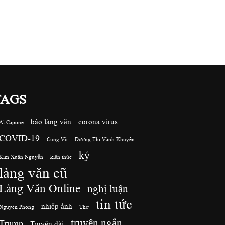
TAGS
báo làng văn
corona virus
Al Capone
COVID-19
Cung Vũ
Dương Thị Vành Khuyên
ký
Kim Xuân Nguyễn
kiến thức
làng văn cũ
Làng Văn Online
nghị luận
tin tức
nhiếp ảnh
Nguyên Phong
Thơ
truyện ngắn
Trump
Truyện dài