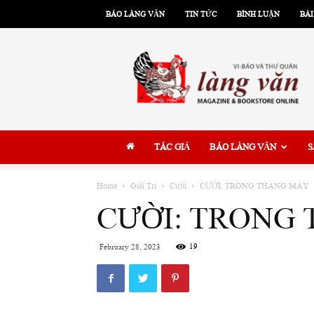
BÁO LÀNG VĂN
TIN TỨC
BÌNH LUẬN
BÀI
Làng
Văn
TÁC GIẢ
BÁO LÀNG VĂN
S
Home
Giải Trí
Cười
CƯỜI: TRONG THANG MÁY
CƯỜI: TRONG
19
February 28, 2023