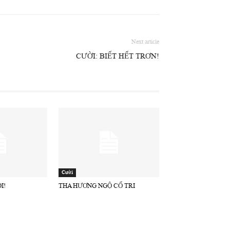
Next article
CƯỜI: BIẾT HẾT TRƠN!
Cười
I!
THA HƯƠNG NGỘ CỐ TRI