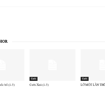
THOR
Cười
Cười
uốc bổ (1-5)
Cười Xoà (1-5)
LỠ MỘT LẦN THÔ