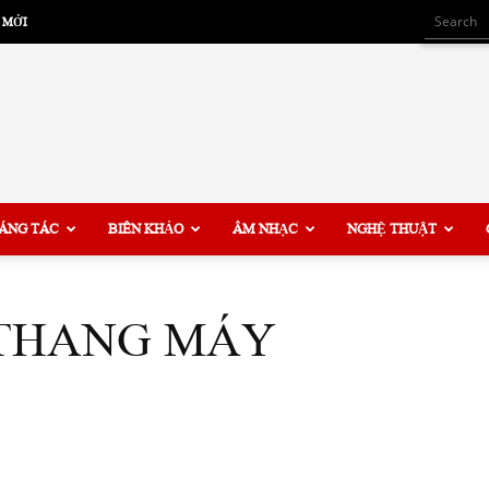
 MỚI
ÁNG TÁC
BIÊN KHẢO
ÂM NHẠC
NGHỆ THUẬT
 THANG MÁY