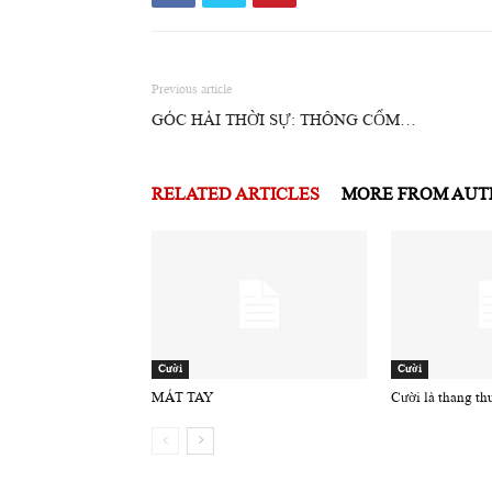
Previous article
GÓC HÀI THỜI SỰ: THÔNG CỔM…
RELATED ARTICLES
MORE FROM AU
Cười
Cười
MÁT TAY
Cười là thang th