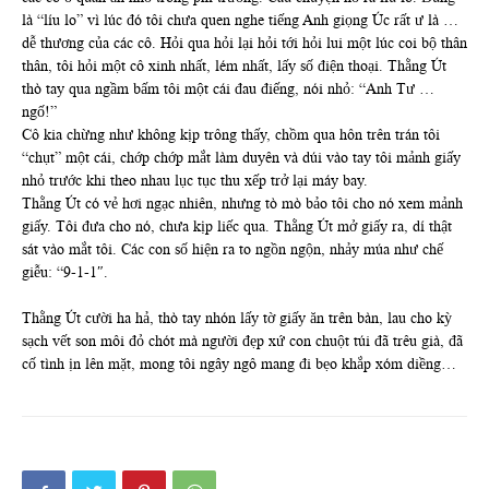
là “líu lo” vì lúc đó tôi chưa quen nghe tiếng Anh giọng Úc rất ư là …
dễ thương của các cô. Hỏi qua hỏi lại hỏi tới hỏi lui một lúc coi bộ thân
thân, tôi hỏi một cô xinh nhất, lém nhất, lấy số điện thoại. Thằng Út
thò tay qua ngầm bấm tôi một cái đau điếng, nói nhỏ: “Anh Tư …
ngố!”
Cô kia chừng như không kịp trông thấy, chồm qua hôn trên trán tôi
“chụt” một cái, chớp chớp mắt làm duyên và dúi vào tay tôi mảnh giấy
nhỏ trước khi theo nhau lục tục thu xếp trở lại máy bay.
Thằng Út có vẻ hơi ngạc nhiên, nhưng tò mò bảo tôi cho nó xem mảnh
giấy. Tôi đưa cho nó, chưa kịp liếc qua. Thằng Út mở giấy ra, dí thật
sát vào mắt tôi. Các con số hiện ra to ngồn ngộn, nhảy múa như chế
giễu: “9-1-1″.
Thằng Út cười ha hả, thò tay nhón lấy tờ giấy ăn trên bàn, lau cho kỳ
sạch vết son môi đỏ chót mà người đẹp xứ con chuột túi đã trêu già, đã
cố tình ịn lên mặt, mong tôi ngây ngô mang đi bẹo khắp xóm diềng…