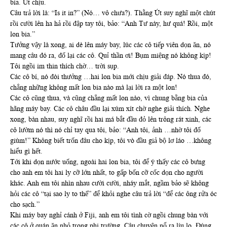
bia. Út chịu.
Câu trả lời là: “Is it in?” (Nó… vô chưa?). Thằng Út suy nghĩ một chút
rồi cười lên ha hả rồi đập tay tôi, bảo: “Anh Tư này, hư quá! Rồi, một
lon bia.”
Tưởng vậy là xong, ai dè lên máy bay, lúc các cô tiếp viên dọn ăn, nó
mang câu đó ra, đố lại các cô. Quỉ thần ơi! Bụm miệng nó không kịp!
Tôi ngồi im thin thích chờ… trời sụp.
Các cô bí, nó đòi thưởng …hai lon bia mới chịu giải đáp. Nó thua đó,
chẳng những không mất lon bia nào mà lại lời ra một lon!
Các cô cũng thua, và cũng chẳng mất lon nào, vì chung bằng bia của
hãng máy bay. Các cô châu đầu lại xúm xít chờ nghe giải thích. Nghe
xong, bàn nhau, suy nghĩ rồi hai má bắt đầu đỏ lên trông rát xinh, các
cô lườm nó thì nó chỉ tay qua tôi, bảo: “Anh tôi, ảnh …nhờ tôi đố
giùm!” Không biết trốn đâu cho kịp, tôi vò đầu giả bộ lơ láo …không
hiểu gì hết.
Tới khi dọn nước uống, ngoài hai lon bia, tôi để ý thấy các cô bưng
cho anh em tôi hai ly cỡ lớn nhất, to gấp bốn cỡ cốc dọn cho người
khác. Anh em tôi nhìn nhau cười cười, nháy mắt, ngầm bảo sẽ không
hỏi các cô “tại sao ly to thế” để khỏi nghe câu trả lời “để các ông rửa óc
cho sạch.”
Khi máy bay nghỉ cánh ở Fiji, anh em tôi tình cờ ngồi chung bàn với
các cô ở quán ăn nhỏ trong phi trường. Câu chuyện nổ ra líu lo. Đúng