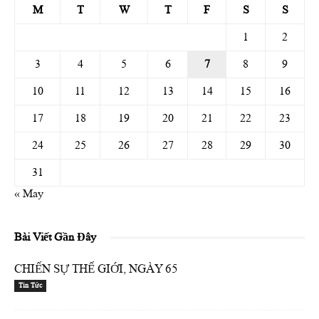
M
T
W
T
F
S
S
1
2
3
4
5
6
7
8
9
10
11
12
13
14
15
16
17
18
19
20
21
22
23
24
25
26
27
28
29
30
31
« May
Bài Viết Gần Đây
CHIẾN SỰ THẾ GIỚI, NGÀY 65
Tin Tức