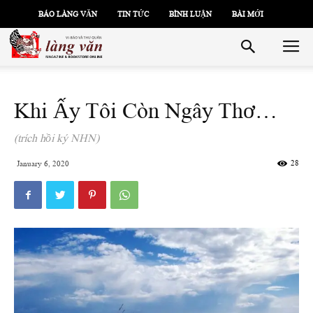
BÁO LÀNG VĂN
TIN TỨC
BÌNH LUẬN
BÀI MỚI
Khi Ấy Tôi Còn Ngây Thơ…
(trích hồi ký NHN)
28
January 6, 2020