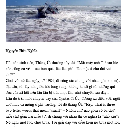
Nguyễn Hữu Nghĩa
Hồi còn sinh tiền, Thằng Út thường rầy tôi: “Mặt mày anh Tư sao lúc
nào cũng có vẻ …táo bón quá, lâu lâu phải đùa một tí cho đời vui
chứ!”
Chơi với nó lâu ngày, từ 1984, đi công tác chung với nhau gần kín mặt
địa cầu, tôi lây nết giỡn hớt lung tung, không kể số gì tới những qui
ước của xã hội nên lâu lâu bị trác một lần, như chuyện sau đây…
Lần đó trên một chuyến bay của Qantas đi Úc, đường xa diệu vợi, ngồi
chờ mục cả mông ở phi trường, tôi đố thằng Út: “Hey, what is three
two letter words that mean “small” – Nhóm chữ nào gồm có ba chữ,
mỗi chữ gồm hai mẫu tự, đi chung với nhau thì có nghĩa là “nhỏ xíu”?
Nó nghĩ một lúc, chịu thua. Tôi giải đáp với điều kiện nó thua một lon